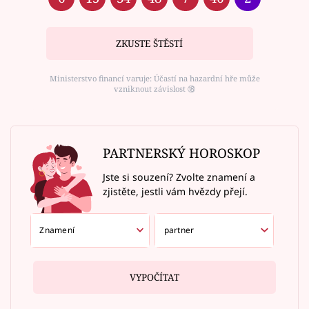
ZKUSTE ŠTĚSTÍ
Ministerstvo financí varuje: Účastí na hazardní hře může
vzniknout závislost ⑱
PARTNERSKÝ HOROSKOP
Jste si souzení? Zvolte znamení a
zjistěte, jestli vám hvězdy přejí.
VYPOČÍTAT