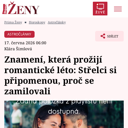
ŽIVĚ
Prima Ženy
■
Horoskopy
Astročlánky
Trendy:
Polabí
Inspekce
Prostřeno!
AYTO?
ASTROČLÁNKY
SDÍLET
Módní alarm
Zrádci
Proměny
17. června 2026 06:00
Klára Šimšová
Znamení, která prožijí
romantické léto: Střelci si
Témata
připomenou, proč se
Celebrity
zamilovali
Žádná položka z playlistu není
Vztahy
Léto je obdobím dlouhých večerů,
dostupná.
Seriály
spontánních setkání, dovolených a
nezapomenutelných okamžiků. Právě během