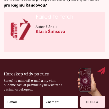
pro Reginu Řandovou?
Failed to fetch
Autor článku
Klára Šimšová
Horoskop vždy po ruce
Zanechte nám váš e-mail a my vám
budeme zasílat pravidelný newsletter s
vaším horoskopem.
ODESLAT