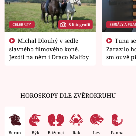
CELEBRITY
SERIÁLY A FIL
8 fotografií
Michal Dlouhý v sedle
Tuna se chtěl vrátit domů.
slavného filmového koně.
Zarazilo ho
Jezdil na něm i Draco Malfoy
smlouvě př
zemřít
HOROSKOPY DLE ZVĚROKRUHU
Beran
Býk
Blíženci
Rak
Lev
Panna
V