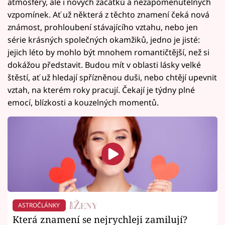
atmosféry, ale i nových začátků a nezapomenutelných
vzpomínek. Ať už některá z těchto znamení čeká nová
známost, prohloubení stávajícího vztahu, nebo jen
série krásných společných okamžiků, jedno je jisté:
jejich léto by mohlo být mnohem romantičtější, než si
dokážou představit. Budou mít v oblasti lásky velké
štěstí, ať už hledají spřízněnou duši, nebo chtějí upevnit
vztah, na kterém roky pracují. Čekají je týdny plné
emocí, blízkosti a kouzelných momentů.
ASTROČLÁNKY
Která znamení se nejrychleji zamilují?