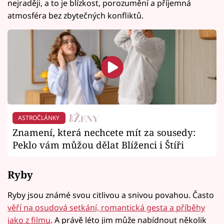
nejraději, a to je blízkost, porozumění a příjemná
atmosféra bez zbytečných konfliktů.
ASTROČLÁNKY
Znamení, která nechcete mít za sousedy:
Peklo vám můžou dělat Blíženci i Štíři
Ryby
Ryby jsou známé svou citlivou a snivou povahou. Často
věří na osudová setkání, romantická gesta a příběhy
jako z filmu
. A právě léto jim může nabídnout několik