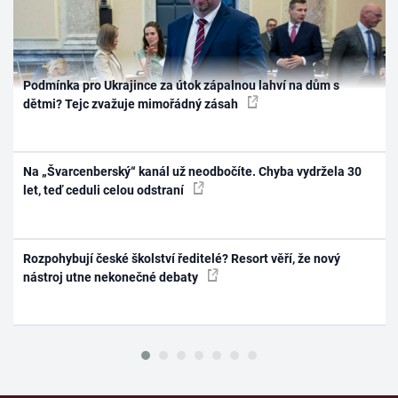
Podmínka pro Ukrajince za útok zápalnou lahví na dům s
dětmi? Tejc zvažuje mimořádný zásah
Na „Švarcenberský“ kanál už neodbočíte. Chyba vydržela 30
let, teď ceduli celou odstraní
Rozpohybují české školství ředitelé? Resort věří, že nový
nástroj utne nekonečné debaty