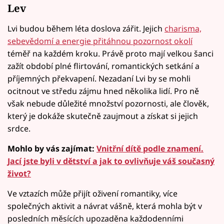
Lev
Lvi budou během léta doslova zářit. Jejich
charisma,
sebevědomí a energie přitáhnou pozornost okolí
téměř na každém kroku. Právě proto mají velkou šanci
zažít období plné flirtování, romantických setkání a
příjemných překvapení. Nezadaní Lvi by se mohli
ocitnout ve středu zájmu hned několika lidí. Pro ně
však nebude důležité množství pozornosti, ale člověk,
který je dokáže skutečně zaujmout a získat si jejich
srdce.
Mohlo by vás zajímat:
Vnitřní dítě podle znamení.
Jací jste byli v dětství a jak to ovlivňuje váš současný
život?
Ve vztazích může přijít oživení romantiky, více
společných aktivit a návrat vášně, která mohla být v
posledních měsících upozaděna každodenními