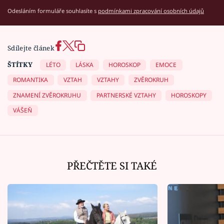
Odesláním formuláře souhlasíte s
podmínkami zpracování osobních údajů
Sdílejte článek
ŠTÍTKY
LÉTO
LÁSKA
HOROSKOP
EMOCE
ROMANTIKA
VZTAH
VZTAHY
ZVĚROKRUH
ZNAMENÍ ZVĚROKRUHU
PARTNERSKÉ VZTAHY
HOROSKOPY
VÁŠEŇ
PŘEČTĚTE SI TAKÉ