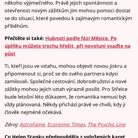
někoho výjimečného. Právě jejich spontánnost a
otevřenost novým zážitkům jim mohou pomoci dostat
se do situací, které povedou k zajímavým romantickým
příběhům.
Přečtěte si také:
Hubnutí podle fází Měsíce. Po
úplňku můžete trochu hřešit, při novoluní vsaďte na
půst
Ti, kteří jsou ve vztahu, mohou objevit novou jiskru a
připomenout si, proč se do svého partnera kdysi
zamilovali. Společné cestování, dobrodružství a nové
zážitky mohou jejich vztah výrazně posílit. Pro Střelce
bude letošní léto důkazem, že romantika nemusí být
vždy plánovaná. Někdy přichází právě ve chvíli, kdy ji
člověk nejméně očekává.
Zdroj:
AstroFame
,
Economic Times
,
The Psychic Line
Co Helen Stanku předpověděla z vyložených karet