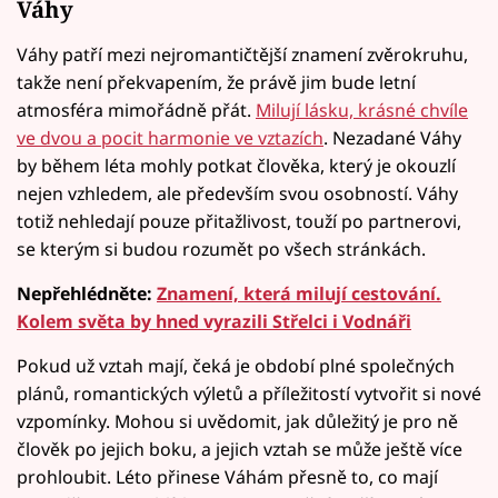
Váhy
Váhy patří mezi nejromantičtější znamení zvěrokruhu,
takže není překvapením, že právě jim bude letní
atmosféra mimořádně přát.
Milují lásku, krásné chvíle
ve dvou a pocit harmonie ve vztazích
. Nezadané Váhy
by během léta mohly potkat člověka, který je okouzlí
nejen vzhledem, ale především svou osobností. Váhy
totiž nehledají pouze přitažlivost, touží po partnerovi,
se kterým si budou rozumět po všech stránkách.
Nepřehlédněte:
Znamení, která milují cestování.
Kolem světa by hned vyrazili Střelci i Vodnáři
Pokud už vztah mají, čeká je období plné společných
plánů, romantických výletů a příležitostí vytvořit si nové
vzpomínky. Mohou si uvědomit, jak důležitý je pro ně
člověk po jejich boku, a jejich vztah se může ještě více
prohloubit. Léto přinese Váhám přesně to, co mají