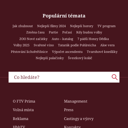
Populární témata
Jak zhubnout
Nejlepší filmy 2024
Nejlepší horory
TV program
Změna času
Partie
Počasí
Kdy budou volby
ZOO Nové začátky
Auto – katalog
7 pádů Honzy Dědka
Volby 2025
Svařené víno
Tatarák podle Pohlreicha
Aloe vera
Pěstování lichořeřišnice
Výpočet ascendentu
Tvarohové knedlíky
Nejlepší palačinky
Švestkový koláč
O FTV Prima
Management
Volná místa
Press
Reklama
Castingy a výzvy
HbbTV
Kontakty