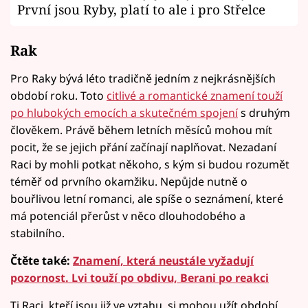
První jsou Ryby, platí to ale i pro Střelce
Rak
Pro Raky bývá léto tradičně jedním z nejkrásnějších
období roku. Toto
citlivé a romantické znamení touží
po hlubokých emocích a skutečném spojení
s druhým
člověkem. Právě během letních měsíců mohou mít
pocit, že se jejich přání začínají naplňovat. Nezadaní
Raci by mohli potkat někoho, s kým si budou rozumět
téměř od prvního okamžiku. Nepůjde nutně o
bouřlivou letní romanci, ale spíše o seznámení, které
má potenciál přerůst v něco dlouhodobého a
stabilního.
Čtěte také:
Znamení, která neustále vyžadují
pozornost. Lvi touží po obdivu, Berani po reakci
Ti Raci, kteří jsou již ve vztahu, si mohou užít období