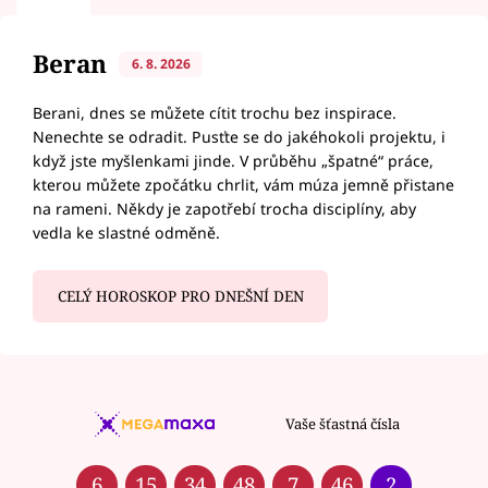
Beran
6. 8. 2026
Berani, dnes se můžete cítit trochu bez inspirace.
Nenechte se odradit. Pusťte se do jakéhokoli projektu, i
když jste myšlenkami jinde. V průběhu „špatné“ práce,
kterou můžete zpočátku chrlit, vám múza jemně přistane
na rameni. Někdy je zapotřebí trocha disciplíny, aby
vedla ke slastné odměně.
CELÝ HOROSKOP PRO DNEŠNÍ DEN
Vaše šťastná čísla
6
15
34
48
7
46
2