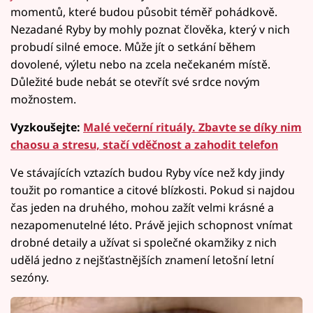
momentů, které budou působit téměř pohádkově.
Nezadané Ryby by mohly poznat člověka, který v nich
probudí silné emoce. Může jít o setkání během
dovolené, výletu nebo na zcela nečekaném místě.
Důležité bude nebát se otevřít své srdce novým
možnostem.
Vyzkoušejte:
Malé večerní rituály. Zbavte se díky nim
chaosu a stresu, stačí vděčnost a zahodit telefon
Ve stávajících vztazích budou Ryby více než kdy jindy
toužit po romantice a citové blízkosti. Pokud si najdou
čas jeden na druhého, mohou zažít velmi krásné a
nezapomenutelné léto. Právě jejich schopnost vnímat
drobné detaily a užívat si společné okamžiky z nich
udělá jedno z nejšťastnějších znamení letošní letní
sezóny.