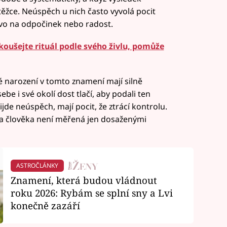
 těžce. Neúspěch u nich často vyvolá pocit
ávo na odpočinek nebo radost.
oušejte rituál podle svého živlu, pomůže
é narození v tomto znamení mají silně
be i své okolí dost tlačí, aby podali ten
ijde neúspěch, mají pocit, že ztrácí kontrolu.
ota člověka není měřená jen dosaženými
ASTROČLÁNKY
Znamení, která budou vládnout
roku 2026: Rybám se splní sny a Lvi
konečně zazáří