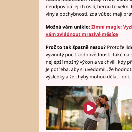
neodpovídá jejich úsilí, berou to velmi
viny a pochybnosti, zda vůbec mají pr
Možná vám uniklo:
Zimní magie: Vyzk
vám zvládnout mrazivé měsíce
Proč to tak špatně nesou?
Protože lid
vyvinutý pocit zodpovědnosti, také na se
nejlepší možný výkon a ve chvíli, kdy př
Je potřeba, aby si uvědomili, že hodn
výsledky a že chyby mohou dělat i oni.