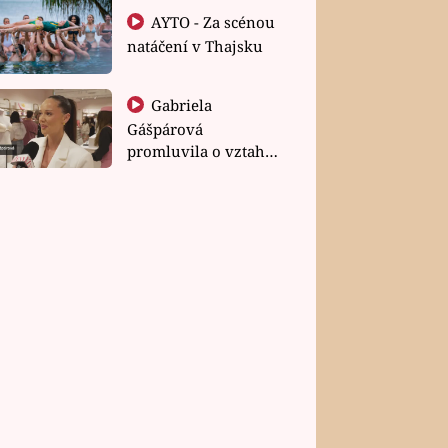
AYTO - Za scénou
natáčení v Thajsku
Gabriela
Gášpárová
promluvila o vztahu
a zakládání rodiny