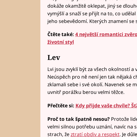
dokáže okamžitě oklepat, jiný se dlouho
vymýšlí a snaží se přijít na to, co udě
jeho sebevědomí. Kterých znamení se s
Čtěte také:
4 největší romantici zvěr
životní styl
Lev
Lvi jsou zvyklí být za všech okolností a 
Neúspěch pro ně není jen tak nějaká chy
zklamali sebe i své okolí. Navenek se m
uvnitř porážku berou velmi těžce.
Přečtěte si:
Kdy přijde vaše chvíle? 
Proč to tak špatně nesou?
Protože lidé
velmi silnou potřebu uznání, navíc na
strach, že
ztratí obdiv a respekt
. Je důl