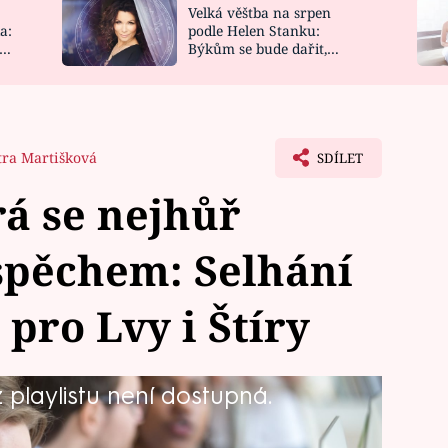
Velká věštba na srpen
NOVINKY
ZAHRADA
a:
podle Helen Stanku:
y
Býkům se bude dařit,
VIDEORECEPTY
DESIGN
Vodnáře čeká jízda
tra Martišková
SDÍLET
á se nejhůř
spěchem: Selhání
pro Lvy i Štíry
playlistu není dostupná.
mco někteří ho berou jako zkušenost
i osobně a intenzivně. Mají totiž