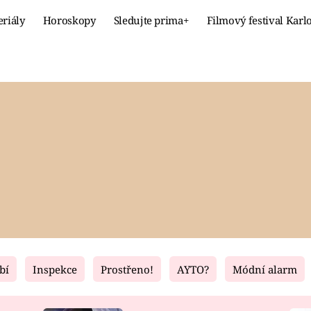
eriály
Horoskopy
Sledujte prima+
Filmový festival Karl
Celebrity
Recept
MÓDA A KRÁSA
HLAVNÍ JÍ
VZTAHY A SEX
SLADKÉ
PRIMA MAMINKA
ZDRAVÉ
bí
Inspekce
Prostřeno!
AYTO?
Módní alarm
Fresh
Living
RECEPTY
BYDLENÍ