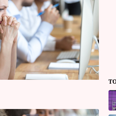
erá znamení se s neúspěchem
ní? Je mezi nimi i to vaše?
TO