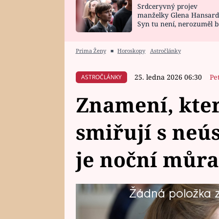
Srdceryvný projev
SNÁŘ
CELEBRITY
manželky Glena Hansard
Syn tu není, nerozuměl b
HOROSKOP NA
VAŘENÍ
tomu, vysvětlila
ROK 2023
Prima Ženy
■
Horoskopy
Astročlánky
25. ledna 2026 06:30
Pe
ASTROČLÁNKY
Znamení, kter
smiřují s neú
je noční můra 
Žádná položka z 
Neúspěch bolí každého. Ale zatí
a jdou dál, jiní ho prožívají velm