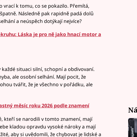
 vrací k tomu, co se pokazilo. Přemítá,
lal špatně. Následně pak rapidně padá dolů
elhání a neúspěch dotýkají nejvíce?
okruhu: Láska je pro ně jako hnací motor a
v každé situaci silní, schopní a obdivovaní.
ba, ale osobní selhání. Mají pocit, že
ohou tvářit, že je všechno v pořádku, ale
Šťastný měsíc roku 2026 podle znamení
Ná
, kteří se narodili v tomto znamení, mají
 sebe kladou opravdu vysoké nároky a mají
ežité, aby si uvědomili, že chybovat je lidské a