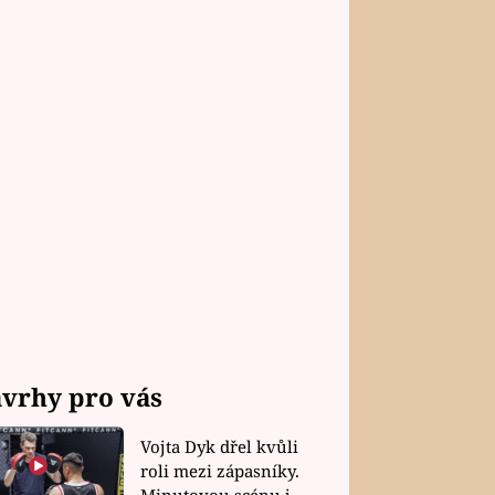
vrhy pro vás
Vojta Dyk dřel kvůli
roli mezi zápasníky.
Minutovou scénu jel