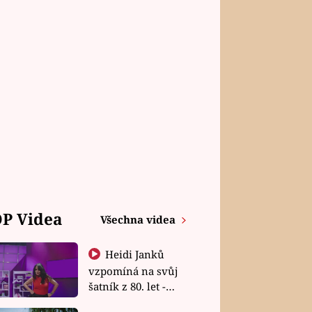
P Videa
Všechna videa
Heidi Janků
vzpomíná na svůj
šatník z 80. let -
Shopaholičky