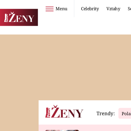
Menu
Celebrity
Vztahy
S
Seriály
Životní styl
ZOO
DIETY A HUBNUTÍ
PROSTŘENO!
CESTOVÁNÍ A
DOVOLENÁ
DUCH
ZDRAVÍ
Trendy:
Pola
Horoskopy
Video
ASTROČLÁNKY
SERIÁLY