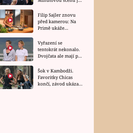
bez dubla
Filip Sajler znovu
před kamerou: Na
Primě ukáže
poctivou kuchyni i
rychlé recepty
Vyřazení se
tentokrát nekonalo.
Dvojčata ale mají po
uzavření třetí etapy
závodu nůž na krku
Šok v Kambodži.
Favoritky Chicas
končí, závod ukázal
svou nejtvrdší tvář