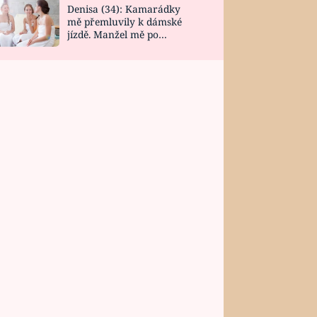
Denisa (34): Kamarádky
mě přemluvily k dámské
jízdě. Manžel mě po
návratu zaskočil