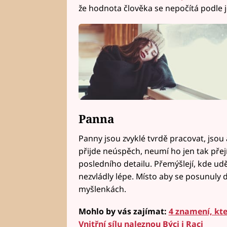
že hodnota člověka se nepočítá podle 
Panna
Panny jsou zvyklé tvrdě pracovat, jsou
přijde neúspěch, neumí ho jen tak přejí
posledního detailu. Přemýšlejí, kde udě
nezvládly lépe. Místo aby se posunuly d
myšlenkách.
Mohlo by vás zajímat:
4 znamení, kte
Vnitřní sílu naleznou Býci i Raci