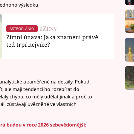
jednoho výsledku.
ASTROČLÁNKY
Zimní únava: Jaká znamení právě
teď trpí nejvíce?
 analytické a zaměřené na detaily. Pokud
t, ale mají tendenci ho rozebírat do
laly chybu, co měly udělat jinak a proč to
ál, zůstávají uvězněné ve vlastních
rá budou v roce 2026 sebevědomější: