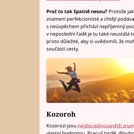
Proč to tak špatně nesou?
Protože jak
znamení perfekcionisté a chtějí podávat
s neúspěchem přichází nepříjemný pocit
v neposlední řadě je tu také neustálá t
proto důležité, aby si uvědomili, že mo
součástí cesty.
Kozoroh
Kozorozi jsou
nejdisciplinovanější zna
vlastní hodnotou. Pracují tvrdě, dlouh