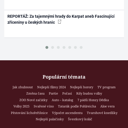
REPORTÁŽ: Za tajemnými hrady do Karpat aneb Fascinující
zříceniny u českých hranic
Populární témata
Jak zhubnout
Nejlepší filmy 2024
Nejlepší horory
TV program
Změna času
Partie
Počasí
Kdy budou volby
ZOO Nové začátky
Auto – katalog
7 pádů Honzy Dědka
Volby 2025
Svařené víno
Tatarák podle Pohlreicha
Aloe vera
Pěstování lichořeřišnice
Výpočet ascendentu
Tvarohové knedlíky
Nejlepší palačinky
Švestkový koláč