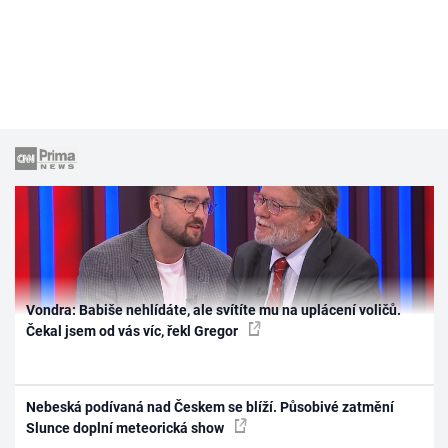
Vondra: Babiše nehlídáte, ale svítíte mu na uplácení voličů.
Čekal jsem od vás víc, řekl Gregor
Nebeská podívaná nad Českem se blíží. Působivé zatmění
Slunce doplní meteorická show