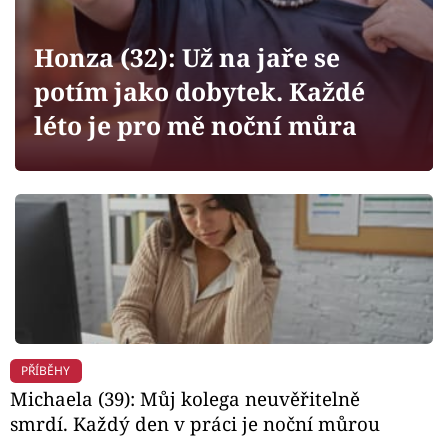
Horoskopy
Sledujte prima+
Honza (32): Už na jaře se
potím jako dobytek. Každé
Filmový festival Karlovy Vary
léto je pro mě noční můra
Pořady
Mámy sobě
Přihlášení
Sledujte nás
PŘÍBĚHY
Michaela (39): Můj kolega neuvěřitelně
smrdí. Každý den v práci je noční můrou