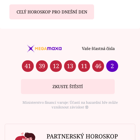
CELÝ HOROSKOP PRO DNEŠNÍ DEN
Vaše šťastná čísla
41
39
12
13
11
46
2
ZKUSTE ŠTĚSTÍ
Ministerstvo financí varuje: Účastí na hazardní hře může
vzniknout závislost ⑱
PARTNERSKÝ HOROSKOP