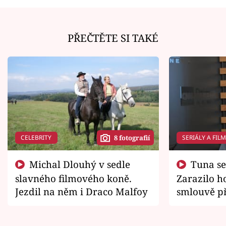
PŘEČTĚTE SI TAKÉ
CELEBRITY
SERIÁLY A FIL
8 fotografií
Michal Dlouhý v sedle
Tuna se chtěl vrátit domů.
slavného filmového koně.
Zarazilo ho
Jezdil na něm i Draco Malfoy
smlouvě př
zemřít