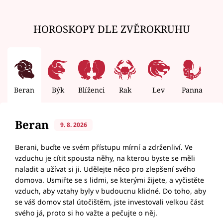
HOROSKOPY DLE ZVĚROKRUHU
Beran
Býk
Blíženci
Rak
Lev
Panna
V
Beran
9. 8. 2026
Berani, buďte ve svém přístupu mírní a zdrženliví. Ve
vzduchu je cítit spousta něhy, na kterou byste se měli
naladit a užívat si ji. Udělejte něco pro zlepšení svého
domova. Usmiřte se s lidmi, se kterými žijete, a vyčistěte
vzduch, aby vztahy byly v budoucnu klidné. Do toho, aby
se váš domov stal útočištěm, jste investovali velkou část
svého já, proto si ho važte a pečujte o něj.