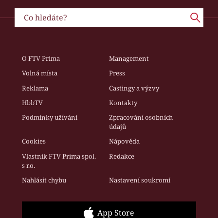
O FTV Prima
Management
Volná místa
Press
Reklama
Castingy a výzvy
HbbTV
Kontakty
Podmínky užívání
Zpracování osobních
údajů
Cookies
Nápověda
Vlastník FTV Prima spol.
Redakce
s r.o.
Nahlásit chybu
Nastavení soukromí
App Store