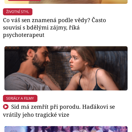
ŽIVOTNÍ STYL
Co váš sen znamená podle vědy? Často
souvisí s bdělými zájmy, říká
psychoterapeut
SERIÁLY A FILMY
Sid má zemřít při porodu. Haďákovi se
vrátily jeho tragické vize