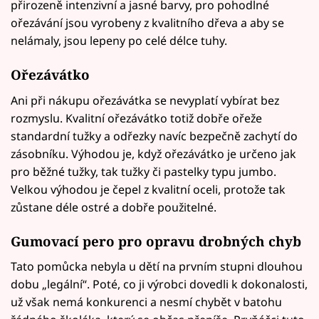
přirozeně intenzivní a jasné barvy, pro pohodlné
ořezávání jsou vyrobeny z kvalitního dřeva a aby se
nelámaly, jsou lepeny po celé délce tuhy.
Ořezávátko
Ani při nákupu ořezávátka se nevyplatí vybírat bez
rozmyslu. Kvalitní ořezávátko totiž dobře ořeže
standardní tužky a odřezky navíc bezpečně zachytí do
zásobníku. Výhodou je, když ořezávátko je určeno jak
pro běžné tužky, tak tužky či pastelky typu jumbo.
Velkou výhodou je čepel z kvalitní oceli, protože tak
zůstane déle ostré a dobře použitelné.
Gumovací pero pro opravu drobných chyb
Tato pomůcka nebyla u dětí na prvním stupni dlouhou
dobu „legální“. Poté, co ji výrobci dovedli k dokonalosti,
už však nemá konkurenci a nesmí chybět v batohu