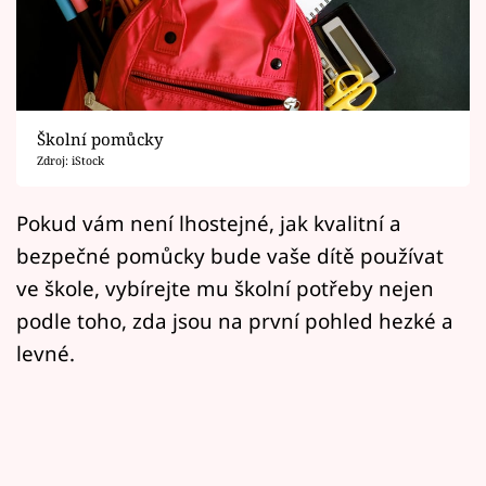
Horoskopy
Sledujte prima+
Filmový festival Karlovy Vary
Školní pomůcky
Pořady
Zdroj: iStock
Mámy sobě
Pokud vám není lhostejné, jak kvalitní a
bezpečné pomůcky bude vaše dítě používat
Přihlášení
ve škole, vybírejte mu školní potřeby nejen
podle toho, zda jsou na první pohled hezké a
levné.
Sledujte nás