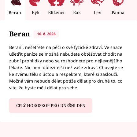
Beran
Býk
Blíženci
Rak
Lev
Panna
V
Beran
10. 8. 2026
Berani, nešetřete na péči o své fyzické zdraví. Ve snaze
ušetřit peníze se možná nebudete obtěžovat chodit na
zubní prohlídky nebo se rozhodnete pro nejlevnějšího
lékaře. Nic není důležitější než vaše zdraví. Chovejte se
ke svému tělu s úctou a respektem, které si zaslouží.
Možná vám nebude dělat potíže dělat pro druhé to, co
víte, že byste měli dělat pro sebe.
CELÝ HOROSKOP PRO DNEŠNÍ DEN