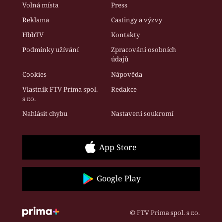
Volná místa
Press
Reklama
Castingy a výzvy
HbbTV
Kontakty
Podmínky užívání
Zpracování osobních
údajů
Cookies
Nápověda
Vlastník FTV Prima spol.
Redakce
s r.o.
Nahlásit chybu
Nastavení soukromí
App Store
Google Play
© FTV Prima spol. s r.o.