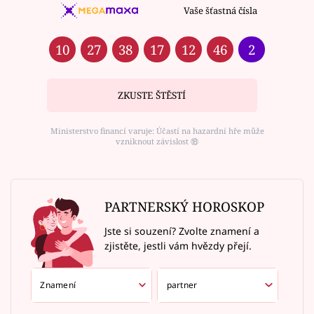
Vaše šťastná čísla
10
27
38
17
12
46
2
ZKUSTE ŠTĚSTÍ
Ministerstvo financí varuje: Účastí na hazardní hře může
vzniknout závislost ⑱
PARTNERSKÝ HOROSKOP
Jste si souzení? Zvolte znamení a
zjistěte, jestli vám hvězdy přejí.