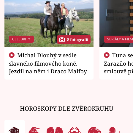
CELEBRITY
SERIÁLY A FIL
8 fotografií
Michal Dlouhý v sedle
Tuna se chtěl vrátit domů.
slavného filmového koně.
Zarazilo ho
Jezdil na něm i Draco Malfoy
smlouvě př
zemřít
HOROSKOPY DLE ZVĚROKRUHU