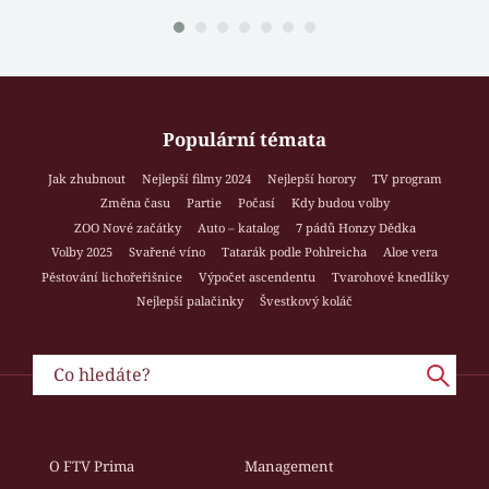
Populární témata
Jak zhubnout
Nejlepší filmy 2024
Nejlepší horory
TV program
Změna času
Partie
Počasí
Kdy budou volby
ZOO Nové začátky
Auto – katalog
7 pádů Honzy Dědka
Volby 2025
Svařené víno
Tatarák podle Pohlreicha
Aloe vera
Pěstování lichořeřišnice
Výpočet ascendentu
Tvarohové knedlíky
Nejlepší palačinky
Švestkový koláč
O FTV Prima
Management