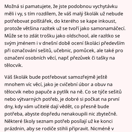
Možná si pamatujete, že jste podobnou vychytávku
měli i vy, s tím rozdílem, že váš malý školák už nebude
potřebovat polštářek, do kterého se kape inkoust,
protože většina razítek už se tvoří jako samonamáčecí.
Může se to zdát trošku jako oldschool, ale razítko se
svým jménem i v dnešní době ocení školáci především
při označování sešitů, učebnic, pomůcek, ale také pro
označení osobních věcí, např. přezůvek či tašky na
tělocvik.
Váš školák bude potřebovat samozřejmě ještě
mnohem víc věcí, jako je cvičební úbor a obuv na
tělocvik nebo papuče a pytlík na ně. Co se týče sešitů
nebo výtvarných potřeb, je dobré si počkat na první
dny, kdy vám učitelé dají vědět, co přesně bude
potřeba, abyste dopředu nenakoupili nic zbytečně.
Některé školy seznam potřeb posílají už ke konci
prázdnin, aby se rodiče stihli připravit. Nicméně v