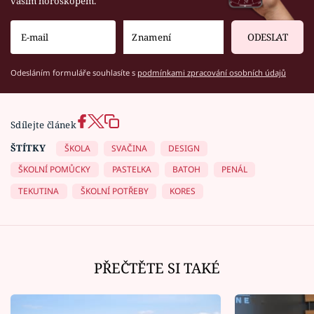
vaším horoskopem.
ODESLAT
Odesláním formuláře souhlasíte s
podmínkami zpracování osobních údajů
Sdílejte článek
ŠTÍTKY
ŠKOLA
SVAČINA
DESIGN
ŠKOLNÍ POMŮCKY
PASTELKA
BATOH
PENÁL
TEKUTINA
ŠKOLNÍ POTŘEBY
KORES
PŘEČTĚTE SI TAKÉ