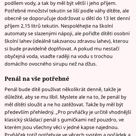
podílem vody, a tak by měl být větší i jeho příjem.
Potřebné množství tekutin se liší podle váhy dítěte, ale
obecně se doporučuje dodržovat u dětí do 13 let denní
příjem 2,15 litrů tekutin. Nespoléhejte na školní
automaty se slazenými nápoji, ale pořiďte dítěti osobní
školní lahev (ideálně takzvanou zdravou lahev), kterou
si bude pravidelně doplňovat. A pokud mu nestačí
obyčejná voda, vsaďte raději na vodu s trochou
domácího ovocného sirupu než na džus.
Penál na vše potřebné
Penál bude dítě používat několikrát denně, takže je
důležité, aby se mu líbil. Myslete ale na to, že penál by
měl dítěti sloužit a ne ho zatěžovat. Takže by měl být
především přehledný. „Pro prvňáčky je určitě vhodnější
klasický skládací penál s gumičkami než pouzdro, ve
kterém jsou všechny věci v jedné kapse najednou.
Prvňáček totiž potřebuje ve věcech systém a pořádek a