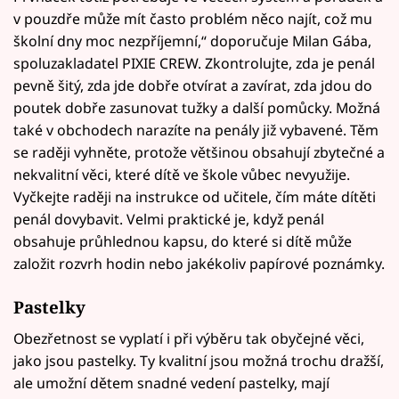
v pouzdře může mít často problém něco najít, což mu
školní dny moc nezpříjemní,“ doporučuje Milan Gába,
spoluzakladatel PIXIE CREW. Zkontrolujte, zda je penál
pevně šitý, zda jde dobře otvírat a zavírat, zda jdou do
poutek dobře zasunovat tužky a další pomůcky. Možná
také v obchodech narazíte na penály již vybavené. Těm
se raději vyhněte, protože většinou obsahují zbytečné a
nekvalitní věci, které dítě ve škole vůbec nevyužije.
Vyčkejte raději na instrukce od učitele, čím máte dítěti
penál dovybavit. Velmi praktické je, když penál
obsahuje průhlednou kapsu, do které si dítě může
založit rozvrh hodin nebo jakékoliv papírové poznámky.
Pastelky
Obezřetnost se vyplatí i při výběru tak obyčejné věci,
jako jsou pastelky. Ty kvalitní jsou možná trochu dražší,
ale umožní dětem snadné vedení pastelky, mají