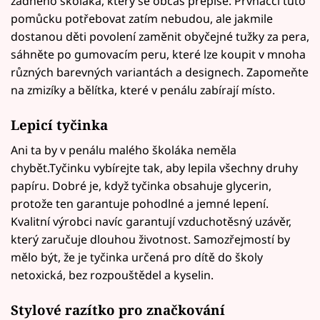
žádného školáka, který se občas přepíše. Prvňáčci tuto
pomůcku potřebovat zatím nebudou, ale jakmile
dostanou děti povolení zaměnit obyčejné tužky za pera,
sáhněte po gumovacím peru, které lze koupit v mnoha
různých barevných variantách a designech. Zapomeňte
na zmizíky a bělítka, které v penálu zabírají místo.
Lepicí tyčinka
Ani ta by v penálu malého školáka neměla
chybět.Tyčinku vybírejte tak, aby lepila všechny druhy
papíru. Dobré je, když tyčinka obsahuje glycerin,
protože ten garantuje pohodlné a jemné lepení.
Kvalitní výrobci navíc garantují vzduchotěsný uzávěr,
který zaručuje dlouhou životnost. Samozřejmostí by
mělo být, že je tyčinka určená pro dítě do školy
netoxická, bez rozpouštědel a kyselin.
Stylové razítko pro značkování