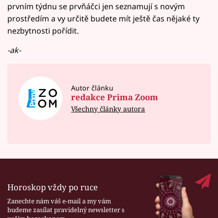
prvním týdnu se prvňáčci jen seznamují s novým
prostředím a vy určitě budete mít ještě čas nějaké ty
nezbytnosti pořídit.
-ak-
Autor článku
redakce Prima Zoom
Všechny články autora
Horoskop vždy po ruce
Zanechte nám váš e-mail a my vám
budeme zasílat pravidelný newsletter s