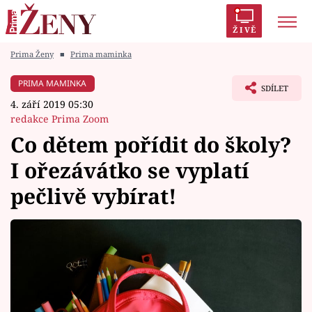
ŽIVĚ
Prima Ženy
■
Prima maminka
Trendy:
Polabí
Inspekce
Prostřeno!
AYTO?
PRIMA MAMINKA
SDÍLET
Módní alarm
Zrádci
Proměny
4. září 2019 05:30
redakce Prima Zoom
Co dětem pořídit do školy?
I ořezávátko se vyplatí
Témata
pečlivě vybírat!
Celebrity
Vztahy
Seriály