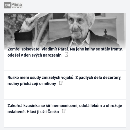
Zemřel spisovatel Vladimír Páral. Na jeho knihy se stály fronty,
odešel v den svých narozenin
Rusko mění osudy zmizelých vojáků. Z padlých dělá dezertéry,
rodiny přicházejí o miliony
Zákeřná kvasinka se šíří nemocnicemi, odolá lékům a ohrožuje
oslabené. Hlásí ji už i Česko