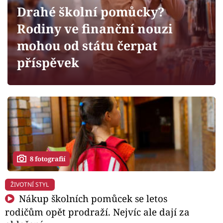
Horoskopy
Drahé školní pomůcky?
Sledujte prima+
Rodiny ve finanční nouzi
mohou od státu čerpat
Filmový festival Karlovy Vary
příspěvek
Pořady
Mámy sobě
Přihlášení
8 fotografií
Sledujte nás
ŽIVOTNÍ STYL
Nákup školních pomůcek se letos
rodičům opět prodraží. Nejvíc ale dají za