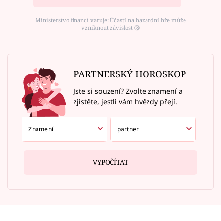
Ministerstvo financí varuje: Účastí na hazardní hře může
vzniknout závislost ⑱
PARTNERSKÝ HOROSKOP
Jste si souzení? Zvolte znamení a
zjistěte, jestli vám hvězdy přejí.
VYPOČÍTAT