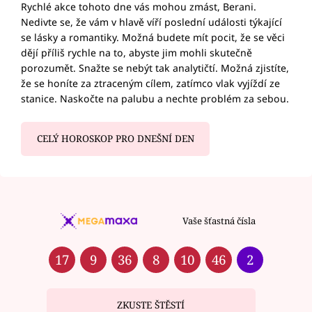
Rychlé akce tohoto dne vás mohou zmást, Berani.
Nedivte se, že vám v hlavě víří poslední události týkající
se lásky a romantiky. Možná budete mít pocit, že se věci
dějí příliš rychle na to, abyste jim mohli skutečně
porozumět. Snažte se nebýt tak analytičtí. Možná zjistíte,
že se honíte za ztraceným cílem, zatímco vlak vyjíždí ze
stanice. Naskočte na palubu a nechte problém za sebou.
CELÝ HOROSKOP PRO DNEŠNÍ DEN
Vaše šťastná čísla
17
9
36
8
10
46
2
ZKUSTE ŠTĚSTÍ