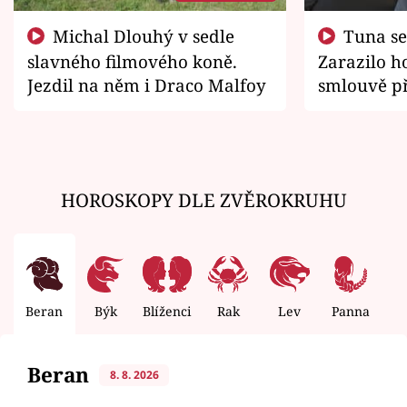
Michal Dlouhý v sedle
Tuna se chtěl vrátit domů.
slavného filmového koně.
Zarazilo ho
Jezdil na něm i Draco Malfoy
smlouvě př
zemřít
HOROSKOPY DLE ZVĚROKRUHU
Beran
Býk
Blíženci
Rak
Lev
Panna
V
Beran
8. 8. 2026