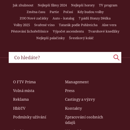
Jak zhubnout
Nejlepší filmy 2024
Nejlepší horory
TV program
Změna času
Partie
Počasí
Kdy budou volby
ZOO Nové začátky
Auto – katalog
7 pádů Honzy Dědka
Volby 2025
Svařené víno
Tatarák podle Pohlreicha
Aloe vera
Pěstování lichořeřišnice
Výpočet ascendentu
Tvarohové knedlíky
Nejlepší palačinky
Švestkový koláč
O FTV Prima
Management
Volná místa
Press
Reklama
Castingy a výzvy
HbbTV
Kontakty
Podmínky užívání
Zpracování osobních
údajů