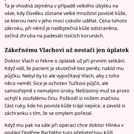
Ta je vhodná zejména v případě velkého úbytku na
váze, kdy člověku zůstane velké množství povislé kůže,
se kterou není v jeho moci cokoliv udělat. Cena tohoto
zákroku, při němž je nadbytečná kůže odstraněna,
začíná zhruba na padesáti tisících korunách.
Zákeřnému Vlachovi už nestačí jen úplatek
Doktor Vlach si řekne o úplatek už při prvním setkání.
Když vidí, že pacient je skutečně bez peněz, nabízí mu
půjčku. Nebyl by to ale vypočítavý Vlach, aby z toho
něco neměl. Sice je ochoten Tučkovi půjčit, ale
samozřejmě s nemalými úroky. Nešťastný muž se proto
uchýlí k zoufalému činu. Poškodí si nožem značnou
část ruky, kde ho povislá kůže trápí nejvíce, a zavolá si
záchranku s tím, že se omylem pořezal.
Když mu pak na sále při operaci chce doktor Hlinka v
podání Ondřeje Rychlého tuto přebytečnou kůži