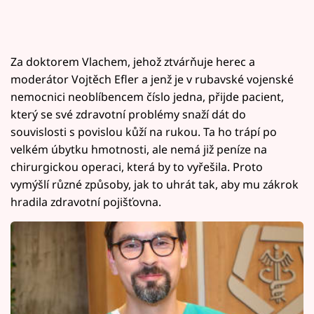
Za doktorem Vlachem, jehož ztvárňuje herec a
moderátor Vojtěch Efler a jenž je v rubavské vojenské
nemocnici neoblíbencem číslo jedna, přijde pacient,
který se své zdravotní problémy snaží dát do
souvislosti s povislou kůží na rukou. Ta ho trápí po
velkém úbytku hmotnosti, ale nemá již peníze na
chirurgickou operaci, která by to vyřešila. Proto
vymýšlí různé způsoby, jak to uhrát tak, aby mu zákrok
hradila zdravotní pojišťovna.