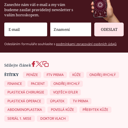
Zanechte nám váš e-mail a my vám
budeme zasílat pravidelný newsletter s
vaším horoskopem.
ODESLAT
Odesláním formuláře souhlasíte s
podmínkami zpracování osobních údajů
Sdílejte článek
ŠTÍTKY
PENÍZE
FTV PRIMA
KŮŽE
ONDŘEJ RYCHLÝ
FINANCE
PACIENT
ONDŘEJ RYCHLÝ
PLASTICKÁ CHIRURGIE
VOJTĚCH EFLER
PLASTICKÁ OPERACE
ÚPLATEK
TV PRIMA
ABDOMINOPLASTIKA
POVISLÁ KŮŽE
PŘEBYTEK KŮŽE
SERIÁL 1. MISE
DOKTOR VLACH