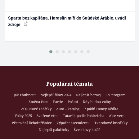
Sparta bez kapitána. Haraslín míří do Saúdské Arábie, uvádí
zdroje
Populární témata
Jak zhubnout
Nejlepší filmy 2024
Nejlepší horory
TV program
Změna času
Partie
Počasí
Kdy budou volby
ZOO Nové začátky
Auto – katalog
7 pádů Honzy Dědka
Volby 2025
Svařené víno
Tatarák podle Pohlreicha
Aloe vera
Pěstování lichořeřišnice
Výpočet ascendentu
Tvarohové knedlíky
Nejlepší palačinky
Švestkový koláč