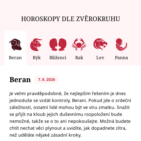
HOROSKOPY DLE ZVĚROKRUHU
Beran
Býk
Blíženci
Rak
Lev
Panna
V
Beran
7. 8. 2026
Je velmi pravděpodobné, že nejlepším řešením je dnes
jednoduše se vzdát kontroly, Berani. Pokud jde o srdeční
záležitosti, ostatní lidé mohou být ve víru zmatku. Snažit
se přijít na kloub jejich duševnímu rozpoložení bude
nemožné, takže se o to ani nepokoušejte. Možná budete
chtít nechat věci plynout a uvidíte, jak dopadnete zítra,
než uděláte nějaké zásadní kroky.