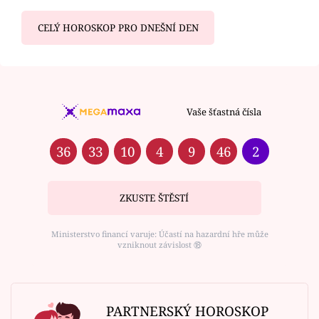
CELÝ HOROSKOP PRO DNEŠNÍ DEN
Vaše šťastná čísla
36
33
10
4
9
46
2
ZKUSTE ŠTĚSTÍ
Ministerstvo financí varuje: Účastí na hazardní hře může
vzniknout závislost ⑱
PARTNERSKÝ HOROSKOP