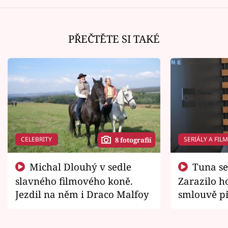
PŘEČTĚTE SI TAKÉ
CELEBRITY
SERIÁLY A FIL
8 fotografií
Michal Dlouhý v sedle
Tuna se chtěl vrátit domů.
slavného filmového koně.
Zarazilo ho
Jezdil na něm i Draco Malfoy
smlouvě př
zemřít