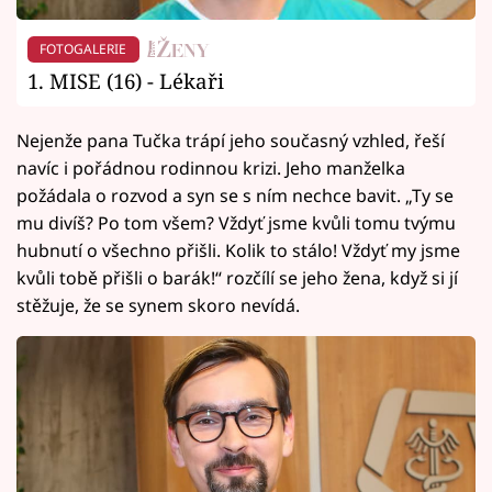
FOTOGALERIE
1. MISE (16) - Lékaři
Nejenže pana Tučka trápí jeho současný vzhled, řeší
navíc i pořádnou rodinnou krizi. Jeho manželka
požádala o rozvod a syn se s ním nechce bavit. „Ty se
mu divíš? Po tom všem? Vždyť jsme kvůli tomu tvýmu
hubnutí o všechno přišli. Kolik to stálo! Vždyť my jsme
kvůli tobě přišli o barák!“ rozčílí se jeho žena, když si jí
stěžuje, že se synem skoro nevídá.