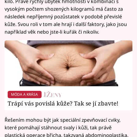
kilo. Právě rychlý úbytek hmotnosti v kombinaci s
vysokým počtem shozených kilogramů má často za
následek nepříjemný pozůstatek v podobě převislé
kůže. Svou roli v tom ale hrají i další faktory, jako jsou
například věk nebo jste-li kuřák či nikoliv.
MÓDA A KRÁSA
Trápí vás povislá kůže? Tak se jí zbavte!
Řešením mohou být jak speciální zpevňovací cviky,
které pomáhají stáhnout svaly i kůži, tak právě
plastická operace břicha, takzvaná abdominoplastika.