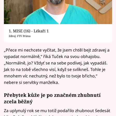
1. MISE (16) - Lékaři 1
Zdroj: FTV Prima
„Přece mi nechcete vyčítat, že jsem chtěl bejt zdravej a
vypadat normálně,“ říká Tuček na svou obhajobu.
„Normálně, jo? Vždyť se na sebe podívej, jak vypadáš.
Jak to na tobě všechno visí, když se svlíkneš. Tohle je
mnohem víc nechutný, než bylo to tvoje břicho,“
nebere si servítky manželka.
Přebytek kůže je po značném zhubnutí
zcela běžný
Za uplynulý rok se mu totiž podařilo zhubnout šedesát