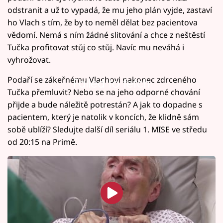
odstranit a už to vypadá, že mu jeho plán vyjde, zastaví
ho Vlach s tím, že by to neměl dělat bez pacientova
vědomí. Nemá s ním žádné slitování a chce z neštěstí
Tučka profitovat stůj co stůj. Navíc mu neváhá i
vyhrožovat.
Podaří se zákeřnému Vlachovi nakonec zdrceného
Failed to fetch
Tučka přemluvit? Nebo se na jeho odporné chování
přijde a bude náležitě potrestán? A jak to dopadne s
pacientem, který je natolik v koncích, že klidně sám
sobě ublíží? Sledujte další díl seriálu 1. MISE ve středu
od 20:15 na Primě.