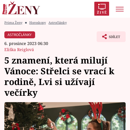
ŽIVĚ
Prima Ženy
■
Horoskopy
Astročlánky
Trendy:
Polabí
Inspekce
Prostřeno!
AYTO?
ASTROČLÁNKY
SDÍLET
Módní alarm
Zrádci
Proměny
6. prosince 2023 06:30
Eliška Reiglová
5 znamení, která milují
Vánoce: Střelci se vrací k
Témata
rodině, Lvi si užívají
Celebrity
večírky
Vztahy
Seriály