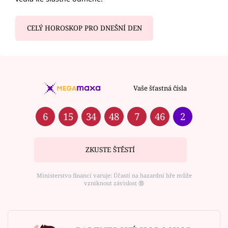
CELÝ HOROSKOP PRO DNEŠNÍ DEN
Vaše šťastná čísla
6
15
34
48
7
46
2
ZKUSTE ŠTĚSTÍ
Ministerstvo financí varuje: Účastí na hazardní hře může
vzniknout závislost ⑱