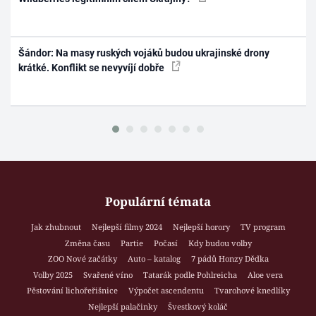
Šándor: Na masy ruských vojáků budou ukrajinské drony
krátké. Konflikt se nevyvíjí dobře
Populární témata
Jak zhubnout
Nejlepší filmy 2024
Nejlepší horory
TV program
Změna času
Partie
Počasí
Kdy budou volby
ZOO Nové začátky
Auto – katalog
7 pádů Honzy Dědka
Volby 2025
Svařené víno
Tatarák podle Pohlreicha
Aloe vera
Pěstování lichořeřišnice
Výpočet ascendentu
Tvarohové knedlíky
Nejlepší palačinky
Švestkový koláč