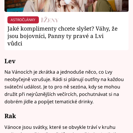
ASTROČLÁNKY
Jaké komplimenty chcete slyšet? Váhy, že
jsou bojovníci, Panny ty pravé a Lvi
vůdci
Lev
Na Vánocích je zkrátka a jednoduše něco, co Lvy
neobyčejně vzrušuje. Rádi si plánují outfity na každou
sváteční událost. Je to pro ně sezóna, kdy se mohou
družit při nejrůznějších večírcích, pochutnávat si na
dobrém jídle a popíjet tematické drinky.
Rak
Vánoce jsou svátky, které se obvykle tráví v kruhu