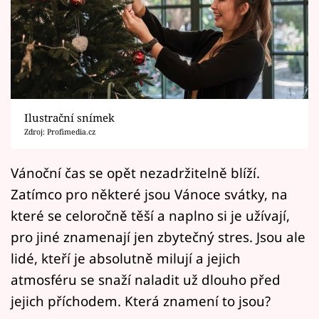
Horoskopy
Sledujte prima+
Filmový festival Karlovy Vary
Pořady
Ilustrační snímek
Zdroj: Profimedia.cz
Mámy sobě
Vánoční čas se opět nezadržitelně blíží.
Přihlášení
Zatímco pro některé jsou Vánoce svátky, na
které se celoročně těší a naplno si je užívají,
pro jiné znamenají jen zbytečný stres. Jsou ale
Sledujte nás
lidé, kteří je absolutně milují a jejich
atmosféru se snaží naladit už dlouho před
jejich příchodem. Která znamení to jsou?