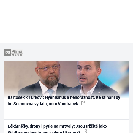
Bartošek k Turkovi: Hyenismus a nehoráznost. Ke stíhání by
ho Sněmovna vydala, míní Vondráček
Lékárničky, drony i pytle na mrtvoly: Jsou tržiště jako
Wildberries legitimním cílem Ukrajiny?