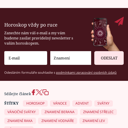
Horoskop vždy po ruce
Zanechte nám váš e-mail a my vám
budeme zasílat pravidelný newsletter s
vaším horoskopem.
ODESLAT
Odesláním formuláře souhlasíte s
podmínkami zpracování osobních údajů
Sdílejte článek
ŠTÍTKY
HOROSKOP
VÁNOCE
ADVENT
SVÁTKY
VÁNOČNÍ SVÁTKY
ZNAMENÍ BERANA
ZNAMENÍ STŘELEC
ZNAMENÍ RAKA
ZNAMENÍ VODNÁŘE
ZNAMENÍ LEV