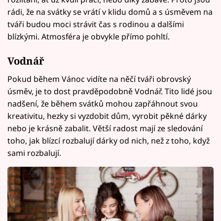
rádi, že na svátky se vrátí v klidu domů a s úsměvem na
tváři budou moci strávit čas s rodinou a dalšími
blízkými. Atmosféra je obvykle přímo pohltí.
Vodnář
Pokud během Vánoc vidíte na něčí tváři obrovský
úsměv, je to dost pravděpodobně Vodnář. Tito lidé jsou
nadšení, že během svátků mohou zapřáhnout svou
kreativitu, hezky si vyzdobit dům, vyrobit pěkné dárky
nebo je krásně zabalit. Větší radost mají ze sledování
toho, jak blízcí rozbalují dárky od nich, než z toho, když
sami rozbalují.