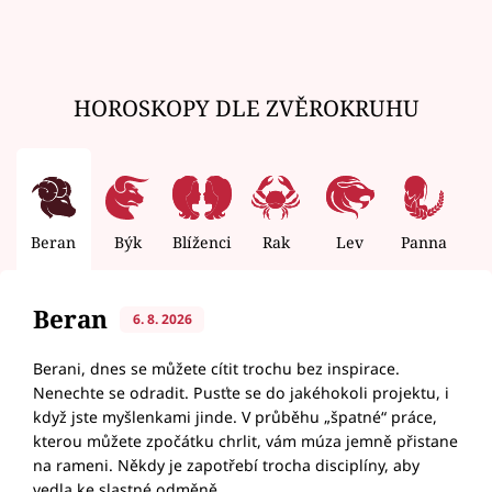
HOROSKOPY DLE ZVĚROKRUHU
Beran
Býk
Blíženci
Rak
Lev
Panna
V
Beran
6. 8. 2026
Berani, dnes se můžete cítit trochu bez inspirace.
Nenechte se odradit. Pusťte se do jakéhokoli projektu, i
když jste myšlenkami jinde. V průběhu „špatné“ práce,
kterou můžete zpočátku chrlit, vám múza jemně přistane
na rameni. Někdy je zapotřebí trocha disciplíny, aby
vedla ke slastné odměně.