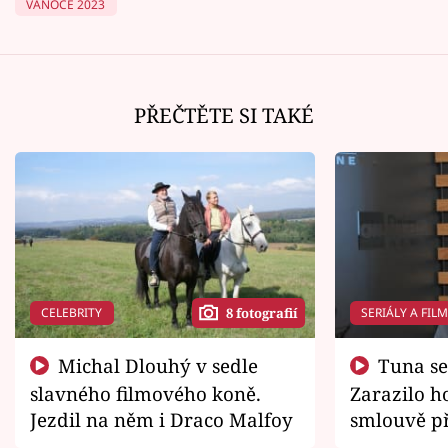
VÁNOCE 2023
PŘEČTĚTE SI TAKÉ
CELEBRITY
SERIÁLY A FIL
8 fotografií
Michal Dlouhý v sedle
Tuna se chtěl vrátit domů.
slavného filmového koně.
Zarazilo ho
Jezdil na něm i Draco Malfoy
smlouvě př
zemřít