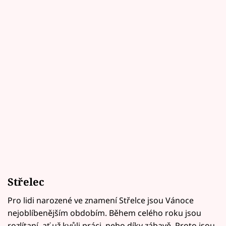
Střelec
Pro lidi narozené ve znamení Střelce jsou Vánoce
nejoblíbenějším obdobím. Během celého roku jsou
rozlítaní, ať už kvůli práci, nebo díky zábavě. Proto jsou