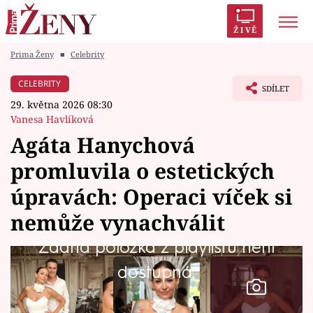
ŽIVĚ
Prima Ženy
■
Celebrity
Trendy:
Polabí
Inspekce
Prostřeno!
AYTO?
CELEBRITY
SDÍLET
Módní alarm
Zrádci
Proměny
29. května 2026 08:30
Vanesa Havlíková
Agáta Hanychová
promluvila o estetických
Témata
úpravách: Operaci víček si
Celebrity
nemůže vynachválit
Žádná položka z playlistu není
Vztahy
dostupná.
Seriály