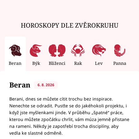
HOROSKOPY DLE ZVĚROKRUHU
Beran
Býk
Blíženci
Rak
Lev
Panna
V
Beran
6. 8. 2026
Berani, dnes se můžete cítit trochu bez inspirace.
Nenechte se odradit. Pusťte se do jakéhokoli projektu, i
když jste myšlenkami jinde. V průběhu „špatné“ práce,
kterou můžete zpočátku chrlit, vám múza jemně přistane
na rameni. Někdy je zapotřebí trocha disciplíny, aby
vedla ke slastné odměně.