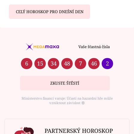
CELÝ HOROSKOP PRO DNEŠNÍ DEN
Vaše šťastná čísla
6
15
34
48
7
46
2
ZKUSTE ŠTĚSTÍ
Ministerstvo financí varuje: Účastí na hazardní hře může
vzniknout závislost ⑱
PARTNERSKÝ HOROSKOP