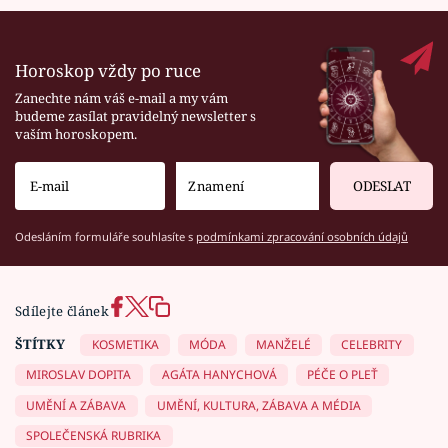
Horoskop vždy po ruce
Zanechte nám váš e-mail a my vám
budeme zasílat pravidelný newsletter s
vaším horoskopem.
ODESLAT
Odesláním formuláře souhlasíte s
podmínkami zpracování osobních údajů
Sdílejte článek
ŠTÍTKY
KOSMETIKA
MÓDA
MANŽELÉ
CELEBRITY
MIROSLAV DOPITA
AGÁTA HANYCHOVÁ
PÉČE O PLEŤ
UMĚNÍ A ZÁBAVA
UMĚNÍ, KULTURA, ZÁBAVA A MÉDIA
SPOLEČENSKÁ RUBRIKA