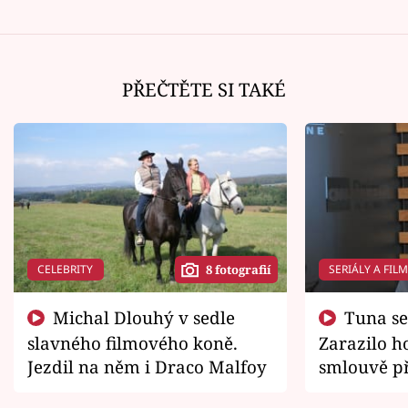
PŘEČTĚTE SI TAKÉ
CELEBRITY
SERIÁLY A FIL
8 fotografií
Michal Dlouhý v sedle
Tuna se chtěl vrátit domů.
slavného filmového koně.
Zarazilo ho
Jezdil na něm i Draco Malfoy
smlouvě př
zemřít