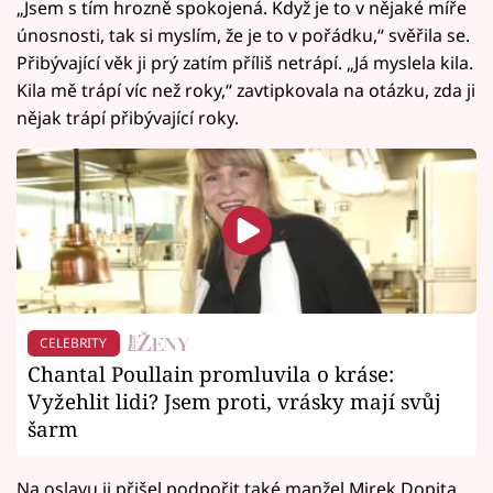
„Jsem s tím hrozně spokojená. Když je to v nějaké míře
únosnosti, tak si myslím, že je to v pořádku,“ svěřila se.
Přibývající věk ji prý zatím příliš netrápí. „Já myslela kila.
Kila mě trápí víc než roky,“ zavtipkovala na otázku, zda ji
nějak trápí přibývající roky.
CELEBRITY
Chantal Poullain promluvila o kráse:
Vyžehlit lidi? Jsem proti, vrásky mají svůj
šarm
Na oslavu ji přišel podpořit také manžel Mirek Dopita,