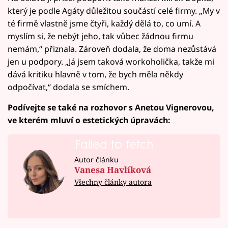
který je podle Agáty důležitou součástí celé firmy. „My v
té firmě vlastně jsme čtyři, každý dělá to, co umí. A
myslím si, že nebýt jeho, tak vůbec žádnou firmu
nemám,“ přiznala. Zároveň dodala, že doma nezůstává
jen u podpory. „Já jsem taková workoholička, takže mi
dává kritiku hlavně v tom, že bych měla někdy
odpočívat,“ dodala se smíchem.
Podívejte se také na rozhovor s Anetou Vignerovou,
ve kterém mluví o estetických úpravách:
Failed to fetch
Autor článku
Vanesa Havlíková
Všechny články autora