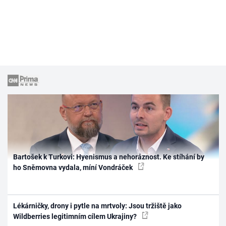
Bartošek k Turkovi: Hyenismus a nehoráznost. Ke stíhání by
ho Sněmovna vydala, míní Vondráček
Lékárničky, drony i pytle na mrtvoly: Jsou tržiště jako
Wildberries legitimním cílem Ukrajiny?