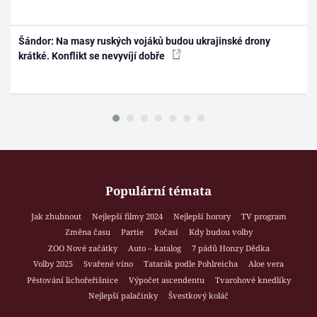
Šándor: Na masy ruských vojáků budou ukrajinské drony
krátké. Konflikt se nevyvíjí dobře
Populární témata
Jak zhubnout
Nejlepší filmy 2024
Nejlepší horory
TV program
Změna času
Partie
Počasí
Kdy budou volby
ZOO Nové začátky
Auto – katalog
7 pádů Honzy Dědka
Volby 2025
Svařené víno
Tatarák podle Pohlreicha
Aloe vera
Pěstování lichořeřišnice
Výpočet ascendentu
Tvarohové knedlíky
Nejlepší palačinky
Švestkový koláč