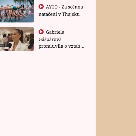
AYTO - Za scénou
natáčení v Thajsku
Gabriela
Gášpárová
promluvila o vztahu
a zakládání rodiny