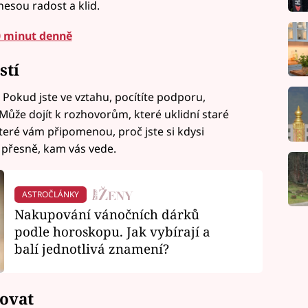
nesou radost a klid.
0 minut denně
stí
 Pokud jste ve vztahu, pocítíte podporu,
že dojít k rozhovorům, které uklidní staré
teré vám připomenou, proč jste si kdysi
í přesně, kam vás vede.
ASTROČLÁNKY
Nakupování vánočních dárků
podle horoskopu. Jak vybírají a
balí jednotlivá znamení?
ovat