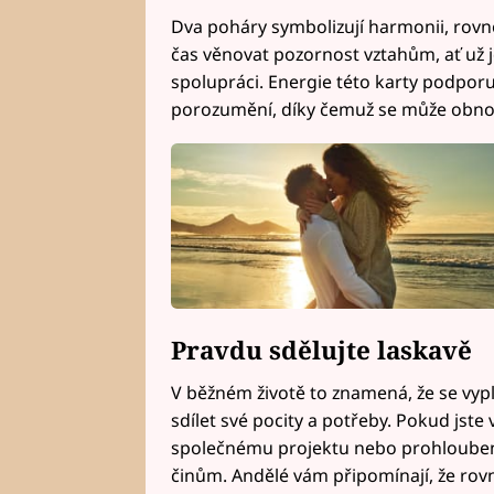
Dva poháry symbolizují harmonii, rovno
čas věnovat pozornost vztahům, ať už j
spolupráci. Energie této karty podpor
porozumění, díky čemuž se může obnovi
Pravdu sdělujte laskavě
V běžném životě to znamená, že se vypl
sdílet své pocity a potřeby. Pokud jste 
společnému projektu nebo prohloubení
činům. Andělé vám připomínají, že rovno