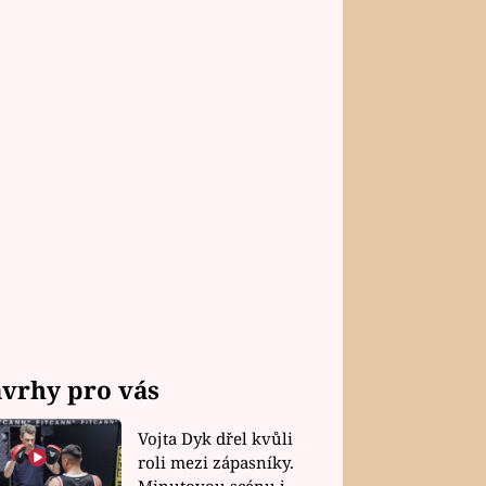
vrhy pro vás
Vojta Dyk dřel kvůli
roli mezi zápasníky.
Minutovou scénu jel