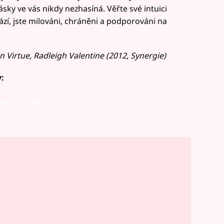
lásky ve vás nikdy nezhasíná. Věřte své intuici
hází, jste milováni, chráněni a podporováni na
n Virtue, Radleigh Valentine (2012, Synergie)
:
led to fetch