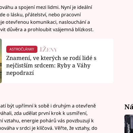
váhu a spojení mezi lidmi. Nyní je ideální
de o lásku, přátelství, nebo pracovní
uje otevřenou komunikaci, naslouchání a
t důvěra a prohloubit vzájemná blízkost.
ASTROČLÁNKY
Znamení, ve kterých se rodí lidé s
nejčistším srdcem: Ryby a Váhy
nepodrazí
Ná
atí být upřímní k sobě i druhým a otevřeně
váhali, zda udělat první krok k usmíření,
 vztahu, energie pohárů vás povzbuzují k
váha v srdci je klíčová. Věřte, že vztahy, do