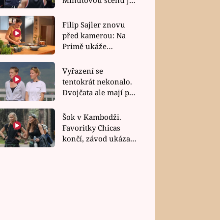
bez dubla
Filip Sajler znovu
před kamerou: Na
Primě ukáže
poctivou kuchyni i
rychlé recepty
Vyřazení se
tentokrát nekonalo.
Dvojčata ale mají po
uzavření třetí etapy
závodu nůž na krku
Šok v Kambodži.
Favoritky Chicas
končí, závod ukázal
svou nejtvrdší tvář