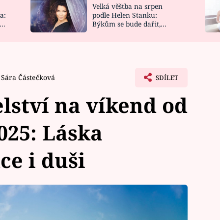
Velká věštba na srpen
NOVINKY
ZAHRADA
a:
podle Helen Stanku:
y
Býkům se bude dařit,
VIDEORECEPTY
DESIGN
Vodnáře čeká jízda
Sára Částečková
SDÍLET
lství na víkend od
025: Láska
ce i duši