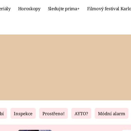
eriály
Horoskopy
Sledujte prima+
Filmový festival Karl
Celebrity
Recept
MÓDA A KRÁSA
HLAVNÍ JÍ
VZTAHY A SEX
SLADKÉ
PRIMA MAMINKA
ZDRAVÉ
bí
Inspekce
Prostřeno!
AYTO?
Módní alarm
Fresh
Living
RECEPTY
BYDLENÍ