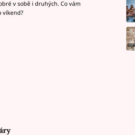
dobré v sobě i druhých. Co vám
o víkend?
áry