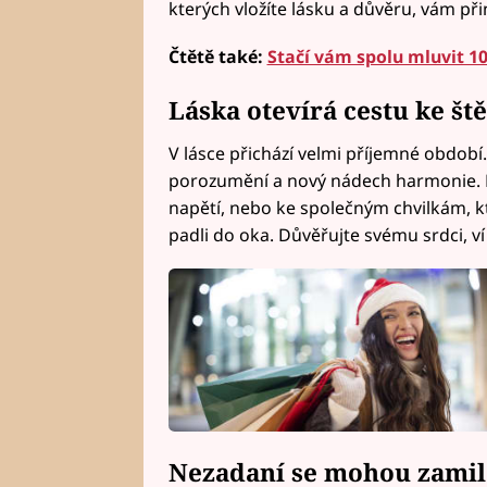
kterých vložíte lásku a důvěru, vám při
Čtětě také:
Stačí vám spolu mluvit 1
Láska otevírá cestu ke ště
V lásce přichází velmi příjemné období.
porozumění a nový nádech harmonie. Mů
napětí, nebo ke společným chvilkám, k
padli do oka. Důvěřujte svému srdci, v
Nezadaní se mohou zamil