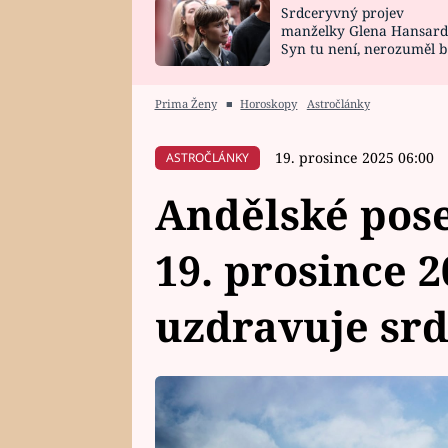
Srdceryvný projev
SNÁŘ
CELEBRITY
manželky Glena Hansard
Syn tu není, nerozuměl b
HOROSKOP NA
VAŘENÍ
tomu, vysvětlila
ROK 2023
Prima Ženy
■
Horoskopy
Astročlánky
19. prosince 2025 06:00
ASTROČLÁNKY
Andělské pose
19. prosince 2
uzdravuje srd