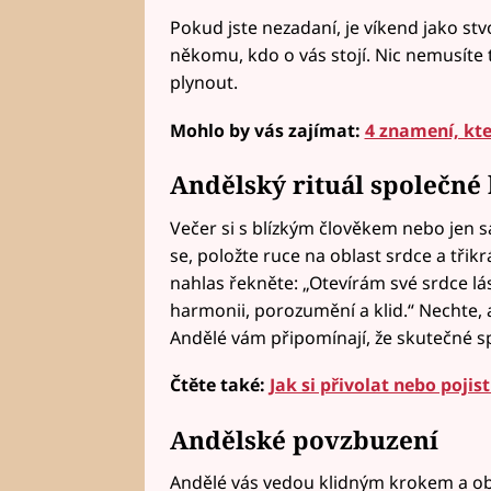
Pokud jste nezadaní, je víkend jako st
někomu, kdo o vás stojí. Nic nemusíte tl
plynout.
Mohlo by vás zajímat:
4 znamení, kt
Andělský rituál společné
Večer si s blízkým člověkem nebo jen 
se, položte ruce na oblast srdce a tři
nahlas řekněte: „Otevírám své srdce lá
harmonii, porozumění a klid.“ Nechte, a
Andělé vám připomínají, že skutečné sp
Čtěte také:
Jak si přivolat nebo pojis
Andělské povzbuzení
Andělé vás vedou klidným krokem a objí