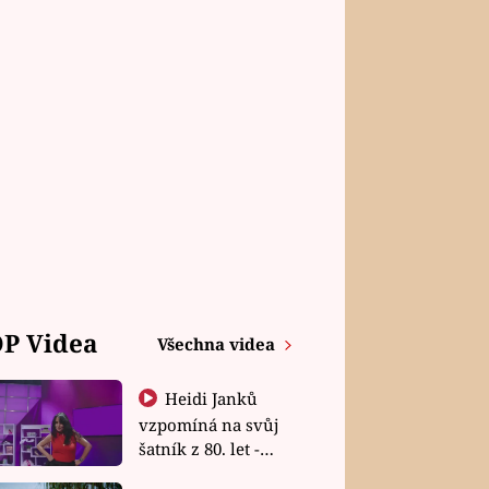
P Videa
Všechna videa
Heidi Janků
vzpomíná na svůj
šatník z 80. let -
Shopaholičky