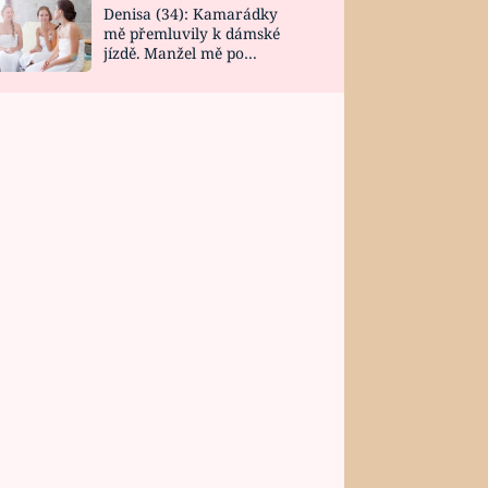
Denisa (34): Kamarádky
mě přemluvily k dámské
jízdě. Manžel mě po
návratu zaskočil