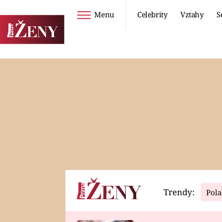
Menu
Celebrity
Vztahy
S
Seriály
Životní styl
ZOO
DIETY A HUBNUTÍ
PROSTŘENO!
CESTOVÁNÍ A
DOVOLENÁ
DUCH
ZDRAVÍ
Trendy:
Pola
Horoskopy
Video
ASTROČLÁNKY
SERIÁLY