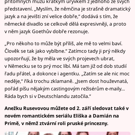
přítomných mužů krátkým úryvkem z jednoho ze svých
představení. „Myslím, že němčina je strašně dramatický
jazyk a na jevišti zní velice dobře,“ dodává s tím, že
německé divadlo se celkově dělá expresivněji, a proto
v něm jazyk Goethův dobře rezonuje.
„Pro někoho to může být příliš, ale mě to velmi baví.
Člověk se tak jako vyblbne.“ Zatímco tady ji prý někdy
upozorňují, že by měla ve svých projevech ubrat,
v Německu se to prý moc líbí. Má tam již od dob studií
řadu přátel, a dokonce i agentku. „Zatím se ale nic moc
neděje,“ říká trochu zklamaně. „Jsem dost houževnatá,
pořád píšu nějakým castingovým režisérům e-maily…
Ráda bych si v Deutschlandu zatočila.“
Anežku Rusevovou můžete od 2. září sledovat také v
novém romantickém seriálu Eliška a Damián na
Primě, v němž ztvární roli pruské princezny.