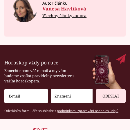
Autor článku
Vanesa Havlíková
Všechny články autora
Horoskop vždy po ruce
Zanechte nám váš e-mail a my vám
budeme zasílat pravidelný newsletter s
vaším horoskopem.
ODESLAT
Odesláním formuláře souhlasíte s
podmínkami zpracování osobních údajů