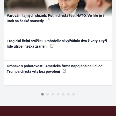
Varování tajných služeb: Putin chystá test NATO. Ve hře je i
útok na české sousedy
Tragická čelní srážka u Pohořelic si vyžádala dva životy. Čtyři
lidé utrpěli těžká zranění
Grónsko v pohotovosti: Americká firma napojená na lidi od
Trumpa chystá vrty bez povolení