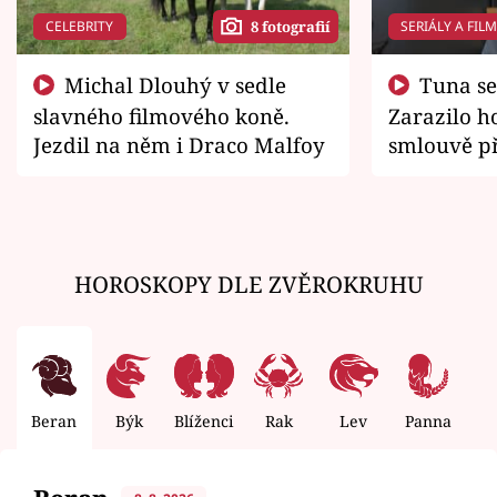
CELEBRITY
SERIÁLY A FIL
8 fotografií
Michal Dlouhý v sedle
Tuna se chtěl vrátit domů.
slavného filmového koně.
Zarazilo ho
Jezdil na něm i Draco Malfoy
smlouvě př
zemřít
HOROSKOPY DLE ZVĚROKRUHU
Beran
Býk
Blíženci
Rak
Lev
Panna
V