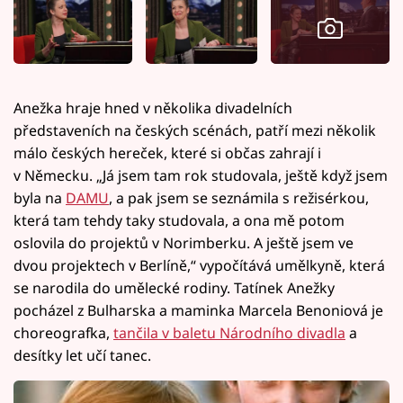
Anežka hraje hned v několika divadelních
představeních na českých scénách, patří mezi několik
málo českých hereček, které si občas zahrají i
v Německu. „Já jsem tam rok studovala, ještě když jsem
byla na
DAMU
, a pak jsem se seznámila s režisérkou,
která tam tehdy taky studovala, a ona mě potom
oslovila do projektů v Norimberku. A ještě jsem ve
dvou projektech v Berlíně,“ vypočítává umělkyně, která
se narodila do umělecké rodiny. Tatínek Anežky
pocházel z Bulharska a maminka Marcela Benoniová je
choreografka,
tančila v baletu Národního divadla
a
desítky let učí tanec.