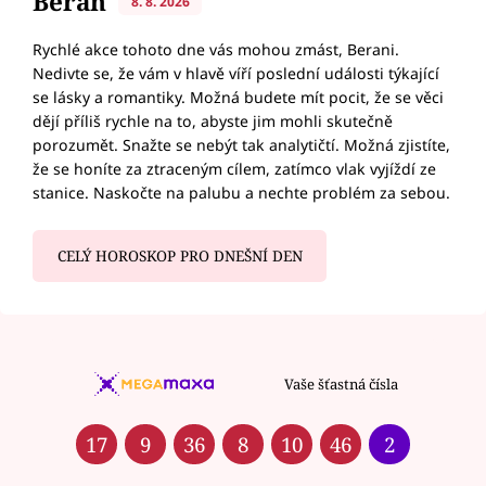
Beran
8. 8. 2026
Rychlé akce tohoto dne vás mohou zmást, Berani.
Nedivte se, že vám v hlavě víří poslední události týkající
se lásky a romantiky. Možná budete mít pocit, že se věci
dějí příliš rychle na to, abyste jim mohli skutečně
porozumět. Snažte se nebýt tak analytičtí. Možná zjistíte,
že se honíte za ztraceným cílem, zatímco vlak vyjíždí ze
stanice. Naskočte na palubu a nechte problém za sebou.
CELÝ HOROSKOP PRO DNEŠNÍ DEN
Vaše šťastná čísla
17
9
36
8
10
46
2