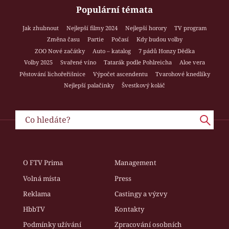
Populární témata
Jak zhubnout
Nejlepší filmy 2024
Nejlepší horory
TV program
Změna času
Partie
Počasí
Kdy budou volby
ZOO Nové začátky
Auto – katalog
7 pádů Honzy Dědka
Volby 2025
Svařené víno
Tatarák podle Pohlreicha
Aloe vera
Pěstování lichořeřišnice
Výpočet ascendentu
Tvarohové knedlíky
Nejlepší palačinky
Švestkový koláč
O FTV Prima
Management
Volná místa
Press
Reklama
Castingy a výzvy
HbbTV
Kontakty
Podmínky užívání
Zpracování osobních