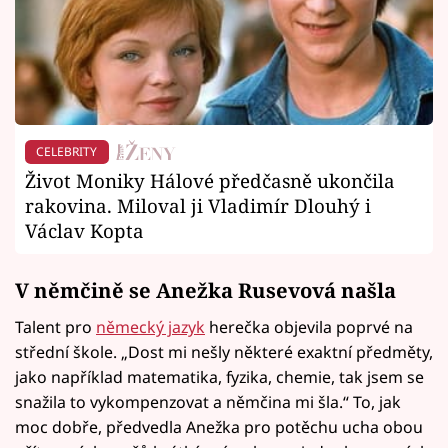
CELEBRITY
Život Moniky Hálové předčasně ukončila
rakovina. Miloval ji Vladimír Dlouhý i
Václav Kopta
V němčině se Anežka Rusevová našla
Talent pro
německý jazyk
herečka objevila poprvé na
střední škole. „Dost mi nešly některé exaktní předměty,
jako například matematika, fyzika, chemie, tak jsem se
snažila to vykompenzovat a němčina mi šla.“ To, jak
moc dobře, předvedla Anežka pro potěchu ucha obou