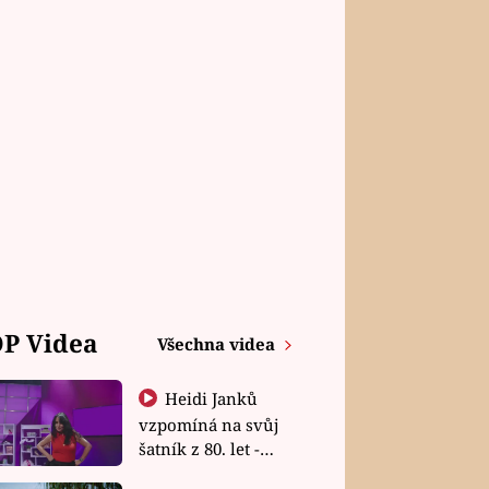
P Videa
Všechna videa
Heidi Janků
vzpomíná na svůj
šatník z 80. let -
Shopaholičky