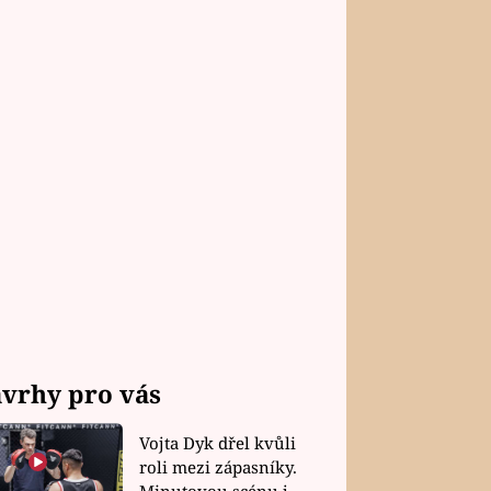
vrhy pro vás
Vojta Dyk dřel kvůli
roli mezi zápasníky.
Minutovou scénu jel