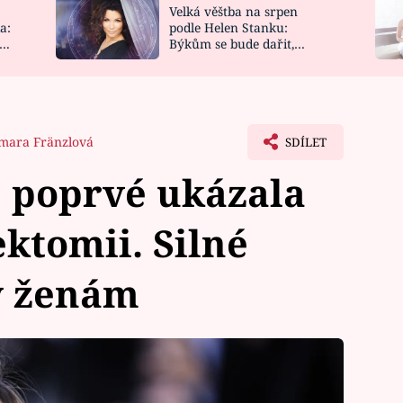
Velká věštba na srpen
NOVINKY
ZAHRADA
a:
podle Helen Stanku:
y
Býkům se bude dařit,
VIDEORECEPTY
DESIGN
Vodnáře čeká jízda
mara Fränzlová
SDÍLET
e poprvé ukázala
ektomii. Silné
y ženám