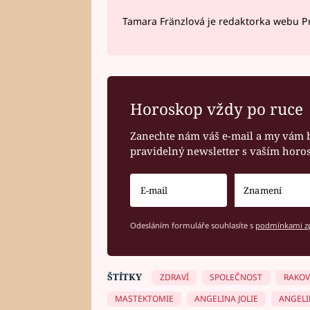
Tamara Fränzlová je redaktorka webu Pr
Horoskop vždy po ruce
Zanechte nám váš e-mail a my vám 
pravidelný newsletter s vaším hor
Odesláním formuláře souhlasíte s
podmínkami zp
ŠTÍTKY
ZDRAVÍ
SPOLEČNOST
RAKOV
MASTEKTOMIE
ANGELINA JOLIE
ANGELI