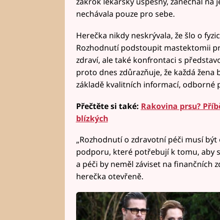
zákrok lékařsky úspěšný, zanechal na je
nechávala pouze pro sebe.
Herečka nikdy neskrývala, že šlo o fyz
Rozhodnutí podstoupit mastektomii pr
zdraví, ale také konfrontaci s představ
proto dnes zdůrazňuje, že každá žena 
základě kvalitních informací, odborné p
Přečtěte si také:
Rakovina prsu? Příbě
blízkých
„Rozhodnutí o zdravotní péči musí být
podporu, které potřebují k tomu, aby 
a péči by neměl záviset na finančních z
herečka otevřeně.