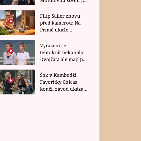
bez dubla
Filip Sajler znovu
před kamerou: Na
Primě ukáže
poctivou kuchyni i
rychlé recepty
Vyřazení se
tentokrát nekonalo.
Dvojčata ale mají po
uzavření třetí etapy
závodu nůž na krku
Šok v Kambodži.
Favoritky Chicas
končí, závod ukázal
svou nejtvrdší tvář