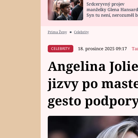
Srdceryvný projev
SNÁŘ
CELEBRITY
manželky Glena Hansard
Syn tu není, nerozuměl b
HOROSKOP NA
VAŘENÍ
tomu, vysvětlila
ROK 2023
Prima Ženy
■
Celebrity
18. prosince 2025 09:17
Ta
CELEBRITY
Angelina Joli
jizvy po mast
gesto podpor