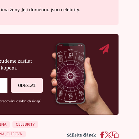
ima ženy. Její doménou jsou celebrity.
budeme zasílat
oskopem.
ODESLAT
racování osobních údajů
INA
CELEBRITY
NA JOLIEOVÁ
Sdílejte článek