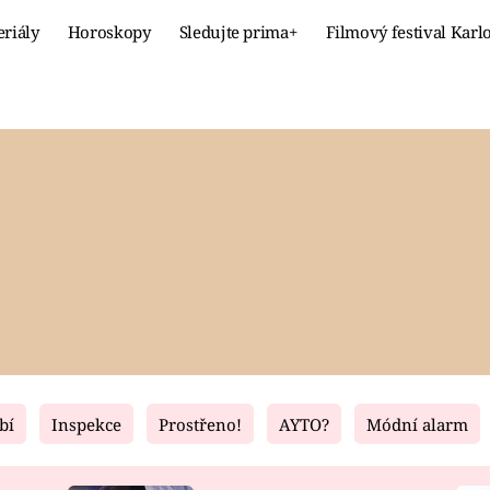
eriály
Horoskopy
Sledujte prima+
Filmový festival Karl
Celebrity
Recept
MÓDA A KRÁSA
HLAVNÍ JÍ
VZTAHY A SEX
SLADKÉ
PRIMA MAMINKA
ZDRAVÉ
bí
Inspekce
Prostřeno!
AYTO?
Módní alarm
Fresh
Living
RECEPTY
BYDLENÍ