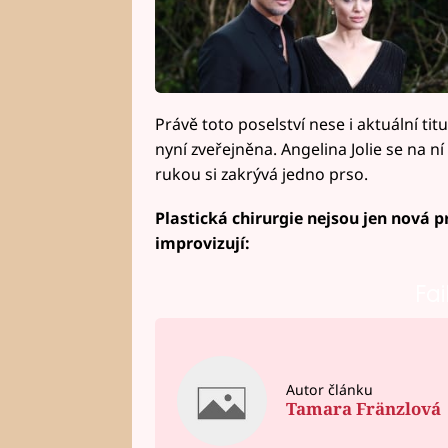
Právě toto poselství nese i aktuální ti
nyní zveřejněna. Angelina Jolie se na n
rukou si zakrývá jedno prso.
Plastická chirurgie nejsou jen nová pr
improvizují:
Fai
Autor článku
Tamara Fränzlová