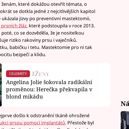
k ženám, které dokážou otevřít témata, o
tokrát se dotkla jedné z nejcitlivějších kapitol
ukázala jizvy po preventivní mastektomii,
prsních žláz
, které podstoupila v roce 2013.
poté, co se dozvěděla, že je nositelkou
je riziko rakoviny prsu i vaječníků.
tku, babičku i tetu. Mastektomie pro ni tak
ocitu bezpečí a klidu.
CELEBRITY
Angelina Jolie šokovala radikální
proměnou: Herečka překvapila v
blond mikádu
Ná
Nejprve došlo k odstranění tkáně ohrožené
ukci prsou pomocí implantátů
. Přestože byl