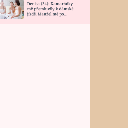
Denisa (34): Kamarádky
mě přemluvily k dámské
jízdě. Manžel mě po
návratu zaskočil