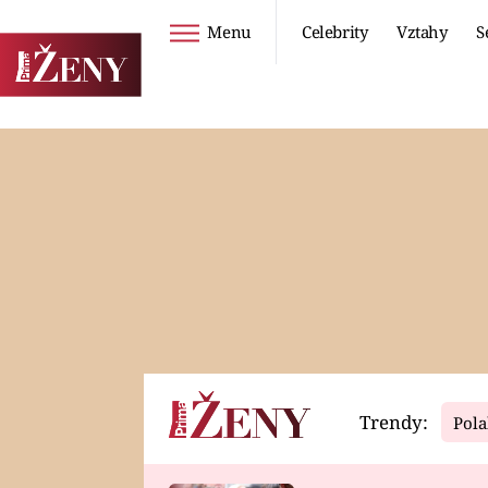
Menu
Celebrity
Vztahy
S
Seriály
Životní styl
ZOO
DIETY A HUBNUTÍ
PROSTŘENO!
CESTOVÁNÍ A
DOVOLENÁ
DUCH
ZDRAVÍ
Trendy:
Pola
Horoskopy
Video
ASTROČLÁNKY
SERIÁLY