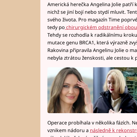
Americká herečka Angelina Jolie patří 
nichž se jiní bojí nebo stydí mluvit. Ten
svého života. Pro magazín Time poprvé 
tedy po
chirurgickém odstranění obou 
Tehdy se rozhodla k radikálnímu kroku 
mutace genu BRCA1, která výrazně zvyšu
Rakovina připravila Angelinu Jolie o ma
nebyla ztrátou ženskosti, ale cestou k p
Operace probíhala v několika fázích. 
vznikem nádoru a
následně k rekonstr