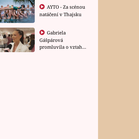
AYTO - Za scénou
natáčení v Thajsku
Gabriela
Gášpárová
promluvila o vztahu
a zakládání rodiny