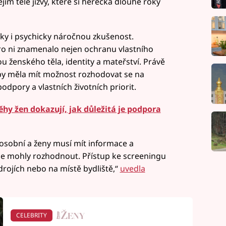
jím těle jizvy, které si herečka dlouhé roky
icky i psychicky náročnou zkušenost.
o ni znamenalo nejen ochranu vlastního
ou ženského těla, identity a mateřství. Právě
by měla mít možnost rozhodovat se na
odpory a vlastních životních priorit.
hy žen dokazují, jak důležitá je podpora
 osobní a ženy musí mít informace a
se mohly rozhodnout. Přístup ke screeningu
drojích nebo na místě bydliště,“
uvedla
CELEBRITY