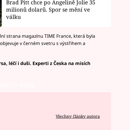
Brad Pitt chce po Angelině Jolie 35
milionů dolarů. Spor se mění ve
válku
tulní strana magazínu TIME France, která byla
í objevuje v černém svetru s výstřihem a
sa, léčí i duši. Experti z Česka na misích
led to fetch
Všechny články autora