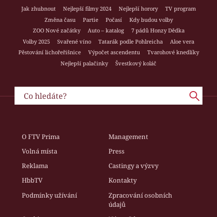
Jak zhubnout
Nejlepší filmy 2024
Nejlepší horory
TV program
Změna času
Partie
Počasí
Kdy budou volby
ZOO Nové začátky
Auto – katalog
7 pádů Honzy Dědka
Volby 2025
Svařené víno
Tatarák podle Pohlreicha
Aloe vera
Pěstování lichořeřišnice
Výpočet ascendentu
Tvarohové knedlíky
Nejlepší palačinky
Švestkový koláč
O FTV Prima
Management
Volná místa
Press
Reklama
Castingy a výzvy
HbbTV
Kontakty
Podmínky užívání
Zpracování osobních
údajů