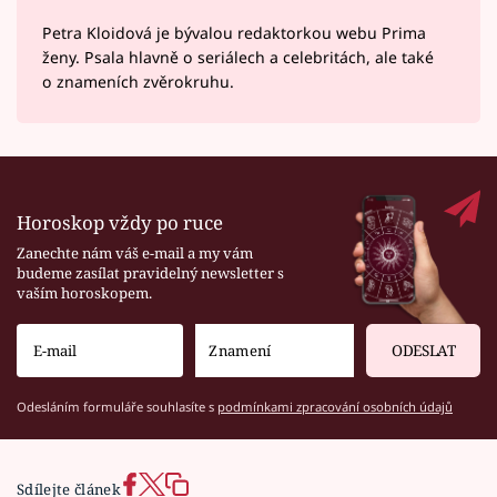
Petra Kloidová je bývalou redaktorkou webu Prima
ženy. Psala hlavně o seriálech a celebritách, ale také
o znameních zvěrokruhu.
Horoskop vždy po ruce
Zanechte nám váš e-mail a my vám
budeme zasílat pravidelný newsletter s
vaším horoskopem.
ODESLAT
Odesláním formuláře souhlasíte s
podmínkami zpracování osobních údajů
Sdílejte článek