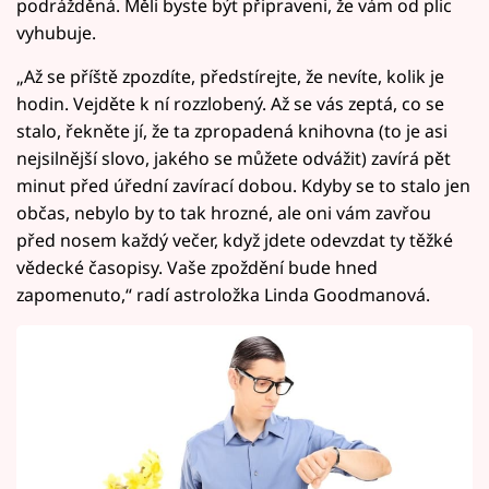
podrážděná. Měli byste být připraveni, že vám od plic
vyhubuje.
„Až se příště zpozdíte, předstírejte, že nevíte, kolik je
hodin. Vejděte k ní rozzlobený. Až se vás zeptá, co se
stalo, řekněte jí, že ta zpropadená knihovna (to je asi
nejsilnější slovo, jakého se můžete odvážit) zavírá pět
minut před úřední zavírací dobou. Kdyby se to stalo jen
občas, nebylo by to tak hrozné, ale oni vám zavřou
před nosem každý večer, když jdete odevzdat ty těžké
vědecké časopisy. Vaše zpoždění bude hned
zapomenuto,“ radí astroložka Linda Goodmanová.