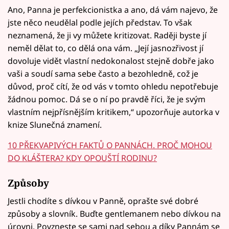
Ano, Panna je perfekcionistka a ano, dá vám najevo, že
jste něco neudělal podle jejích představ. To však
neznamená, že ji vy můžete kritizovat. Raději byste jí
neměl dělat to, co dělá ona vám. „Její jasnozřivost jí
dovoluje vidět vlastní nedokonalost stejně dobře jako
vaši a soudí sama sebe často a bezohledně, což je
důvod, proč cítí, že od vás v tomto ohledu nepotřebuje
žádnou pomoc. Dá se o ní po pravdě říci, že je svým
vlastním nejpřísnějším kritikem,“ upozorňuje autorka v
knize Slunečná znamení.
10 PŘEKVAPIVÝCH FAKTŮ O PANNÁCH. PROČ MOHOU
DO KLÁŠTERA? KDY OPOUŠTÍ RODINU?
Způsoby
Jestli chodíte s dívkou v Panně, oprašte své dobré
způsoby a slovník. Buďte gentlemanem nebo dívkou na
úrovni. Povzneste se sami nad sebou a díky Pannám se