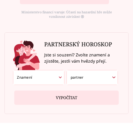
Ministerstvo financí varuje: Účastí na hazardní hře může
vzniknout závislost ⑱
PARTNERSKÝ HOROSKOP
Jste si souzení? Zvolte znamení a
zjistěte, jestli vám hvězdy přejí.
VYPOČÍTAT