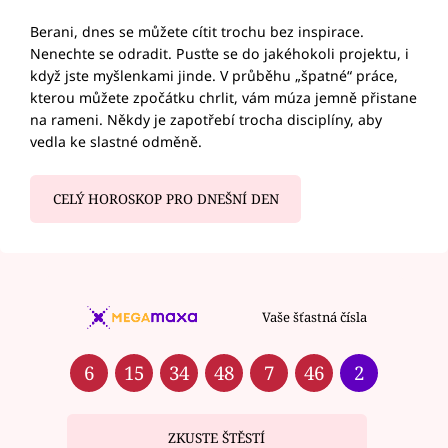
Berani, dnes se můžete cítit trochu bez inspirace.
Nenechte se odradit. Pusťte se do jakéhokoli projektu, i
když jste myšlenkami jinde. V průběhu „špatné“ práce,
kterou můžete zpočátku chrlit, vám múza jemně přistane
na rameni. Někdy je zapotřebí trocha disciplíny, aby
vedla ke slastné odměně.
CELÝ HOROSKOP PRO DNEŠNÍ DEN
Vaše šťastná čísla
6
15
34
48
7
46
2
ZKUSTE ŠTĚSTÍ