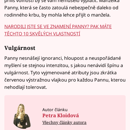
příliš volnosti by se vám nemuselo vyplatit. Manželka
Panny, která se často zatoulá nebezpečně daleko od
rodinného krbu, by mohla lehce přijít o manžela.
NARODILI JSTE SE VE ZNAMENÍ PANNY? PAK MÁTE
TĚCHTO 10 SKVĚLÝCH VLASTNOSTÍ
Vulgárnost
Panny nesnášejí ignoranci, hloupost a neuspořádané
myšlení se stejnou intenzitou, s jakou nenávidí špínu a
vulgárnost. Tyto vyjmenované atributy jsou zkrátka
červenou výstražnou vlajkou pro každou Pannu, kterou
nehodlají tolerovat.
Autor článku
Petra Kloidová
Všechny články autora