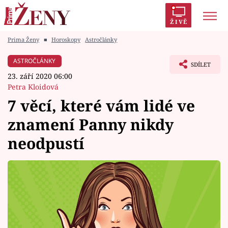
ŽIVĚ
Prima Ženy
■
Horoskopy
Astročlánky
Trendy:
Polabí
Inspekce
Prostřeno!
AYTO?
ASTROČLÁNKY
SDÍLET
Módní alarm
Zrádci
Proměny
23. září 2020 06:00
Petra Kloidová
7 věcí, které vám lidé ve
znamení Panny nikdy
Témata
neodpustí
Celebrity
Vztahy
Seriály