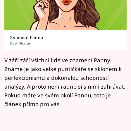
Horoskopy
Sledujte prima+
Filmový festival Karlovy Vary
Znamení Panna
Pořady
Zdroj: Pixabay
Mámy sobě
V září září všichni lidé ve znamení Panny.
Známe je jako velké puntičkáře se sklonem k
Přihlášení
perfekcionismu a dokonalou schopností
analýzy. A proto není radno si s nimi zahrávat.
Pokud máte ve svém okolí Pannu, toto je
Sledujte nás
článek přímo pro vás.