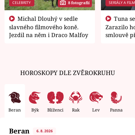
CELEBRITY
SERIÁLY A FIL
8 fotografií
Michal Dlouhý v sedle
Tuna se chtěl vrátit domů.
slavného filmového koně.
Zarazilo ho
Jezdil na něm i Draco Malfoy
smlouvě př
zemřít
HOROSKOPY DLE ZVĚROKRUHU
Beran
Býk
Blíženci
Rak
Lev
Panna
V
Beran
6. 8. 2026