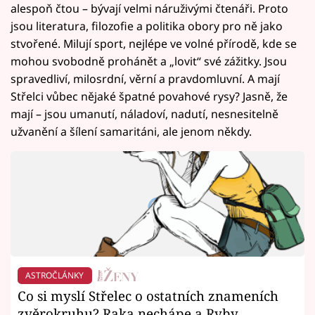
alespoň čtou – bývají velmi náruživými čtenáři. Proto
jsou literatura, filozofie a politika obory pro ně jako
stvořené. Milují sport, nejlépe ve volné přírodě, kde se
mohou svobodně prohánět a „lovit“ své zážitky. Jsou
spravedliví, milosrdní, věrní a pravdomluvní. A mají
Střelci vůbec nějaké špatné povahové rysy? Jasně, že
mají – jsou umanutí, náladoví, nadutí, nesnesitelně
užvanění a šílení samaritáni, ale jenom někdy.
ASTROČLÁNKY
Co si myslí Střelec o ostatních znameních
zvěrokruhu? Raka nechápe a Ryby