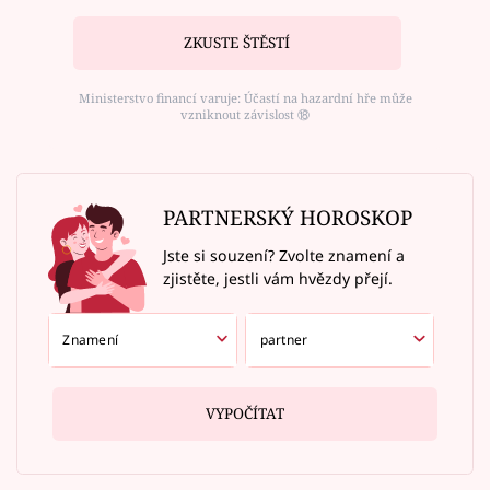
ZKUSTE ŠTĚSTÍ
Ministerstvo financí varuje: Účastí na hazardní hře může
vzniknout závislost ⑱
PARTNERSKÝ HOROSKOP
Jste si souzení? Zvolte znamení a
zjistěte, jestli vám hvězdy přejí.
VYPOČÍTAT