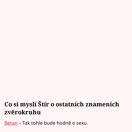
Co si myslí Štír o ostatních znameních
zvěrokruhu
Beran
– Tak tohle bude hodně o sexu.