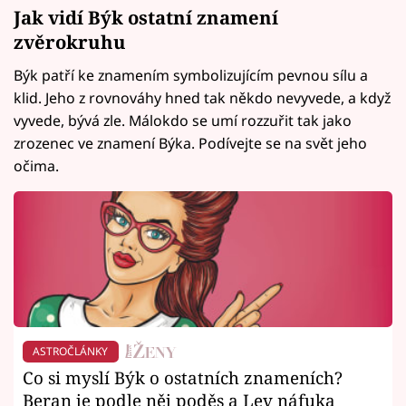
Jak vidí Býk ostatní znamení
zvěrokruhu
Býk patří ke znamením symbolizujícím pevnou sílu a
klid. Jeho z rovnováhy hned tak někdo nevyvede, a když
vyvede, bývá zle. Málokdo se umí rozzuřit tak jako
zrozenec ve znamení Býka. Podívejte se na svět jeho
očima.
ASTROČLÁNKY
Co si myslí Býk o ostatních znameních?
Beran je podle něj poděs a Lev náfuka