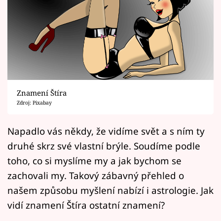
Horoskopy
Sledujte prima+
Filmový festival Karlovy Vary
Pořady
Znamení Štíra
Mámy sobě
Zdroj: Pixabay
Přihlášení
Napadlo vás někdy, že vidíme svět a s ním ty
druhé skrz své vlastní brýle. Soudíme podle
toho, co si myslíme my a jak bychom se
Sledujte nás
zachovali my. Takový zábavný přehled o
našem způsobu myšlení nabízí i astrologie. Jak
vidí znamení Štíra ostatní znamení?