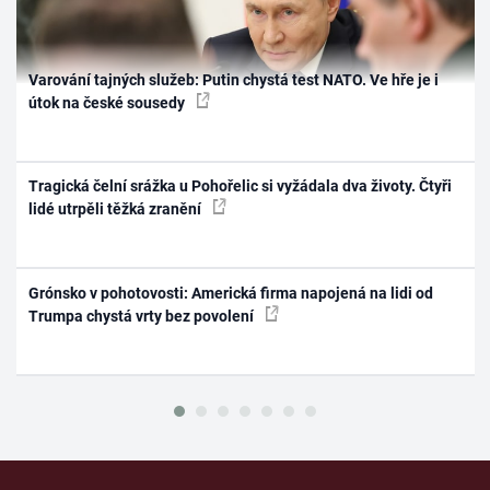
Varování tajných služeb: Putin chystá test NATO. Ve hře je i
útok na české sousedy
Tragická čelní srážka u Pohořelic si vyžádala dva životy. Čtyři
lidé utrpěli těžká zranění
Grónsko v pohotovosti: Americká firma napojená na lidi od
Trumpa chystá vrty bez povolení