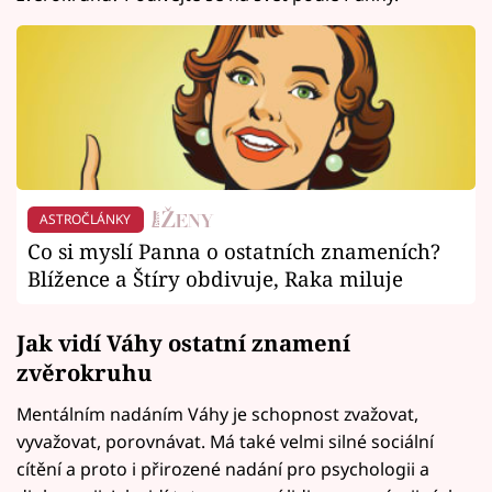
ASTROČLÁNKY
Co si myslí Panna o ostatních znameních?
Blížence a Štíry obdivuje, Raka miluje
Jak vidí Váhy ostatní znamení
zvěrokruhu
Mentálním nadáním Váhy je schopnost zvažovat,
vyvažovat, porovnávat. Má také velmi silné sociální
cítění a proto i přirozené nadání pro psychologii a