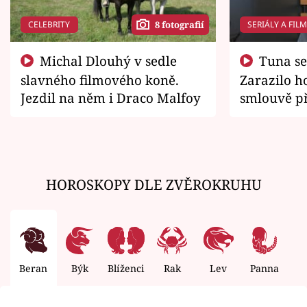
CELEBRITY
SERIÁLY A FIL
8 fotografií
Michal Dlouhý v sedle
Tuna se chtěl vrátit domů.
slavného filmového koně.
Zarazilo ho
Jezdil na něm i Draco Malfoy
smlouvě př
zemřít
HOROSKOPY DLE ZVĚROKRUHU
Beran
Býk
Blíženci
Rak
Lev
Panna
V