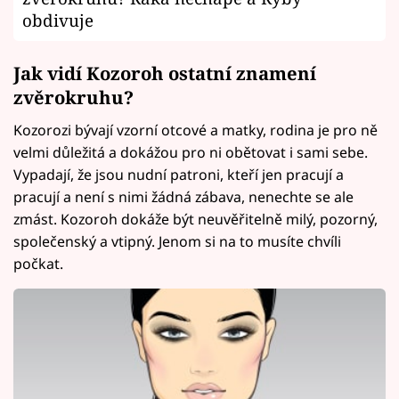
obdivuje
Jak vidí Kozoroh ostatní znamení
zvěrokruhu?
Kozorozi bývají vzorní otcové a matky, rodina je pro ně
velmi důležitá a dokážou pro ni obětovat i sami sebe.
Vypadají, že jsou nudní patroni, kteří jen pracují a
pracují a není s nimi žádná zábava, nenechte se ale
zmást. Kozoroh dokáže být neuvěřitelně milý, pozorný,
společenský a vtipný. Jenom si na to musíte chvíli
počkat.