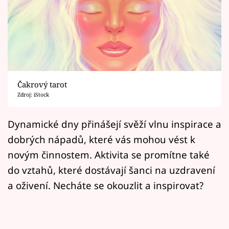
Horoskopy
Sledujte prima+
Filmový festival Karlovy Vary
Pořady
Čakrový tarot
Zdroj: iStock
Mámy sobě
Dynamické dny přinášejí svěží vlnu inspirace a
Přihlášení
dobrých nápadů, které vás mohou vést k
novým činnostem. Aktivita se promítne také
do vztahů, které dostávají šanci na uzdravení
Sledujte nás
a oživení. Necháte se okouzlit a inspirovat?