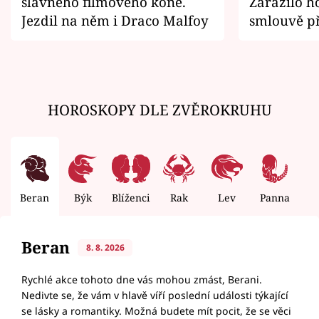
slavného filmového koně.
Zarazilo ho
Jezdil na něm i Draco Malfoy
smlouvě př
zemřít
HOROSKOPY DLE ZVĚROKRUHU
Beran
Býk
Blíženci
Rak
Lev
Panna
V
Beran
8. 8. 2026
Rychlé akce tohoto dne vás mohou zmást, Berani.
Nedivte se, že vám v hlavě víří poslední události týkající
se lásky a romantiky. Možná budete mít pocit, že se věci