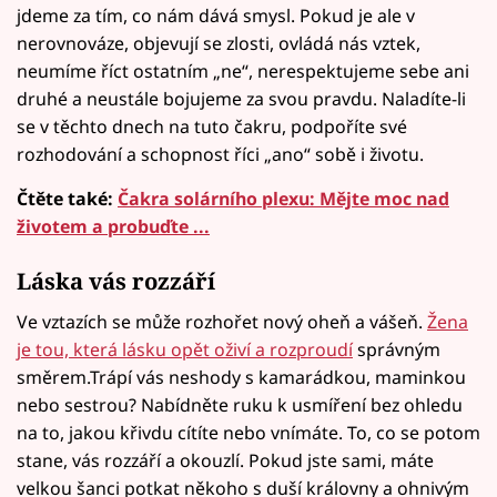
jdeme za tím, co nám dává smysl. Pokud je ale v
nerovnováze, objevují se zlosti, ovládá nás vztek,
neumíme říct ostatním „ne“, nerespektujeme sebe ani
druhé a neustále bojujeme za svou pravdu. Naladíte-li
se v těchto dnech na tuto čakru, podpoříte své
rozhodování a schopnost říci „ano“ sobě i životu.
Čtěte také:
Čakra solárního plexu: Mějte moc nad
životem a probuďte ...
Láska vás rozzáří
Ve vztazích se může rozhořet nový oheň a vášeň.
Žena
je tou, která lásku opět oživí a rozproudí
správným
směrem.Trápí vás neshody s kamarádkou, maminkou
nebo sestrou? Nabídněte ruku k usmíření bez ohledu
na to, jakou křivdu cítíte nebo vnímáte. To, co se potom
stane, vás rozzáří a okouzlí. Pokud jste sami, máte
velkou šanci potkat někoho s duší královny a ohnivým