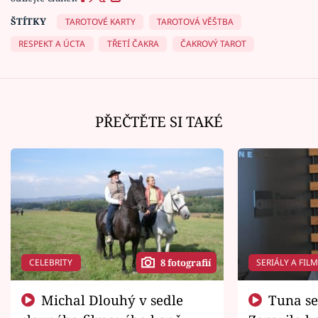
ŠTÍTKY
TAROTOVÉ KARTY
TAROTOVÁ VĚŠTBA
RESPEKT A ÚCTA
TŘETÍ ČAKRA
ČAKROVÝ TAROT
PŘEČTĚTE SI TAKÉ
CELEBRITY
SERIÁLY A FIL
8 fotografií
Michal Dlouhý v sedle
Tuna se chtěl vrátit domů.