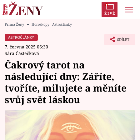
ŽIVĚ
Prima Ženy
■
Horoskopy
Astročlánky
Trendy:
Polabí
Inspekce
Prostřeno!
AYTO?
ASTROČLÁNKY
SDÍLET
Módní alarm
Zrádci
Proměny
7. června 2025 06:30
Sára Částečková
Čakrový tarot na
následující dny: Záříte,
Témata
tvoříte, milujete a měníte
Celebrity
svůj svět láskou
Vztahy
Seriály