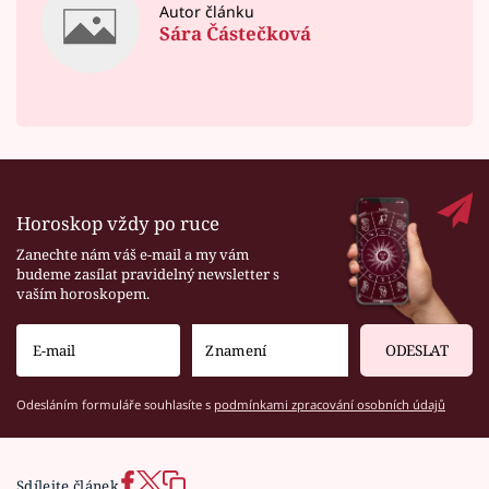
Autor článku
Sára Částečková
Horoskop vždy po ruce
Zanechte nám váš e-mail a my vám
budeme zasílat pravidelný newsletter s
vaším horoskopem.
ODESLAT
Odesláním formuláře souhlasíte s
podmínkami zpracování osobních údajů
Sdílejte článek