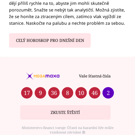
dějí příliš rychle na to, abyste jim mohli skutečně
porozumět. Snažte se nebýt tak analytičtí. Možná zjistíte,
že se honíte za ztraceným cílem, zatímco vlak vyjíždí ze
stanice. Naskočte na palubu a nechte problém za sebou.
CELÝ HOROSKOP PRO DNEŠNÍ DEN
Vaše šťastná čísla
17
9
36
8
10
46
2
ZKUSTE ŠTĚSTÍ
Ministerstvo financí varuje: Účastí na hazardní hře může
vzniknout závislost ⑱