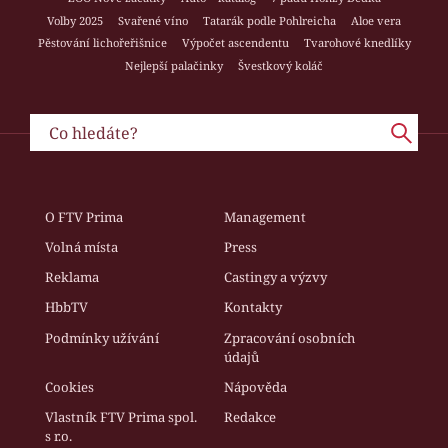
Volby 2025
Svařené víno
Tatarák podle Pohlreicha
Aloe vera
Pěstování lichořeřišnice
Výpočet ascendentu
Tvarohové knedlíky
Nejlepší palačinky
Švestkový koláč
O FTV Prima
Management
Volná místa
Press
Reklama
Castingy a výzvy
HbbTV
Kontakty
Podmínky užívání
Zpracování osobních
údajů
Cookies
Nápověda
Vlastník FTV Prima spol.
Redakce
s r.o.