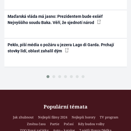
Maďarská vláda má jasno: Prezidentem bude exšéf
Nejvyššího soudu Baka. Věří, že sjednotí národ
Peklo, píší média o požáru u jezera Lago di Garda. Prchají
stovky lidí, oblast zahalil dým
Populární témata
Jak zhubnout
Nejlepší filmy 2024
Nejlepší horory
TV program
Změna času
Partie
Počasí
Kdy budou volby
ZOO Nové začátky
Auto – katalog
7 pádů Honzy Dědka