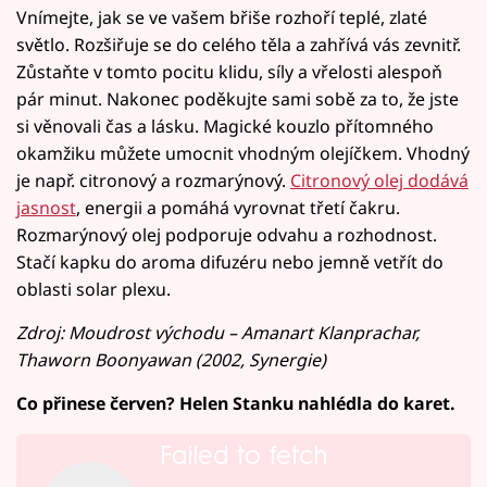
Vnímejte, jak se ve vašem břiše rozhoří teplé, zlaté
světlo. Rozšiřuje se do celého těla a zahřívá vás zevnitř.
Zůstaňte v tomto pocitu klidu, síly a vřelosti alespoň
pár minut. Nakonec poděkujte sami sobě za to, že jste
si věnovali čas a lásku. Magické kouzlo přítomného
okamžiku můžete umocnit vhodným olejíčkem. Vhodný
je např. citronový a rozmarýnový.
Citronový olej dodává
jasnost
, energii a pomáhá vyrovnat třetí čakru.
Rozmarýnový olej podporuje odvahu a rozhodnost.
Stačí kapku do aroma difuzéru nebo jemně vetřít do
oblasti solar plexu.
Zdroj: Moudrost východu – Amanart Klanprachar,
Thaworn Boonyawan (2002, Synergie)
Co přinese červen? Helen Stanku nahlédla do karet.
Failed to fetch