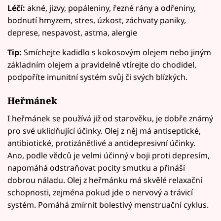
Léčí:
akné, jizvy, popáleniny, řezné rány a odřeniny,
bodnutí hmyzem, stres, úzkost, záchvaty paniky,
deprese, nespavost, astma, alergie
Tip:
Smíchejte kadidlo s kokosovým olejem nebo jiným
základním olejem a pravidelně vtírejte do chodidel,
podpoříte imunitní systém svůj či svých blízkých.
Heřmánek
I heřmánek se používá již od starověku, je dobře známý
pro své uklidňující účinky. Olej z něj má antiseptické,
antibiotické, protizánětlivé a antidepresivní účinky.
Ano, podle vědců je velmi účinný v boji proti depresím,
napomáhá odstraňovat pocity smutku a přináší
dobrou náladu. Olej z heřmánku má skvělé relaxační
schopnosti, zejména pokud jde o nervový a trávicí
systém. Pomáhá zmírnit bolestivý menstruační cyklus.