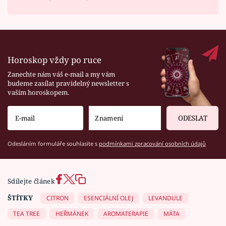
Horoskop vždy po ruce
Zanechte nám váš e-mail a my vám
budeme zasílat pravidelný newsletter s
vaším horoskopem.
ODESLAT
Odesláním formuláře souhlasíte s
podmínkami zpracování osobních údajů
Sdílejte článek
ŠTÍTKY
CITRON
ESENCIÁLNÍ OLEJ
LEVANDULE
TEA TREE
HEŘMÁNEK
AROMATERAPIE
MÁTA