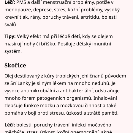
Léčí:
PMS a další menstruační problémy, potíže v
menopauze, deprese, stres, kožní problémy, vysoký
krevní tlak, rány, poruchy trávení, artritidu, bolesti
svalů
Tipy:
Velký efekt má při léčbě dětí, kdy se olejem
masírují nohy či bříško. Posiluje dětský imunitní
systém.
Skořice
Olej destilovaný z kůry tropických jehličnanů původem
ze Srí Lanky je silným lékem na mnoho neduhů. Je
vysoce antimikrobiální a antibakteriální, odstraňuje
mnoho forem patogenních organismů. Inhalování
zlepšuje funkce mozku a mozkovou činnost a také
pomáhá v boji proti stresu, úzkosti a ztrátě paměti.
Léčí:
bolesti, poruchy trávení, infekci močového
měchýře, stres, úzkost, kožní onemocnění, akné,