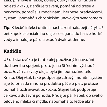
Léčí:
plísňové infekce, bolest, otoky nosních dutin a
bolesti v krku, zlepšuje trávení, pomáhá od tresu a
nervozity, poradí si s modřinami, herpesy, bradavicemi,
cystami, pomáhá s chronickým únavovým syndromem
Tip:
K léčbě infekcí dutin a nachlazení nakapejte čtyři až
pět kapek esenciálního oleje z oregana do hrnce horké
vody a inhalujte páru alespoň dvakrát denně.
Kadidlo
Už od starověku je tento olej používaný k navázání
duchovního spojení, proto je na Středním východě
považován za svatý olej a bylo jím pomazáno tělo
Krista. Olej však také podporuje zdravý imunitní systém
a je to přísada mnoha produktů péče o pleť, protože
pomáhá uzdravovat pokožku. Stejně tak podporuje
celkovou duševní pohodu. Přidejte pár kapek do svého
tělového mléka či mýdla, napomáhá to léčbě akné.