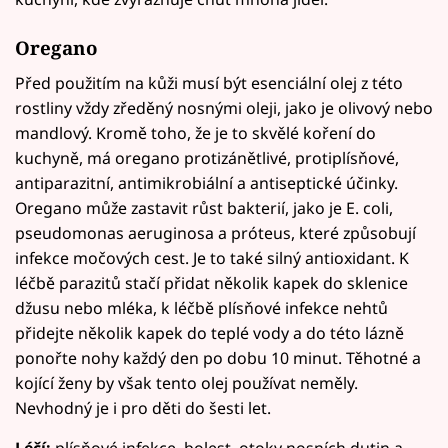
Oregano
Před použitím na kůži musí být esenciální olej z této
rostliny vždy zředěný nosnými oleji, jako je olivový nebo
mandlový. Kromě toho, že je to skvělé koření do
kuchyně, má oregano protizánětlivé, protiplísňové,
antiparazitní, antimikrobiální a antiseptické účinky.
Oregano může zastavit růst bakterií, jako je E. coli,
pseudomonas aeruginosa a próteus, které způsobují
infekce močových cest. Je to také silný antioxidant. K
léčbě parazitů stačí přidat několik kapek do sklenice
džusu nebo mléka, k léčbě plísňové infekce nehtů
přidejte několik kapek do teplé vody a do této lázně
ponořte nohy každý den po dobu 10 minut. Těhotné a
kojící ženy by však tento olej používat neměly.
Nevhodný je i pro děti do šesti let.