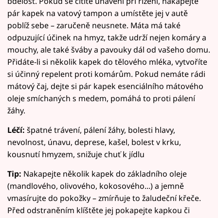
bdělost. Pokud se cítíte unaveni při řízení, nakapejte
pár kapek na vatový tampon a umístěte jej v autě
poblíž sebe – zaručeně neusnete. Máta má také
odpuzující účinek na hmyz, takže udrží nejen komáry a
mouchy, ale také šváby a pavouky dál od vašeho domu.
Přidáte-li si několik kapek do tělového mléka, vytvoříte
si účinný repelent proti komárům. Pokud nemáte rádi
mátový čaj, dejte si pár kapek esenciálního mátového
oleje smíchaných s medem, pomáhá to proti pálení
žáhy.
Léčí:
špatné trávení, pálení žáhy, bolesti hlavy,
nevolnost, únavu, deprese, kašel, bolest v krku,
kousnutí hmyzem, snižuje chuť k jídlu
Tip:
Nakapejte několik kapek do základního oleje
(mandlového, olivového, kokosového...) a jemně
vmasírujte do pokožky – zmírňuje to žaludeční křeče.
Před odstraněním klíštěte jej pokapejte kapkou či