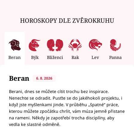
HOROSKOPY DLE ZVĚROKRUHU
Beran
Býk
Blíženci
Rak
Lev
Panna
V
Beran
6. 8. 2026
Berani, dnes se můžete cítit trochu bez inspirace.
Nenechte se odradit. Pusťte se do jakéhokoli projektu, i
když jste myšlenkami jinde. V průběhu „špatné“ práce,
kterou můžete zpočátku chrlit, vám múza jemně přistane
na rameni. Někdy je zapotřebí trocha disciplíny, aby
vedla ke slastné odměně.