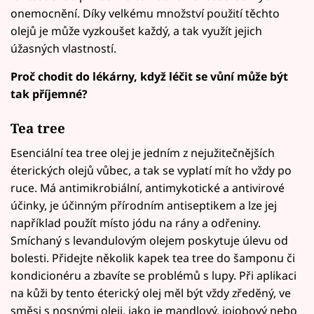
onemocnění. Díky velkému množství použití těchto
olejů je může vyzkoušet každý, a tak využít jejich
úžasných vlastností.
Proč chodit do lékárny, když léčit se vůní může být
tak příjemné?
Tea tree
Esenciální tea tree olej je jedním z nejužitečnějších
éterických olejů vůbec, a tak se vyplatí mít ho vždy po
ruce. Má antimikrobiální, antimykotické a antivirové
účinky, je účinným přírodním antiseptikem a lze jej
například použít místo jódu na rány a odřeniny.
Smíchaný s levandulovým olejem poskytuje úlevu od
bolesti. Přidejte několik kapek tea tree do šamponu či
kondicionéru a zbavíte se problémů s lupy. Při aplikaci
na kůži by tento éterický olej měl být vždy zředěný, ve
směsi s nosnými oleji, jako je mandlový, jojobový nebo