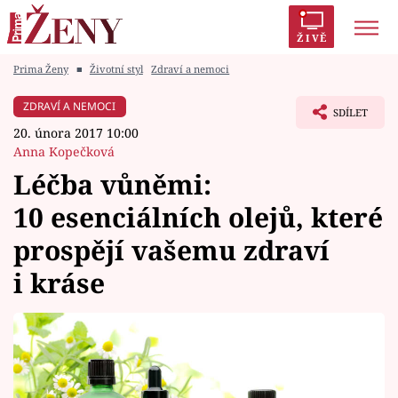
ŽIVĚ
Prima Ženy
■
Životní styl
Zdraví a nemoci
Trendy:
Polabí
Inspekce
Prostřeno!
AYTO?
ZDRAVÍ A NEMOCI
SDÍLET
Módní alarm
Zrádci
Proměny
20. února 2017 10:00
Anna Kopečková
Léčba vůněmi:
10 esenciálních olejů, které
Témata
prospějí vašemu zdraví
Celebrity
i kráse
Vztahy
Seriály