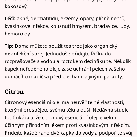
kokosový.
Léčí:
akné, dermatitidu, ekzémy, opary, plísně nehtů,
kvasinkové infekce, kousnutí hmyzem, bradavice, lupy,
hemoroidy
Tip:
Doma můžete použít tea tree jako organický
dezinfekční sprej. Jednoduše přidejte lžičku do
rozprašovače s vodou a roztokem dezinfikujte. Několik
kapek neředěného oleje zase uchrání pelech vašeho
domácího mazlíčka před blechami a jinými parazity.
Citron
Citronový esenciální olej má neuvěřitelné vlastnosti,
kterými prospějete svému tělu a duši. Nedávná studie
totiž ukázala, že citronový esenciální olej je velmi
účinným přírodním lékem proti kvasinkovým infekcím.
Přidejte každé ráno dvě kapky do vody a podpoříte svůj