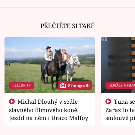
PŘEČTĚTE SI TAKÉ
CELEBRITY
SERIÁLY A FIL
8 fotografií
Michal Dlouhý v sedle
Tuna se chtěl vrátit domů.
slavného filmového koně.
Zarazilo ho
Jezdil na něm i Draco Malfoy
smlouvě př
zemřít