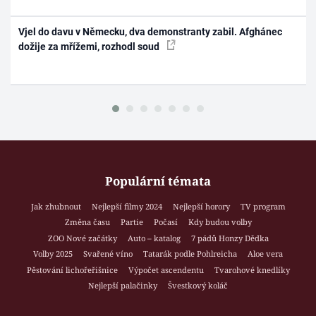
Vjel do davu v Německu, dva demonstranty zabil. Afghánec
dožije za mřížemi, rozhodl soud
Populární témata
Jak zhubnout
Nejlepší filmy 2024
Nejlepší horory
TV program
Změna času
Partie
Počasí
Kdy budou volby
ZOO Nové začátky
Auto – katalog
7 pádů Honzy Dědka
Volby 2025
Svařené víno
Tatarák podle Pohlreicha
Aloe vera
Pěstování lichořeřišnice
Výpočet ascendentu
Tvarohové knedlíky
Nejlepší palačinky
Švestkový koláč