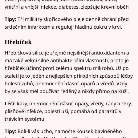
vnitřní a vnější infekce, diabetes, zlepšuje krevní oběh
Tipy:
Tři mililitry skořicového oleje denně chrání před
srdečním infarktem a regulují hladinu cukru v krvi.
Hřebíček
Hřebíčková silice je zřejmě nejsilnější antioxidantem a
má také velmi silné antibakteriální vlastnosti, proto je
hřebíček účinný proti celému spektru mikrobů. Už po
staletí je to jeden z nejlepších přírodních způsobů léčby
bolesti zubů, onemocnění dásní, oparů a vředů. Vždy
by se však měl používat ředěný a nikdy přímo na kůži.
Léčí:
kazy, onemocnění dásní, opary, vředy, rány a řezy,
plísňové infekce, bolesti uší, pomáhá od parazitů v
trávicím systému
Tipy:
Bolí-li vás ucho, namočte kousek bavlněného