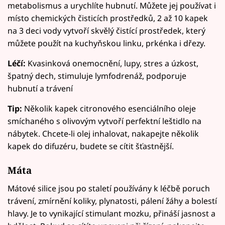
metabolismus a urychlíte hubnutí. Můžete jej používat i
místo chemických čisticích prostředků, 2 až 10 kapek
na 3 deci vody vytvoří skvělý čistící prostředek, který
můžete použít na kuchyňskou linku, prkénka i dřezy.
Léčí:
Kvasinková onemocnění, lupy, stres a úzkost,
špatný dech, stimuluje lymfodrenáž, podporuje
hubnutí a trávení
Tip:
Několik kapek citronového esenciálního oleje
smíchaného s olivovým vytvoří perfektní leštidlo na
nábytek. Chcete-li olej inhalovat, nakapejte několik
kapek do difuzéru, budete se cítit šťastnější.
Máta
Mátové silice jsou po staletí používány k léčbě poruch
trávení, zmírnění koliky, plynatosti, pálení žáhy a bolestí
hlavy. Je to vynikající stimulant mozku, přináší jasnost a