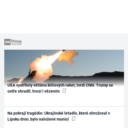
USA vystřílely většinu klíčových raket, tvrdí CNN. Trump se
ostře ohradil, hrozí i vězením
Na pokraji tragédie: Ukrajinské letadlo, které ohrožoval v
Lipsku dron, bylo naložené municí