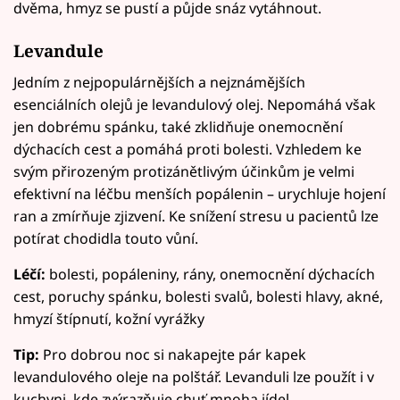
dvěma, hmyz se pustí a půjde snáz vytáhnout.
Levandule
Jedním z nejpopulárnějších a nejznámějších
esenciálních olejů je levandulový olej. Nepomáhá však
jen dobrému spánku, také zklidňuje onemocnění
dýchacích cest a pomáhá proti bolesti. Vzhledem ke
svým přirozeným protizánětlivým účinkům je velmi
efektivní na léčbu menších popálenin – urychluje hojení
ran a zmírňuje zjizvení. Ke snížení stresu u pacientů lze
potírat chodidla touto vůní.
Léčí:
bolesti, popáleniny, rány, onemocnění dýchacích
cest, poruchy spánku, bolesti svalů, bolesti hlavy, akné,
hmyzí štípnutí, kožní vyrážky
Tip:
Pro dobrou noc si nakapejte pár kapek
levandulového oleje na polštář. Levanduli lze použít i v
kuchyni, kde zvýrazňuje chuť mnoha jídel.