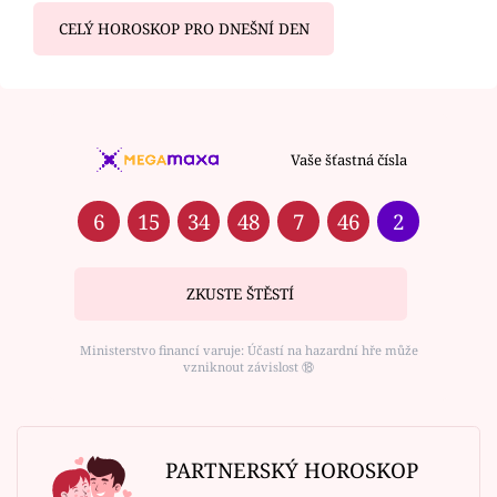
CELÝ HOROSKOP PRO DNEŠNÍ DEN
Vaše šťastná čísla
6
15
34
48
7
46
2
ZKUSTE ŠTĚSTÍ
Ministerstvo financí varuje: Účastí na hazardní hře může
vzniknout závislost ⑱
PARTNERSKÝ HOROSKOP