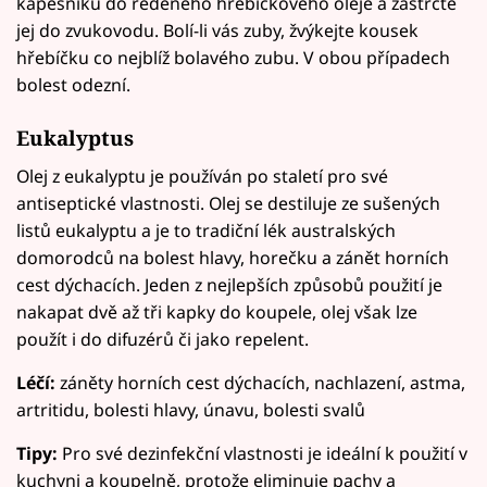
kapesníku do ředěného hřebíčkového oleje a zastrčte
jej do zvukovodu. Bolí-li vás zuby, žvýkejte kousek
hřebíčku co nejblíž bolavého zubu. V obou případech
bolest odezní.
Eukalyptus
Olej z eukalyptu je používán po staletí pro své
antiseptické vlastnosti. Olej se destiluje ze sušených
listů eukalyptu a je to tradiční lék australských
domorodců na bolest hlavy, horečku a zánět horních
cest dýchacích. Jeden z nejlepších způsobů použití je
nakapat dvě až tři kapky do koupele, olej však lze
použít i do difuzérů či jako repelent.
Léčí:
záněty horních cest dýchacích, nachlazení, astma,
artritidu, bolesti hlavy, únavu, bolesti svalů
Tipy:
Pro své dezinfekční vlastnosti je ideální k použití v
kuchyni a koupelně, protože eliminuje pachy a