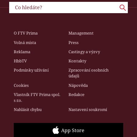
O FTV Prima
Management
Volná místa
Press
Reklama
Castingy a výzvy
HbbTV
Kontakty
Podmínky užívání
Zpracování osobních
údajů
Cookies
Nápověda
Vlastník FTV Prima spol.
Redakce
s r.o.
Nahlásit chybu
Nastavení soukromí
App Store