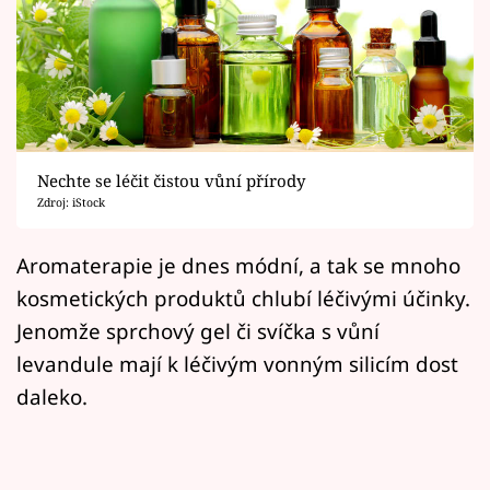
Horoskopy
Sledujte prima+
Filmový festival Karlovy Vary
Pořady
Nechte se léčit čistou vůní přírody
Zdroj: iStock
Mámy sobě
Aromaterapie je dnes módní, a tak se mnoho
Přihlášení
kosmetických produktů chlubí léčivými účinky.
Jenomže sprchový gel či svíčka s vůní
levandule mají k léčivým vonným silicím dost
Sledujte nás
daleko.