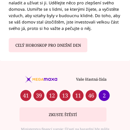
naladit a užívat si ji. Udělejte něco pro zlepšení svého
domova. Usmiřte se s lidmi, se kterými žijete, a vyčistěte
vzduch, aby vztahy byly v budoucnu klidné. Do toho, aby
se váš domov stal útočištěm, jste investovali velkou část
svého já, proto si ho važte a pečujte o něj.
CELÝ HOROSKOP PRO DNEŠNÍ DEN
Vaše šťastná čísla
41
39
12
13
11
46
2
ZKUSTE ŠTĚSTÍ
Ministerstvo financí varuje: Účastí na hazardní hře může