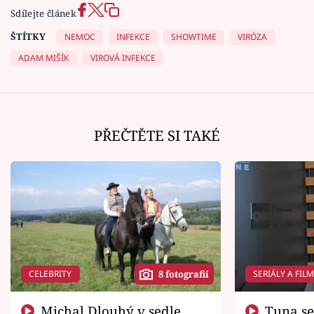
Sdílejte článek
ŠTÍTKY
NEMOC
INFEKCE
SHOWTIME
VIRÓZA
ADAM MIŠÍK
VIROVÁ INFEKCE
PŘEČTĚTE SI TAKÉ
CELEBRITY
SERIÁLY A FIL
8 fotografií
Michal Dlouhý v sedle
Tuna se chtěl vrátit domů.