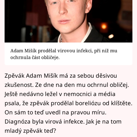
Horoskopy
Sledujte prima+
Filmový festival Karlovy Vary
Pořady
Adam Mišík prodělal virovou infekci, při níž mu
ochrnula část obličeje.
Mámy sobě
Zpěvák Adam Mišík má za sebou děsivou
Přihlášení
zkušenost. Ze dne na den mu ochrnul obličej.
Ještě nedávno ležel v nemocnici a média
psala, že zpěvák prodělal boreliózu od klíštěte.
Sledujte nás
On sám to teď uvedl na pravou míru.
Diagnóza byla virová infekce. Jak je na tom
mladý zpěvák teď?