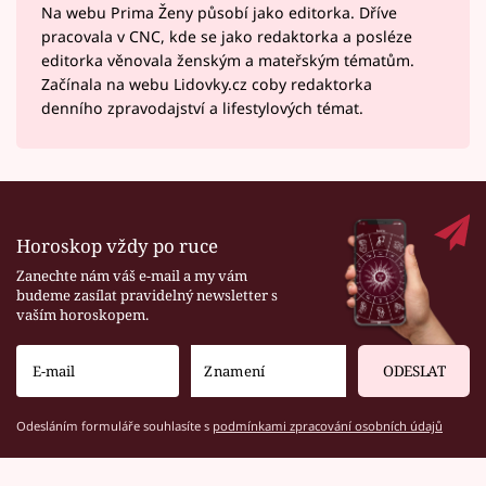
Na webu Prima Ženy působí jako editorka. Dříve
pracovala v CNC, kde se jako redaktorka a posléze
editorka věnovala ženským a mateřským tématům.
Začínala na webu Lidovky.cz coby redaktorka
denního zpravodajství a lifestylových témat.
Horoskop vždy po ruce
Zanechte nám váš e-mail a my vám
budeme zasílat pravidelný newsletter s
vaším horoskopem.
ODESLAT
Odesláním formuláře souhlasíte s
podmínkami zpracování osobních údajů