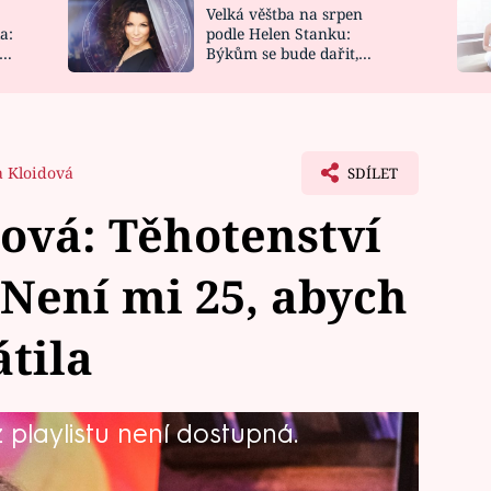
Velká věštba na srpen
NOVINKY
ZAHRADA
a:
podle Helen Stanku:
y
Býkům se bude dařit,
VIDEORECEPTY
DESIGN
Vodnáře čeká jízda
a Kloidová
SDÍLET
ová: Těhotenství
 Není mi 25, abych
átila
playlistu není dostupná.
e oznámila, že je těhotná a také se
a z nejpracovitějších světových