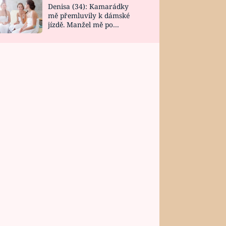
Denisa (34): Kamarádky
mě přemluvily k dámské
jízdě. Manžel mě po
návratu zaskočil