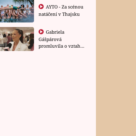
AYTO - Za scénou
natáčení v Thajsku
Gabriela
Gášpárová
promluvila o vztahu
a zakládání rodiny