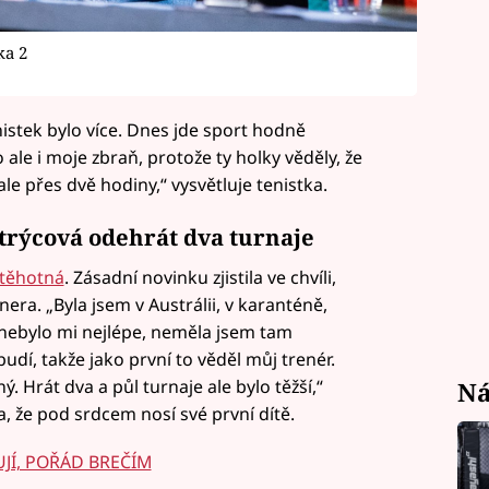
ka 2
nistek bylo více. Dnes jde sport hodně
 ale i moje zbraň, protože ty holky věděly, že
e přes dvě hodiny,“ vysvětluje tenistka.
trýcová odehrát dva turnaje
 těhotná
. Zásadní novinku zjistila ve chvíli,
era. „Byla jsem v Austrálii, v karanténě,
, nebylo mi nejlépe, neměla jsem tam
udí, takže jako první to věděl můj trenér.
ý. Hrát dva a půl turnaje ale bylo těžší,“
Ná
 že pod srdcem nosí své první dítě.
JÍ, POŘÁD BREČÍM