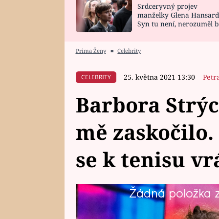
Srdceryvný projev
SNÁŘ
CELEBRITY
manželky Glena Hansard
Syn tu není, nerozuměl b
HOROSKOP NA
VAŘENÍ
tomu, vysvětlila
ROK 2023
Prima Ženy
■
Celebrity
25. května 2021 13:30
Petr
CELEBRITY
Barbora Strýc
mě zaskočilo.
se k tenisu vr
Žádná položka z 
Tenistka Barbora Strýcová na jař
rozhodla pro konec kariéry. Jedn