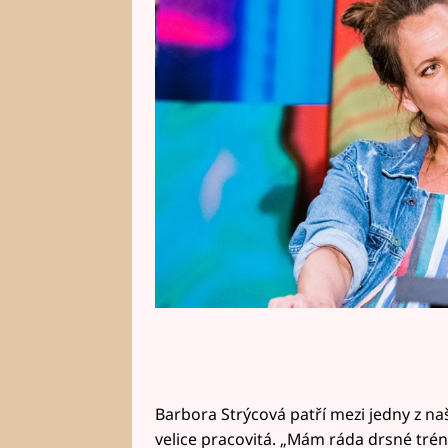
hráček se ale s tenisem loučí t
přivítali s nadšením.
Barbora Strýcová patří mezi jedny z naši
velice pracovitá. „Mám ráda drsné tré