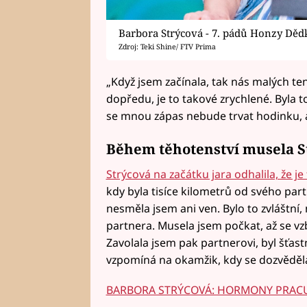
Barbora Strýcová - 7. pádů Honzy Děd
Zdroj: Teki Shine/ FTV Prima
„Když jsem začínala, tak nás malých te
dopředu, je to takové zrychlené. Byla to
se mnou zápas nebude trvat hodinku, al
Během těhotenství musela S
Strýcová na začátku jara odhalila, že je
kdy byla tisíce kilometrů od svého partn
nesměla jsem ani ven. Bylo to zvláštní
partnera. Musela jsem počkat, až se vzb
Zavolala jsem pak partnerovi, byl šťastn
vzpomíná na okamžik, kdy se dozvěděla,
BARBORA STRÝCOVÁ: HORMONY PRACU