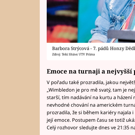
Barbora Strýcová - 7. pádů Honzy Děd
Zdroj: Teki Shine/ FTV Prima
Emoce na turnaji a nejvyšší 
V pořadu také prozradila, jakou největší
„Wimbledon je pro mě svatý, tam je nej
starší, tím nadávání na kurtu a házení
nevhodné chování na americkém turnaji
prozradila, že si během kariéry najala 
její emoce. Postupem času se totiž ukáz
Celý rozhovor sledujte dnes ve 21:35 