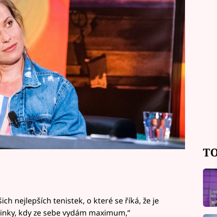
ěžko, miminko však s partnerem
TO
ch nejlepších tenistek, o které se říká, že je
ninky, kdy ze sebe vydám maximum,“