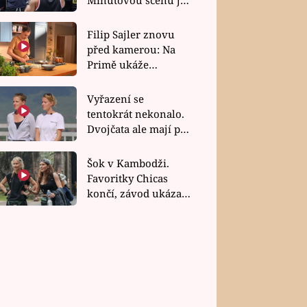
bez dubla
Filip Sajler znovu
před kamerou: Na
Primě ukáže
poctivou kuchyni i
rychlé recepty
Vyřazení se
tentokrát nekonalo.
Dvojčata ale mají po
uzavření třetí etapy
závodu nůž na krku
Šok v Kambodži.
Favoritky Chicas
končí, závod ukázal
svou nejtvrdší tvář