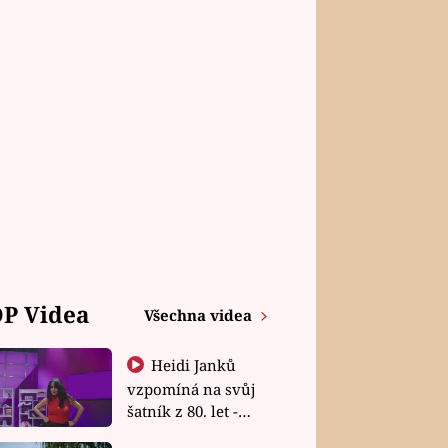
P Videa
Všechna videa
Heidi Janků
vzpomíná na svůj
šatník z 80. let -
Shopaholičky