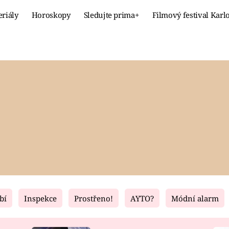
eriály
Horoskopy
Sledujte prima+
Filmový festival Karl
Celebrity
Recept
MÓDA A KRÁSA
HLAVNÍ JÍ
VZTAHY A SEX
SLADKÉ
PRIMA MAMINKA
ZDRAVÉ
bí
Inspekce
Prostřeno!
AYTO?
Módní alarm
Fresh
Living
RECEPTY
BYDLENÍ