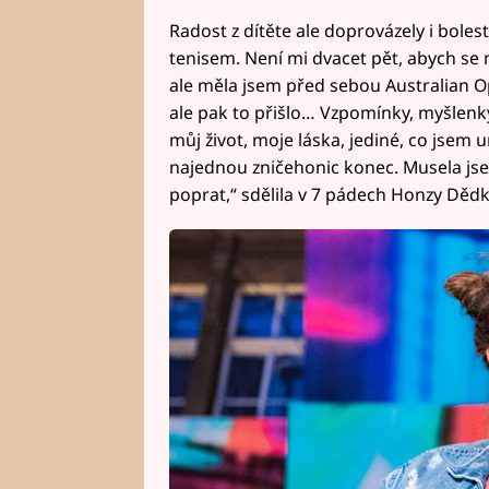
Radost z dítěte ale doprovázely i bole
tenisem. Není mi dvacet pět, abych se 
ale měla jsem před sebou Australian Op
ale pak to přišlo… Vzpomínky, myšlenky,
můj život, moje láska, jediné, co jsem 
najednou zničehonic konec. Musela jse
poprat,“ sdělila v 7 pádech Honzy Dědk