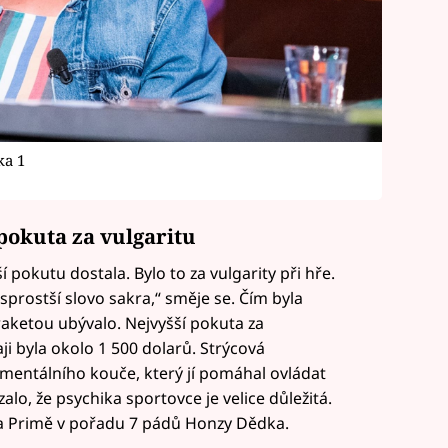
ka 1
pokuta za vulgaritu
 pokutu dostala. Bylo to za vulgarity při hře.
sprostší slovo sakra,“ směje se. Čím byla
 raketou ubývalo. Nejvyšší pokuta za
 byla okolo 1 500 dolarů. Strýcová
i mentálního kouče, který jí pomáhal ovládat
alo, že psychika sportovce je velice důležitá.
na Primě v pořadu 7 pádů Honzy Dědka.