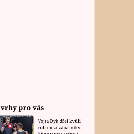
vrhy pro vás
Vojta Dyk dřel kvůli
roli mezi zápasníky.
Minutovou scénu jel