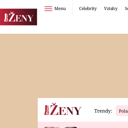
Menu
Celebrity
Vztahy
S
Seriály
Životní styl
ZOO
DIETY A HUBNUTÍ
PROSTŘENO!
CESTOVÁNÍ A
DOVOLENÁ
DUCH
ZDRAVÍ
Trendy:
Pola
Horoskopy
Video
ASTROČLÁNKY
SERIÁLY