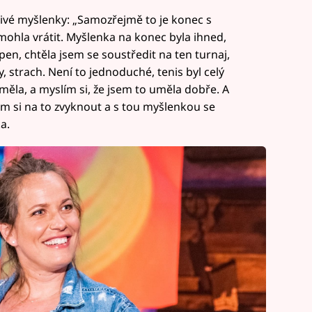
stivé myšlenky: „Samozřejmě to je konec s
mohla vrátit. Myšlenka na konec byla ihned,
en, chtěla jsem se soustředit na ten turnaj,
 strach. Není to jednoduché, tenis byl celý
uměla, a myslím si, že jsem to uměla dobře. A
m si na to zvyknout a s tou myšlenkou se
a.