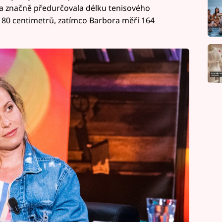
ška značně předurčovala délku tenisového
180 centimetrů, zatímco Barbora měří 164