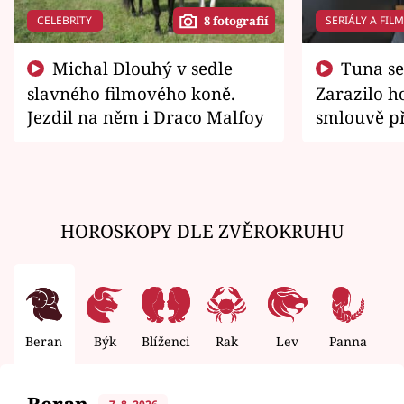
CELEBRITY
SERIÁLY A FIL
8 fotografií
Michal Dlouhý v sedle
Tuna se chtěl vrátit domů.
slavného filmového koně.
Zarazilo ho
Jezdil na něm i Draco Malfoy
smlouvě př
zemřít
HOROSKOPY DLE ZVĚROKRUHU
Beran
Býk
Blíženci
Rak
Lev
Panna
V