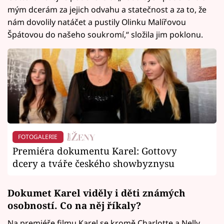
mým dcerám za jejich odvahu a statečnost a za to, že
nám dovolily natáčet a pustily Olinku Malířovou
Špátovou do našeho soukromí,“ složila jim poklonu.
FOTOGALERIE
Premiéra dokumentu Karel: Gottovy
dcery a tváře českého showbyznysu
Dokumet Karel viděly i děti známých
osobností. Co na něj říkaly?
Na premiéře filmu Karel se kromě Charlotte a Nelly