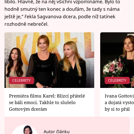
líbilo. Hlavně, že na něj všichni vzpomínáme. Bylo to
hodně smutný ten konec a doufám, že tady s náma
ještě je,“ řekla Sagvanova dcera, podle níž tatínek
rozhodně nebrečel.
CELEBRITY
CELEBRITY
Premiéra filmu Karel: Blízcí přátelé
Ivana Gottov
se báli emocí. Takhle to slušelo
a dojatá vyst
Gottovým dcerám
by si to přál
Autor článku