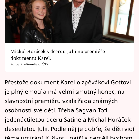
Horoskopy
Sledujte prima+
Filmový festival Karlovy Vary
Pořady
Michal Horáček s dcerou Julií na premiéře
dokumentu Karel.
Mámy sobě
Zdroj: Profimedia.cz/ČTK
Přihlášení
Přestože dokument Karel o zpěvákovi Gottovi
je plný emocí a má velmi smutný konec, na
slavnostní premiéru vzala řada známých
Sledujte nás
osobností své děti. Třeba Sagvan Tofi
jedenáctiletou dceru Satine a Michal Horáček
desetiletou Julii. Podle něj je dobře, že děti vidí
téma umírání. K životu patří a neměli bychom