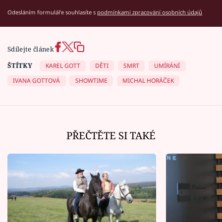
Odesláním formuláře souhlasíte s
podmínkami zpracování osobních údajů
Sdílejte článek
ŠTÍTKY
KAREL GOTT
DĚTI
SMRT
UMÍRÁNÍ
IVANA GOTTOVÁ
SHOWTIME
MICHAL HORÁČEK
PŘEČTĚTE SI TAKÉ