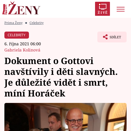
ŽIVĚ
Prima Ženy
■
Celebrity
Trendy:
Polabí
Inspekce
Prostřeno!
AYTO?
CELEBRITY
SDÍLET
Módní alarm
Zrádci
Proměny
6. října 2021 06:00
Gabriela Kolinová
Dokument o Gottovi
navštívily i děti slavných.
Témata
Je důležité vidět i smrt,
Celebrity
míní Horáček
Vztahy
Seriály