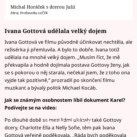
Michal Horáček s dcerou Julií
Zdroj: Profimedia.cz/ČTK
Ivana Gottová udělala velký dojem
Ivana Gottová ve filmu původně účinkovat nechtěla, ale
režisérka ji přemluvila. A bylo to dobře. Ivana totiž
udělala na mnohé velký dojem. „Musím říct, že mě
překvapila a hodně dojímala postava Gottovy ženy, jak
se s pokorou o něj starala, nečekal jsem, že z toho ona
vyjde tak pozitivně,“ prozradil po skončení filmu
muzikant a bývalý politik Michael Kocáb.
Jak se známým osobnostem líbil dokument Karel?
Podívejte se na video:
Po dlouhé době se mezi lidmi ukázaly také Gottovy
Failed to fetch
dcery, Charlotte Ella a Nelly Sofie, těm pak Ivana
Gottová veřejně poděkovala. „Ráda bych poděkovala