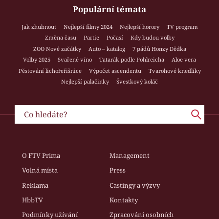
Populární témata
Jak zhubnout
Nejlepší filmy 2024
Nejlepší horory
TV program
Změna času
Partie
Počasí
Kdy budou volby
ZOO Nové začátky
Auto – katalog
7 pádů Honzy Dědka
Volby 2025
Svařené víno
Tatarák podle Pohlreicha
Aloe vera
Pěstování lichořeřišnice
Výpočet ascendentu
Tvarohové knedlíky
Nejlepší palačinky
Švestkový koláč
O FTV Prima
Management
Volná místa
Press
Reklama
Castingy a výzvy
HbbTV
Kontakty
Podmínky užívání
Zpracování osobních