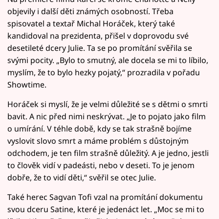
objevily i další děti známých osobností. Třeba
spisovatel a textař Michal Horáček, který také
kandidoval na prezidenta, přišel v doprovodu své
desetileté dcery Julie. Ta se po promítání svěřila se
svými pocity. „Bylo to smutný, ale docela se mi to líbilo,
myslím, že to bylo hezky pojatý,“ prozradila v pořadu
Showtime.
Horáček si myslí, že je velmi důležité se s dětmi o smrti
bavit. A nic před nimi neskrývat. „Je to pojato jako film
o umírání. V téhle době, kdy se tak strašně bojíme
vyslovit slovo smrt a máme problém s důstojným
odchodem, je ten film strašně důležitý. A je jedno, jestli
to člověk vidí v padeásti, nebo v deseti. To je jenom
dobře, že to vidí děti,“ svěřil se otec Julie.
Také herec Sagvan Tofi vzal na promítání dokumentu
svou dceru Satine, které je jedenáct let. „Moc se mi to