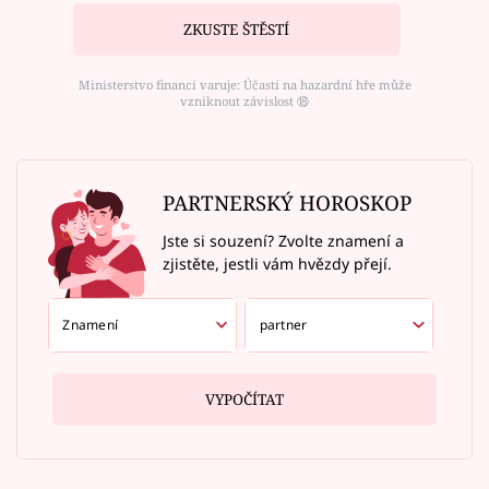
ZKUSTE ŠTĚSTÍ
Ministerstvo financí varuje: Účastí na hazardní hře může
vzniknout závislost ⑱
PARTNERSKÝ HOROSKOP
Jste si souzení? Zvolte znamení a
zjistěte, jestli vám hvězdy přejí.
VYPOČÍTAT