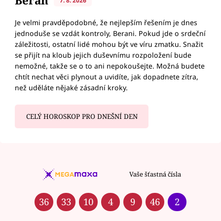
Beran
7. 8. 2026
Je velmi pravděpodobné, že nejlepším řešením je dnes
jednoduše se vzdát kontroly, Berani. Pokud jde o srdeční
záležitosti, ostatní lidé mohou být ve víru zmatku. Snažit
se přijít na kloub jejich duševnímu rozpoložení bude
nemožné, takže se o to ani nepokoušejte. Možná budete
chtít nechat věci plynout a uvidíte, jak dopadnete zítra,
než uděláte nějaké zásadní kroky.
CELÝ HOROSKOP PRO DNEŠNÍ DEN
Vaše šťastná čísla
36
33
10
4
9
46
2