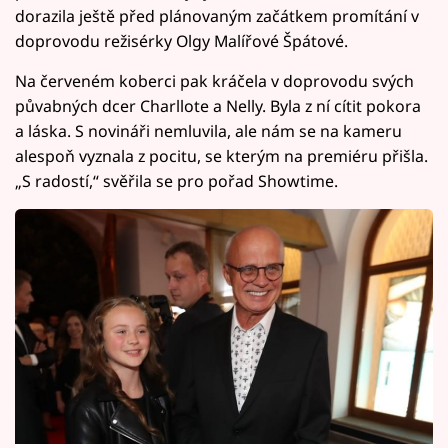
dorazila ještě před plánovaným začátkem promítání v
doprovodu režisérky Olgy Malířové Špátové.
Na červeném koberci pak kráčela v doprovodu svých
půvabných dcer Charllote a Nelly. Byla z ní cítit pokora
a láska. S novináři nemluvila, ale nám se na kameru
alespoň vyznala z pocitu, se kterým na premiéru přišla.
„S radostí,“ svěřila se pro pořad Showtime.