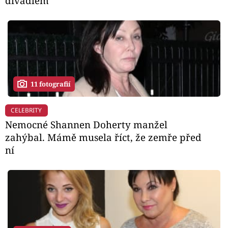
divadlem
11 fotografií
CELEBRITY
Nemocné Shannen Doherty manžel
zahýbal. Mámě musela říct, že zemře před
ní