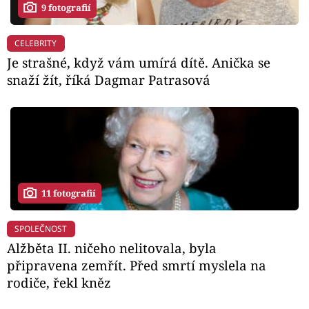
9 fotografií
CELEBRITY
Je strašné, když vám umírá dítě. Anička se
snaží žít, říká Dagmar Patrasová
11 fotografií
SPOLEČNOST
Alžběta II. ničeho nelitovala, byla
připravena zemřít. Před smrtí myslela na
rodiče, řekl kněz