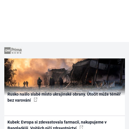
Rusko našlo slabé místo ukrajinské obrany. Útočit může téměř
bez varování
Kubek: Evropa si zdevastovala farmacii, nakupujeme v
Bangladéši. Vojtěch ničí zdravotnictví