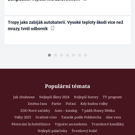
Tropy jako zabiják autobaterií. Vysoké teploty škodí více než
mrazy, tvrdí odborník
Populární témata
Jak zhubnout
Nejlepší filmy 2024
Nejlepší horory
TV program
Změna času
Partie
Počasí
Kdy budou volby
ZOO Nové začátky
Auto – katalog
7 pádů Honzy Dědka
Volby 2025
Svařené víno
Tatarák podle Pohlreicha
Aloe vera
Pěstování lichořeřišnice
Výpočet ascendentu
Tvarohové knedlíky
Nejlepší palačinky
Švestkový koláč