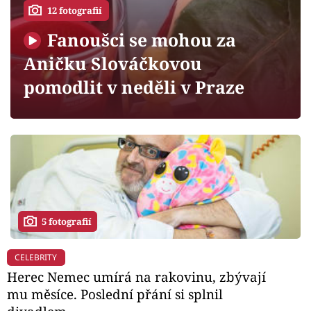
Horoskopy
12 fotografií
Sledujte prima+
Fanoušci se mohou za
Aničku Slováčkovou
Filmový festival Karlovy Vary
pomodlit v neděli v Praze
Pořady
Mámy sobě
Přihlášení
5 fotografií
Sledujte nás
CELEBRITY
Herec Nemec umírá na rakovinu, zbývají
mu měsíce. Poslední přání si splnil