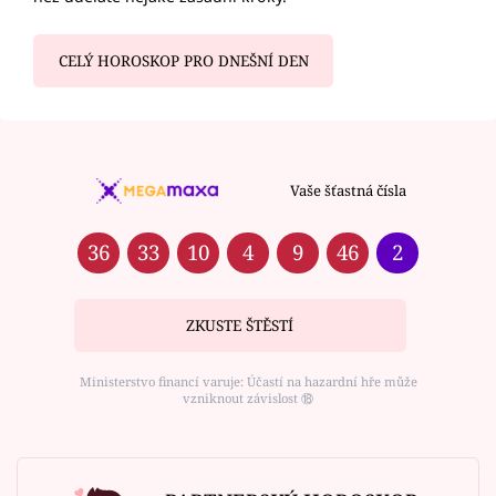
CELÝ HOROSKOP PRO DNEŠNÍ DEN
Vaše šťastná čísla
36
33
10
4
9
46
2
ZKUSTE ŠTĚSTÍ
Ministerstvo financí varuje: Účastí na hazardní hře může
vzniknout závislost ⑱