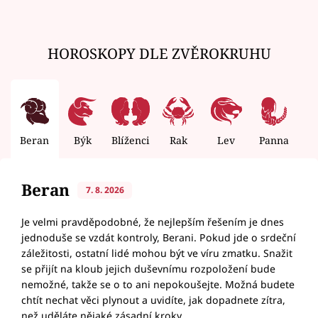
HOROSKOPY DLE ZVĚROKRUHU
Beran
Býk
Blíženci
Rak
Lev
Panna
V
Beran
7. 8. 2026
Je velmi pravděpodobné, že nejlepším řešením je dnes
jednoduše se vzdát kontroly, Berani. Pokud jde o srdeční
záležitosti, ostatní lidé mohou být ve víru zmatku. Snažit
se přijít na kloub jejich duševnímu rozpoložení bude
nemožné, takže se o to ani nepokoušejte. Možná budete
chtít nechat věci plynout a uvidíte, jak dopadnete zítra,
než uděláte nějaké zásadní kroky.