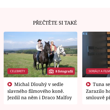
PŘEČTĚTE SI TAKÉ
CELEBRITY
SERIÁLY A FIL
8 fotografií
Michal Dlouhý v sedle
Tuna se chtěl vrátit domů.
slavného filmového koně.
Zarazilo ho
Jezdil na něm i Draco Malfoy
smlouvě př
zemřít