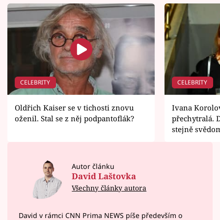
CELEBRITY
CELEBRITY
Oldřich Kaiser se v tichosti znovu
Ivana Korolo
oženil. Stal se z něj podpantoflák?
přechytralá. 
stejně svědo
Autor článku
David Laštovka
Všechny články autora
David v rámci CNN Prima NEWS píše především o