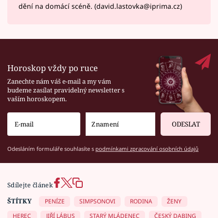
dění na domácí scéně. (david.lastovka@iprima.cz)
Horoskop vždy po ruce
Zanechte nám váš e-mail a my vám
budeme zasílat pravidelný newsletter s
vaším horoskopem.
ODESLAT
Odesláním formuláře souhlasíte s
podmínkami zpracování osobních údajů
Sdílejte článek
ŠTÍTKY
PENÍZE
SIMPSONOVI
RODINA
ŽENY
HEREC
JIŘÍ LÁBUS
STARÝ MLÁDENEC
ČESKÝ DABING