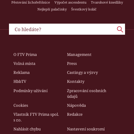
Pěstování lichořeřišnice
Výpočet ascendentu
Tvarohové knedlíky
Nejlepší palačinky
Švestkový koláč
O FTV Prima
Management
Volná místa
Press
Reklama
Castingy a výzvy
HbbTV
Kontakty
Podmínky užívání
Zpracování osobních
údajů
Cookies
Nápověda
Vlastník FTV Prima spol.
Redakce
s r.o.
Nahlásit chybu
Nastavení soukromí