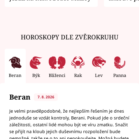
zemřít
HOROSKOPY DLE ZVĚROKRUHU
Beran
Býk
Blíženci
Rak
Lev
Panna
V
Beran
7. 8. 2026
Je velmi pravděpodobné, že nejlepším řešením je dnes
jednoduše se vzdát kontroly, Berani. Pokud jde o srdeční
záležitosti, ostatní lidé mohou být ve víru zmatku. Snažit
se přijít na kloub jejich duševnímu rozpoložení bude
nemožné, takže se o to ani nepokoušejte. Možná budete