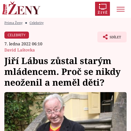
ŽIVĚ
Prima Ženy
■
Celebrity
Trendy:
Polabí
Inspekce
Prostřeno!
AYTO?
CELEBRITY
SDÍLET
Módní alarm
Zrádci
Proměny
7. ledna 2022 06:10
David Laštovka
Jiří Lábus zůstal starým
mládencem. Proč se nikdy
Témata
neoženil a neměl děti?
Celebrity
Vztahy
Seriály