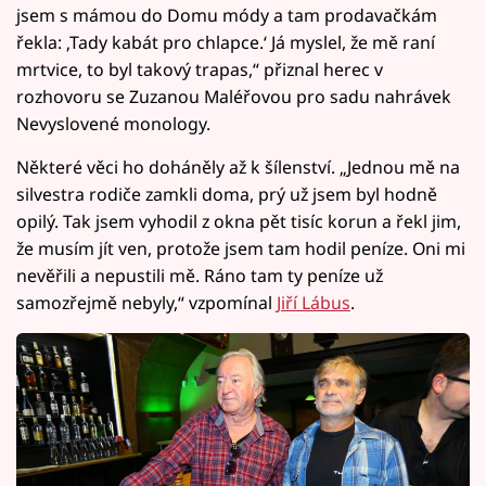
jsem s mámou do Domu módy a tam prodavačkám
řekla: ‚Tady kabát pro chlapce.‘ Já myslel, že mě raní
mrtvice, to byl takový trapas,“ přiznal herec v
rozhovoru se Zuzanou Maléřovou pro sadu nahrávek
Nevyslovené monology.
Některé věci ho doháněly až k šílenství. „Jednou mě na
silvestra rodiče zamkli doma, prý už jsem byl hodně
opilý. Tak jsem vyhodil z okna pět tisíc korun a řekl jim,
že musím jít ven, protože jsem tam hodil peníze. Oni mi
nevěřili a nepustili mě. Ráno tam ty peníze už
samozřejmě nebyly,“ vzpomínal
Jiří Lábus
.