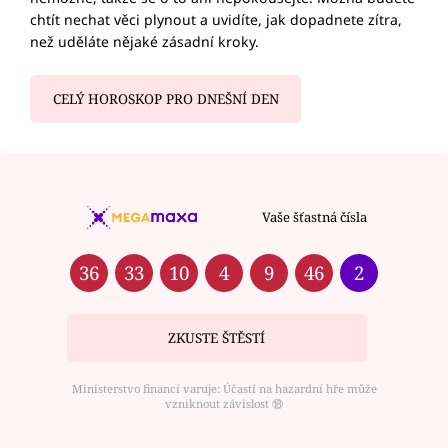
chtít nechat věci plynout a uvidíte, jak dopadnete zítra,
než uděláte nějaké zásadní kroky.
CELÝ HOROSKOP PRO DNEŠNÍ DEN
Vaše šťastná čísla
36
33
10
4
9
46
2
ZKUSTE ŠTĚSTÍ
Ministerstvo financí varuje: Účastí na hazardní hře může
vzniknout závislost ⑱