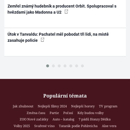
Zemřel známý hudebník a producent Orbit. Spolupracoval s
hvězdami jako Madonna a U2
Útok v Tanvaldu: Pachatel měl pobodat tři lidi, na místě
zasahuje policie
Populární témata
Jak zhubnout
Nejlepší filmy 2024
Nejlepší horory
TV program
Změna času
Partie
Počasí
Kdy budou volby
ZOO Nové začátky
Auto – katalog
7 pádů Honzy Dědka
Volby 2025
Svařené víno
Tatarák podle Pohlreicha
Aloe vera