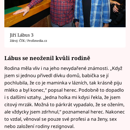
Jiří Lábus 3
Zdroj: ČTK / Profimedia.cz
Lábus se neoženil kvůli rodině
Rodina měla vliv i na jeho nevydařené známosti. „Když
jsem si jednou přivedl dívku domů, babička se jí
pochlubila, že co je maminka v lázních, tak krásně piju
mléko a byl konec,“ popsal herec. Podobně to dopadlo
i s dalšími vztahy. „Jedna holka mi kdysi řekla, že jsem
citový mrzák. Možná to párkrát vypadalo, že se ožením,
ale vždycky jsem zdrhnul,“ poznamenal herec. Nakonec
to vzdal, věnoval se pouze své profesi a na ženy, sex
nebo založení rodiny rezignoval.