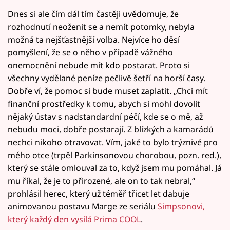
Dnes si ale čím dál tím častěji uvědomuje, že
rozhodnutí neoženit se a nemít potomky, nebyla
možná ta nejšťastnější volba. Nejvíce ho děsí
pomyšlení, že se o něho v případě vážného
onemocnění nebude mít kdo postarat. Proto si
všechny vydělané peníze pečlivě šetří na horší časy.
Dobře ví, že pomoc si bude muset zaplatit. „Chci mít
finanční prostředky k tomu, abych si mohl dovolit
nějaký ústav s nadstandardní péčí, kde se o mě, až
nebudu moci, dobře postarají. Z blízkých a kamarádů
nechci nikoho otravovat. Vím, jaké to bylo trýznivé pro
mého otce (trpěl Parkinsonovou chorobou, pozn. red.),
který se stále omlouval za to, když jsem mu pomáhal. Já
mu říkal, že je to přirozené, ale on to tak nebral,“
prohlásil herec, který už téměř třicet let dabuje
animovanou postavu Marge ze seriálu
Simpsonovi,
který každý den vysílá Prima COOL
.