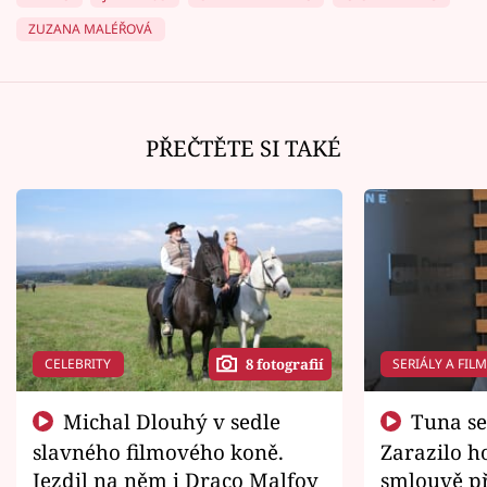
ZUZANA MALÉŘOVÁ
PŘEČTĚTE SI TAKÉ
CELEBRITY
SERIÁLY A FIL
8 fotografií
Michal Dlouhý v sedle
Tuna se chtěl vrátit domů.
slavného filmového koně.
Zarazilo ho
Jezdil na něm i Draco Malfoy
smlouvě př