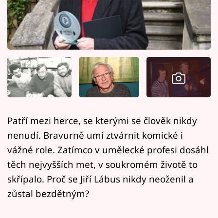
Horoskopy
Sledujte prima+
Filmový festival Karlovy Vary
Pořady
Mámy sobě
Patří mezi herce, se kterými se člověk nikdy
Přihlášení
nenudí. Bravurně umí ztvárnit komické i
vážné role. Zatímco v umělecké profesi dosáhl
těch nejvyšších met, v soukromém životě to
Sledujte nás
skřípalo. Proč se Jiří Lábus nikdy neoženil a
zůstal bezdětným?