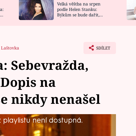
Velká věštba na srpen
NOVINKY
ZAHRADA
a:
podle Helen Stanku:
y
Býkům se bude dařit,
VIDEORECEPTY
DESIGN
Vodnáře čeká jízda
 Laštovka
SDÍLET
: Sebevražda,
 Dopis na
e nikdy nenašel
playlistu není dostupná.
mrt hudebního skladatele Karla
zcí kolegové, kteří ho dobře znali,