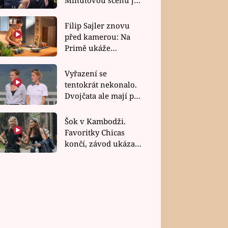
bez dubla
Filip Sajler znovu
před kamerou: Na
Primě ukáže
poctivou kuchyni i
rychlé recepty
Vyřazení se
tentokrát nekonalo.
Dvojčata ale mají po
uzavření třetí etapy
závodu nůž na krku
Šok v Kambodži.
Favoritky Chicas
končí, závod ukázal
svou nejtvrdší tvář