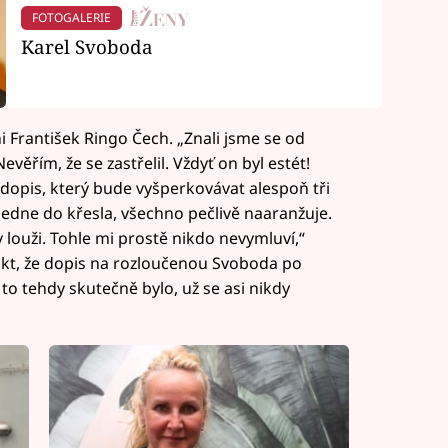
FOTOGALERIE
Karel Svoboda
František Ringo Čech. „Znali jsme se od
evěřím, že se zastřelil. Vždyť on byl estét!
 dopis, který bude vyšperkovávat alespoň tři
 sedne do křesla, všechno pečlivě naaranžuje.
louži. Tohle mi prostě nikdo nevymluví,“
fakt, že dopis na rozloučenou Svoboda po
to tehdy skutečně bylo, už se asi nikdy