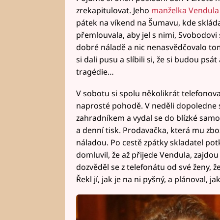
zrekapitulovat. Jeho
manželka Vendula
pátek na víkend na Šumavu, kde skláda
přemlouvala, aby jel s nimi, Svobodovi
dobré náladě a nic nenasvědčovalo tom
si dali pusu a slíbili si, že si budou psá
tragédie…
V sobotu si spolu několikrát telefonova
naprosté pohodě. V neděli dopoledne 
zahradníkem a vydal se do blízké samoo
a denní tisk. Prodavačka, která mu zbož
náladou. Po cestě zpátky skladatel potk
domluvil, že až přijede Vendula, zajdo
dozvěděl se z telefonátu od své ženy, ž
Řekl jí, jak je na ni pyšný, a plánoval, ja