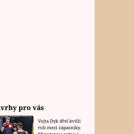
vrhy pro vás
Vojta Dyk dřel kvůli
roli mezi zápasníky.
Minutovou scénu jel