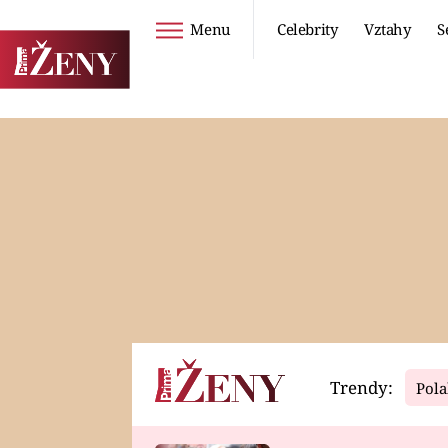
Menu
Celebrity
Vztahy
S
Seriály
Životní styl
ZOO
DIETY A HUBNUTÍ
PROSTŘENO!
CESTOVÁNÍ A
DOVOLENÁ
DUCH
ZDRAVÍ
Trendy:
Pola
Horoskopy
Video
ASTROČLÁNKY
SERIÁLY