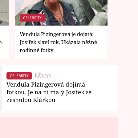
CELEBRITY
Vendula Pizingerová je dojatá:
o
Josífek slaví rok. Ukázala něžné
rodinné fotky
CELEBRITY
Vendula Pizingerová dojímá
fotkou. Je na ní malý Josífek se
zesnulou Klárkou