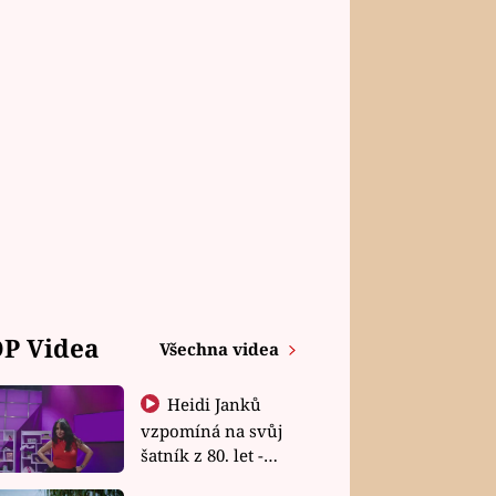
P Videa
Všechna videa
Heidi Janků
vzpomíná na svůj
šatník z 80. let -
Shopaholičky