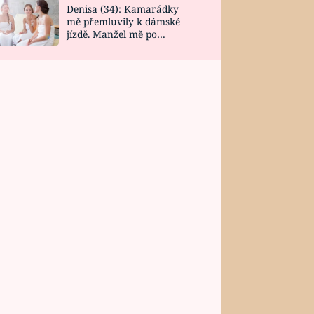
Denisa (34): Kamarádky
mě přemluvily k dámské
jízdě. Manžel mě po
návratu zaskočil