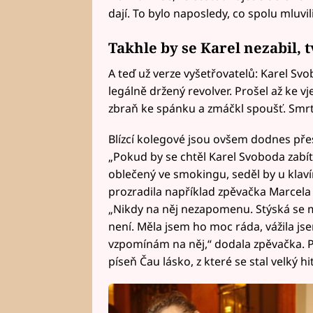
dají. To bylo naposledy, co spolu mluvil
Takhle by se Karel nezabil, 
A teď už verze vyšetřovatelů: Karel Svo
legálně držený revolver. Prošel až ke v
zbraň ke spánku a zmáčkl spoušť. Smrt
Blízcí kolegové jsou ovšem dodnes pře
„Pokud by se chtěl Karel Svoboda zabít
oblečený ve smokingu, seděl by u klav
prozradila například zpěvačka Marcela 
„Nikdy na něj nezapomenu. Stýská se mi
není. Měla jsem ho moc ráda, vážila jse
vzpomínám na něj,“ dodala zpěvačka. P
píseň Čau lásko, z které se stal velký hit