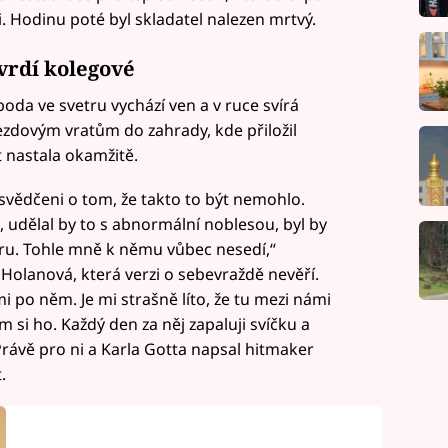
i. Hodinu poté byl skladatel nalezen mrtvý.
tvrdí kolegové
boda ve svetru vychází ven a v ruce svírá
jezdovým vratům do zahrady, kde přiložil
 nastala okamžitě.
svědčeni o tom, že takto to být nemohlo.
, udělal by to s abnormální noblesou, byl by
íru. Tohle mně k němu vůbec nesedí,“
Holanová, která verzi o sebevraždě nevěří.
 po něm. Je mi strašně líto, že tu mezi námi
m si ho. Každý den za něj zapaluji svíčku a
rávě pro ni a Karla Gotta napsal hitmaker
.