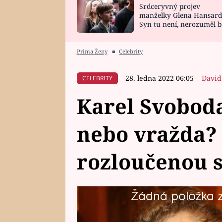
Srdceryvný projev
SNÁŘ
CELEBRITY
manželky Glena Hansard
Syn tu není, nerozuměl b
HOROSKOP NA
VAŘENÍ
tomu, vysvětlila
ROK 2023
Prima Ženy
■
Celebrity
28. ledna 2022 06:05
David
CELEBRITY
Karel Svoboda
nebo vražda?
rozloučenou s
Žádná položka z 
Přestože kriminalisté uzavřeli s
Svobody jako sebevraždu, jeho blí