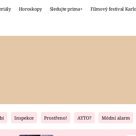
eriály
Horoskopy
Sledujte prima+
Filmový festival Karl
Celebrity
Recept
MÓDA A KRÁSA
HLAVNÍ JÍ
VZTAHY A SEX
SLADKÉ
PRIMA MAMINKA
ZDRAVÉ
bí
Inspekce
Prostřeno!
AYTO?
Módní alarm
Fresh
Living
RECEPTY
BYDLENÍ