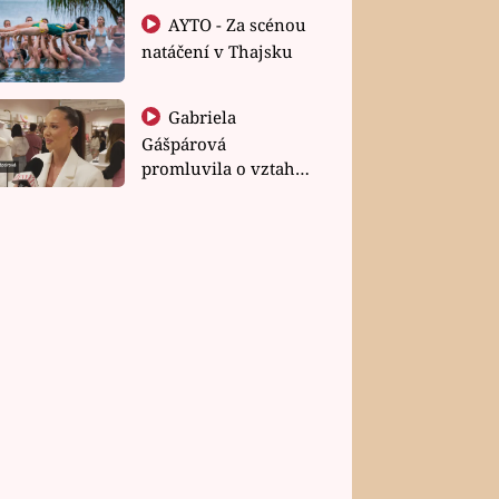
AYTO - Za scénou
natáčení v Thajsku
Gabriela
Gášpárová
promluvila o vztahu
a zakládání rodiny