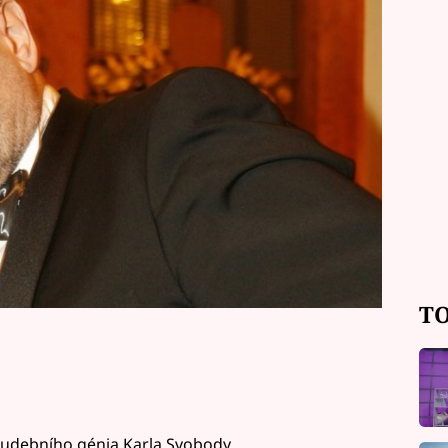
přesvědčeni o tom, že všechno bylo
akt, že dopis na rozloučenou se nikdy
TO
 hudebního génia Karla Svobody