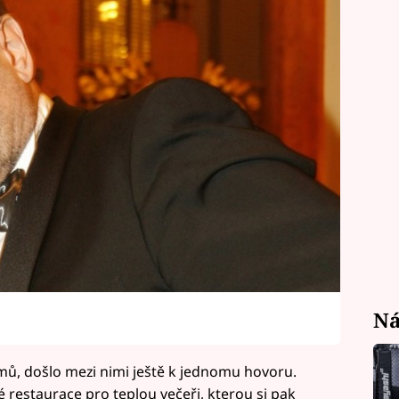
Ná
ů, došlo mezi nimi ještě k jednomu hovoru.
é restaurace pro teplou večeři, kterou si pak