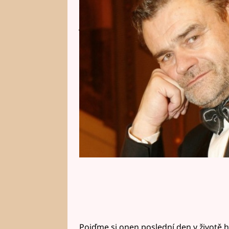
dodnes této verzi nevěří a jsou 
jinak. Jejich domněnce nahrává f
nenašel.
Pojďme si onen poslední den v životě