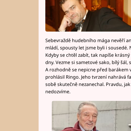
Sebevraždě hudebního mága nevěří ani 
mládí, spousty let jsme byli i sousedé. N
Kdyby se chtěl zabít, tak napíše krásný
dny. Vezme si sametové sako, bílý šál,
A rozhodně se nepicne před barákem v 
prohlásil Ringo. Jeho tvrzení nahrává 
sobě skutečně nezanechal. Pravdu, jak 
nedozvíme.