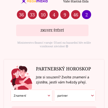
Vaše šťastná čísla
36
33
10
4
9
46
2
ZKUSTE ŠTĚSTÍ
Ministerstvo financí varuje: Účastí na hazardní hře může
vzniknout závislost ⑱
PARTNERSKÝ HOROSKOP
Jste si souzení? Zvolte znamení a
zjistěte, jestli vám hvězdy přejí.