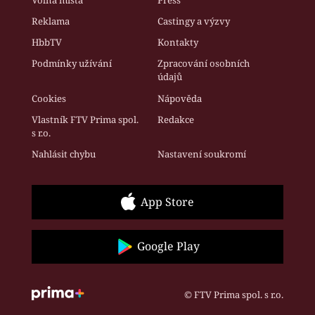
Reklama
Castingy a výzvy
HbbTV
Kontakty
Podmínky užívání
Zpracování osobních
údajů
Cookies
Nápověda
Vlastník FTV Prima spol.
Redakce
s r.o.
Nahlásit chybu
Nastavení soukromí
App Store
Google Play
© FTV Prima spol. s r.o.