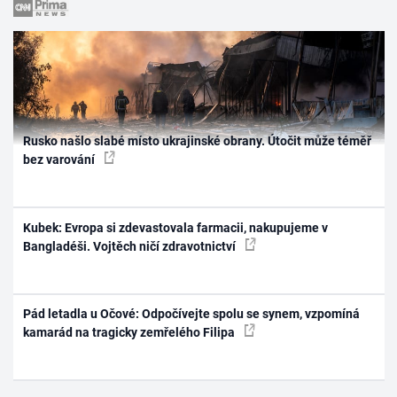
Rusko našlo slabé místo ukrajinské obrany. Útočit může téměř
bez varování
Kubek: Evropa si zdevastovala farmacii, nakupujeme v
Bangladéši. Vojtěch ničí zdravotnictví
Pád letadla u Očové: Odpočívejte spolu se synem, vzpomíná
kamarád na tragicky zemřelého Filipa