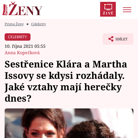
ŽIVĚ
Prima Ženy
■
Celebrity
Trendy:
Polabí
Inspekce
Prostřeno!
AYTO?
CELEBRITY
SDÍLET
Módní alarm
Zrádci
Proměny
10. října 2021 05:55
Anna Kopečková
Sestřenice Klára a Martha
Issovy se kdysi rozhádaly.
Témata
Jaké vztahy mají herečky
Celebrity
dnes?
Vztahy
Seriály