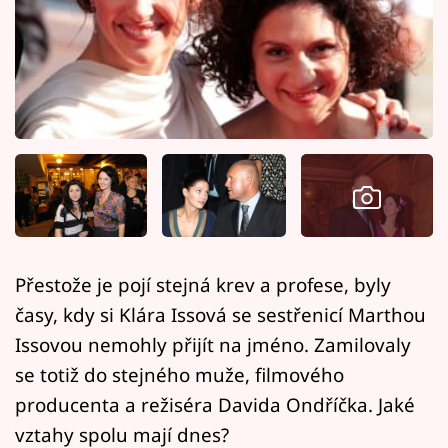
Horoskopy
Sledujte prima+
Filmový festival Karlovy Vary
Pořady
Mámy sobě
Přihlášení
Přestože je pojí stejná krev a profese, byly
časy, kdy si Klára Issová se sestřenicí Marthou
Sledujte nás
Issovou nemohly přijít na jméno. Zamilovaly
se totiž do stejného muže, filmového
producenta a režiséra Davida Ondříčka. Jaké
vztahy spolu mají dnes?