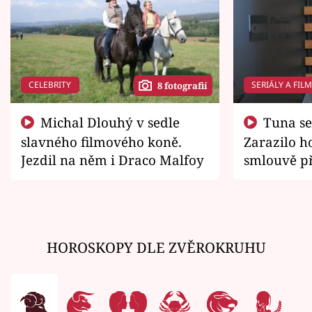
CELEBRITY
SERIÁLY A FIL
8 fotografií
Michal Dlouhý v sedle
Tuna se chtěl vrátit domů.
slavného filmového koně.
Zarazilo ho
Jezdil na něm i Draco Malfoy
smlouvě př
zemřít
HOROSKOPY DLE ZVĚROKRUHU