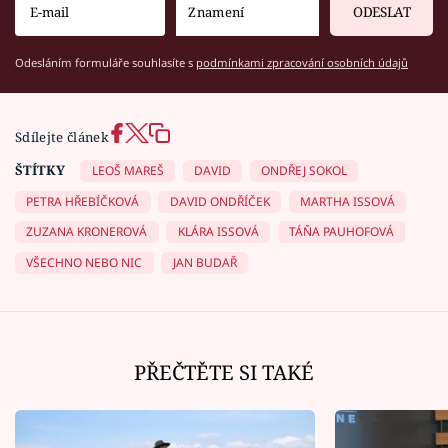
ODESLAT
Odesláním formuláře souhlasíte s
podmínkami zpracování osobních údajů
Sdílejte článek
ŠTÍTKY
LEOŠ MAREŠ
DAVID
ONDŘEJ SOKOL
PETRA HŘEBÍČKOVÁ
DAVID ONDŘÍČEK
MARTHA ISSOVÁ
ZUZANA KRONEROVÁ
KLÁRA ISSOVÁ
TÁŇA PAUHOFOVÁ
VŠECHNO NEBO NIC
JAN BUDAŘ
PŘEČTĚTE SI TAKÉ