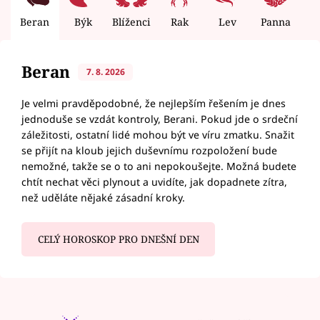
Beran
Býk
Blíženci
Rak
Lev
Panna
V
Beran
7. 8. 2026
Je velmi pravděpodobné, že nejlepším řešením je dnes
jednoduše se vzdát kontroly, Berani. Pokud jde o srdeční
záležitosti, ostatní lidé mohou být ve víru zmatku. Snažit
se přijít na kloub jejich duševnímu rozpoložení bude
nemožné, takže se o to ani nepokoušejte. Možná budete
chtít nechat věci plynout a uvidíte, jak dopadnete zítra,
než uděláte nějaké zásadní kroky.
CELÝ HOROSKOP PRO DNEŠNÍ DEN