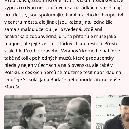
Hřebíčková, Zuzana Kronerová či Vlastina Svátková. Děj
vypráví o dvou nerozlučných kamarádkách, které mají
po třicítce, jsou spolumajitelkami malého knihkupectví
v centru města, ale jinak jsou každá jiná. Jedna žije
sama s malou dcerou, je rozvedená, vzdělaná,
praktická a zodpovědná, druhá přitahuje muže jako
magnet, ale její živelnosti žádný chlap nestačí. Přesto
stále hledá toho pravého. Vztahová komedie nabídne
také několik pohledných mužů, které producentky
hledaly nejen v Čechách a na Slovensku, ale také v
Polsku. Z českých herců se můžeme těšit například na
Ondřeje Sokola, Jana Budaře nebo moderátora Leoše
Mareše.