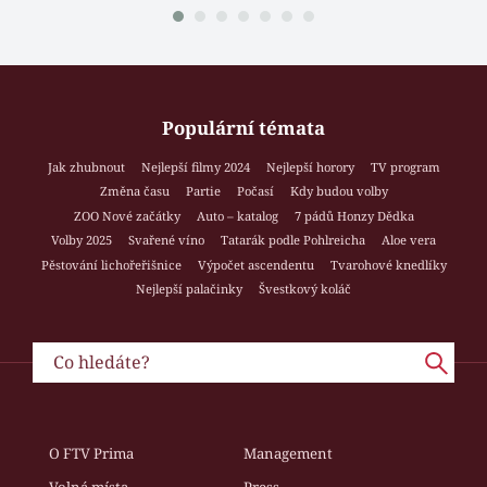
Populární témata
Jak zhubnout
Nejlepší filmy 2024
Nejlepší horory
TV program
Změna času
Partie
Počasí
Kdy budou volby
ZOO Nové začátky
Auto – katalog
7 pádů Honzy Dědka
Volby 2025
Svařené víno
Tatarák podle Pohlreicha
Aloe vera
Pěstování lichořeřišnice
Výpočet ascendentu
Tvarohové knedlíky
Nejlepší palačinky
Švestkový koláč
O FTV Prima
Management
Volná místa
Press