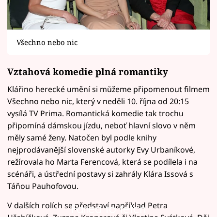
Všechno nebo nic
Vztahová komedie plná romantiky
Klářino herecké umění si můžeme připomenout filmem
Všechno nebo nic, který v neděli 10. října od 20:15
vysílá TV Prima. Romantická komedie tak trochu
připomíná dámskou jízdu, neboť hlavní slovo v něm
měly samé ženy. Natočen byl podle knihy
nejprodávanější slovenské autorky Evy Urbaníkové,
režírovala ho Marta Ferencová, která se podílela i na
scénáři, a ústřední postavy si zahrály Klára Issová s
Táňou Pauhofovou.
V dalších rolích se představí například Petra
Failed to fetch