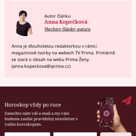
Autor článku
Anna Kopečková
Všechny články autora
Anna je dlouholetou redaktorkou v rámci
magazínové tvorby na webech TV Prima. Primárně
se stará o obsah na webu Prima Ženy.
(anna.kopeckova@iprima.cz)
Horoskop vždy po ruce
Zanechte nám váš e-mail a my vám
budeme zasílat pravidelný newsletter s
vaším horoskopem.