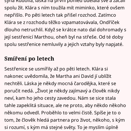
syna Rudolfa, láska na první pohled udělala své a začali
spolu žít. Klára s ním toužila mít miminko, které ovšem
nepřišlo. Po pěti letech tak přišel rozchod. Zatímco
Klára se z rozchodu těžko vzpamatovávala, Ondříček
dlouho netruchlil. Když se krátce nato dal dohromady s
její sestřenicí Marthou, oheň byl na střeše. Od té doby
spolu sestřenice nemluvily a jejich vztahy byly napjaté.
Smíření po letech
Sestřenice se usmířily až po pěti letech. Klára si
nakonec uvědomila, že Martha ani David jí ublížit
nechtěli. Láska je někdy mocná čarodějka, které se
poručit nedá. „Život je někdy zajímavý a člověk nikdy
neví, kam ho jeho cesty zavedou. Nám se sice stala
tahle zapeklitá situace, ale ne proto, aby někdo někoho
někomu odvedl. Proběhlo to velmi čistě. Spíše je to o
tom, že člověk hledá partnera pro život, někoho, s kým
si rozumí, s kým má stejné světy. To je myslím úplně