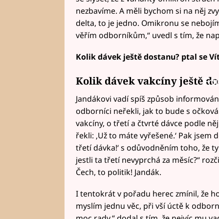
nezbavíme. A měli bychom si na něj zvyk
delta, to je jedno. Omikronu se nebojím
věřím odborníkům,“ uvedl s tím, že na
Kolik dávek ještě dostanu? ptal se Ví
Kolik dávek vakcíny ještě d
Fai
Jandákovi vadí spíš způsob informování
odborníci neřekli, jak to bude s očková
vakcíny, o třetí a čtvrté dávce podle ně
řekli: ‚Už to máte vyřešené.‘ Pak jsem d
třetí dávka!‘ s odůvodněním toho, že t
jestli ta třetí nevyprchá za měsíc?“ ro
Čech, to politik! Jandák.
I tentokrát v pořadu herec zmínil, že ho
myslím jednu věc, při vší úctě k odbor
moc rady,“ dodal s tím, že nejvíc mu vadí