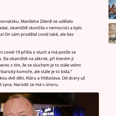
Chorvatsku. Manželce Zdeně se udělalo
dat, okamžitě skončila v nemocnici a bylo
! On sám prodělal covid také, ale bez
ovid-19 přišla o sluch a má potíže se
 šla okamžitě na zákrok, při kterém jí
herec s tím, že se sluchem je to stále velmi
barický komoře, ale stále je to bída,“
ou dvě děti, Kláru a Vítězslava. Od dcery už
od syna. Narodit se má v únoru.