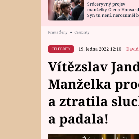
Srdceryvný projev
SNÁŘ
CELEBRITY
manželky Glena Hansard
Syn tu není, nerozuměl b
HOROSKOP NA
VAŘENÍ
tomu, vysvětlila
ROK 2023
Prima Ženy
■
Celebrity
19. ledna 2022 12:10
David
CELEBRITY
Vítězslav Jan
Manželka pro
a ztratila slu
a padala!