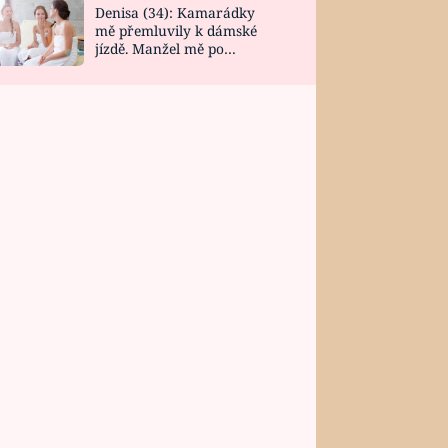
Denisa (34): Kamarádky
mě přemluvily k dámské
jízdě. Manžel mě po
návratu zaskočil