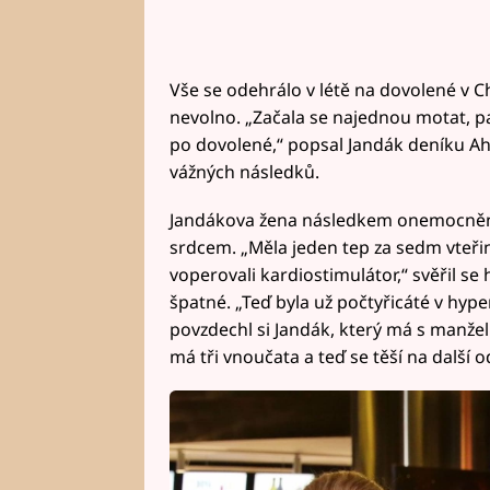
Vše se odehrálo v létě na dovolené v 
nevolno. „Začala se najednou motat, pa
po dovolené,“ popsal Jandák deníku Aha
vážných následků.
Jandákova žena následkem onemocnění c
srdcem. „Měla jeden tep za sedm vteřin,
voperovali kardiostimulátor,“ svěřil se 
špatné. „Teď byla už počtyřicáté v hyper
povzdechl si Jandák, který má s manželk
má tři vnoučata a teď se těší na další 