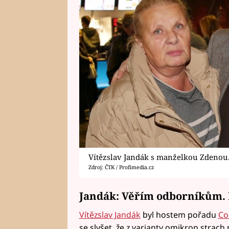
Vítězslav Jandák s manželkou Zdenou
Zdroj: ČTK / Profimedia.cz
Jandák: Věřím odborníkům. 
Vítězslav Jandák
byl hostem pořadu
Co 
se slyšet, že z varianty omikron strach