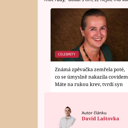
CELEBRITY
Známá zpěvačka zemřela poté,
co se úmyslně nakazila covidem
Máte na rukou krev, tvrdí syn
Autor článku
David Laštovka