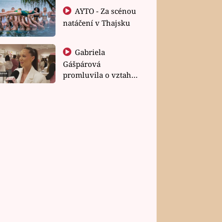
AYTO - Za scénou
natáčení v Thajsku
Gabriela
Gášpárová
promluvila o vztahu
a zakládání rodiny