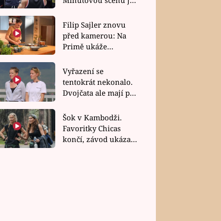
bez dubla
Filip Sajler znovu
před kamerou: Na
Primě ukáže
poctivou kuchyni i
rychlé recepty
Vyřazení se
tentokrát nekonalo.
Dvojčata ale mají po
uzavření třetí etapy
závodu nůž na krku
Šok v Kambodži.
Favoritky Chicas
končí, závod ukázal
svou nejtvrdší tvář