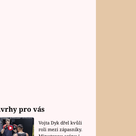
vrhy pro vás
Vojta Dyk dřel kvůli
roli mezi zápasníky.
Minutovou scénu jel