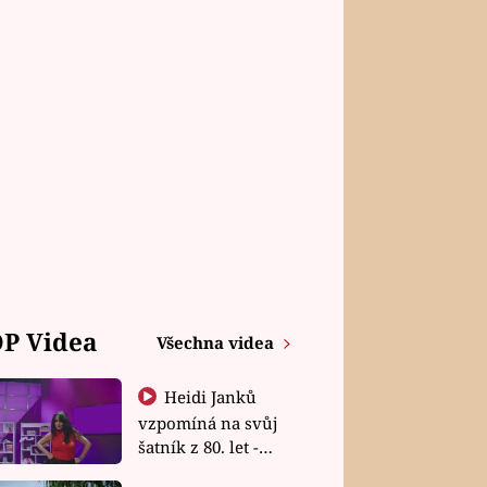
P Videa
Všechna videa
Heidi Janků
vzpomíná na svůj
šatník z 80. let -
Shopaholičky