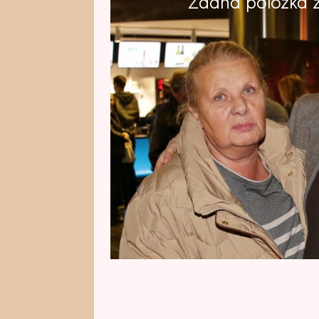
Žádná položka z 
Herec a bývalý politik Vítězslav J
omikron se ale nebojí. „Odborníci
věřím odborníkům,“ uvedl v pořa
News. Jeho manželka se ovšem po
zdravotními problémy. Trápí ji p
sluch.