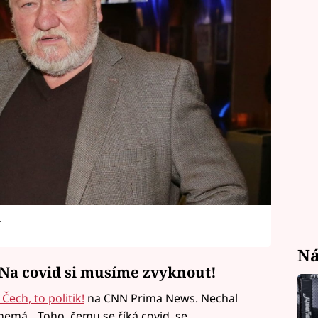
.
Ná
Na covid si musíme zvyknout!
Čech, to politik!
na CNN Prima News. Nechal
 nemá. „Toho, čemu se říká covid, se