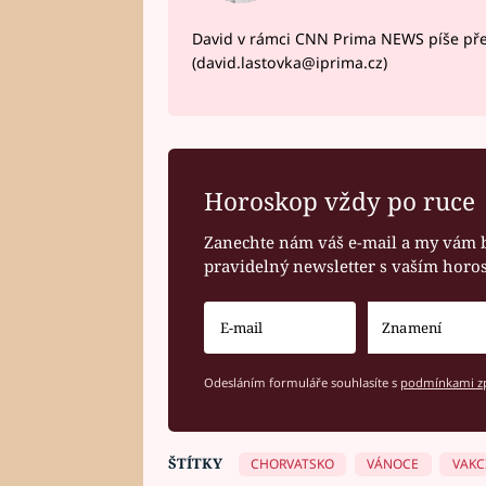
David v rámci CNN Prima NEWS píše pře
(david.lastovka@iprima.cz)
Horoskop vždy po ruce
Zanechte nám váš e-mail a my vám 
pravidelný newsletter s vaším hor
Odesláním formuláře souhlasíte s
podmínkami zp
ŠTÍTKY
CHORVATSKO
VÁNOCE
VAKC