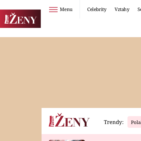
Menu
Celebrity
Vztahy
S
Seriály
Životní styl
ZOO
DIETY A HUBNUTÍ
PROSTŘENO!
CESTOVÁNÍ A
DOVOLENÁ
DUCH
ZDRAVÍ
Trendy:
Pola
Horoskopy
Video
ASTROČLÁNKY
SERIÁLY