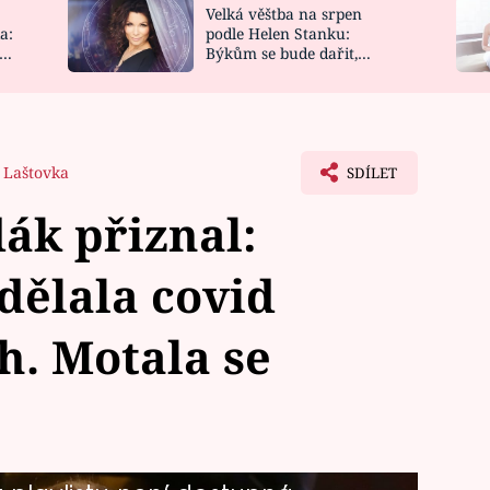
Velká věštba na srpen
NOVINKY
ZAHRADA
a:
podle Helen Stanku:
y
Býkům se bude dařit,
VIDEORECEPTY
DESIGN
Vodnáře čeká jízda
 Laštovka
SDÍLET
dák přiznal:
dělala covid
ch. Motala se