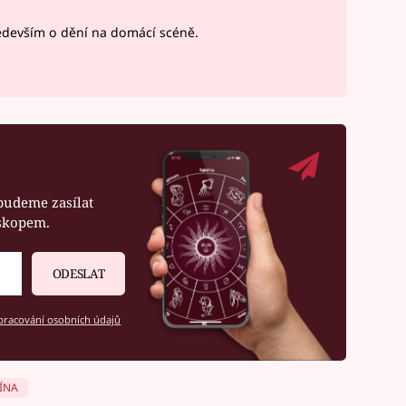
devším o dění na domácí scéně.
budeme zasílat
oskopem.
ODESLAT
racování osobních údajů
ÍNA