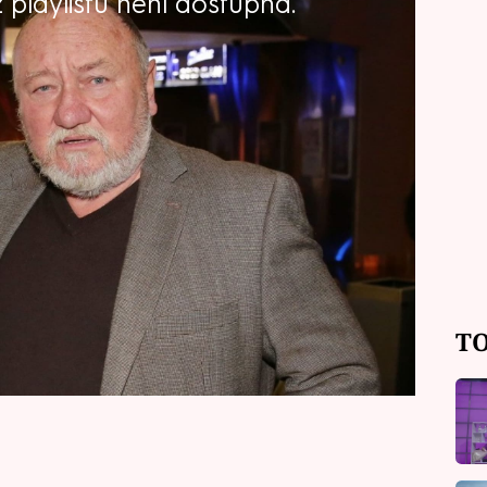
playlistu není dostupná.
andák prodělal loni covid, varianty
 řekli, že to bude slabounké a já
du Co Čech, to politik! na CNN Prima
 koronaviru potýká s fatálními
otíže se srdcem, a dokonce přišla o
TO