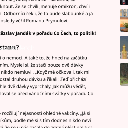
nout. Že se chvíli jmenuje omikron, chvíli
. Odborníci řekli, že to bude slabounké a já
posledy věřil Romanu Prymulovi.
tězslav Jandák v pořadu Co Čech, to politik!
ostanu?
led to fetch
 o nemoci. A také to, že hned na začátku
ním. Myslel si, že stačí pouze dvě dávky
j nikdo nemluvil. „Když mě očkovali, tak mi
ostal druhou dávku a říkali: ‚Teď přichází
yhle dvě dávky vyprchaly. Jak můžu vědět,
zčiloval se před vánočními svátky v pořadu Co
 rozčilují nejasnosti ohledně vakcíny. „Já si
níkům, podle mě si s tím dodnes nikdo neví
, že se u nás začala do zdraví plést politika.