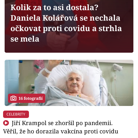
Horoskopy
Kolik za to asi dostala?
Sledujte prima+
Daniela Kolářová se nechala
očkovat proti covidu a strhla
Filmový festival Karlovy Vary
se mela
Pořady
Mámy sobě
Přihlášení
16 fotografií
Sledujte nás
CELEBRITY
Jiří Krampol se zhoršil po pandemii.
Věřil, že ho dorazila vakcína proti covidu