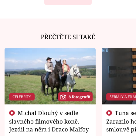
PŘEČTĚTE SI TAKÉ
CELEBRITY
SERIÁLY A FIL
8 fotografií
Michal Dlouhý v sedle
Tuna se chtěl vrátit domů.
slavného filmového koně.
Zarazilo ho
Jezdil na něm i Draco Malfoy
smlouvě př