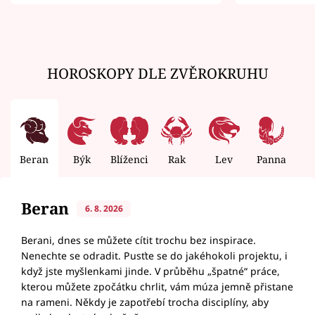
zemřít
HOROSKOPY DLE ZVĚROKRUHU
Beran
Býk
Blíženci
Rak
Lev
Panna
V
Beran
6. 8. 2026
Berani, dnes se můžete cítit trochu bez inspirace.
Nenechte se odradit. Pusťte se do jakéhokoli projektu, i
když jste myšlenkami jinde. V průběhu „špatné“ práce,
kterou můžete zpočátku chrlit, vám múza jemně přistane
na rameni. Někdy je zapotřebí trocha disciplíny, aby