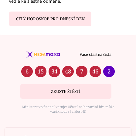
vedla ke slastné odměně.
CELÝ HOROSKOP PRO DNEŠNÍ DEN
Vaše šťastná čísla
6
15
34
48
7
46
2
ZKUSTE ŠTĚSTÍ
Ministerstvo financí varuje: Účastí na hazardní hře může
vzniknout závislost ⑱