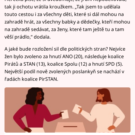
tak ji ochotu vrátila kroužkem. „Tak jsem to udělala
touto cestou i za všechny děti, které si dál mohou na
zahradě hrát, za všechny babky a dědečky, kteří mohou
na zahradě sedávat, za ženy, které tam ještě tu a tam
věší prádlo,“ dodala.
A jaké bude rozložení sil dle politických stran? Nejvíce
žen bylo zvoleno za hnutí ANO (20), následuje koalice
Pirátů a STAN (13), koalice Spolu (12) a hnutí SPD (5).
Největší podíl nově zvolených poslankyň se nachází v
řadách koalice PirSTAN.