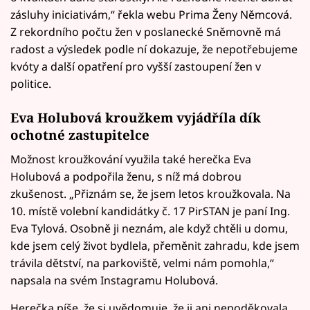
zásluhy iniciativám,“ řekla webu Prima Ženy Němcová.
Z rekordního počtu žen v poslanecké Sněmovně má
radost a výsledek podle ní dokazuje, že nepotřebujeme
kvóty a další opatření pro vyšší zastoupení žen v
politice.
Eva Holubová kroužkem vyjádříla dík
ochotné zastupitelce
Možnost kroužkování využila také herečka Eva
Holubová a podpořila ženu, s níž má dobrou
zkušenost. „Přiznám se, že jsem letos kroužkovala. Na
10. místě volební kandidátky č. 17 PirSTAN je paní Ing.
Eva Tylová. Osobně ji neznám, ale když chtěli u domu,
kde jsem celý život bydlela, přeměnit zahradu, kde jsem
trávila dětství, na parkoviště, velmi nám pomohla,“
napsala na svém Instagramu Holubová.
Herečka píše, že si uvědomuje, že ji ani nepoděkovala,