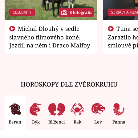
CELEBRITY
SERIÁLY A FIL
8 fotografií
Michal Dlouhý v sedle
Tuna se chtěl vrátit domů.
slavného filmového koně.
Zarazilo ho
Jezdil na něm i Draco Malfoy
smlouvě př
zemřít
HOROSKOPY DLE ZVĚROKRUHU
Beran
Býk
Blíženci
Rak
Lev
Panna
V