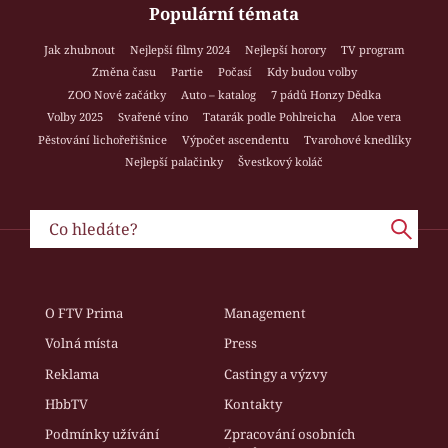
Populární témata
Jak zhubnout
Nejlepší filmy 2024
Nejlepší horory
TV program
Změna času
Partie
Počasí
Kdy budou volby
ZOO Nové začátky
Auto – katalog
7 pádů Honzy Dědka
Volby 2025
Svařené víno
Tatarák podle Pohlreicha
Aloe vera
Pěstování lichořeřišnice
Výpočet ascendentu
Tvarohové knedlíky
Nejlepší palačinky
Švestkový koláč
O FTV Prima
Management
Volná místa
Press
Reklama
Castingy a výzvy
HbbTV
Kontakty
Podmínky užívání
Zpracování osobních