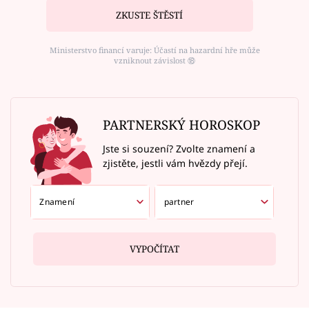
ZKUSTE ŠTĚSTÍ
Ministerstvo financí varuje: Účastí na hazardní hře může
vzniknout závislost ⑱
PARTNERSKÝ HOROSKOP
Jste si souzení? Zvolte znamení a
zjistěte, jestli vám hvězdy přejí.
VYPOČÍTAT