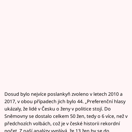
Dosud bylo nejvíce poslankyň zvoleno v letech 2010 a
2017, v obou případech jich bylo 44. „Preferenční hlasy
ukázaly, že lidé v Česku o ženy v politice stojí. Do
Sněmovny se dostalo celkem 50 žen, tedy o 6 více, než v
předchozích volbách, což je v české historii rekordní
počet. Z naší analýzy vyplývá, že 13 žen by se do