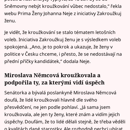
Sněmovny nebýt kroužkování vůbec nedostalo,“ řekla
webu Prima Ženy Johanna Neje z iniciativy Zakroužkuj
ženu.
Je vidět, že kroužkování se stalo tématem letošních
voleb. Iniciativa Zakroužkuj ženu je s výsledkem voleb
spokojená. „Ano, je to pokrok a ukazuje, že ženy v
politice v Česku chceme, i přesto, že se nedostávají na
přední příčky kandidátek,“ dodala Neje.
Miroslava Němcová kroužkovala a
podpořila ty, za kterými vidí úspěch
Senátorka a bývalá poslankyně Miroslava Němcová
doufá, že lidé kroužkovali hlavně dle svého
přesvědčení, ne jen podle pohlaví. „Já sama jsem
kroužkovala, ale jen ty ženy, které znám a vidím jejich
úspěchy. Doufám, že to lidé dělali stejně, že třeba věděli
o kvalitách dané starostky. Ale rozhodně nechci ubírat