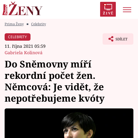
ŽIVĚ
Prima Ženy
■
Celebrity
Trendy:
Polabí
Inspekce
Prostřeno!
AYTO?
CELEBRITY
SDÍLET
Módní alarm
Zrádci
Proměny
11. října 2021 05:59
Gabriela Kolinová
Do Sněmovny míří
rekordní počet žen.
Témata
Němcová: Je vidět, že
Celebrity
nepotřebujeme kvóty
Vztahy
Seriály