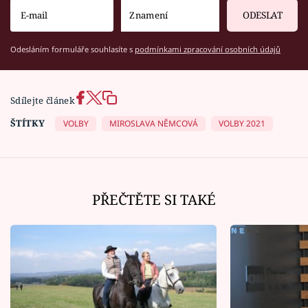
ODESLAT
Odesláním formuláře souhlasíte s
podmínkami zpracování osobních údajů
Sdílejte článek
ŠTÍTKY
VOLBY
MIROSLAVA NĚMCOVÁ
VOLBY 2021
PŘEČTĚTE SI TAKÉ