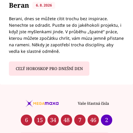
Beran
6. 8. 2026
Berani, dnes se můžete cítit trochu bez inspirace.
Nenechte se odradit. Pusťte se do jakéhokoli projektu, i
když jste myšlenkami jinde. V průběhu „špatné“ práce,
kterou můžete zpočátku chrlit, vám múza jemně přistane
na rameni. Někdy je zapotřebí trocha disciplíny, aby
vedla ke slastné odměně.
CELÝ HOROSKOP PRO DNEŠNÍ DEN
Vaše šťastná čísla
6
15
34
48
7
46
2