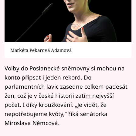
Horoskopy
Sledujte prima+
Filmový festival Karlovy Vary
Pořady
Markéta Pekarová Adamová
Mámy sobě
Volby do Poslanecké sněmovny si mohou na
konto připsat i jeden rekord. Do
Přihlášení
parlamentních lavic zasedne celkem padesát
žen, což je v české historii zatím nejvyšší
Sledujte nás
počet. I díky kroužkování. „Je vidět, že
nepotřebujeme kvóty,“ říká senátorka
Miroslava Němcová.