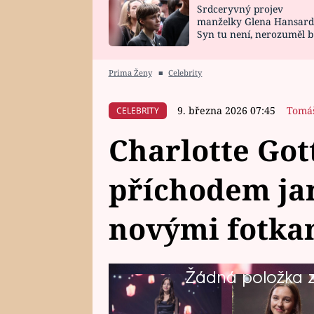
Srdceryvný projev
SNÁŘ
CELEBRITY
manželky Glena Hansard
Syn tu není, nerozuměl b
HOROSKOP NA
VAŘENÍ
tomu, vysvětlila
ROK 2023
Prima Ženy
■
Celebrity
9. března 2026 07:45
Tomá
CELEBRITY
Charlotte Got
příchodem ja
novými fotkam
Žádná položka z 