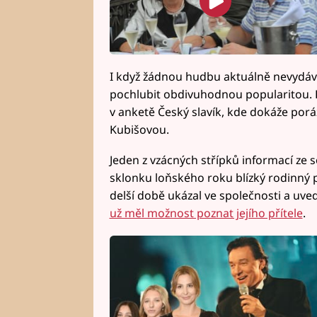
I když žádnou hudbu aktuálně nevydáv
pochlubit obdivuhodnou popularitou. D
v anketě Český slavík, kde dokáže porá
Kubišovou.
Jeden z vzácných střípků informací ze s
sklonku loňského roku blízký rodinný 
delší době ukázal ve společnosti a uved
už měl možnost poznat jejího přítele
.