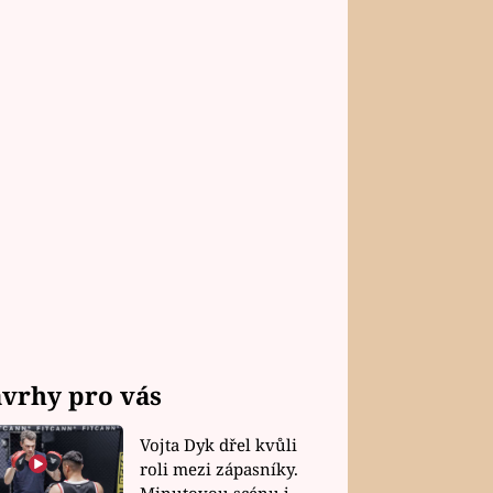
vrhy pro vás
Vojta Dyk dřel kvůli
roli mezi zápasníky.
Minutovou scénu jel