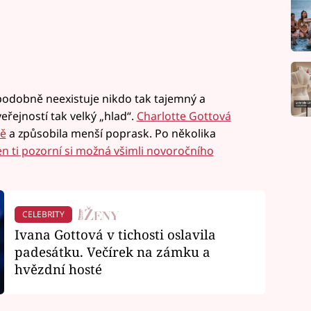
podobně neexistuje nikdo tak tajemný a
eřejností tak velký „hlad“.
Charlotte Gottová
tě
a způsobila menší poprask. Po několika
en ti pozorní si možná všimli novoročního
CELEBRITY
Ivana Gottová v tichosti oslavila
padesátku. Večírek na zámku a
hvězdní hosté