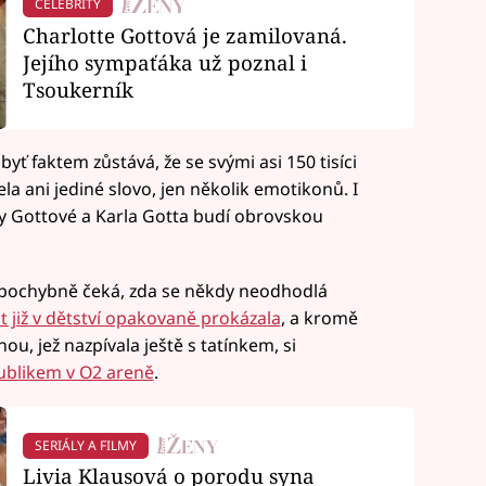
CELEBRITY
Charlotte Gottová je zamilovaná.
Jejího sympaťáka už poznal i
Tsoukerník
byť faktem zůstává, že se svými asi 150 tisíci
la ani jediné slovo, jen několik emotikonů. I
ny Gottové a Karla Gotta budí obrovskou
 nepochybně čeká, zda se někdy neodhodlá
t již v dětství opakovaně prokázala
, a kromě
, jež nazpívala ještě s tatínkem, si
ublikem v O2 areně
.
SERIÁLY A FILMY
Livia Klausová o porodu syna