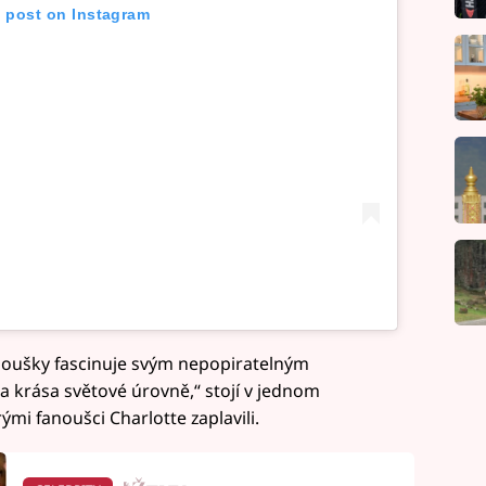
s post on Instagram
noušky fascinuje svým nepopiratelným
 krása světové úrovně,“ stojí v jednom
mi fanoušci Charlotte zaplavili.