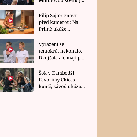
bez dubla
Filip Sajler znovu
před kamerou: Na
Primě ukáže
poctivou kuchyni i
rychlé recepty
Vyřazení se
tentokrát nekonalo.
Dvojčata ale mají po
uzavření třetí etapy
závodu nůž na krku
Šok v Kambodži.
Favoritky Chicas
končí, závod ukázal
svou nejtvrdší tvář