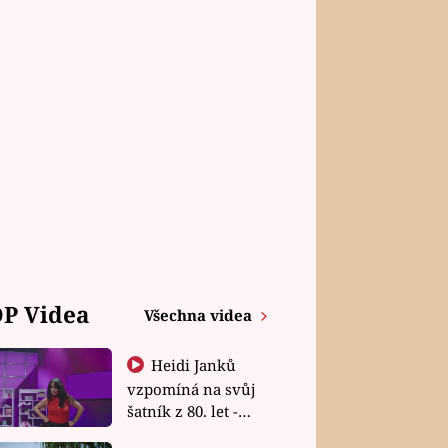
P Videa
Všechna videa
Heidi Janků
vzpomíná na svůj
šatník z 80. let -
Shopaholičky