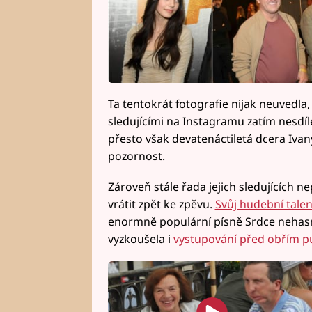
Ta tentokrát fotografie nijak neuvedla, 
sledujícími na Instagramu zatím nesdíle
přesto však devatenáctiletá dcera Iva
pozornost.
Zároveň stále řada jejich sledujících
vrátit zpět ke zpěvu.
Svůj hudební talen
enormně populární písně Srdce nehasnou
vyzkoušela i
vystupování před obřím p