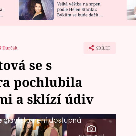
Velká věštba na srpen
NOVINKY
ZAHRADA
a:
podle Helen Stanku:
y
Býkům se bude dařit,
VIDEORECEPTY
DESIGN
Vodnáře čeká jízda
š Durčák
SDÍLET
tová se s
ra pochlubila
i a sklízí údiv
playlistu není dostupná.