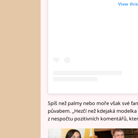
View thi
Spíš než palmy nebo moře však své fa
půvabem. „Hezčí než kdejaká modelka a
z nespočtu pozitivních komentářů, který