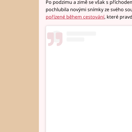
Po podzimu a zimě se však s příchodem 
pochlubila novými snímky ze svého so
pořízené během cestování
, které prav