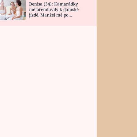
Denisa (34): Kamarádky
mě přemluvily k dámské
jízdě. Manžel mě po
návratu zaskočil