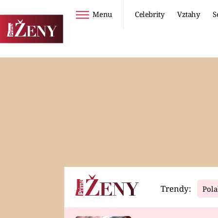
Menu
Celebrity
Vztahy
S
Seriály
Životní styl
ZOO
DIETY A HUBNUTÍ
PROSTŘENO!
CESTOVÁNÍ A
DOVOLENÁ
DUCH
ZDRAVÍ
Trendy:
Pola
Horoskopy
Video
ASTROČLÁNKY
SERIÁLY