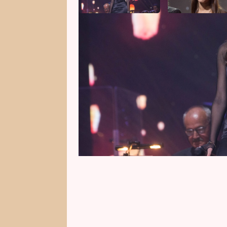
Starší ze dvou dcer Ivany Gottov
opět ukázala na sociálních sítíc
minule pochlubila snímky z cest,
nebo moře zaujal půvab devaten
fanoušků a pravidelně boduje i na
nikdo nic neví.