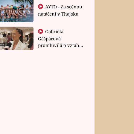
AYTO - Za scénou
natáčení v Thajsku
Gabriela
Gášpárová
promluvila o vztahu
a zakládání rodiny