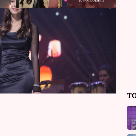
10 FOTOGRAFIÍ
é a Karla Gotta se po půlroční odmlce
h. Charlotte Gottová se podobně jako
 kde však fanoušky víc než palmy
áctileté dívky, která má hromady
 Slavíkovi, i když o jejím soukromí
TO