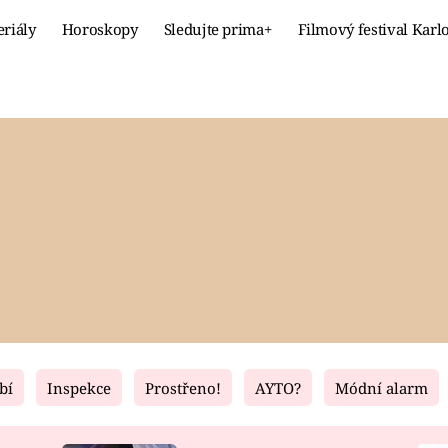
eriály
Horoskopy
Sledujte prima+
Filmový festival Karl
Celebrity
Recept
MÓDA A KRÁSA
HLAVNÍ JÍ
VZTAHY A SEX
SLADKÉ
PRIMA MAMINKA
ZDRAVÉ
bí
Inspekce
Prostřeno!
AYTO?
Módní alarm
Fresh
Living
RECEPTY
BYDLENÍ