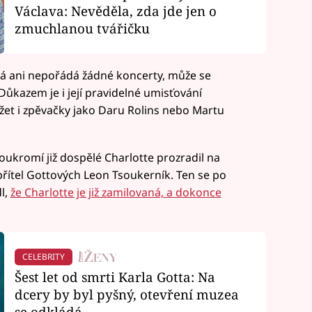
Václava: Nevěděla, zda jde jen o
zmuchlanou tvářičku
á ani nepořádá žádné koncerty, může se
ůkazem je i její pravidelné umisťování
žet i zpěvačky jako Daru Rolins nebo Martu
oukromí již dospělé Charlotte prozradil na
přítel Gottových Leon Tsoukerník. Ten se po
l,
že Charlotte je již zamilovaná, a dokonce
CELEBRITY
Šest let od smrti Karla Gotta: Na
dcery by byl pyšný, otevření muzea
se odkládá