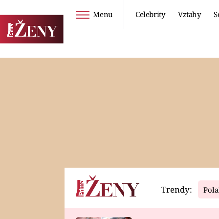
Menu
Celebrity
Vztahy
S
Seriály
Životní styl
ZOO
DIETY A HUBNUTÍ
PROSTŘENO!
CESTOVÁNÍ A
DOVOLENÁ
DUCH
ZDRAVÍ
Trendy:
Pola
Horoskopy
Video
ASTROČLÁNKY
SERIÁLY