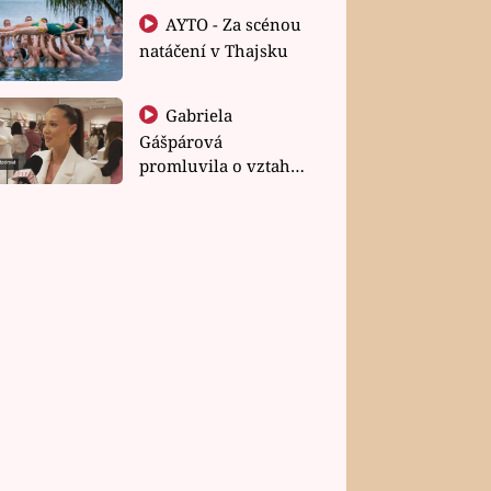
AYTO - Za scénou
natáčení v Thajsku
Gabriela
Gášpárová
promluvila o vztahu
a zakládání rodiny