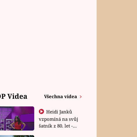
P Videa
Všechna videa
Heidi Janků
vzpomíná na svůj
šatník z 80. let -
Shopaholičky