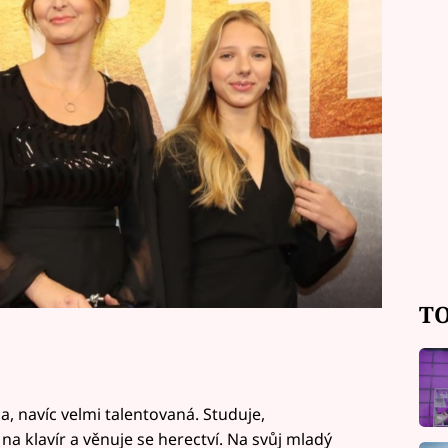
ecky nadaná. Co dnes dělá a jak se jí
TO
na, navíc velmi talentovaná. Studuje,
na klavír a věnuje se herectví. Na svůj mladý