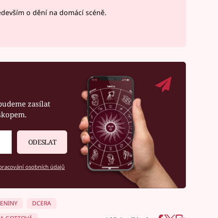
devším o dění na domácí scéně.
budeme zasílat
oskopem.
ODESLAT
racování osobních údajů
ENINY
DCERA