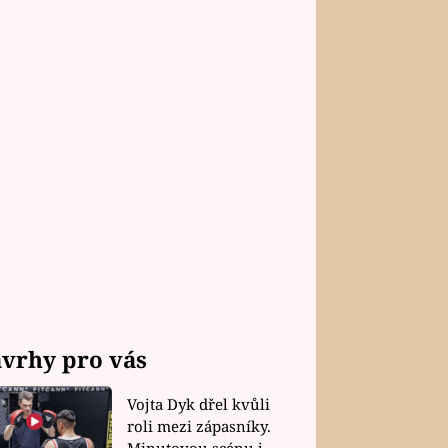
vrhy pro vás
Vojta Dyk dřel kvůli
roli mezi zápasníky.
Minutovou scénu jel