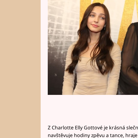
podobá, ale rovněž je velmi uměl
daří?
Z Charlotte Elly Gottové je krásná sleč
navštěvuje hodiny zpěvu a tance, hraje 