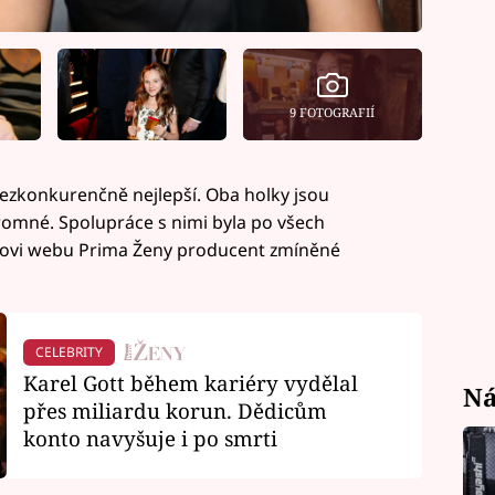
9 FOTOGRAFIÍ
 bezkonkurenčně nejlepší. Oba holky jsou
romné. Spolupráce s nimi byla po všech
orovi webu Prima Ženy producent zmíněné
CELEBRITY
Karel Gott během kariéry vydělal
Ná
přes miliardu korun. Dědicům
konto navyšuje i po smrti