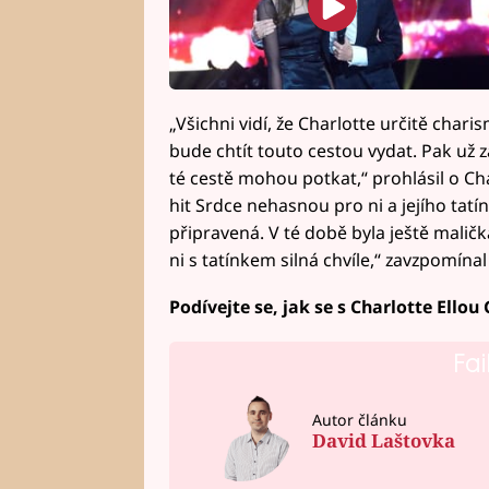
„Všichni vidí, že Charlotte určitě chari
bude chtít touto cestou vydat. Pak už zá
té cestě mohou potkat,“ prohlásil o Ch
hit Srdce nehasnou pro ni a jejího tatí
připravená. V té době byla ještě maličká 
ni s tatínkem silná chvíle,“ zavzpomínal
Podívejte se, jak se s Charlotte Ello
Fai
Autor článku
David Laštovka