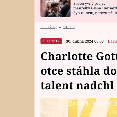
Srdceryvný projev
SNÁŘ
CELEBRITY
manželky Glena Hansard
Syn tu není, nerozuměl b
HOROSKOP NA
VAŘENÍ
tomu, vysvětlila
ROK 2023
Prima Ženy
■
Celebrity
30. dubna 2024 06:00
Davi
CELEBRITY
Charlotte Got
otce stáhla do
talent nadchl 
Žádná položka z 
Třetí dcera Karla Gotta Charlotte
zpěvák by na ni byl určitě velmi