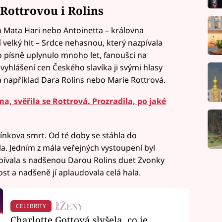
Rottrovou i Rolins
h Mata Hari nebo Antoinetta – královna
 velký hit – Srdce nehasnou, který nazpívala
o písně uplynulo mnoho let, fanoušci na
yhlášení cen Českého slavíka ji svými hlasy
ila například Dara Rolins nebo Marie Rottrová.
a, svěřila se Rottrová. Prozradila, po jaké
atínkova smrt. Od té doby se stáhla do
la. Jedním z mála veřejných vystoupení byl
zpívala s nadšenou Darou Rolins duet Zvonky
st a nadšeně jí aplaudovala celá hala.
CELEBRITY
Charlotte Gottová slyšela, co je