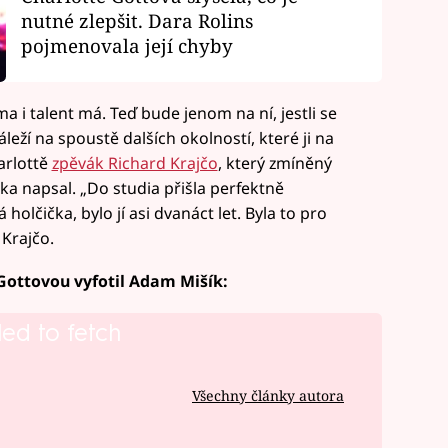
nutné zlepšit. Dara Rolins
pojmenovala její chyby
sma i talent má. Teď bude jenom na ní, jestli se
leží na spoustě dalších okolností, které ji na
arlottě
zpěvák Richard Krajčo
, který zmíněný
nka napsal. „Do studia přišla perfektně
holčička, bylo jí asi dvanáct let. Byla to pro
 Krajčo.
u Gottovou vyfotil Adam Mišík:
led to fetch
Všechny články autora