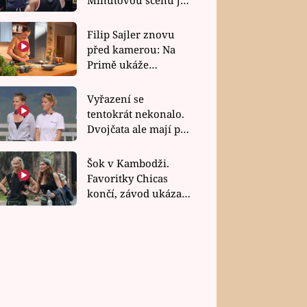
bez dubla
Filip Sajler znovu
před kamerou: Na
Primě ukáže
poctivou kuchyni i
rychlé recepty
Vyřazení se
tentokrát nekonalo.
Dvojčata ale mají po
uzavření třetí etapy
závodu nůž na krku
Šok v Kambodži.
Favoritky Chicas
končí, závod ukázal
svou nejtvrdší tvář