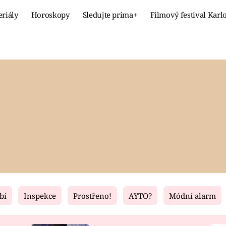
eriály
Horoskopy
Sledujte prima+
Filmový festival Karl
Celebrity
Recept
MÓDA A KRÁSA
HLAVNÍ JÍ
VZTAHY A SEX
SLADKÉ
PRIMA MAMINKA
ZDRAVÉ
bí
Inspekce
Prostřeno!
AYTO?
Módní alarm
Fresh
Living
RECEPTY
BYDLENÍ