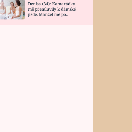
Denisa (34): Kamarádky
mě přemluvily k dámské
jízdě. Manžel mě po
návratu zaskočil