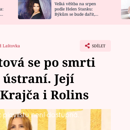
Velká věštba na srpen
NOVINKY
ZAHRADA
a:
podle Helen Stanku:
y
Býkům se bude dařit,
VIDEORECEPTY
DESIGN
Vodnáře čeká jízda
d Laštovka
SDÍLET
tová se po smrti
 ústraní. Její
Krajča i Rolins
playlistu není dostupná.
 Ella slaví 18. narozeniny a zesnulý
 pyšný. Nejenže se mu čím dál více