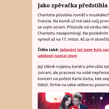
Jako zpěvačka předstihla 
Charlotte působila rovněž v muzikálec
Francie. Na kontě už má také svůj první
se svým otcem. Přestože od vzniku tét
Charlottu nezapomínají. Na posledním v
vynesli až na 17. místo. Až za ní skonč
Čtěte také:
Jedenáct let jsem byla sam
události nastal zlom
Její slibně rozjetou kariéru přerušila t
ústraní, ale pracovat na sobě nepřesta
koncert na počest Karla Gotta, kde za
štěstí. Strhla na sebe veškerou pozorno