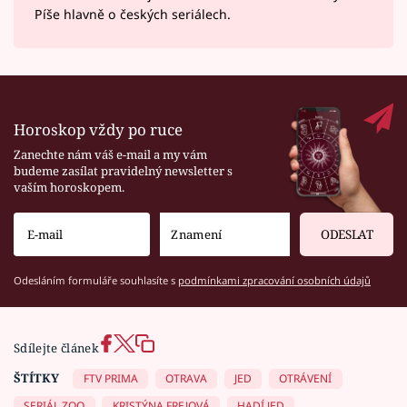
Píše hlavně o českých seriálech.
Horoskop vždy po ruce
Zanechte nám váš e-mail a my vám
budeme zasílat pravidelný newsletter s
vaším horoskopem.
ODESLAT
Odesláním formuláře souhlasíte s
podmínkami zpracování osobních údajů
Sdílejte článek
ŠTÍTKY
FTV PRIMA
OTRAVA
JED
OTRÁVENÍ
SERIÁL ZOO
KRISTÝNA FREJOVÁ
HADÍ JED