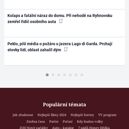
Kolaps a fatální náraz do domu. Při nehodě na Ryhnovsku
zemřel řidič osobního auta
Peklo, píší média o požáru u jezera Lago di Garda. Prchají
stovky lidí, oblast zahalil dým
Populární témata
Jak zhubnout
Nejlepší filmy 2024
Nejlepší horory
TV program
Změna času
Partie
Počasí
Kdy budou volby
ZOO Nové začátky
Auto – katalog
7 pádů Honzy Dědka