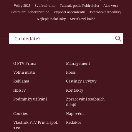
Volby 2025
Svařené víno
Tatarák podle Pohlreicha
Aloe vera
Pěstování lichořeřišnice
Výpočet ascendentu
Tvarohové knedlíky
Nejlepší palačinky
Švestkový koláč
O FTV Prima
Management
Volná místa
Press
Reklama
Castingy a výzvy
HbbTV
Kontakty
Podmínky užívání
Zpracování osobních
údajů
Cookies
Nápověda
Vlastník FTV Prima spol.
Redakce
s r.o.