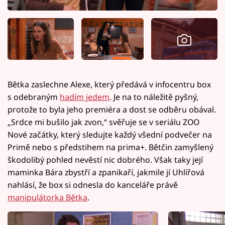
Bětka zaslechne Alexe, který předává v infocentru box
s odebraným
hadím jedem
. Je na to náležitě pyšný,
protože to byla jeho premiéra a dost se odběru obával.
„Srdce mi bušilo jak zvon,“ svěřuje se v seriálu ZOO
Nové začátky, který sledujte každý všední podvečer na
Primě nebo s předstihem na prima+. Bětčin zamyšlený
škodolibý pohled nevěstí nic dobrého. Však taky její
maminka Bára zbystří a zpanikaří, jakmile jí Uhlířová
nahlásí, že box si odnesla do kanceláře právě
manipulátorka Bětka
.