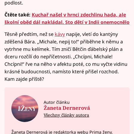
podlost.
Čtěte také:
Kuchař našel v hrnci zdechlinu hada, ale
školní oběd dál nakládal. Sto dětí v Indii onemocnělo
Těsně předtím, než se
kávy
napije, vletí do kantýny
zděšená Bára. „Michale, nepij to!“ přiběhne k němu a
vytrhne mu kelímek. Tím zničí Bětčin ďábelský plán a
dceru rozčílí do nepříčetnosti. „Chcípni, Michale!
Chcípni!“ řve na něho v afektu poté, co mu vyčte vidinu
krásné budoucnosti, namísto které přišel rozchod.
Kam zajde příště?
Autor článku
Žaneta Dernerová
Všechny články autora
Žaneta Dernerová je redaktorka webu Prima ženy.