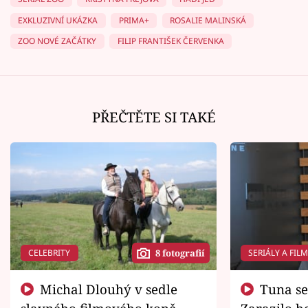
EXKLUZIVNÍ UKÁZKA
PRIMA+
ROSALIE MALINSKÁ
ZOO NOVÉ ZAČÁTKY
FILIP FRANTIŠEK ČERVENKA
PŘEČTĚTE SI TAKÉ
CELEBRITY
SERIÁLY A FIL
8 fotografií
Michal Dlouhý v sedle
Tuna se chtěl vrátit domů.