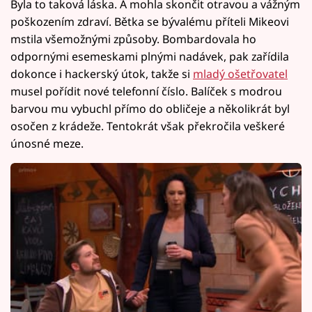
Byla to taková láska. A mohla skončit otravou a vážným
poškozením zdraví. Bětka se bývalému příteli Mikeovi
mstila všemožnými způsoby. Bombardovala ho
odpornými esemeskami plnými nadávek, pak zařídila
dokonce i hackerský útok, takže si
mladý ošetřovatel
musel pořídit nové telefonní číslo. Balíček s modrou
barvou mu vybuchl přímo do obličeje a několikrát byl
osočen z krádeže. Tentokrát však překročila veškeré
únosné meze.