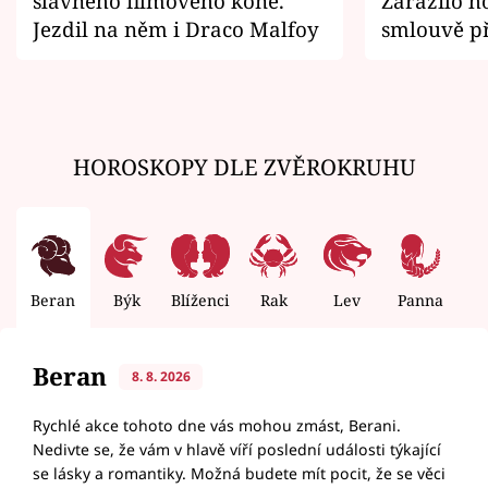
slavného filmového koně.
Zarazilo ho
Jezdil na něm i Draco Malfoy
smlouvě př
zemřít
HOROSKOPY DLE ZVĚROKRUHU
Beran
Býk
Blíženci
Rak
Lev
Panna
V
Beran
8. 8. 2026
Rychlé akce tohoto dne vás mohou zmást, Berani.
Nedivte se, že vám v hlavě víří poslední události týkající
se lásky a romantiky. Možná budete mít pocit, že se věci