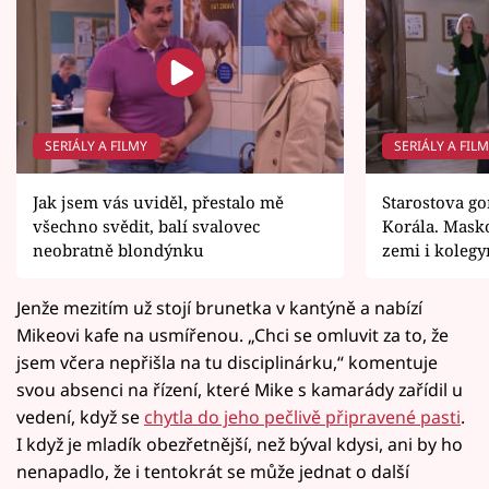
SERIÁLY A FILMY
SERIÁLY A FIL
Jak jsem vás uviděl, přestalo mě
Starostova go
všechno svědit, balí svalovec
Korála. Mask
neobratně blondýnku
zemi i kolegy
Jenže mezitím už stojí brunetka v kantýně a nabízí
Mikeovi kafe na usmířenou. „Chci se omluvit za to, že
jsem včera nepřišla na tu disciplinárku,“ komentuje
svou absenci na řízení, které Mike s kamarády zařídil u
vedení, když se
chytla do jeho pečlivě připravené pasti
.
I když je mladík obezřetnější, než býval kdysi, ani by ho
nenapadlo, že i tentokrát se může jednat o další