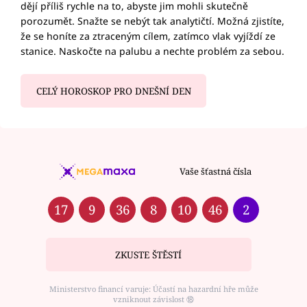
dějí příliš rychle na to, abyste jim mohli skutečně
porozumět. Snažte se nebýt tak analytičtí. Možná zjistíte,
že se honíte za ztraceným cílem, zatímco vlak vyjíždí ze
stanice. Naskočte na palubu a nechte problém za sebou.
CELÝ HOROSKOP PRO DNEŠNÍ DEN
Vaše šťastná čísla
17
9
36
8
10
46
2
ZKUSTE ŠTĚSTÍ
Ministerstvo financí varuje: Účastí na hazardní hře může
vzniknout závislost ⑱