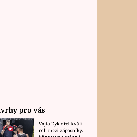
vrhy pro vás
Vojta Dyk dřel kvůli
roli mezi zápasníky.
Minutovou scénu jel