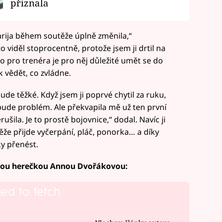
přiznala
Darija během soutěže úplně změnila,“
to viděl stoprocentně, protože jsem ji drtil na
ako pro trenéra je pro něj důležité umět se do
k vědět, co zvládne.
bude těžké. Když jsem ji poprvé chytil za ruku,
si bude problém. Ale překvapila mě už ten první
ušila. Je to prostě bojovnice,“ dodal. Navíc ji
že přijde vyčerpání, pláč, ponorka… a díky
y přenést.
adou herečkou Annou Dvořákovou:
led to fetch