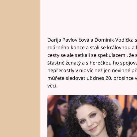
Darija Pavlovičová a Dominik Vodička sp
zdárného konce a stali se královnou a
cesty se ale setkali se spekulacemi, že 
šťastně ženatý a s herečkou ho spojova
nepřerostly v nic víc než jen nevinné p
můřete sledovat už dnes 20. prosince ve
věcí.