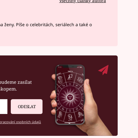
Všechny články autora
 ženy. Píše o celebritách, seriálech a také o
budeme zasílat
oskopem.
ODESLAT
racování osobních údajů