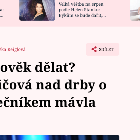
Velká věštba na srpen
NOVINKY
ZAHRADA
a:
podle Helen Stanku:
y
Býkům se bude dařit,
VIDEORECEPTY
DESIGN
Vodnáře čeká jízda
iška Reiglová
SDÍLET
lověk dělat?
ičová nad drby o
ečníkem mávla