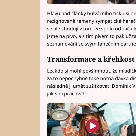
Hlavu nad články bulvárního tisku si ne
rezignovaně rameny sympatická herečka
se ale shodují v tom, že spolu od začátk
jsme na pivo, a s tím pivem to pak už 
seznamování se svým tanečním partne
Transformace a křehkost
Leckdo si mohl povšimnout, že mladičk
za to nepochybně také notná dávka disc
následně ji umět zužitkovat. Dominik 
jak s ní pracovat.