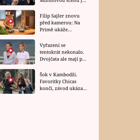
bez dubla
Filip Sajler znovu
před kamerou: Na
Primě ukáže
poctivou kuchyni i
rychlé recepty
Vyřazení se
tentokrát nekonalo.
Dvojčata ale mají po
uzavření třetí etapy
závodu nůž na krku
Šok v Kambodži.
Favoritky Chicas
končí, závod ukázal
svou nejtvrdší tvář