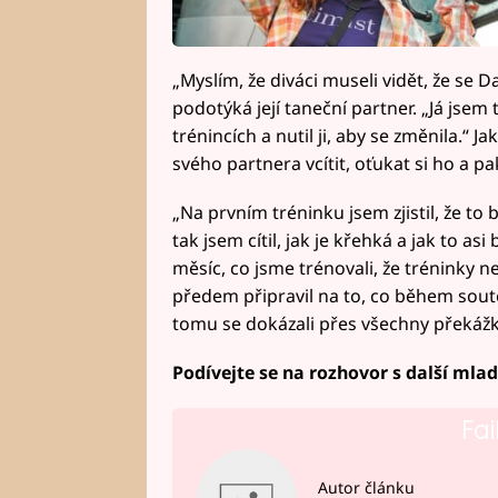
„Myslím, že diváci museli vidět, že se 
podotýká její taneční partner. „Já jsem 
trénincích a nutil ji, aby se změnila.“ J
svého partnera vcítit, oťukat si ho a pa
„Na prvním tréninku jsem zjistil, že to 
tak jsem cítil, jak je křehká a jak to a
měsíc, co jsme trénovali, že tréninky ner
předem připravil na to, co během soutě
tomu se dokázali přes všechny překážk
Podívejte se na rozhovor s další ml
Fai
Autor článku