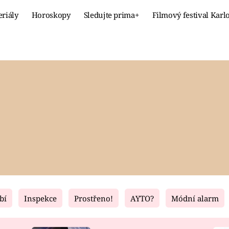
eriály
Horoskopy
Sledujte prima+
Filmový festival Karl
Celebrity
Recept
MÓDA A KRÁSA
HLAVNÍ JÍ
VZTAHY A SEX
SLADKÉ
PRIMA MAMINKA
ZDRAVÉ
bí
Inspekce
Prostřeno!
AYTO?
Módní alarm
Fresh
Living
RECEPTY
BYDLENÍ