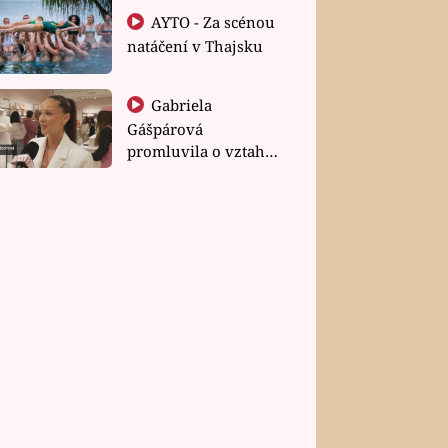
AYTO - Za scénou
natáčení v Thajsku
Gabriela
Gášpárová
promluvila o vztahu
a zakládání rodiny