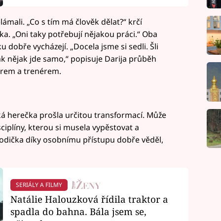
lámali. „Co s tím má člověk dělat?“ krčí
. „Oni taky potřebují nějakou práci.“ Oba
u dobře vycházejí. „Docela jsme si sedli. Šli
tak nějak jde samo,“ popisuje Darija průběh
rem a trenérem.
á herečka prošla určitou transformací. Může
iplíny, kterou si musela vypěstovat a
Vodička díky osobnímu přístupu dobře věděl,
SERIÁLY A FILMY
Natálie Halouzková řídila traktor a
spadla do bahna. Bála jsem se,