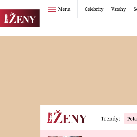
Menu
Celebrity
Vztahy
S
Seriály
Životní styl
ZOO
DIETY A HUBNUTÍ
PROSTŘENO!
CESTOVÁNÍ A
DOVOLENÁ
DUCH
ZDRAVÍ
Trendy:
Pola
Horoskopy
Video
ASTROČLÁNKY
SERIÁLY