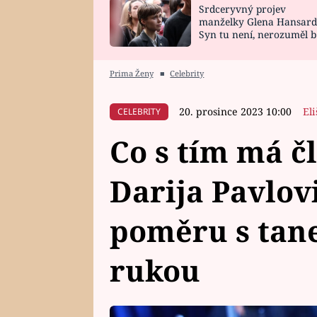
Srdceryvný projev
SNÁŘ
CELEBRITY
manželky Glena Hansard
Syn tu není, nerozuměl b
HOROSKOP NA
VAŘENÍ
tomu, vysvětlila
ROK 2023
Prima Ženy
■
Celebrity
20. prosince 2023 10:00
El
CELEBRITY
Co s tím má č
Darija Pavlov
poměru s tan
rukou