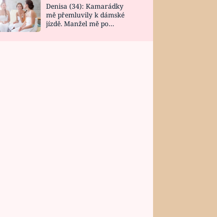
Denisa (34): Kamarádky
mě přemluvily k dámské
jízdě. Manžel mě po
návratu zaskočil