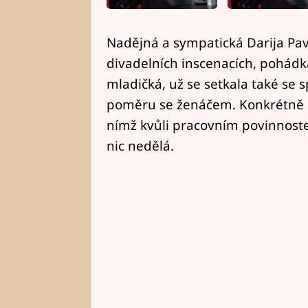
Nadějná a sympatická Darija Pavl
divadelních inscenacích, pohádká
mladičká, už se setkala také se
poměru se ženáčem. Konkrétně 
nímž kvůli pracovním povinnoste
nic nedělá.