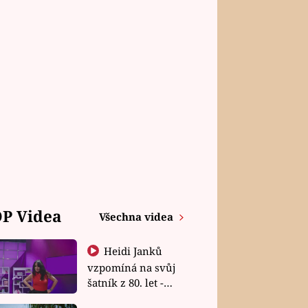
P Videa
Všechna videa
Heidi Janků
vzpomíná na svůj
šatník z 80. let -
Shopaholičky