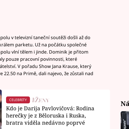
olu v televizní taneční soutěži došli až do
 králem parketu. Už na počátku společné
spolu vlní tělem i jinde. Dominik je přitom
ly pouze pracovní povinnosti, které
řátelství. V pořadu Show Jana Krause, který
 22.50 na Primě, dali najevo, že zůstali nad
CELEBRITY
Ná
Kdo je Darija Pavlovičová: Rodina
herečky je z Běloruska i Ruska,
bratra viděla nedávno poprvé