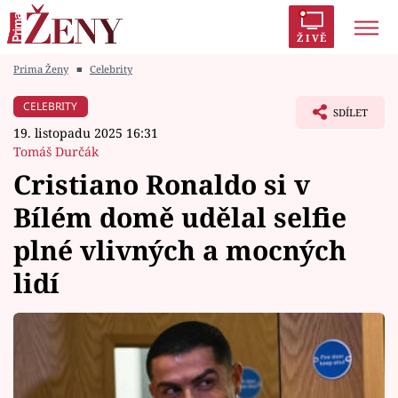
ŽIVĚ
Prima Ženy
■
Celebrity
Trendy:
Polabí
Inspekce
Prostřeno!
AYTO?
CELEBRITY
SDÍLET
Módní alarm
Zrádci
Proměny
19. listopadu 2025 16:31
Tomáš Durčák
Cristiano Ronaldo si v
Bílém domě udělal selfie
Témata
plné vlivných a mocných
Celebrity
lidí
Vztahy
Seriály