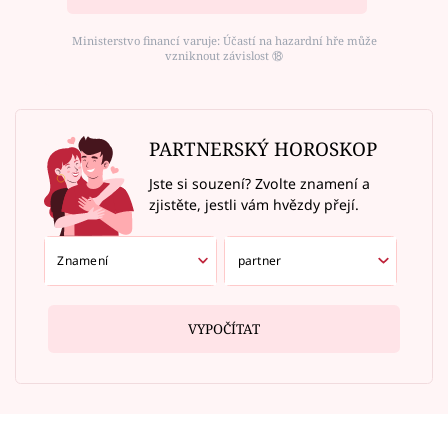
Ministerstvo financí varuje: Účastí na hazardní hře může
vzniknout závislost ⑱
PARTNERSKÝ HOROSKOP
Jste si souzení? Zvolte znamení a
zjistěte, jestli vám hvězdy přejí.
VYPOČÍTAT