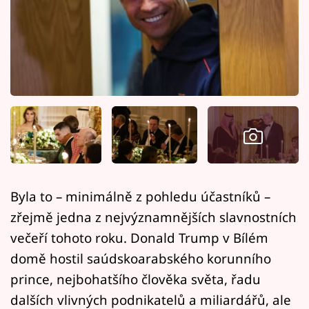
Horoskopy
Sledujte prima+
Filmový festival Karlovy Vary
Pořady
Mámy sobě
Přihlášení
Byla to – minimálně z pohledu účastníků –
zřejmě jedna z nejvýznamnějších slavnostních
Sledujte nás
večeří tohoto roku. Donald Trump v Bílém
domě hostil saúdskoarabského korunního
prince, nejbohatšího člověka světa, řadu
dalších vlivných podnikatelů a miliardářů, ale