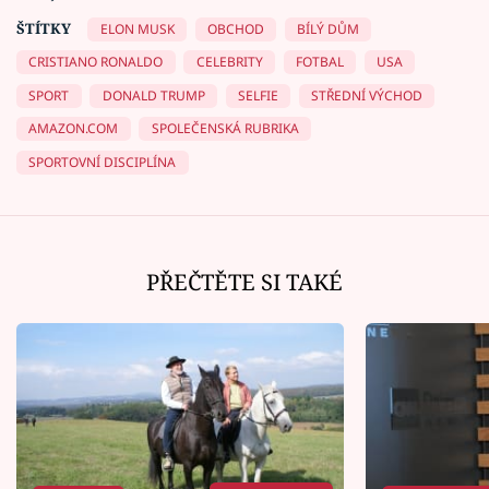
ŠTÍTKY
ELON MUSK
OBCHOD
BÍLÝ DŮM
CRISTIANO RONALDO
CELEBRITY
FOTBAL
USA
SPORT
DONALD TRUMP
SELFIE
STŘEDNÍ VÝCHOD
AMAZON.COM
SPOLEČENSKÁ RUBRIKA
SPORTOVNÍ DISCIPLÍNA
PŘEČTĚTE SI TAKÉ