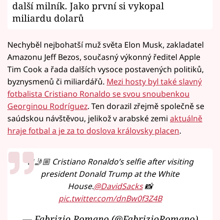
další milník. Jako první si vykopal
miliardu dolarů
Nechyběl nejbohatší muž světa Elon Musk, zakladatel
Amazonu Jeff Bezos, současný výkonný ředitel Apple
Tim Cook a řada dalších vysoce postavených politiků,
byznysmenů či miliardářů.
Mezi hosty byl také slavný
fotbalista Cristiano Ronaldo se svou snoubenkou
Georginou Rodríguez
. Ten dorazil zřejmě společně se
saúdskou návštěvou, jelikož v arabské zemi
aktuálně
hraje fotbal a je za to doslova královsky placen
.
🚨🤳🏼 Cristiano Ronaldo’s selfie after visiting
president Donald Trump at the White
House.
@DavidSacks
📸
pic.twitter.com/dnBw0f3Z4B
— Fabrizio Romano (@FabrizioRomano)