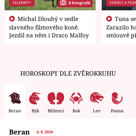
CELEBRITY
SERIÁLY A FIL
8 fotografií
Michal Dlouhý v sedle
Tuna se chtěl vrátit domů.
slavného filmového koně.
Zarazilo ho
Jezdil na něm i Draco Malfoy
smlouvě př
zemřít
HOROSKOPY DLE ZVĚROKRUHU
Beran
Býk
Blíženci
Rak
Lev
Panna
V
Beran
6. 8. 2026