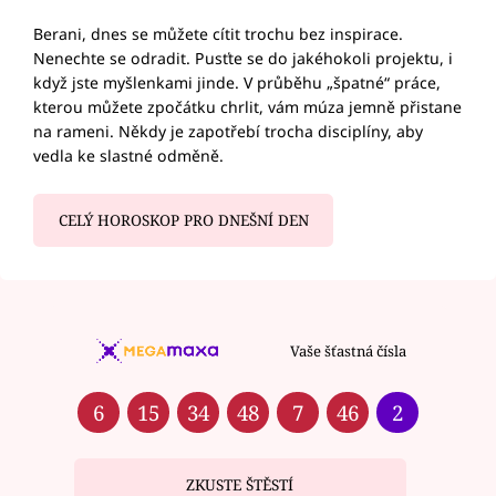
Berani, dnes se můžete cítit trochu bez inspirace.
Nenechte se odradit. Pusťte se do jakéhokoli projektu, i
když jste myšlenkami jinde. V průběhu „špatné“ práce,
kterou můžete zpočátku chrlit, vám múza jemně přistane
na rameni. Někdy je zapotřebí trocha disciplíny, aby
vedla ke slastné odměně.
CELÝ HOROSKOP PRO DNEŠNÍ DEN
Vaše šťastná čísla
6
15
34
48
7
46
2
ZKUSTE ŠTĚSTÍ