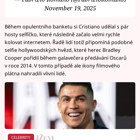
November 19, 2025
Během opulentního banketu si Cristiano udělal s pár
hosty selfíčko, které následně začalo velmi rychle
kolovat internetem. Řadě lidí totiž připomíná podobné
selfie hollywoodských hvězd, které herec Bradley
Cooper pořídil během galavečera předávání Oscarů
v roce 2014. V tomto případě ale ikony filmového
plátna nahradili vlivní lidé.
CELEBRITY