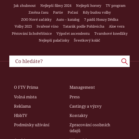
Jak zhubnout
Nejlepší filmy 2024
Nejlepší horory
TV program
Změna času
Partie
Počasí
Kdy budou volby
ZOO Nové začátky
Auto – katalog
7 pádů Honzy Dědka
Volby 2025
Svařené víno
Tatarák podle Pohlreicha
Aloe vera
Pěstování lichořeřišnice
Výpočet ascendentu
Tvarohové knedlíky
Nejlepší palačinky
Švestkový koláč
O FTV Prima
Management
Volná místa
Press
Reklama
Castingy a výzvy
HbbTV
Kontakty
Podmínky užívání
Zpracování osobních
údajů