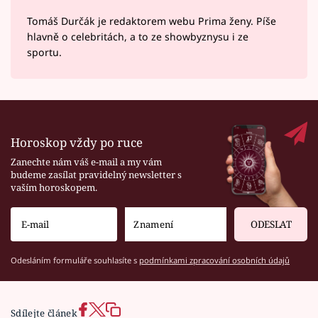
Tomáš Durčák je redaktorem webu Prima ženy. Píše
hlavně o celebritách, a to ze showbyznysu i ze
sportu.
Horoskop vždy po ruce
Zanechte nám váš e-mail a my vám
budeme zasílat pravidelný newsletter s
vaším horoskopem.
ODESLAT
Odesláním formuláře souhlasíte s
podmínkami zpracování osobních údajů
Sdílejte článek