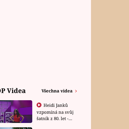
P Videa
Všechna videa
Heidi Janků
vzpomíná na svůj
šatník z 80. let -
Shopaholičky