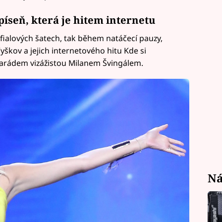
píseň, která je hitem internetu
y fialových šatech, tak během natáčecí pauzy,
yškov a jejich internetového hitu Kde si
amarádem vizážistou Milanem Švingálem.
Ná