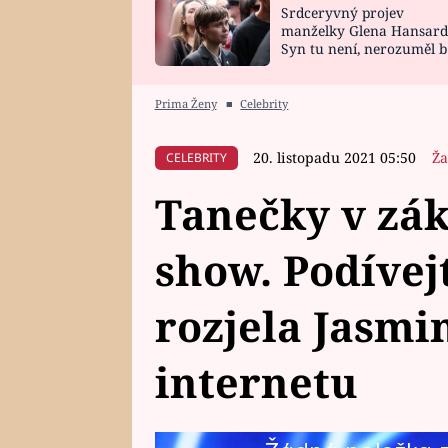
Srdceryvný projev
SNÁŘ
CELEBRITY
manželky Glena Hansard
Syn tu není, nerozuměl b
HOROSKOP NA
VAŘENÍ
tomu, vysvětlila
ROK 2023
Prima Ženy
■
Celebrity
20. listopadu 2021 05:50
Ža
CELEBRITY
Tanečky v zák
show. Podívejt
rozjela Jasmin
internetu