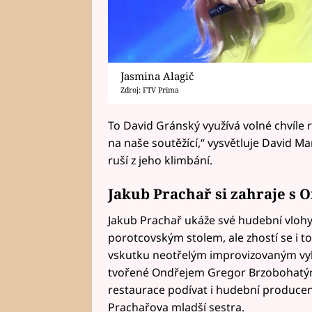
Jasmina Alagič
Zdroj: FTV Prima
To David Gránský využívá volné chvíle r
na naše soutěžící,“ vysvětluje David 
ruší z jeho klimbání.
Jakub Prachař si zahraje s
Jakub Prachař ukáže své hudební vloh
porotcovským stolem, ale zhostí se i t
vskutku neotřelým improvizovaným vy
tvořené Ondřejem Gregor Brzobohatým
restaurace podívat i hudební producent 
Prachařova mladší sestra.