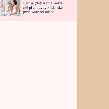
Denisa (34): Kamarádky
mě přemluvily k dámské
jízdě. Manžel mě po
návratu zaskočil