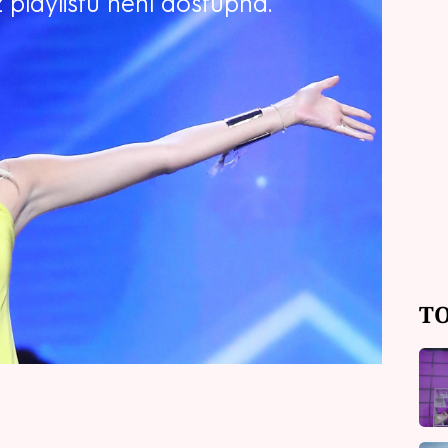
playlistu není dostupná.
uhé čekání. Nyní máme exkluzivní
é chvíle krátí porotci a moderátoři
 Alagič to rozjede se svým
akub Prachař si spolu s Ondřejem
improvizované bicí.
TO