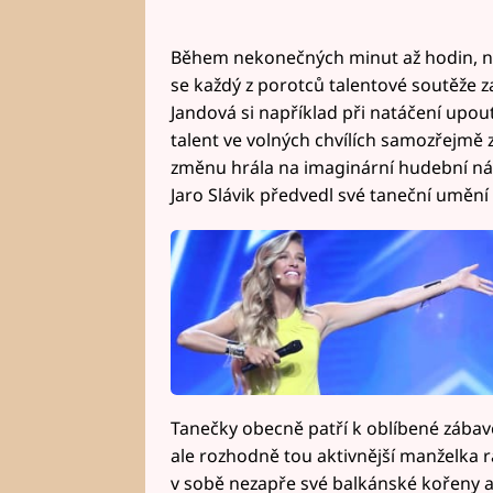
Během nekonečných minut až hodin, než
se každý z porotců talentové soutěže
Jandová si například při natáčení up
talent ve volných chvílích samozřejmě 
změnu hrála na imaginární hudební nás
Jaro Slávik předvedl své taneční umění 
Tanečky obecně patří k oblíbené zába
ale rozhodně tou aktivnější manželka 
v sobě nezapře své balkánské kořeny 