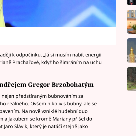
aději k odpočinku. „Já si musím nabít energii
Marianě Prachařové, když ho šimráním na uchu
 Ondřejem Gregor Brzobohatým
y nejen předstíraným bubnováním za
oho reálného. Ovšem nikoliv s bubny, ale se
bavením. Na nově vzniklé hudební duo
 a Jakubem se kromě Mariany přišel do
Jaro Slávik, který je natáčí stejně jako