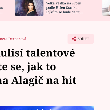
Velká věštba na srpen
NOVINKY
ZAHRADA
a:
podle Helen Stanku:
y
Býkům se bude dařit,
VIDEORECEPTY
DESIGN
Vodnáře čeká jízda
neta Dernerová
SDÍLET
ulisí talentové
e se, jak to
a Alagič na hit