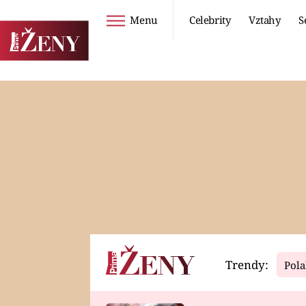
Menu
Celebrity
Vztahy
S
Seriály
Životní styl
ZOO
DIETY A HUBNUTÍ
PROSTŘENO!
CESTOVÁNÍ A
DOVOLENÁ
DUCH
ZDRAVÍ
Trendy:
Pola
Horoskopy
Video
ASTROČLÁNKY
SERIÁLY