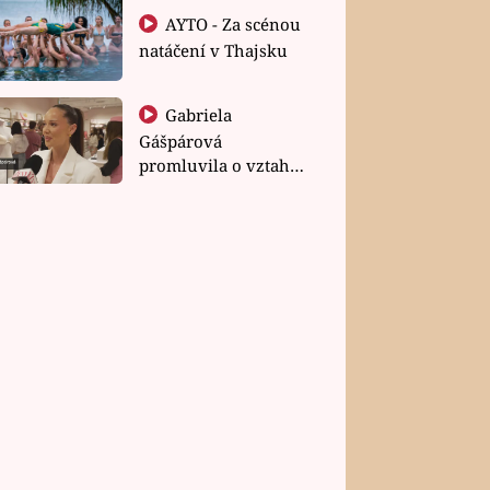
AYTO - Za scénou
natáčení v Thajsku
Gabriela
Gášpárová
promluvila o vztahu
a zakládání rodiny