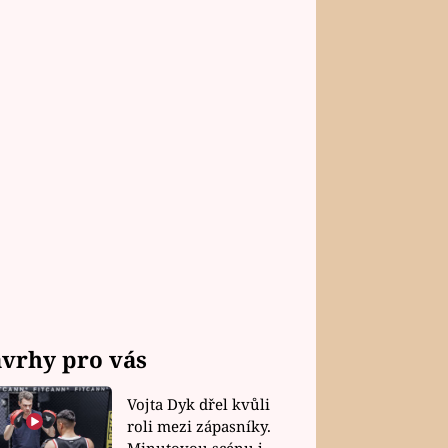
vrhy pro vás
Vojta Dyk dřel kvůli
roli mezi zápasníky.
Minutovou scénu jel