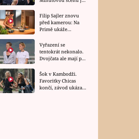
bez dubla
Filip Sajler znovu
před kamerou: Na
Primě ukáže
poctivou kuchyni i
rychlé recepty
Vyřazení se
tentokrát nekonalo.
Dvojčata ale mají po
uzavření třetí etapy
závodu nůž na krku
Šok v Kambodži.
Favoritky Chicas
končí, závod ukázal
svou nejtvrdší tvář