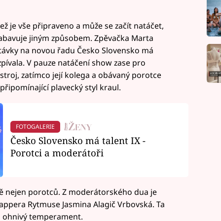
 je vše připraveno a může se začít natáčet,
 zabavuje jiným způsobem. Zpěvačka Marta
outávky na novou řadu Česko Slovensko má
zpívala. V pauze natáčení show zase pro
troj, zatímco její kolega a obávaný porotce
připomínající plavecký styl kraul.
FOTOGALERIE
Česko Slovensko má talent IX -
Porotci a moderátoři
vě nejen porotců. Z moderátorského dua je
rappera Rytmuse Jasmina Alagič Vrbovská. Ta
a ohnivý temperament.