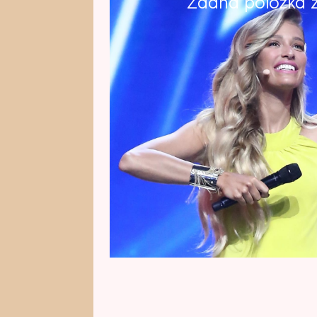
Žádná položka z 
Každé natáčení provází vždy dlo
možnost dozvědět se, jak si takov
talentové show. Zatímco Jasmina
kamarádem na internetový hit, J
Gregor Brzobohatým zahraje na 