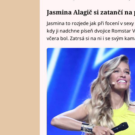
Jasmina Alagič si zatančí na 
Jasmina to rozjede jak při focení v sex
kdy ji nadchne píseň dvojice Romstar V
včera bol. Zatrsá si na ni i se svým k