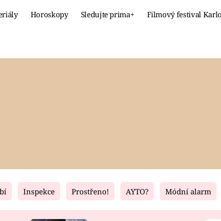
eriály
Horoskopy
Sledujte prima+
Filmový festival Karl
Celebrity
Recept
MÓDA A KRÁSA
HLAVNÍ JÍ
VZTAHY A SEX
SLADKÉ
PRIMA MAMINKA
ZDRAVÉ
bí
Inspekce
Prostřeno!
AYTO?
Módní alarm
Fresh
Living
RECEPTY
BYDLENÍ