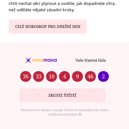
chtít nechat věci plynout a uvidíte, jak dopadnete zítra,
než uděláte nějaké zásadní kroky.
CELÝ HOROSKOP PRO DNEŠNÍ DEN
Vaše šťastná čísla
36
33
10
4
9
46
2
ZKUSTE ŠTĚSTÍ
Ministerstvo financí varuje: Účastí na hazardní hře může
vzniknout závislost ⑱