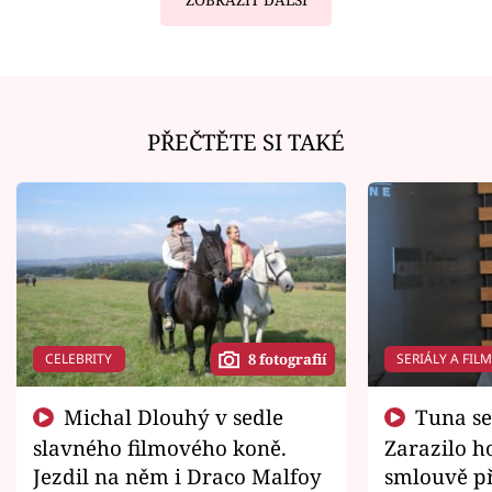
PŘEČTĚTE SI TAKÉ
CELEBRITY
SERIÁLY A FIL
8 fotografií
Michal Dlouhý v sedle
Tuna se chtěl vrátit domů.
slavného filmového koně.
Zarazilo ho
Jezdil na něm i Draco Malfoy
smlouvě př