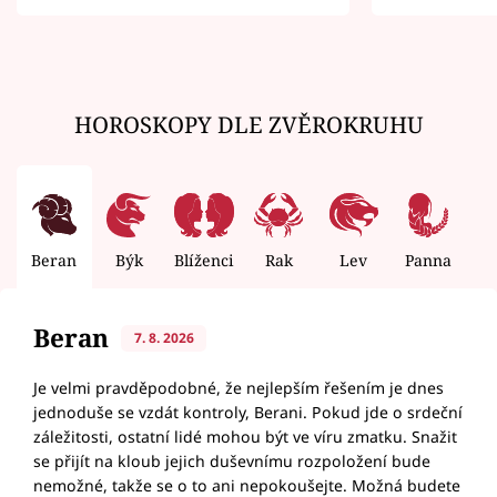
zemřít
HOROSKOPY DLE ZVĚROKRUHU
Beran
Býk
Blíženci
Rak
Lev
Panna
V
Beran
7. 8. 2026
Je velmi pravděpodobné, že nejlepším řešením je dnes
jednoduše se vzdát kontroly, Berani. Pokud jde o srdeční
záležitosti, ostatní lidé mohou být ve víru zmatku. Snažit
se přijít na kloub jejich duševnímu rozpoložení bude
nemožné, takže se o to ani nepokoušejte. Možná budete