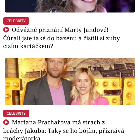
CELEBRITY
Odvážné přiznání Marty Jandové!
Čůrali jste také do bazénu a čistili si zuby
cizím kartáčkem?
CELEBRITY
Mariana Prachařová má strach z
bráchy Jakuba: Taky se ho bojím, přiznává
moderátorka