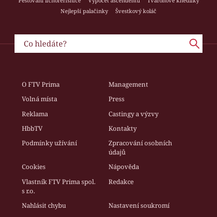
Pěstování lichořeřišnice
Výpočet ascendentu
Tvarohové knedlíky
Nejlepší palačinky
Švestkový koláč
O FTV Prima
Management
Volná místa
Press
Reklama
Castingy a výzvy
HbbTV
Kontakty
Podmínky užívání
Zpracování osobních
údajů
Cookies
Nápověda
Vlastník FTV Prima spol.
Redakce
s r.o.
Nahlásit chybu
Nastavení soukromí