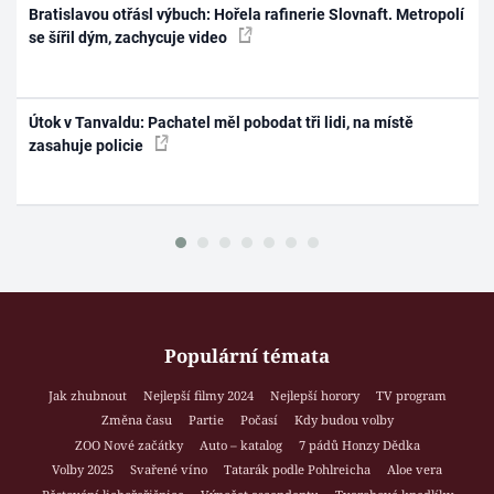
Bratislavou otřásl výbuch: Hořela rafinerie Slovnaft. Metropolí
se šířil dým, zachycuje video
Útok v Tanvaldu: Pachatel měl pobodat tři lidi, na místě
zasahuje policie
Populární témata
Jak zhubnout
Nejlepší filmy 2024
Nejlepší horory
TV program
Změna času
Partie
Počasí
Kdy budou volby
ZOO Nové začátky
Auto – katalog
7 pádů Honzy Dědka
Volby 2025
Svařené víno
Tatarák podle Pohlreicha
Aloe vera