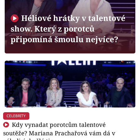
Horoskopy
Sledujte prima+
Héliové hrátky v talentové
show. Který z porotců
Filmový festival Karlovy Vary
připomíná šmoulu nejvíce?
Pořady
Mámy sobě
Přihlášení
Sledujte nás
CELEBRITY
Kdy vynadat porotcům talentové
soutěže? Mariana Prachařová vám dá v