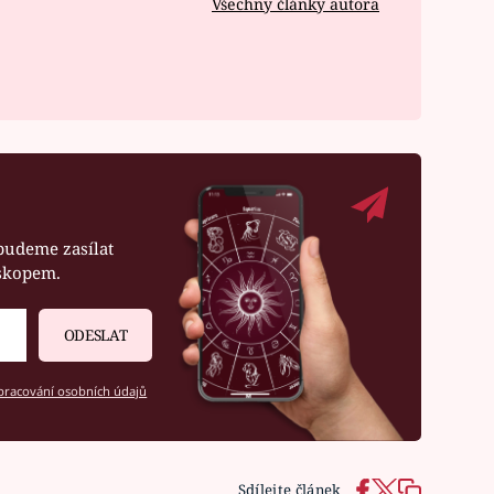
Všechny články autora
budeme zasílat
oskopem.
ODESLAT
racování osobních údajů
Sdílejte článek