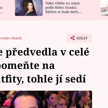
Velká věštba na srpen
NOVINKY
ZAHRADA
a:
podle Helen Stanku:
y
Býkům se bude dařit,
VIDEORECEPTY
DESIGN
Vodnáře čeká jízda
roslav Honsů
SDÍLET
 předvedla v celé
apomeňte na
ity, tohle jí sedí