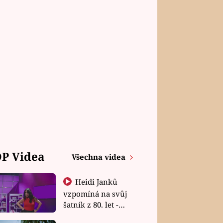
P Videa
Všechna videa
Heidi Janků
vzpomíná na svůj
šatník z 80. let -
Shopaholičky