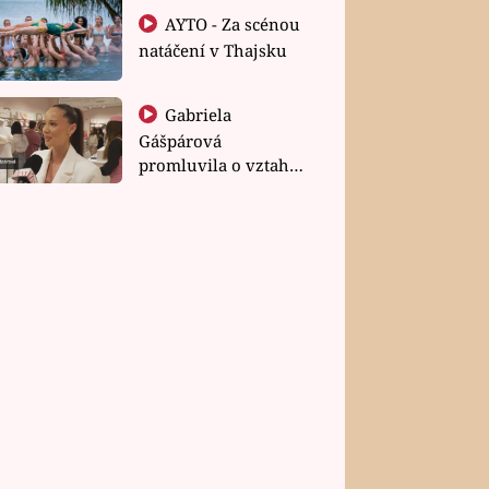
AYTO - Za scénou
natáčení v Thajsku
Gabriela
Gášpárová
promluvila o vztahu
a zakládání rodiny