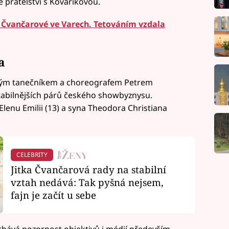
 přátelství s Kováříkovou.
 Čvančarové ve Varech. Tetováním vzdala
a
ným tanečníkem a choreografem Petrem
stabilnějších párů českého showbyznysu.
lenu Emilii (13) a syna Theodora Christiana
CELEBRITY
Jitka Čvančarová rady na stabilní
vztah nedává: Tak pyšná nejsem,
fajn je začít u sebe