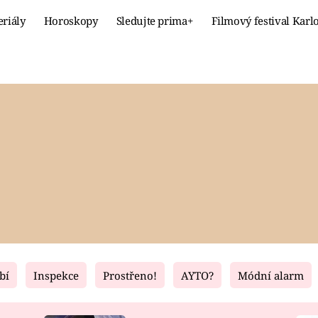
eriály
Horoskopy
Sledujte prima+
Filmový festival Karl
Celebrity
Recept
MÓDA A KRÁSA
HLAVNÍ JÍ
VZTAHY A SEX
SLADKÉ
PRIMA MAMINKA
ZDRAVÉ
bí
Inspekce
Prostřeno!
AYTO?
Módní alarm
Fresh
Living
RECEPTY
BYDLENÍ