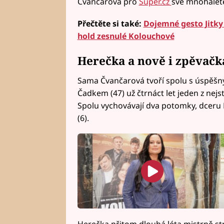
Čvančarová pro
Super.cz
své mnohaleté
Přečtěte si také:
Dojemné gesto Jitky
hold zesnulé Kolouchové
Herečka a nově i zpěvačk
Sama Čvančarová tvoří spolu s úspěš
Čadkem (47) už čtrnáct let jeden z nej
Spolu vychovávají dva potomky, dceru E
(6).