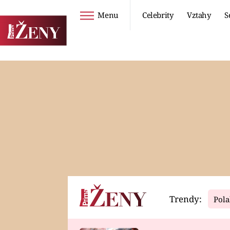
Menu
Celebrity
Vztahy
S
Seriály
Životní styl
ZOO
DIETY A HUBNUTÍ
PROSTŘENO!
CESTOVÁNÍ A
DOVOLENÁ
DUCH
ZDRAVÍ
Trendy:
Pola
Horoskopy
Video
ASTROČLÁNKY
SERIÁLY