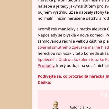
Herečka přitom dlouhá léta mistrně st
na sebe a je tedy jakýmsi štítem pro své 
bujném výstřihu už se napsaly stohy tex
normální, ničím nerušené dětství a rodi
Kromě rolí manželky a matky ale Jitka 
Naposledy se blýskla v nové komedii Pe
zamilovanou radní a velkou část na pla
ztvárnil smutného zpěváka marně hledají
hereckou roli však v této komedii ukáza
Společně s Ondrou Sokolem totiž ke Ko
Protipóly
, který boduje na sociálních sí
Podívejte se, co prozradila herečka 
Dědka:
Fai
Autor článku