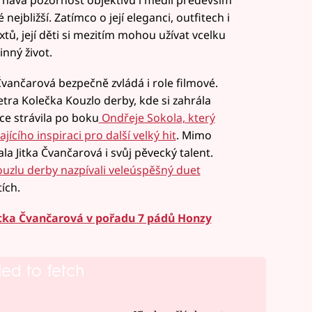
rhává pozornost objektivů i médií především
nejbližší. Zatímco o její eleganci, outfitech i
tů, její děti si mezitím mohou užívat vcelku
nný život.
Čvančarová bezpečně zvládá i role filmové.
tra Kolečka Kouzlo derby, kde si zahrála
ce strávila po boku
Ondřeje Sokola, který
cího inspiraci pro další velký hit
. Mimo
la Jitka Čvančarová i svůj pěvecký talent.
uzlu derby nazpívali veleúspěšný duet
tích.
Jitka Čvančarová v pořadu 7 pádů Honzy
led to fetch