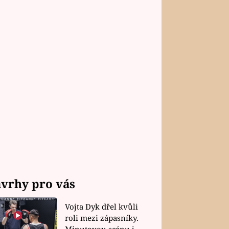
vrhy pro vás
Vojta Dyk dřel kvůli
roli mezi zápasníky.
Minutovou scénu jel