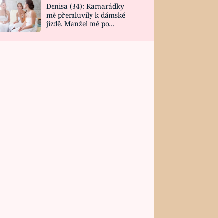
Denisa (34): Kamarádky
mě přemluvily k dámské
jízdě. Manžel mě po
návratu zaskočil