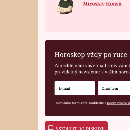
Miroslav Honsů
Horoskop vždy po ruce
Zanechte nám váš e-mail a my vám 
pravidelný newsletter s vaším hor
Odesláním formuláře souhlasíte s
podmínkami zp
VSTOUPIT DO DISKUZE