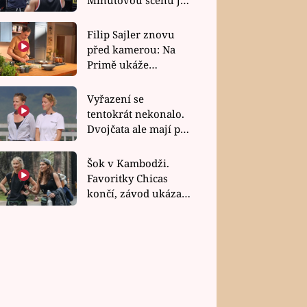
bez dubla
Filip Sajler znovu
před kamerou: Na
Primě ukáže
poctivou kuchyni i
rychlé recepty
Vyřazení se
tentokrát nekonalo.
Dvojčata ale mají po
uzavření třetí etapy
závodu nůž na krku
Šok v Kambodži.
Favoritky Chicas
končí, závod ukázal
svou nejtvrdší tvář