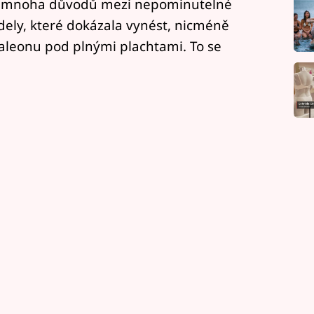
 z mnoha důvodů mezi nepominutelné
dely, které dokázala vynést, nicméně
aleonu pod plnými plachtami. To se