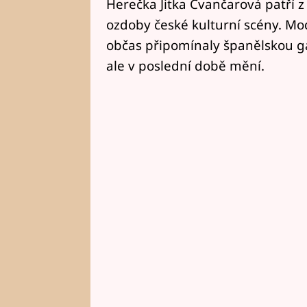
Herečka Jitka Čvančarová patří
ozdoby české kulturní scény. Mo
občas připomínaly španělskou g
ale v poslední době mění.