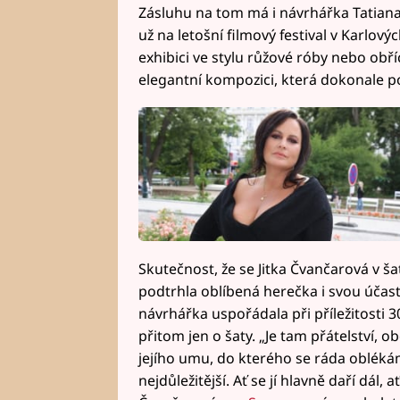
Zásluhu na tom má i návrhářka Tatiana
už na letošní filmový festival v Karlov
exhibici ve stylu růžové róby nebo obř
elegantní kompozici, která dokonale p
Skutečnost, že se Jitka Čvančarová v ša
podtrhla oblíbená herečka i svou účast
návrhářka uspořádala při příležitosti 3
přitom jen o šaty. „Je tam přátelství, 
jejího umu, do kterého se ráda oblékám, 
nejdůležitější. Ať se jí hlavně daří dál,