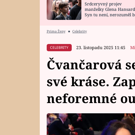
Srdceryvný projev
SNÁŘ
CELEBRITY
manželky Glena Hansard
Syn tu není, nerozuměl b
HOROSKOP NA
VAŘENÍ
tomu, vysvětlila
ROK 2023
Prima Ženy
■
Celebrity
23. listopadu 2025 11:45
Mi
CELEBRITY
Čvančarová se
své kráse. Z
neforemné outf