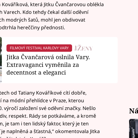
 Kováříková, která Jitku Čvančarovou oblékla
ých Varech. Kdo tehdy čekal další oděvní
ích modrých šatů, mohl jen obdivovat
odtrhla hereččiny přednosti.
FILMOVÝ FESTIVAL KARLOVY VARY
Jitka Čvančarová oslnila Vary.
Extravaganci vyměnila za
decentnost a eleganci
tech od Tatiany Kováříkové cítí dobře,
í na módní přehlídce v Praze, kterou
0. výročí založení své oděvní značky. Nešlo
Ná
obdiv, respekt. Rády se potkáváme, a kromě
je tam i ten lidský faktor, který je ten
 ať je naplněná a šťastná,“ okomentovala Jitka