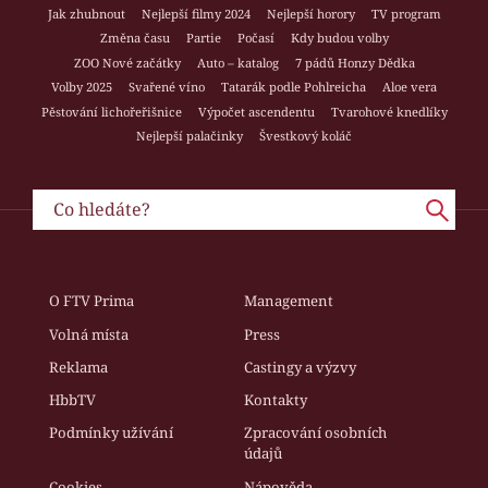
Jak zhubnout
Nejlepší filmy 2024
Nejlepší horory
TV program
Změna času
Partie
Počasí
Kdy budou volby
ZOO Nové začátky
Auto – katalog
7 pádů Honzy Dědka
Volby 2025
Svařené víno
Tatarák podle Pohlreicha
Aloe vera
Pěstování lichořeřišnice
Výpočet ascendentu
Tvarohové knedlíky
Nejlepší palačinky
Švestkový koláč
O FTV Prima
Management
Volná místa
Press
Reklama
Castingy a výzvy
HbbTV
Kontakty
Podmínky užívání
Zpracování osobních
údajů
Cookies
Nápověda