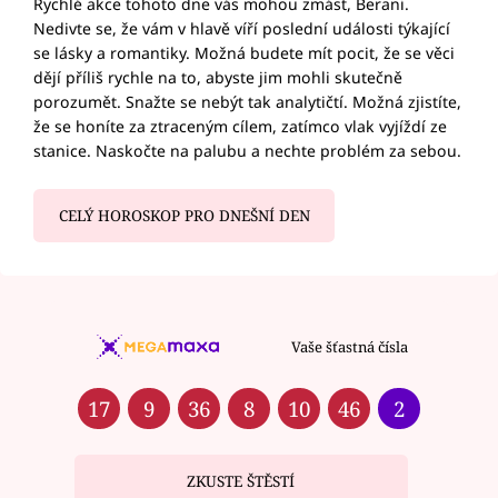
Rychlé akce tohoto dne vás mohou zmást, Berani.
Nedivte se, že vám v hlavě víří poslední události týkající
se lásky a romantiky. Možná budete mít pocit, že se věci
dějí příliš rychle na to, abyste jim mohli skutečně
porozumět. Snažte se nebýt tak analytičtí. Možná zjistíte,
že se honíte za ztraceným cílem, zatímco vlak vyjíždí ze
stanice. Naskočte na palubu a nechte problém za sebou.
CELÝ HOROSKOP PRO DNEŠNÍ DEN
Vaše šťastná čísla
17
9
36
8
10
46
2
ZKUSTE ŠTĚSTÍ