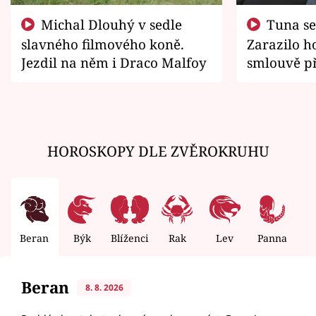
Michal Dlouhý v sedle
Tuna se chtěl vrátit domů.
slavného filmového koně.
Zarazilo ho
Jezdil na něm i Draco Malfoy
smlouvě př
zemřít
HOROSKOPY DLE ZVĚROKRUHU
Beran
Býk
Blíženci
Rak
Lev
Panna
V
Beran
8. 8. 2026