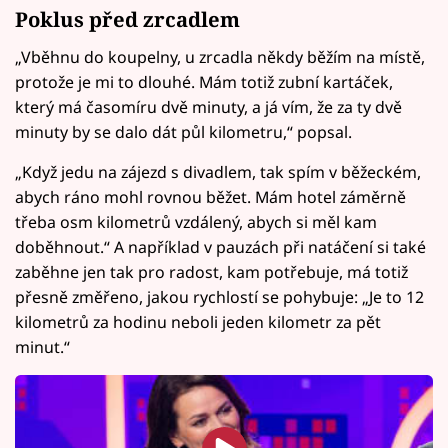
Poklus před zrcadlem
„Vběhnu do koupelny, u zrcadla někdy běžím na místě,
protože je mi to dlouhé. Mám totiž zubní kartáček,
který má časomíru dvě minuty, a já vím, že za ty dvě
minuty by se dalo dát půl kilometru,“ popsal.
„Když jedu na zájezd s divadlem, tak spím v běžeckém,
abych ráno mohl rovnou běžet. Mám hotel záměrně
třeba osm kilometrů vzdálený, abych si měl kam
doběhnout.“ A například v pauzách při natáčení si také
zaběhne jen tak pro radost, kam potřebuje, má totiž
přesně změřeno, jakou rychlostí se pohybuje: „Je to 12
kilometrů za hodinu neboli jeden kilometr za pět
minut.“