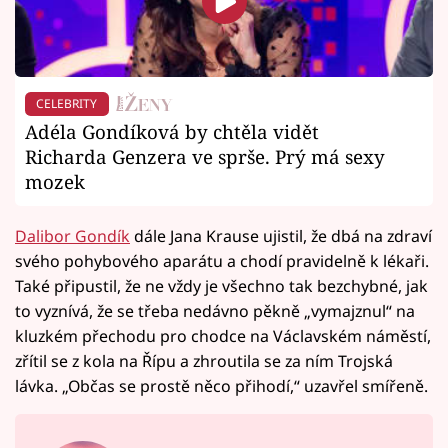
CELEBRITY
Adéla Gondíková by chtěla vidět
Richarda Genzera ve sprše. Prý má sexy
mozek
Dalibor Gondík
dále Jana Krause ujistil, že dbá na zdraví
svého pohybového aparátu a chodí pravidelně k lékaři.
Také připustil, že ne vždy je všechno tak bezchybné, jak
to vyznívá, že se třeba nedávno pěkně „vymajznul“ na
kluzkém přechodu pro chodce na Václavském náměstí,
zřítil se z kola na Řípu a zhroutila se za ním Trojská
lávka. „Občas se prostě něco přihodí,“ uzavřel smířeně.