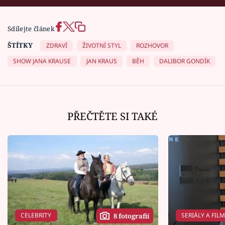
Sdílejte článek
ŠTÍTKY
ZDRAVÍ
ŽIVOTNÍ STYL
ROZHOVOR
SHOW JANA KRAUSE
JAN KRAUS
BĚH
DALIBOR GONDÍK
PŘEČTĚTE SI TAKÉ
CELEBRITY
SERIÁLY A FIL
8 fotografií