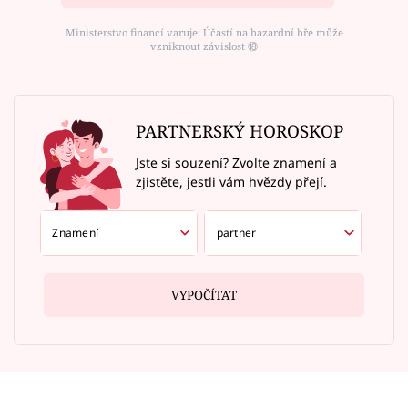
Ministerstvo financí varuje: Účastí na hazardní hře může
vzniknout závislost ⑱
PARTNERSKÝ HOROSKOP
Jste si souzení? Zvolte znamení a
zjistěte, jestli vám hvězdy přejí.
VYPOČÍTAT