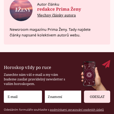
Autor článku
redakce Prima Ženy
Všechny články autora
Newsroom magazínu Prima Ženy. Tady najdete
články napsané kolektivem autorů webu.
Horoskop vždy po ruce
Zanechte nám váš e-mail a my vám
budeme zasílat pravidelný newsletter s
vaším horoskopem.
ODESLAT
Odesláním formuláře souhlasíte s
podmínkami zpracování osobních údajů