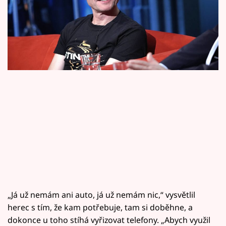
Horoskopy
běhá i jaká je jeho rychlost.
Sledujte prima+
Filmový festival Karlovy Vary
Pořady
Mámy sobě
Přihlášení
Sledujte nás
„Já už nemám ani auto, já už nemám nic,“ vysvětlil
herec s tím, že kam potřebuje, tam si doběhne, a
dokonce u toho stíhá vyřizovat telefony. „Abych využil