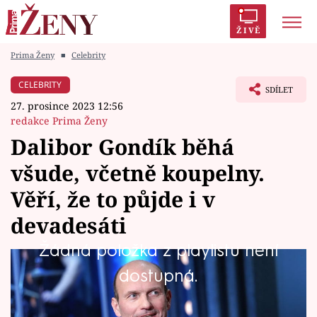
ŽIVĚ
Prima Ženy
■
Celebrity
Trendy:
Polabí
Inspekce
Prostřeno!
AYTO?
CELEBRITY
SDÍLET
Módní alarm
Zrádci
Proměny
27. prosince 2023 12:56
redakce Prima Ženy
Dalibor Gondík běhá
všude, včetně koupelny.
Témata
Věří, že to půjde i v
Celebrity
devadesáti
Žádná položka z playlistu není
Vztahy
Oblíbený herec a moderátor Dalibor Gondík
dostupná.
Seriály
své vášni pro běh propadl zhruba před deseti
lety. V Show Jana Krause prozradil, kde všude