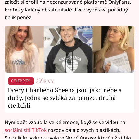
založit si profil na necenzurované platformě OnlyFans.
Eroticky laděný obsah mladé dívce vydělává pořádný
balík peněz.
CELEBRITY
Dcery Charlieho Sheena jsou jako nebe a
dudy. Jedna se svléká za peníze, druhá
čte bibli
Nyní opět vzbudila velké emoce, když se ve videu na
sociální síti TikTok
rozpovídala o svých plastikách.
Sledujícím vyjmenovala veškeré úpravy, které už stihla