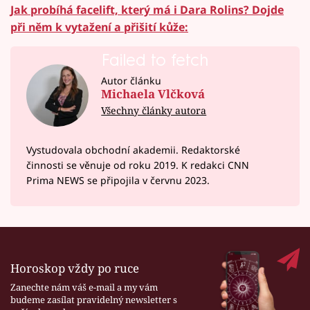
Jak probíhá facelift, který má i Dara Rolins? Dojde
při něm k vytažení a přišití kůže:
Failed to fetch
Autor článku
Michaela Vlčková
Všechny články autora
Vystudovala obchodní akademii. Redaktorské
činnosti se věnuje od roku 2019. K redakci CNN
Prima NEWS se připojila v červnu 2023.
Horoskop vždy po ruce
Zanechte nám váš e-mail a my vám
budeme zasílat pravidelný newsletter s