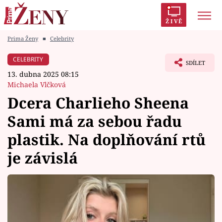
ŽIVĚ
Prima Ženy
■
Celebrity
Trendy:
Polabí
Inspekce
Prostřeno!
AYTO?
CELEBRITY
SDÍLET
Módní alarm
Zrádci
Proměny
13. dubna 2025 08:15
Michaela Vlčková
Dcera Charlieho Sheena
Sami má za sebou řadu
Témata
plastik. Na doplňování rtů
Celebrity
je závislá
Vztahy
Seriály