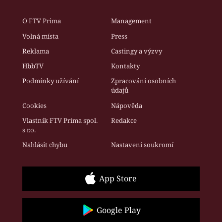
O FTV Prima
Management
Volná místa
Press
Reklama
Castingy a výzvy
HbbTV
Kontakty
Podmínky užívání
Zpracování osobních
údajů
Cookies
Nápověda
Vlastník FTV Prima spol.
Redakce
s r.o.
Nahlásit chybu
Nastavení soukromí
App Store
Google Play