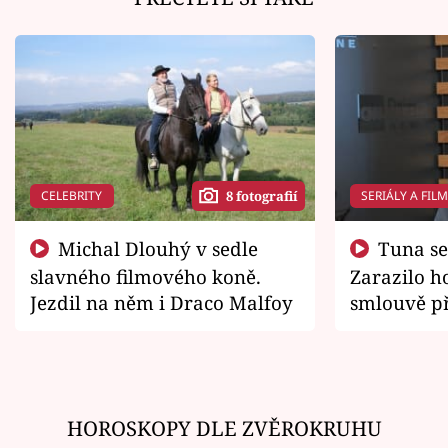
CELEBRITY
SERIÁLY A FIL
8 fotografií
Michal Dlouhý v sedle
Tuna se chtěl vrátit domů.
slavného filmového koně.
Zarazilo ho
Jezdil na něm i Draco Malfoy
smlouvě př
zemřít
HOROSKOPY DLE ZVĚROKRUHU