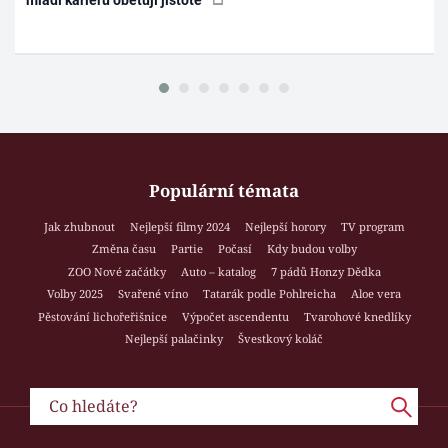
mladí kariéru obětují jistotě
Populární témata
Jak zhubnout
Nejlepší filmy 2024
Nejlepší horory
TV program
Změna času
Partie
Počasí
Kdy budou volby
ZOO Nové začátky
Auto – katalog
7 pádů Honzy Dědka
Volby 2025
Svařené víno
Tatarák podle Pohlreicha
Aloe vera
Pěstování lichořeřišnice
Výpočet ascendentu
Tvarohové knedlíky
Nejlepší palačinky
Švestkový koláč