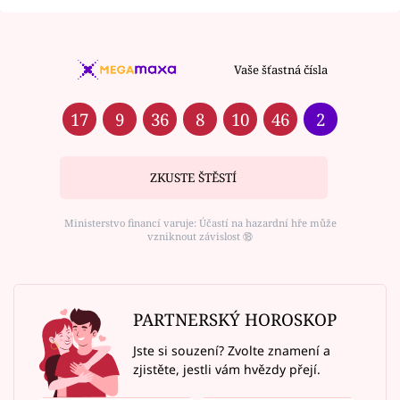
Vaše šťastná čísla
17
9
36
8
10
46
2
ZKUSTE ŠTĚSTÍ
Ministerstvo financí varuje: Účastí na hazardní hře může
vzniknout závislost ⑱
PARTNERSKÝ HOROSKOP
Jste si souzení? Zvolte znamení a
zjistěte, jestli vám hvězdy přejí.