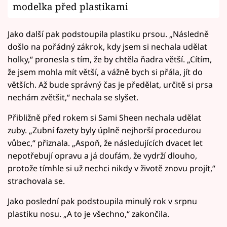
modelka před plastikami
Jako další pak podstoupila plastiku prsou. „Následně
došlo na pořádný zákrok, kdy jsem si nechala udělat
holky,“ pronesla s tím, že by chtěla ňadra větší. „Cítím,
že jsem mohla mít větší, a vážně bych si přála, jít do
větších. Až bude správný čas je předělat, určitě si prsa
nechám zvětšit,“ nechala se slyšet.
Přibližně před rokem si Sami Sheen nechala udělat
zuby. „Zubní fazety byly úplně nejhorší procedurou
vůbec,“ přiznala. „Aspoň, že následujících dvacet let
nepotřebují opravu a já doufám, že vydrží dlouho,
protože tímhle si už nechci nikdy v životě znovu projít,“
strachovala se.
Jako poslední pak podstoupila minulý rok v srpnu
plastiku nosu. „A to je všechno,“ zakončila.