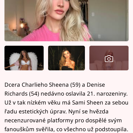
Horoskopy
Sledujte prima+
Filmový festival Karlovy Vary
Pořady
Mámy sobě
Přihlášení
Dcera Charlieho Sheena (59) a Denise
Richards (54) nedávno oslavila 21. narozeniny.
Sledujte nás
Už v tak nízkém věku má Sami Sheen za sebou
řadu estetických úprav. Nyní se hvězda
necenzurované platformy pro dospělé svým
fanouškům svěřila, co všechno už podstoupila.