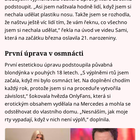
podstoupit. „Asi jsem naštvala hodně lidí, když jsem si
nechala udělat plastiku nosu. Takže jsem se rozhodla,
že naštvu ještě víc lidí tím, že vám řeknu, co všechno
jsem si nechala udělat,“ řekla na úvod ve videu Sami,
která na začátku března oslavila 21. narozeniny.
První úprava v osmnácti
První estetickou úpravu podstoupila půvabná
blondýnka v pouhých 18 letech. „S výplněmi rtů jsem
začala, když mi bylo osmnáct let. Na doplnění chodím
každý rok, protože jsem si na proceduře vytvořila
závislost,“ šokovala hvězda OnlyFans, která si
erotickým obsahem vydělala na Mercedes a mohla se
odstěhovat do vlastního domu. „Nesnáším, jak moje
rty vypadají, když v nich není výplň,“ doplnila.