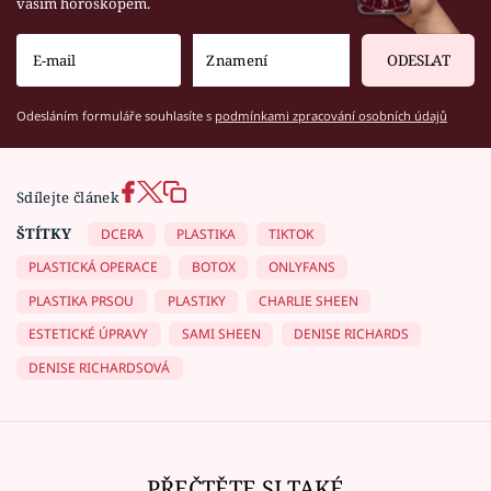
vaším horoskopem.
ODESLAT
Odesláním formuláře souhlasíte s
podmínkami zpracování osobních údajů
Sdílejte článek
ŠTÍTKY
DCERA
PLASTIKA
TIKTOK
PLASTICKÁ OPERACE
BOTOX
ONLYFANS
PLASTIKA PRSOU
PLASTIKY
CHARLIE SHEEN
ESTETICKÉ ÚPRAVY
SAMI SHEEN
DENISE RICHARDS
DENISE RICHARDSOVÁ
PŘEČTĚTE SI TAKÉ