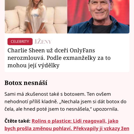
CELEBRITY
Charlie Sheen už dceři OnlyFans
nerozmlouvá. Podle exmanželky za to
mohou její výdělky
Botox nesnáší
Sami má zkušenost také s botoxem. Ten ovšem
nehodnotí příliš kladně. „Nechala jsem si dát botox do
čela, ale hned poté jsem to nesnášela,“ upozornila.
Čtěte také:
Rolins o plastice: Lidi reagovali, jako
bych prošla změnou pohlaví. Překvapily ji vzkazy žen