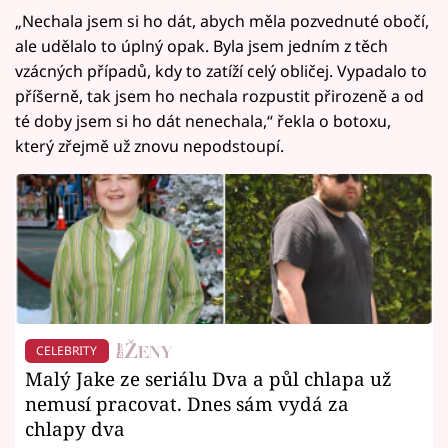
„Nechala jsem si ho dát, abych měla pozvednuté obočí,
ale udělalo to úplný opak. Byla jsem jedním z těch
vzácných případů, kdy to zatíží celý obličej. Vypadalo to
příšerně, tak jsem ho nechala rozpustit přirozeně a od
té doby jsem si ho dát nenechala,“ řekla o botoxu,
který zřejmě už znovu nepodstoupí.
CELEBRITY
Malý Jake ze seriálu Dva a půl chlapa už
nemusí pracovat. Dnes sám vydá za
chlapy dva