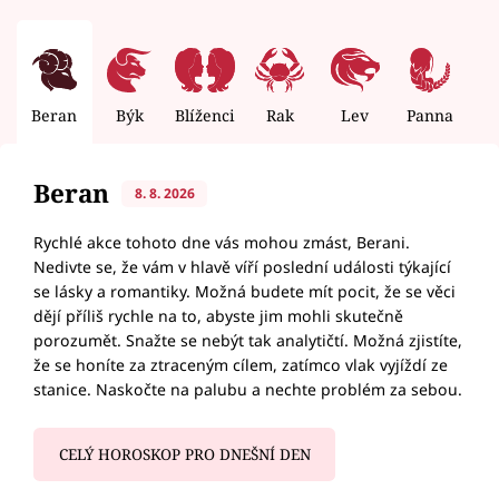
Beran
Býk
Blíženci
Rak
Lev
Panna
V
Beran
8. 8. 2026
Rychlé akce tohoto dne vás mohou zmást, Berani.
Nedivte se, že vám v hlavě víří poslední události týkající
se lásky a romantiky. Možná budete mít pocit, že se věci
dějí příliš rychle na to, abyste jim mohli skutečně
porozumět. Snažte se nebýt tak analytičtí. Možná zjistíte,
že se honíte za ztraceným cílem, zatímco vlak vyjíždí ze
stanice. Naskočte na palubu a nechte problém za sebou.
CELÝ HOROSKOP PRO DNEŠNÍ DEN