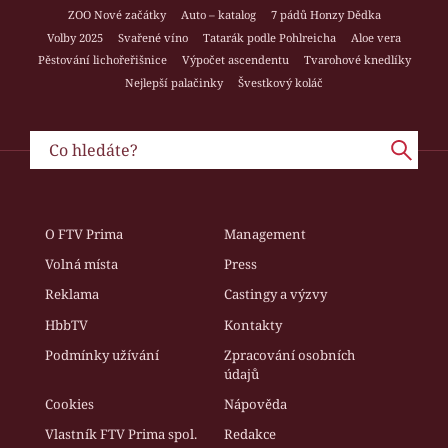
ZOO Nové začátky
Auto – katalog
7 pádů Honzy Dědka
Volby 2025
Svařené víno
Tatarák podle Pohlreicha
Aloe vera
Pěstování lichořeřišnice
Výpočet ascendentu
Tvarohové knedlíky
Nejlepší palačinky
Švestkový koláč
O FTV Prima
Management
Volná místa
Press
Reklama
Castingy a výzvy
HbbTV
Kontakty
Podmínky užívání
Zpracování osobních
údajů
Cookies
Nápověda
Vlastník FTV Prima spol.
Redakce