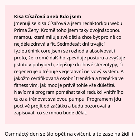
Kisa Císařová aneb Kdo jsem
Jmenuji se Kisa Císařová a jsem redaktorkou webu
Prima Ženy. Kromě toho jsem taky dvojnásobnou
mámou, která miluje své děti a chce být pro ně co
nejdéle zdravá a fit. Sedmdesát dní trvající
fyziotrénink core jsem se rozhodla absolvovat i
proto, že kromě dalšího zpevňuje posturu a zvyšuje
jistotu v pohybech, zlepšuje dechové stereotypy, či
regeneruje a trénuje vegetativní nervový systém. A
jakožto certifikovaná osobní trenérka a trenérka ve
fitness vím, jak moc je právě tohle vše důležité.
Navíc má program pomáhat také redukci vnitřního
tuku a trénovat svalovou pumpu. Programem jdu
poctivě projít od začátku a budu pozorovat a
zapisovat, co se mnou bude dělat.
Osmnáctý den se šlo opět na cvičení, a to zase na židli i