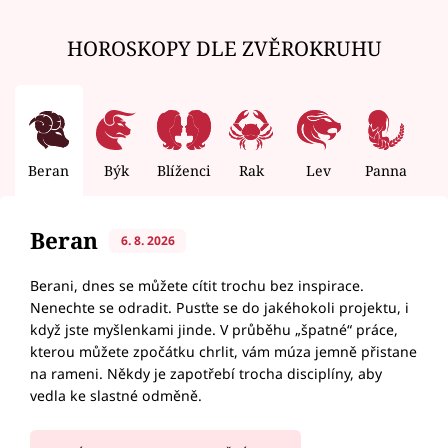
HOROSKOPY DLE ZVĚROKRUHU
Beran
Býk
Blíženci
Rak
Lev
Panna
V
Beran
6. 8. 2026
Berani, dnes se můžete cítit trochu bez inspirace.
Nenechte se odradit. Pusťte se do jakéhokoli projektu, i
když jste myšlenkami jinde. V průběhu „špatné“ práce,
kterou můžete zpočátku chrlit, vám múza jemně přistane
na rameni. Někdy je zapotřebí trocha disciplíny, aby
vedla ke slastné odměně.