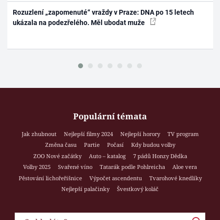
Rozuzlení „zapomenuté“ vraždy v Praze: DNA po 15 letech
ukázala na podezřelého. Měl ubodat muže
Populární témata
Jak zhubnout
Nejlepší filmy 2024
Nejlepší horory
TV program
Změna času
Partie
Počasí
Kdy budou volby
ZOO Nové začátky
Auto – katalog
7 pádů Honzy Dědka
Volby 2025
Svařené víno
Tatarák podle Pohlreicha
Aloe vera
Pěstování lichořeřišnice
Výpočet ascendentu
Tvarohové knedlíky
Nejlepší palačinky
Švestkový koláč