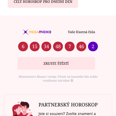
CELÝ HOROSKOP PRO DNEŠNÍ DEN
Vaše šťastná čísla
6
15
34
48
7
46
2
ZKUSTE ŠTĚSTÍ
Ministerstvo financí varuje: Účastí na hazardní hře může
vzniknout závislost ⑱
PARTNERSKÝ HOROSKOP
Jste si souzení? Zvolte znamení a