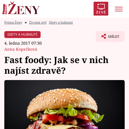
ŽIVĚ
Prima Ženy
■
Životní styl
Diety a hubnutí
Trendy:
Polabí
Inspekce
Prostřeno!
AYTO?
DIETY A HUBNUTÍ
SDÍLET
Módní alarm
Zrádci
Proměny
4. ledna 2017 07:30
Anna Kopečková
Fast foody: Jak se v nich
najíst zdravě?
Témata
Celebrity
Vztahy
Seriály