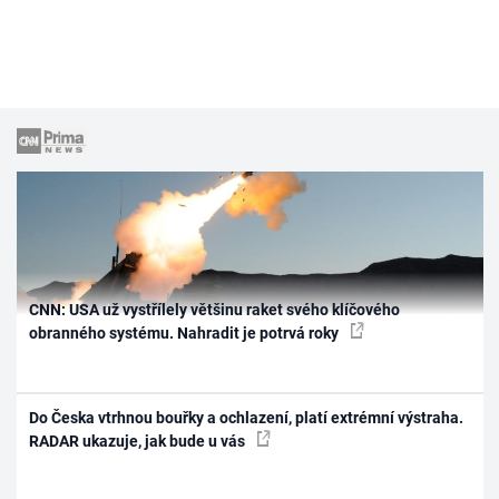
CNN: USA už vystřílely většinu raket svého klíčového
obranného systému. Nahradit je potrvá roky
Do Česka vtrhnou bouřky a ochlazení, platí extrémní výstraha.
RADAR ukazuje, jak bude u vás