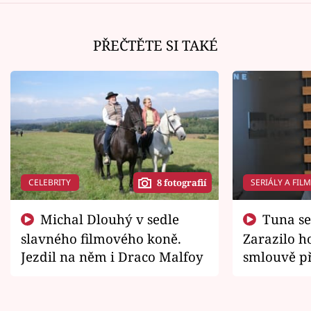
PŘEČTĚTE SI TAKÉ
CELEBRITY
SERIÁLY A FIL
8 fotografií
Michal Dlouhý v sedle
Tuna se chtěl vrátit domů.
slavného filmového koně.
Zarazilo ho
Jezdil na něm i Draco Malfoy
smlouvě př
zemřít