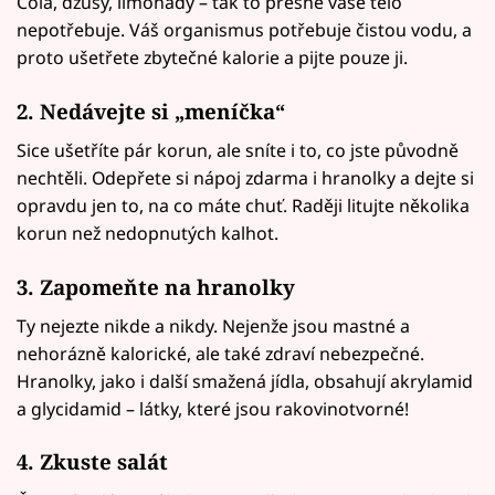
Cola, džusy, limonády – tak to přesně vaše tělo
nepotřebuje. Váš organismus potřebuje čistou vodu, a
proto ušetřete zbytečné kalorie a pijte pouze ji.
2. Nedávejte si „meníčka“
Sice ušetříte pár korun, ale sníte i to, co jste původně
nechtěli. Odepřete si nápoj zdarma i hranolky a dejte si
opravdu jen to, na co máte chuť. Raději litujte několika
korun než nedopnutých kalhot.
3. Zapomeňte na hranolky
Ty nejezte nikde a nikdy. Nejenže jsou mastné a
nehorázně kalorické, ale také zdraví nebezpečné.
Hranolky, jako i další smažená jídla, obsahují akrylamid
a glycidamid – látky, které jsou rakovinotvorné!
4. Zkuste salát