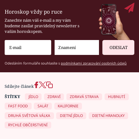
Horoskop vždy po ruce
Zanechte nám váš e-mail a my vám
budeme zasílat pravidelný newsletter s
vaším horoskopem.
ODESLAT
Odesláním formuláře souhlasíte s
podmínkami zpracování osobních údajů
Sdílejte článek
ŠTÍTKY
JÍDLO
ZDRAVÍ
ZDRAVÁ STRAVA
HUBNUTÍ
FAST FOOD
SALÁT
KALIFORNIE
DRUHÁ SVĚTOVÁ VÁLKA
DIETNÍ JÍDLO
DIETNÍ HRANOLKY
RYCHLÉ OBČERSTVENÍ