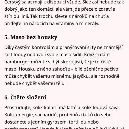
Čerstvý salát mají k dispozici všude. Sice asi nebude tak
dobrý jako ten domácí, ale vám jde přece o zdraví a
štíhlou linii. Tak trochu slevte z nároků na chuť a
přidejte na nárocích na vitamíny a minerály.
5. Maso bez housky
Díky častým kontrolám a pranýřování si ty nejznámější
fast foody nedovolí svoje maso šidit. Když si dáte
hamburger, můžete si být skoro jistí, že je to čisté
maso. Housku z něho zahoďte – bílé pšeničné pečivo
může chybět vašemu mlsnému jazýčku, ale rozhodně
nebude chybět vašemu tělu.
6. Čtěte složení
Prostudujte, kolik kalorií má latté a kolik ledová káva.
Kolik energie, sacharidů, proteinů a tuků do sebe
dostanete s jedním gyrosem, tortillou nebo