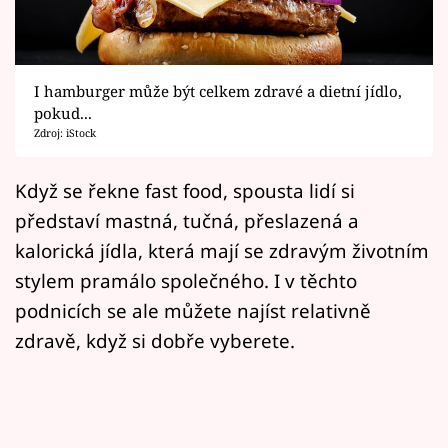
Horoskopy
Sledujte prima+
I hamburger může být celkem zdravé a dietní jídlo,
Filmový festival Karlovy Vary
pokud...
Zdroj: iStock
Pořady
Když se řekne fast food, spousta lidí si
Mámy sobě
představí mastná, tučná, přeslazená a
kalorická jídla, která mají se zdravým životním
Přihlášení
stylem pramálo společného. I v těchto
podnicích se ale můžete najíst relativně
Sledujte nás
zdravě, když si dobře vyberete.