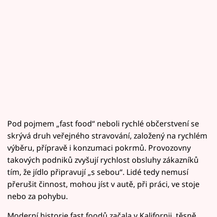
Pod pojmem „fast food“ neboli rychlé občerstvení se
skrývá druh veřejného stravování, založený na rychlém
výběru, přípravě i konzumaci pokrmů. Provozovny
takových podniků zvyšují rychlost obsluhy zákazníků
tím, že jídlo připravují „s sebou“. Lidé tedy nemusí
přerušit činnost, mohou jíst v autě, při práci, ve stoje
nebo za pohybu.
Moderní historie fast foodů začala v Kalifornii, těsně