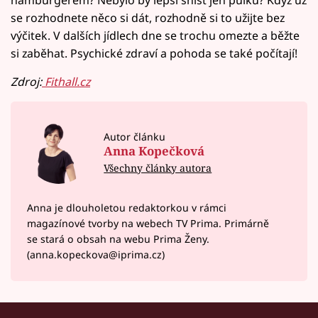
hamburgerem? Nebylo by lepší sníst jen půlku? Když už
se rozhodnete něco si dát, rozhodně si to užijte bez
výčitek. V dalších jídlech dne se trochu omezte a běžte
si zaběhat. Psychické zdraví a pohoda se také počítají!
Zdroj:
Fithall.cz
Autor článku
Anna Kopečková
Všechny články autora
Anna je dlouholetou redaktorkou v rámci
magazínové tvorby na webech TV Prima. Primárně
se stará o obsah na webu Prima Ženy.
(anna.kopeckova@iprima.cz)