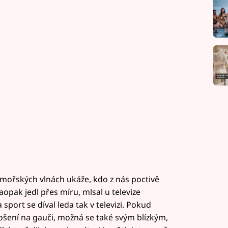
v mořských vlnách ukáže, kdo z nás poctivě
naopak jedl přes míru, mlsal u televize
ort se díval leda tak v televizi. Pokud
enošení na gauči, možná se také svým blízkým,