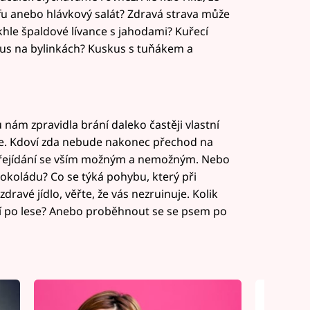
tofu anebo hlávkový salát? Zdravá strava může
hle špaldové lívance s jahodami? Kuřecí
ius na bylinkách? Kuskus s tuňákem a
 nám zpravidla brání daleko častěji vlastní
ce. Kdoví zda nebude nakonec přechod na
ž přejídání se vším možným a nemožným. Nebo
čokoládu? Co se týká pohybu, který při
ravé jídlo, věřte, že vás nezruinuje. Kolik
zí po lese? Anebo proběhnout se se psem po