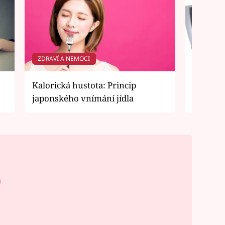
ZDRAVÍ A NEMOCI
DIETY A
Kalorická hustota: Princip
Zvyky, 
japonského vnímání jídla
zhubnou
á