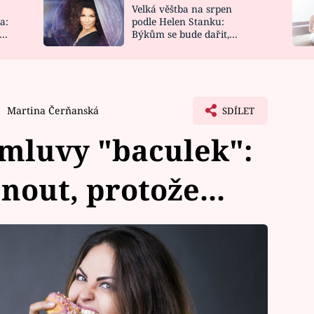
Velká věštba na srpen
NOVINKY
ZAHRADA
a:
podle Helen Stanku:
y
Býkům se bude dařit,
VIDEORECEPTY
DESIGN
Vodnáře čeká jízda
Martina Čerňanská
SDÍLET
ýmluvy "baculek":
out, protože...