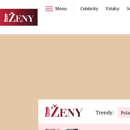
Menu
Celebrity
Vztahy
S
Seriály
Životní styl
ZOO
DIETY A HUBNUTÍ
PROSTŘENO!
CESTOVÁNÍ A
DOVOLENÁ
DUCH
ZDRAVÍ
Trendy:
Pola
Horoskopy
Video
ASTROČLÁNKY
SERIÁLY