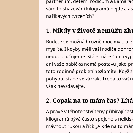
partnerům, dětem, rodičům a kamarádk
vám to shazování kilogramů nejde a asi
naříkavých tvrzeních?
1. Nikdy v životě nemůžu z
Budete se možná hrozně moc divit, ale p
myslíte. I kdyby měli vaši rodiče dohro
nedoporučujeme. Stále máte šanci vypa
ani vaše babička nemá postavu jako pr
toto rodinné prokletí nezlomíte. Když z
pohybu, stane se zázrak. Třeba to vaši r
však nevzdávejte.
2. Copak na to mám čas? Lít
A právě v těhotenství ženy přibírají ča
kilogramů bývá často spojeno s nelids
mávnout rukou a říci: „A kde na to mám