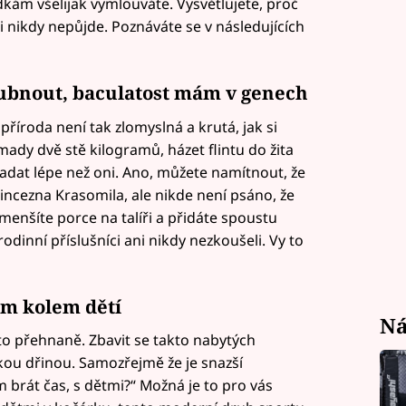
ám všelijak vymlouváte. Vysvětlujete, proč
 nikdy nepůjde. Poznáváte se v následujících
hubnout, baculatost mám v genech
říroda není tak zlomyslná a krutá, jak si
mady dvě stě kilogramů, házet flintu do žita
dat lépe než oni. Ano, můžete namítnout, že
incezna Krasomila, ale nikde není psáno, že
menšíte porce na talíři a přidáte spoustu
odinní příslušníci ani nikdy nezkoušeli. Vy to
ám kolem dětí
Ná
sto přehnaně. Zbavit se takto nabytých
kou dřinou. Samozřejmě že je snazší
 brát čas, s dětmi?“ Možná je to pro vás