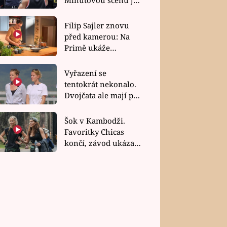
bez dubla
Filip Sajler znovu
před kamerou: Na
Primě ukáže
poctivou kuchyni i
rychlé recepty
Vyřazení se
tentokrát nekonalo.
Dvojčata ale mají po
uzavření třetí etapy
závodu nůž na krku
Šok v Kambodži.
Favoritky Chicas
končí, závod ukázal
svou nejtvrdší tvář