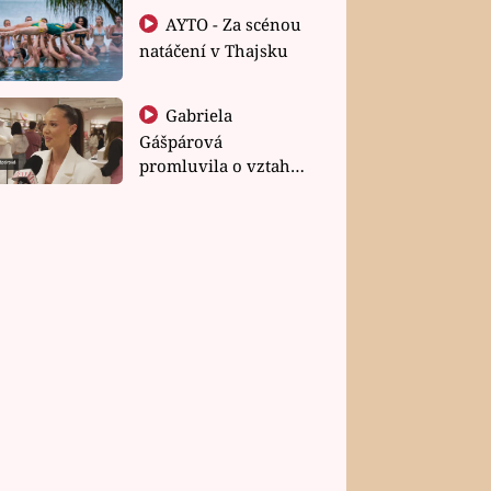
AYTO - Za scénou
natáčení v Thajsku
Gabriela
Gášpárová
promluvila o vztahu
a zakládání rodiny