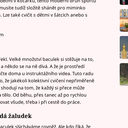
 s dětmi v kočárku, tento moderní druh sportu
musíte tudíž složitě shánět pro miminko
 Lze také cvičit s dětmi v šátcích anebo s
om
řekl. Velké množství baculek si stěžuje na to,
í a někdo se na ně dívá. A že je prostředí
ičte doma u instruktážního videa. Tuto radu
o, že jakékoli kolektivní cvičení nepřiměřeně
e shodují na tom, že každý si přece může
a tělo. Od běhu, přes tanec až po rychlou
at všude, třeba i při cestě do práce.
edá žaludek
 baculek slýcháváme rovněž. Ale kdo říká, že