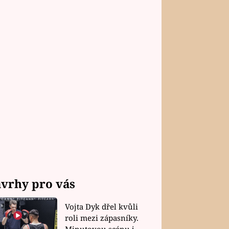
vrhy pro vás
Vojta Dyk dřel kvůli
roli mezi zápasníky.
Minutovou scénu jel