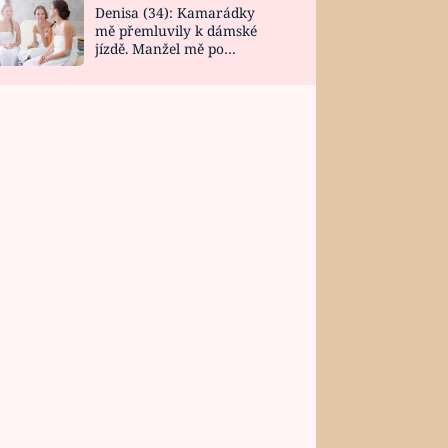
Denisa (34): Kamarádky
mě přemluvily k dámské
jízdě. Manžel mě po
návratu zaskočil