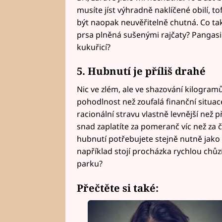
musíte jíst výhradně naklíčené obilí, 
být naopak neuvěřitelně chutná. Co tak
prsa plněná sušenými rajčaty? Pangas
kukuřicí?
5. Hubnutí je příliš drahé
Nic ve zlém, ale ve shazování kilogramů
pohodlnost než zoufalá finanční situa
racionální stravu vlastně levnější ne
snad zaplatíte za pomeranč víc než za 
hubnutí potřebujete stejně nutně jako zd
například stojí procházka rychlou chů
parku?
Přečtěte si také: