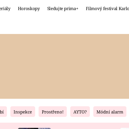
eriály
Horoskopy
Sledujte prima+
Filmový festival Karl
Celebrity
Recept
MÓDA A KRÁSA
HLAVNÍ JÍ
VZTAHY A SEX
SLADKÉ
PRIMA MAMINKA
ZDRAVÉ
bí
Inspekce
Prostřeno!
AYTO?
Módní alarm
Fresh
Living
RECEPTY
BYDLENÍ