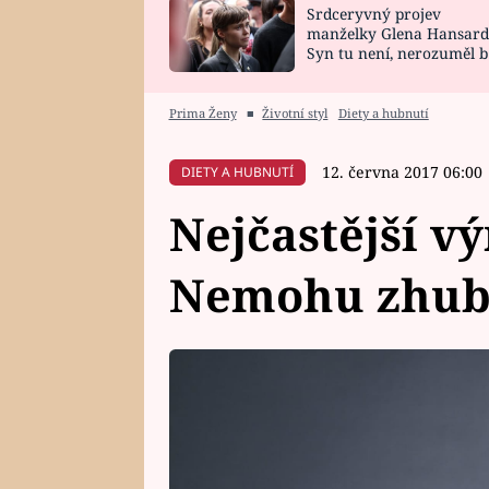
Srdceryvný projev
SNÁŘ
CELEBRITY
manželky Glena Hansard
Syn tu není, nerozuměl b
HOROSKOP NA
VAŘENÍ
tomu, vysvětlila
ROK 2023
Prima Ženy
■
Životní styl
Diety a hubnutí
12. června 2017 06:00
DIETY A HUBNUTÍ
Nejčastější v
Nemohu zhubn