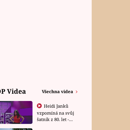
P Videa
Všechna videa
Heidi Janků
vzpomíná na svůj
šatník z 80. let -
Shopaholičky