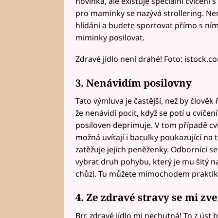
novinka, ale existuje speciální cvičení
pro maminky se nazývá strollering. Ne
hlídání a budete sportovat přímo s ním.
miminky posilovat.
Zdravé jídlo není drahé! Foto: istock.c
3. Nenávidím posilovny
Tato výmluva je častější, než by člověk 
že nenávidí pocit, když se potí u cvičen
posiloven deprimuje. V tom případě cv
možná uvítají i baculky poukazující na t
zatěžuje jejich peněženky. Odborníci s
vybrat druh pohybu, který je mu šitý n
chůzi. Tu můžete mimochodem praktikov
4. Ze zdravé stravy se mi zv
Brr, zdravé jídlo mi nechutná! To z úst