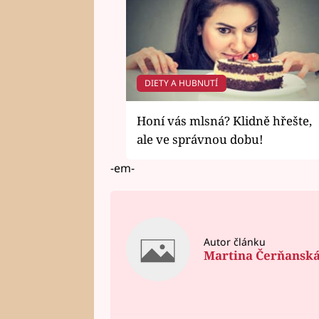
DIETY A HUBNUTÍ
Honí vás mlsná? Klidně hřešte,
ale ve správnou dobu!
-em-
Autor článku
Martina Čerňansk