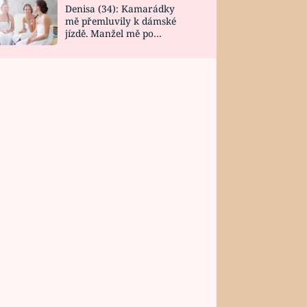
Denisa (34): Kamarádky
mě přemluvily k dámské
jízdě. Manžel mě po
návratu zaskočil