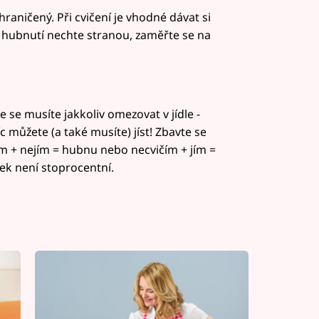
ohraničený. Při cvičení je vhodné dávat si
 - hubnutí nechte stranou, zaměřte se na
e se musíte jakkoliv omezovat v jídle -
c můžete (a také musíte) jíst! Zbavte se
ím + nejím = hubnu nebo necvičím + jím =
íček není stoprocentní.