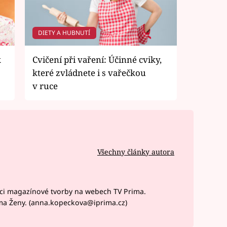
DIETY A HUBNUTÍ
k
Cvičení při vaření: Účinné cviky,
které zvládnete i s vařečkou
v ruce
Všechny články autora
ci magazínové tvorby na webech TV Prima.
ma Ženy. (anna.kopeckova@iprima.cz)