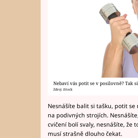
Nebaví vás potit se v posilovně? Tak s
Zdroj: iStock
Nesnášíte balit si tašku, potit 
na podivných strojích. Nesnášíte,
cvičení bolí svaly, nesnášíte, že t
musí strašně dlouho čekat.