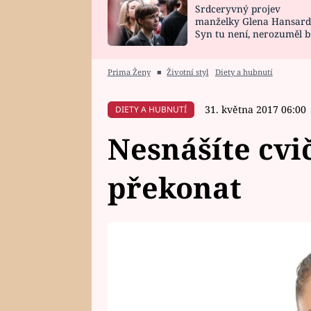
Srdceryvný projev
SNÁŘ
CELEBRITY
manželky Glena Hansard
Syn tu není, nerozuměl b
HOROSKOP NA
VAŘENÍ
tomu, vysvětlila
ROK 2023
Prima Ženy
■
Životní styl
Diety a hubnutí
31. května 2017 06:00
DIETY A HUBNUTÍ
Nesnášíte cvič
překonat