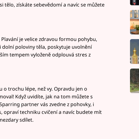
si tělo, získáte sebevědomí a navíc se můžete
! Plavání je velice zdravou formou pohybu,
 dolní poloviny těla, poskytuje uvolnění
alším tempem vyloženě odplouvá stres z
u o trochu lépe, než vy. Opravdu jen o
moval! Když uvidíte, jak na tom můžete s
. Sparring partner vás zvedne z pohovky, i
, opraví techniku cvičení a navíc budete mít
ezdary sdílet.