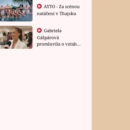
AYTO - Za scénou
natáčení v Thajsku
Gabriela
Gášpárová
promluvila o vztahu
a zakládání rodiny