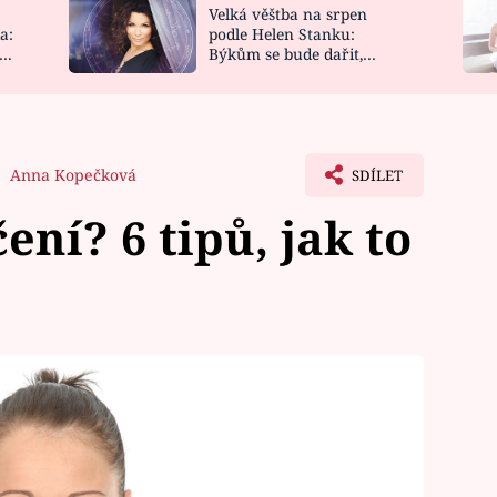
Velká věštba na srpen
NOVINKY
ZAHRADA
a:
podle Helen Stanku:
y
Býkům se bude dařit,
VIDEORECEPTY
DESIGN
Vodnáře čeká jízda
Anna Kopečková
SDÍLET
ení? 6 tipů, jak to