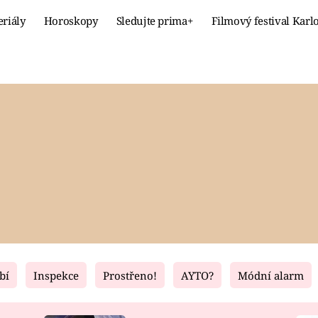
eriály
Horoskopy
Sledujte prima+
Filmový festival Karl
Celebrity
Recept
MÓDA A KRÁSA
HLAVNÍ JÍ
VZTAHY A SEX
SLADKÉ
PRIMA MAMINKA
ZDRAVÉ
bí
Inspekce
Prostřeno!
AYTO?
Módní alarm
Fresh
Living
RECEPTY
BYDLENÍ