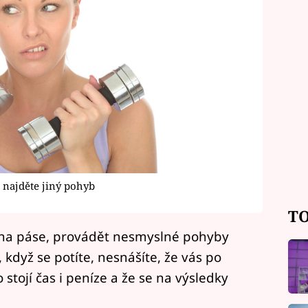
i najděte jiný pohyb
TO
se na páse, provádět nesmyslné pohyby
 když se potíte, nesnášíte, že vás po
o stojí čas i peníze a že se na výsledky