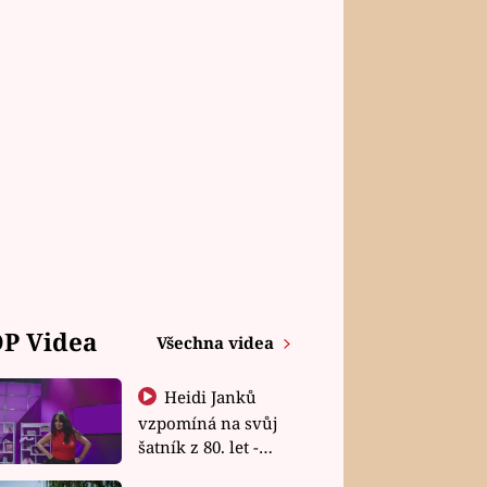
P Videa
Všechna videa
Heidi Janků
vzpomíná na svůj
šatník z 80. let -
Shopaholičky