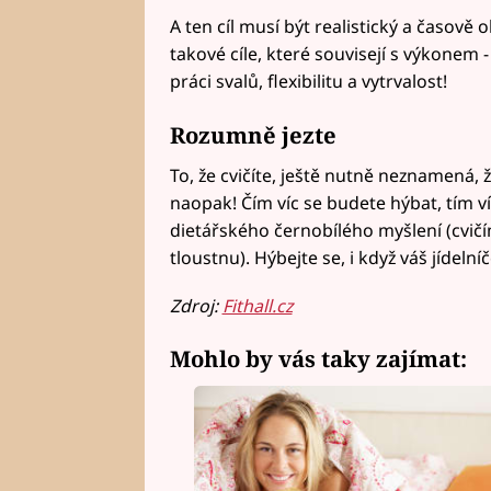
A ten cíl musí být realistický a časově 
takové cíle, které souvisejí s výkonem
práci svalů, flexibilitu a vytrvalost!
Rozumně jezte
To, že cvičíte, ještě nutně neznamená, ž
naopak! Čím víc se budete hýbat, tím ví
dietářského černobílého myšlení (cvič
tloustnu). Hýbejte se, i když váš jídeln
Zdroj:
Fithall.cz
Mohlo by vás taky zajímat: