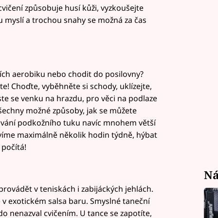
ičení způsobuje husí kůži, vyzkoušejte
nou myslí a trochou snahy se možná za čas
cích aerobiku nebo chodit do posilovny?
te! Choďte, vyběhněte si schody, uklízejte,
te se venku na hrazdu, pro věci na podlaze
všechny možné způsoby, jak se můžete
ování podkožního tuku navíc mnohem větší
ávíme maximálně několik hodin týdně, hýbat
 počítá!
Ná
rovádět v teniskách i zabijáckých jehlách.
é v exotickém salsa baru. Smyslné taneční
do nenazval cvičením. U tance se zapotíte,