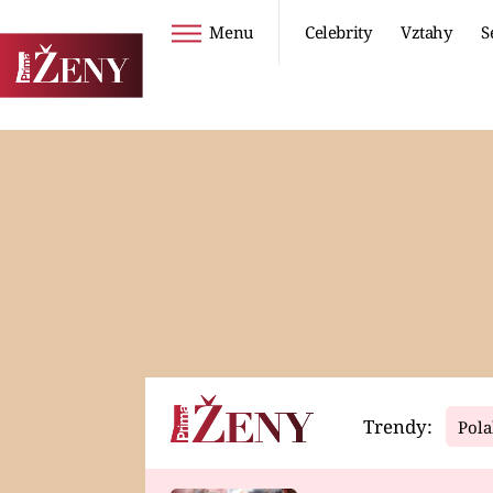
Menu
Celebrity
Vztahy
S
Seriály
Životní styl
ZOO
DIETY A HUBNUTÍ
PROSTŘENO!
CESTOVÁNÍ A
DOVOLENÁ
DUCH
ZDRAVÍ
Trendy:
Pola
Horoskopy
Video
ASTROČLÁNKY
SERIÁLY