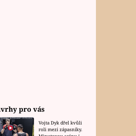
vrhy pro vás
Vojta Dyk dřel kvůli
roli mezi zápasníky.
Minutovou scénu jel