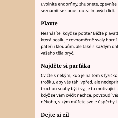
uvolníte endorfiny, zhubnete, zpevníte 
seznámit se spoustou zajímavých lidí.
Plavte
Nesnášíte, když se potíte? Běžte plavat
která posiluje rovnoměrně svaly horní i
páteři i kloubům, ale také s každým d
vašeho těla pryč.
Najděte si parťáka
Cvičte s někým, kdo je na tom s fyzičko
trošku, aby vás táhl vpřed, ale nedepri
trochou snahy být i vy, je to motivující
když se vám cvičit nechce, povzbudí vás
někoho, s kým můžete svoje úspěchy i n
Dejte si cíl