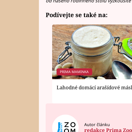
od našeho rodinného stolu vyzkoušíte a
Podívejte se také na:
PRIMA MAMINKA
Lahodné domácí arašídové más
Autor článku
redakce Prima Zo