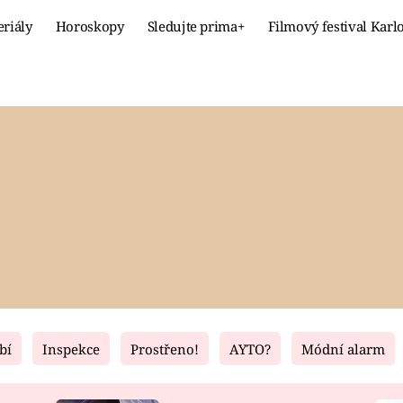
eriály
Horoskopy
Sledujte prima+
Filmový festival Karl
Celebrity
Recept
MÓDA A KRÁSA
HLAVNÍ JÍ
VZTAHY A SEX
SLADKÉ
PRIMA MAMINKA
ZDRAVÉ
bí
Inspekce
Prostřeno!
AYTO?
Módní alarm
Fresh
Living
RECEPTY
BYDLENÍ