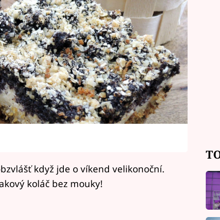
TO
bzvlášť když jde o víkend velikonoční.
akový koláč bez mouky!