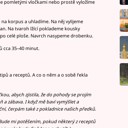
 pomletými vločkami nebo prostě vyložíme
 na korpus a uhladíme. Na něj vylijeme
an. Na tvaroh lžící poklademe kousky
po celé ploše. Navrch nasypeme drobenku.
ů cca 35–40 minut.
 tipů a receptů. A co o něm a o sobě řekla
kou, abych zjistila, že do pohody se projím
ň a zábava. I když mě baví vymýšlet a
ní, čerpám také z pokladnice našich předků.
 Bude mi potěšením, pokud některý z receptů