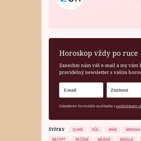
Horoskop vždy po ruce
Zanechte nám váš e-mail a my vám 
pravidelný newsletter s vaším hor
Odesláním formuláře souhlasíte s
podmínkami zp
ŠTÍTKY
CUKR
SŮL
MÁK
MOUKA
RECEPT
PEČENÍ
MLÉKO
MÁSLO