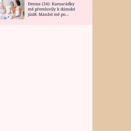
Denisa (34): Kamarádky
mě přemluvily k dámské
jízdě. Manžel mě po
návratu zaskočil