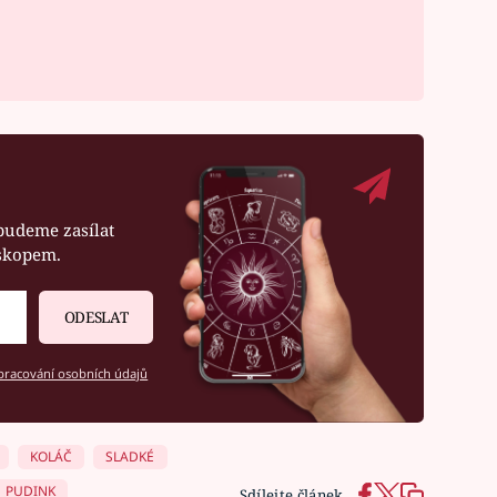
budeme zasílat
oskopem.
ODESLAT
racování osobních údajů
KOLÁČ
SLADKÉ
PUDINK
Sdílejte článek