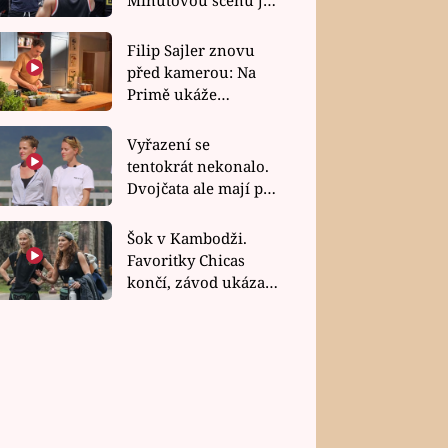
bez dubla
Filip Sajler znovu
před kamerou: Na
Primě ukáže
poctivou kuchyni i
rychlé recepty
Vyřazení se
tentokrát nekonalo.
Dvojčata ale mají po
uzavření třetí etapy
závodu nůž na krku
Šok v Kambodži.
Favoritky Chicas
končí, závod ukázal
svou nejtvrdší tvář