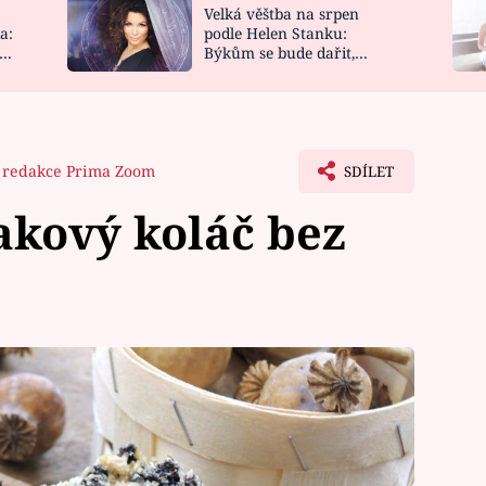
Velká věštba na srpen
NOVINKY
ZAHRADA
a:
podle Helen Stanku:
y
Býkům se bude dařit,
VIDEORECEPTY
DESIGN
Vodnáře čeká jízda
redakce Prima Zoom
SDÍLET
kový koláč bez