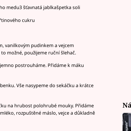
ho medu3 šťavnatá jablkašpetka soli
třtinového cukru
em, vanilkovým pudinkem a vejcem
to možné, použijeme ruční šlehač.
ajemno postrouháme. Přidáme k máku
robenku. Vše nasypeme do sekáčku a krátce
Ná
čku na hrubost polohrubé mouky. Přidáme
e mléko, rozpuštěné máslo, vejce a důkladně