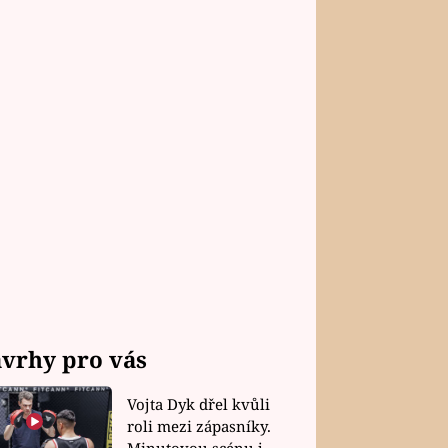
vrhy pro vás
Vojta Dyk dřel kvůli
roli mezi zápasníky.
Minutovou scénu jel