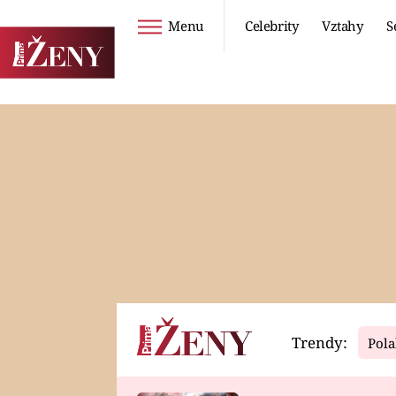
Menu
Celebrity
Vztahy
S
Seriály
Životní styl
ZOO
DIETY A HUBNUTÍ
PROSTŘENO!
CESTOVÁNÍ A
DOVOLENÁ
DUCH
ZDRAVÍ
Trendy:
Pola
Horoskopy
Video
ASTROČLÁNKY
SERIÁLY