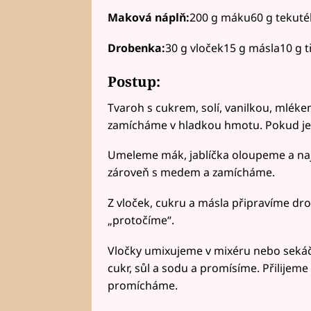
Maková náplň:
200 g máku60 g tekuté
Drobenka:
30 g vloček15 g másla10 g 
Postup:
Tvaroh s cukrem, solí, vanilkou, mlék
zamícháme v hladkou hmotu. Pokud je 
Umeleme mák, jablíčka oloupeme a n
zároveň s medem a zamícháme.
Z vloček, cukru a másla připravíme d
„protočíme“.
Vločky umixujeme v mixéru nebo seká
cukr, sůl a sodu a promísíme. Přilijem
promícháme.