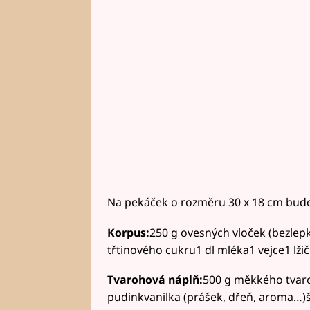
Na pekáček o rozměru 30 x 18 cm bud
Korpus:
250 g ovesných vloček (bezlepk
třtinového cukru1 dl mléka1 vejce1 lžič
Tvarohová náplň:
500 g měkkého tvaro
pudinkvanilka (prášek, dřeň, aroma…)š