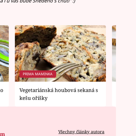
 i u vás bude Snědeno s chutí" :)
PRIMA MAMINKA
PRIMA 
lo
Vegetariánská houbová sekaná s
Tataráč
kešu oříšky
pro veg
Všechny články autora
om