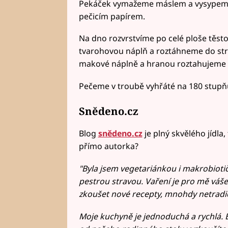
Pekáček vymažeme máslem a vysypeme
pečicím papírem.
Na dno rozvrstvíme po celé ploše těsto
tvarohovou náplň a roztáhneme do str
makové náplně a hranou roztahujeme 
Pečeme v troubě vyhřáté na 180 stupň
Snědeno.cz
Blog
snědeno.cz
je plný skvělého jídla,
přímo autorka?
"Byla jsem vegetariánkou i makrobiotič
pestrou stravou. Vaření je pro mě váše
zkoušet nové recepty, mnohdy netradič
Moje kuchyně je jednoduchá a rychlá.