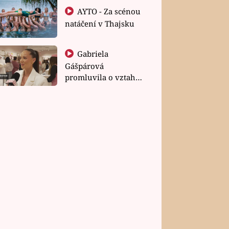
AYTO - Za scénou
natáčení v Thajsku
Gabriela
Gášpárová
promluvila o vztahu
a zakládání rodiny