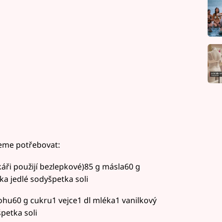
eme potřebovat:
áři použijí bezlepkové)85 g másla60 g
ka jedlé sodyšpetka soli
hu60 g cukru1 vejce1 dl mléka1 vanilkový
petka soli