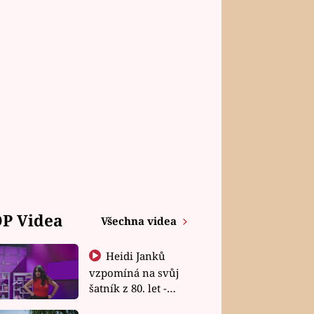
P Videa
Všechna videa
Heidi Janků
vzpomíná na svůj
šatník z 80. let -
Shopaholičky