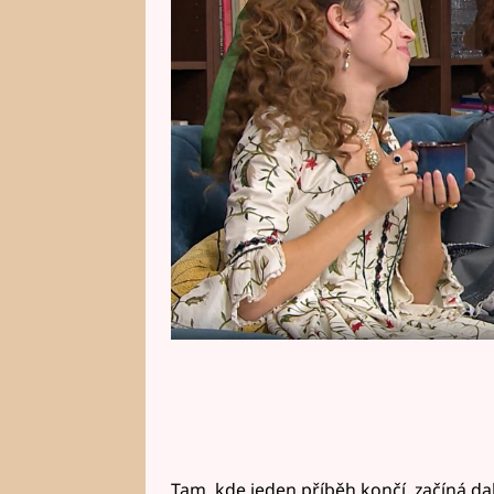
kapitola osudů princezen Eleono
vezmou na další dobrodružnou ce
Podívejte se na první exkluzivní
Tam, kde jeden příběh končí, začíná dal