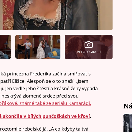
19 FOTOGRAFIÍ
á princezna Frederika začíná smiřovat s
patří Elišce. Alespoň se o to snaží. „Jsem
ji. Jen vedle jeho štěstí a krásné ženy vypadá
“ neskrývá zlomené srdce před svou
řákové, známé také ze seriálu Kamarádi.
Ná
skončila v bílých punčoškách ve křoví
.
roztomile rebelské já. „A co kdyby ta tvá