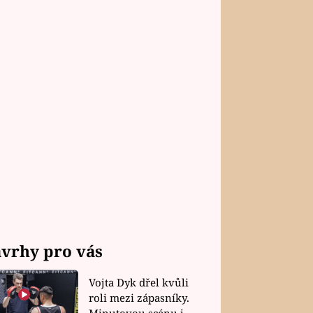
vrhy pro vás
Vojta Dyk dřel kvůli
roli mezi zápasníky.
Minutovou scénu jel