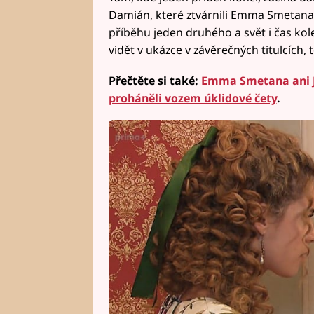
Damián, které ztvárnili Emma Smetana 
příběhu jeden druhého a svět i čas kole
vidět v ukázce v závěrečných titulcích, 
Přečtěte si také:
Emma Smetana ani Jo
proháněli vozem úklidové čety
.