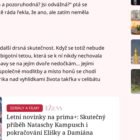
 a pozoruhodná? Jsi odvážná?“ ptá se
ě ráda řekla, že ano, ale zatím neměla
alší drsná skutečnost. Když se totiž nebude
bigotní tetou, která se k ní nikdy nechovala
ábavy se na jejím dvoře nedočkám… Jejími
 společné modlitby a místo honů se chodí
ika nad vyhlídkami života takřka v celibátu
SERIÁLY A FILMY
Letní novinky na prima+: Skutečný
příběh Nataschy Kampusch i
pokračování Elišky a Damiána