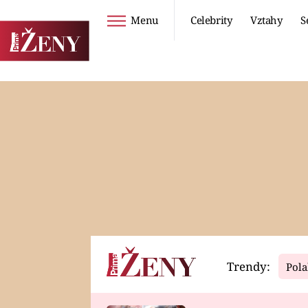
Menu
Celebrity
Vztahy
S
Seriály
Životní styl
ZOO
DIETY A HUBNUTÍ
PROSTŘENO!
CESTOVÁNÍ A
DOVOLENÁ
DUCH
ZDRAVÍ
Trendy:
Pola
Horoskopy
Video
ASTROČLÁNKY
SERIÁLY