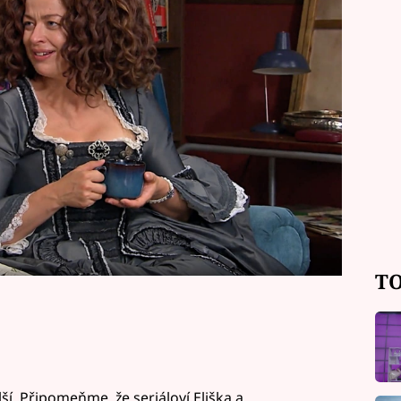
ry a Frederiky. Dvě princezny vás
stu plnou emocí i komických situací.
 ukázku.
TO
ší. Připomeňme, že seriáloví Eliška a