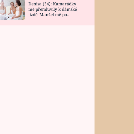
Denisa (34): Kamarádky
mě přemluvily k dámské
jízdě. Manžel mě po
návratu zaskočil