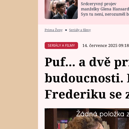
Srdceryvný projev
SNÁŘ
CELEBRITY
manželky Glena Hansard
Syn tu není, nerozuměl b
HOROSKOP NA
VAŘENÍ
tomu, vysvětlila
ROK 2023
Prima Ženy
■
Seriály a filmy
14. července 2025 09:18
SERIÁLY A FILMY
Puf... a dvě p
budoucnosti. 
Frederiku se
Žádná položka z 
Po strhujícím finále pohádkovéh
elixíru přenesl Elišku ze současn