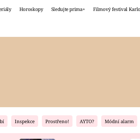
eriály
Horoskopy
Sledujte prima+
Filmový festival Karl
Celebrity
Recept
MÓDA A KRÁSA
HLAVNÍ JÍ
VZTAHY A SEX
SLADKÉ
PRIMA MAMINKA
ZDRAVÉ
bí
Inspekce
Prostřeno!
AYTO?
Módní alarm
Fresh
Living
RECEPTY
BYDLENÍ