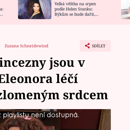
Velká věštba na srpen
NOVINKY
ZAHRADA
a:
podle Helen Stanku:
y
Býkům se bude dařit,
VIDEORECEPTY
DESIGN
Vodnáře čeká jízda
Zuzana Schneidewind
SDÍLET
rincezny jsou v
Eleonora léčí
 zlomeným srdcem
playlistu není dostupná.
o příběhu, kdy princ Damián díky
osti do minulosti, se otevírá nová