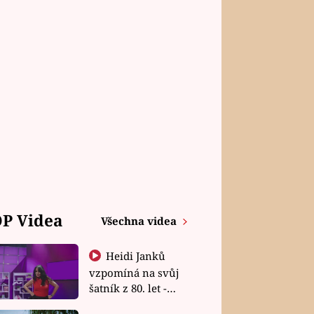
P Videa
Všechna videa
Heidi Janků
vzpomíná na svůj
šatník z 80. let -
Shopaholičky