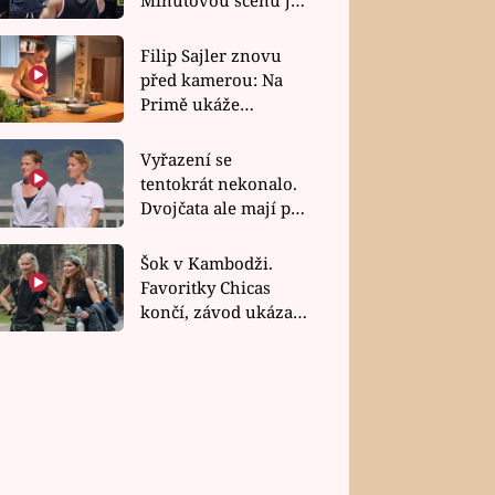
bez dubla
Filip Sajler znovu
před kamerou: Na
Primě ukáže
poctivou kuchyni i
rychlé recepty
Vyřazení se
tentokrát nekonalo.
Dvojčata ale mají po
uzavření třetí etapy
závodu nůž na krku
Šok v Kambodži.
Favoritky Chicas
končí, závod ukázal
svou nejtvrdší tvář