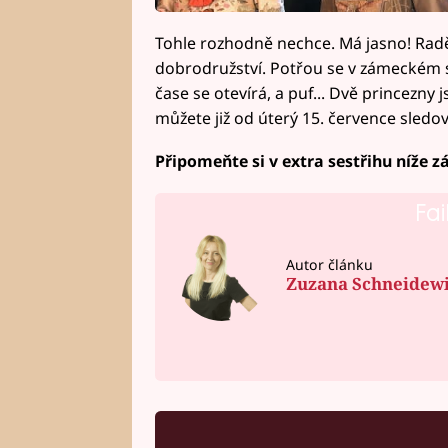
Tohle rozhodně nechce. Má jasno! Radě
dobrodružství. Potřou se v zámeckém 
čase se otevírá, a puf... Dvě princezny
můžete již od úterý 15. července sledo
Připomeňte si v extra sestřihu níže z
Fai
Autor článku
Zuzana Schneidew