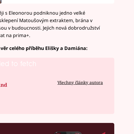
ji s Eleonorou podniknou jedno velké
sklepení Matoušovým extraktem, brána v
 jsou v budoucnosti. Jejich nová dobrodružství
vat na prima+.
ávěr celého příběhu Elišky a Damiána:
led to fetch
Všechny články autora
ind