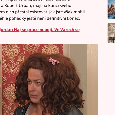
a Robert Urban, mají na konci svého
m nich přestal existovat. Jak jste však mohli
téhle pohádky ještě není definitivní konec.
rdan Haj se práce nebojí. Ve Varech se