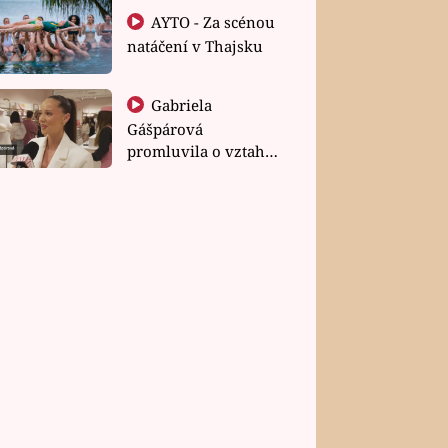
AYTO - Za scénou
natáčení v Thajsku
Gabriela
Gášpárová
promluvila o vztahu
a zakládání rodiny