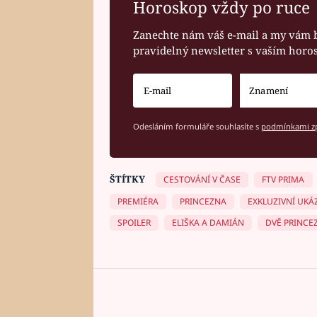
Horoskop vždy po ruce
Zanechte nám váš e-mail a my vám 
pravidelný newsletter s vaším hor
Odesláním formuláře souhlasíte s
podmínkami zp
ŠTÍTKY
CESTOVÁNÍ V ČASE
FTV PRIMA
PREMIÉRA
PRINCEZNA
EXKLUZIVNÍ UKÁ
SPOILER
ELIŠKA A DAMIÁN
DVĚ PRINCE