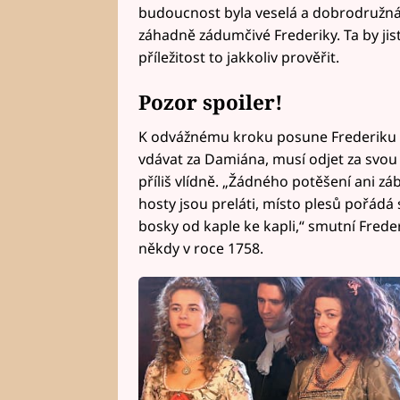
budoucnost byla veselá a dobrodružná
záhadně zádumčivé Frederiky. Ta by jist
příležitost to jakkoliv prověřit.
Pozor spoiler!
K odvážnému kroku posune Frederiku d
vdávat za Damiána, musí odjet za svou 
příliš vlídně. „Žádného potěšení ani z
hosty jsou preláti, místo plesů pořádá
bosky od kaple ke kapli,“ smutní Freder
někdy v roce 1758.