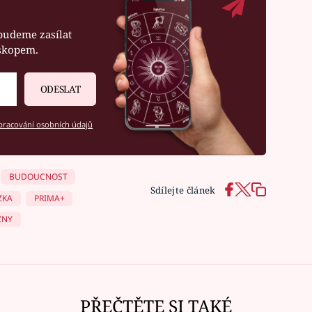
budeme zasílat
oskopem.
ODESLAT
racování osobních údajů
BUDOUCNOST
Sdílejte článek
ZKA
PRIMA+
ZNY
PŘEČTĚTE SI TAKÉ