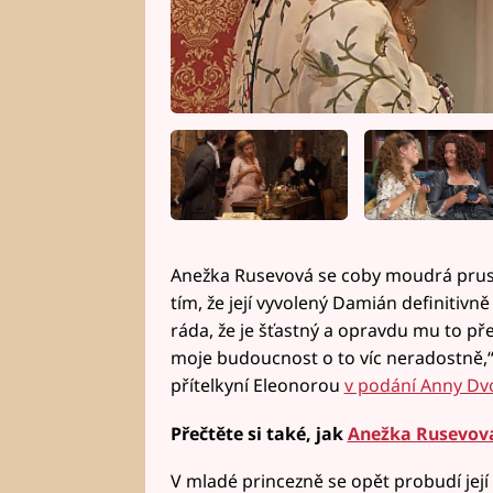
Anežka Rusevová se coby moudrá prusk
tím, že její vyvolený Damián definitivně 
ráda, že je šťastný a opravdu mu to pře
moje budoucnost o to víc neradostně,
přítelkyní Eleonorou
v podání Anny Dvo
Přečtěte si také, jak
Anežka Rusevová 
V mladé princezně se opět probudí její 