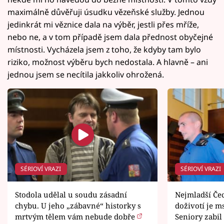
maximálně důvěřuji úsudku vězeňské služby. Jednou
jedinkrát mi věznice dala na výběr, jestli přes mříže,
nebo ne, a v tom případě jsem dala přednost obyčejné
místnosti. Vycházela jsem z toho, že kdyby tam bylo
riziko, možnost výběru bych nedostala. A hlavně – ani
jednou jsem se necítila jakkoliv ohrožená.
SÉRIOVÍ VRAZI
SÉRIOVÍ VRAZI
Stodola udělal u soudu zásadní
Nejmladší Če
chybu. U jeho „zábavné“ historky s
doživotí je 
mrtvým tělem vám nebude dobře
Seniory zabil