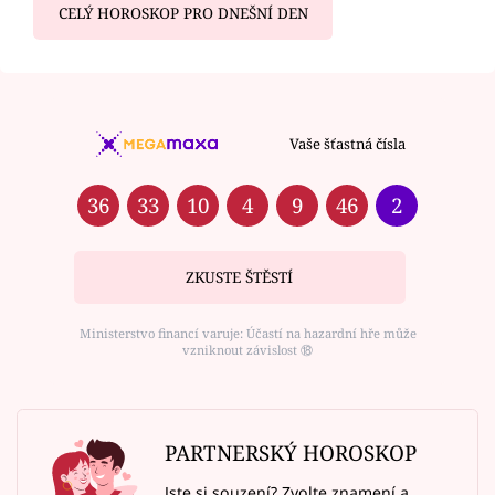
CELÝ HOROSKOP PRO DNEŠNÍ DEN
Vaše šťastná čísla
36
33
10
4
9
46
2
ZKUSTE ŠTĚSTÍ
Ministerstvo financí varuje: Účastí na hazardní hře může
vzniknout závislost ⑱
PARTNERSKÝ HOROSKOP
Jste si souzení? Zvolte znamení a