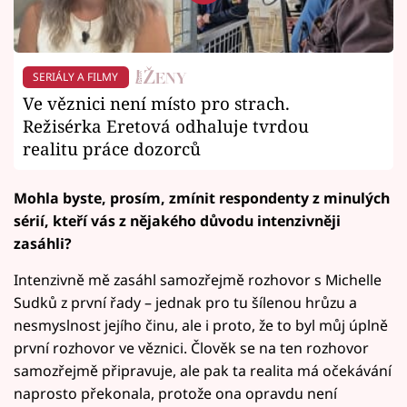
SERIÁLY A FILMY
Ve věznici není místo pro strach.
Režisérka Eretová odhaluje tvrdou
realitu práce dozorců
Mohla byste, prosím, zmínit respondenty z minulých
sérií, kteří vás z nějakého důvodu intenzivněji
zasáhli?
Intenzivně mě zasáhl samozřejmě rozhovor s Michelle
Sudků z první řady – jednak pro tu šílenou hrůzu a
nesmyslnost jejího činu, ale i proto, že to byl můj úplně
první rozhovor ve věznici. Člověk se na ten rozhovor
samozřejmě připravuje, ale pak ta realita má očekávání
naprosto překonala, protože ona opravdu není