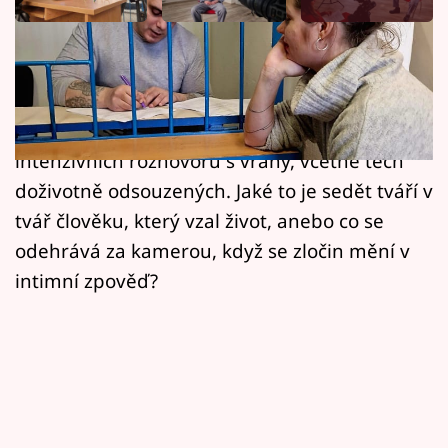
Horoskopy
Sledujte prima+
Režisérka Martina Eretová má za sebou již tři
série dokumentárního cyklu s bezlítostnými
Filmový festival Karlovy Vary
hrdlořezy, což pro ni znamenalo celkem 24
Pořady
intenzivních rozhovorů s vrahy, včetně těch
doživotně odsouzených. Jaké to je sedět tváří v
Mámy sobě
tvář člověku, který vzal život, anebo co se
odehrává za kamerou, když se zločin mění v
Přihlášení
intimní zpověď?
Sledujte nás