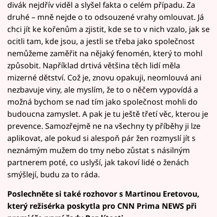
divák nejdřív viděl a slyšel fakta o celém případu. Za
druhé – mně nejde o to odsouzené vrahy omlouvat. Já
chci jít ke kořenům a zjistit, kde se to v nich vzalo, jak se
ocitli tam, kde jsou, a jestli se třeba jako společnost
nemůžeme zaměřit na nějaký fenomén, který to mohl
způsobit. Například drtivá většina těch lidí měla
mizerné dětství. Což je, znovu opakuji, neomlouvá ani
nezbavuje viny, ale myslím, že to o něčem vypovídá a
možná bychom se nad tím jako společnost mohli do
budoucna zamyslet. A pak je tu ještě třetí věc, kterou je
prevence. Samozřejmě ne na všechny ty příběhy ji lze
aplikovat, ale pokud si alespoň pár žen rozmyslí jít s
neznámým mužem do tmy nebo zůstat s násilným
partnerem poté, co uslyší, jak takoví lidé o ženách
smýšlejí, budu za to ráda.
Poslechněte si také rozhovor s Martinou Eretovou,
který režisérka poskytla pro CNN Prima NEWS při