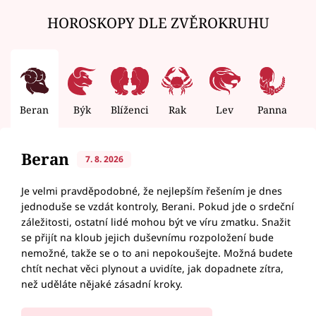
HOROSKOPY DLE ZVĚROKRUHU
Beran
Býk
Blíženci
Rak
Lev
Panna
V
Beran
7. 8. 2026
Je velmi pravděpodobné, že nejlepším řešením je dnes
jednoduše se vzdát kontroly, Berani. Pokud jde o srdeční
záležitosti, ostatní lidé mohou být ve víru zmatku. Snažit
se přijít na kloub jejich duševnímu rozpoložení bude
nemožné, takže se o to ani nepokoušejte. Možná budete
chtít nechat věci plynout a uvidíte, jak dopadnete zítra,
než uděláte nějaké zásadní kroky.