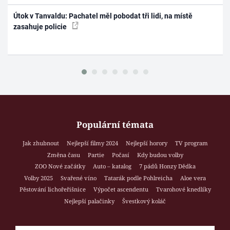
Útok v Tanvaldu: Pachatel měl pobodat tři lidi, na místě
zasahuje policie
Populární témata
Jak zhubnout
Nejlepší filmy 2024
Nejlepší horory
TV program
Změna času
Partie
Počasí
Kdy budou volby
ZOO Nové začátky
Auto – katalog
7 pádů Honzy Dědka
Volby 2025
Svařené víno
Tatarák podle Pohlreicha
Aloe vera
Pěstování lichořeřišnice
Výpočet ascendentu
Tvarohové knedlíky
Nejlepší palačinky
Švestkový koláč