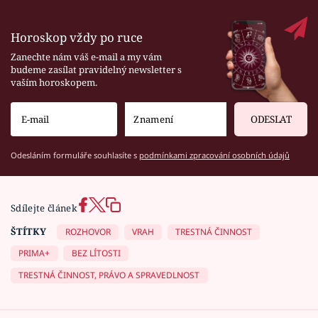
Horoskop vždy po ruce
Zanechte nám váš e-mail a my vám
budeme zasílat pravidelný newsletter s
vaším horoskopem.
ODESLAT
Odesláním formuláře souhlasíte s
podmínkami zpracování osobních údajů
Sdílejte článek
ŠTÍTKY
ROZHOVOR
VRAH
TRESTNÁ ČINNOST
PRIMA+
BEZ LÍTOSTI
TRESTNÁ ČINNOST, PRÁVO A SPRAVEDLNOST