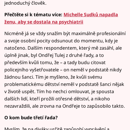
jednoduchý člověk.
Přečtěte si k tématu více:
Michelle Sudků napadla
ženu, aby se dostala na psychiatrii
Nicméně já se vždy snažím být maximálně profesionální
a svoje osobní pocity odsunout do momentu, kdy je
natočeno. Dalším respondentem, který mě zasáhl, ale
úplně jinak, byl Ondřej Tulej z druhé řady, a to
především kvůli tomu, že – a tady budu citovat
policejního vyšetřovatele – on neměl v podstatě nikdy
žádnou šanci. Tím je myšleno, že kvůli svému
problematickému dětství neměl v podstatě šanci nějak
v životě uspět. Tím ho nechci omlouvat, je spousta
dalších lidí, kteří prožili otřesné dětství, a nikoho
nezavraždili, ale zrovna na Ondřeje to zapůsobilo takto.
O kom bude třetí řada?
Myslím, že na diváky určitě zapůsobí vyprávění a