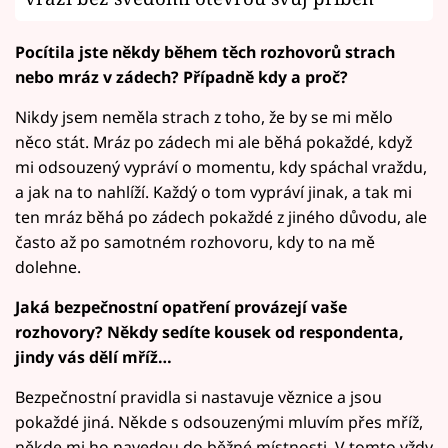
Pocítila jste někdy během těch rozhovorů strach
nebo mráz v zádech? Případně kdy a proč?
Nikdy jsem neměla strach z toho, že by se mi mělo
něco stát. Mráz po zádech mi ale běhá pokaždé, když
mi odsouzený vypráví o momentu, kdy spáchal vraždu,
a jak na to nahlíží. Každý o tom vypráví jinak, a tak mi
ten mráz běhá po zádech pokaždé z jiného důvodu, ale
často až po samotném rozhovoru, kdy to na mě
dolehne.
Jaká bezpečnostní opatření provázejí vaše
rozhovory? Někdy sedíte kousek od respondenta,
jindy vás dělí mříž…
Bezpečnostní pravidla si nastavuje věznice a jsou
pokaždé jiná. Někde s odsouzenými mluvím přes mříž,
někde mi ho navedou do běžné místnosti. V tomto vždy