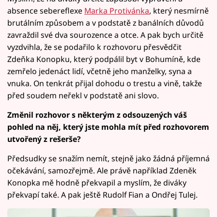
absence sebereflexe
Marka Protivánka
, který nesmírně
brutálním způsobem a v podstatě z banálních důvodů
zavraždil své dva sourozence a otce. A pak bych určitě
vyzdvihla, že se podařilo k rozhovoru přesvědčit
Zdeňka Konopku, který podpálil byt v Bohumíně, kde
zemřelo jedenáct lidí, včetně jeho manželky, syna a
vnuka. On tenkrát přijal dohodu o trestu a vině, takže
před soudem neřekl v podstatě ani slovo.
Změnil rozhovor s některým z odsouzených váš
pohled na něj, který jste mohla mít před rozhovorem
utvořený z rešerše?
Předsudky se snažím nemít, stejně jako žádná příjemná
očekávání, samozřejmě. Ale právě například Zdeněk
Konopka mě hodně překvapil a myslím, že diváky
překvapí také. A pak ještě Rudolf Fian a Ondřej Tulej.