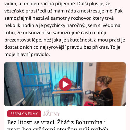
vidím, a ten den začíná příjemně. Další plus je, že
vězeňské prostředí už mám ráda a nestresuje mě. Pak
samozřejmě nastává samotný rozhovor, který trvá
několik hodin a je psychicky náročný. Jsem si vědoma
toho, že odsouzení se samozřejmě často chtějí
prezentovat lépe, než jaká je skutečnost, a mou prací je
dostat z nich co nejsyrovější pravdu bez příkras. To je
moje hlavní pravidlo.
SERIÁLY A FILMY
Bez lítosti se vrací. Žhář z Bohumína i
vrazi bez svědomí otevřou svůj příběh