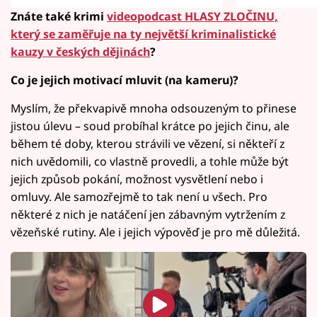
kladivem
Znáte také krimi
videopodcast HLASY ZLOČINU,
který se zaměřuje na ty největší kriminalistické
kauzy v českých dějinách
?
Co je jejich motivací mluvit (na kameru)?
Myslím, že překvapivě mnoha odsouzeným to přinese
jistou úlevu – soud probíhal krátce po jejich činu, ale
během té doby, kterou strávili ve vězení, si někteří z
nich uvědomili, co vlastně provedli, a tohle může být
jejich způsob pokání, možnost vysvětlení nebo i
omluvy. Ale samozřejmě to tak není u všech. Pro
některé z nich je natáčení jen zábavným vytržením z
vězeňské rutiny. Ale i jejich výpověď je pro mě důležitá.