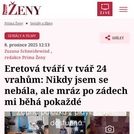
ŽIVĚ
Prima Ženy
■
Seriály a filmy
Trendy:
Polabí
Inspekce
Prostřeno!
AYTO?
SERIÁLY A FILMY
SDÍLET
Módní alarm
Zrádci
Proměny
8. prosince 2025 12:13
Zuzana Schneidewind
,
redakce Prima Ženy
Eretová tváří v tvář 24
Témata
vrahům: Nikdy jsem se
nebála, ale mráz po zádech
Celebrity
mi běhá pokaždé
Vztahy
Žádná položka z playlistu není
Seriály
dostupná.