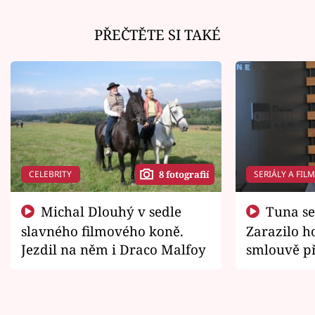
PŘEČTĚTE SI TAKÉ
CELEBRITY
SERIÁLY A FIL
8 fotografií
Michal Dlouhý v sedle
Tuna se chtěl vrátit domů.
slavného filmového koně.
Zarazilo ho
Jezdil na něm i Draco Malfoy
smlouvě př
zemřít