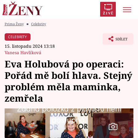
ŽIVĚ
Prima Ženy
■
Celebrity
Trendy:
Polabí
Inspekce
Prostřeno!
AYTO?
CELEBRITY
SDÍLET
Módní alarm
Zrádci
Proměny
15. listopadu 2024 13:18
Vanesa Havlíková
Eva Holubová po operaci:
Pořád mě bolí hlava. Stejný
Témata
problém měla maminka,
Celebrity
zemřela
Žádná položka z playlistu není
Vztahy
dostupná.
Seriály