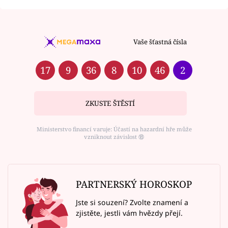
Vaše šťastná čísla
17
9
36
8
10
46
2
ZKUSTE ŠTĚSTÍ
Ministerstvo financí varuje: Účastí na hazardní hře může
vzniknout závislost ⑱
PARTNERSKÝ HOROSKOP
Jste si souzení? Zvolte znamení a
zjistěte, jestli vám hvězdy přejí.