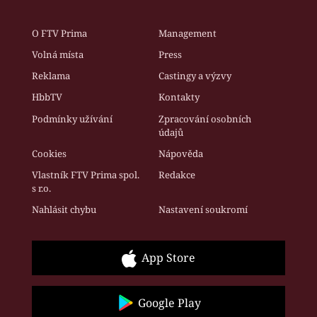
O FTV Prima
Management
Volná místa
Press
Reklama
Castingy a výzvy
HbbTV
Kontakty
Podmínky užívání
Zpracování osobních
údajů
Cookies
Nápověda
Vlastník FTV Prima spol.
Redakce
s r.o.
Nahlásit chybu
Nastavení soukromí
App Store
Google Play