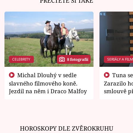
PŘEČTĚTE SI TAKÉ
CELEBRITY
SERIÁLY A FIL
8 fotografií
Michal Dlouhý v sedle
Tuna se chtěl vrátit domů.
slavného filmového koně.
Zarazilo ho
Jezdil na něm i Draco Malfoy
smlouvě př
zemřít
HOROSKOPY DLE ZVĚROKRUHU