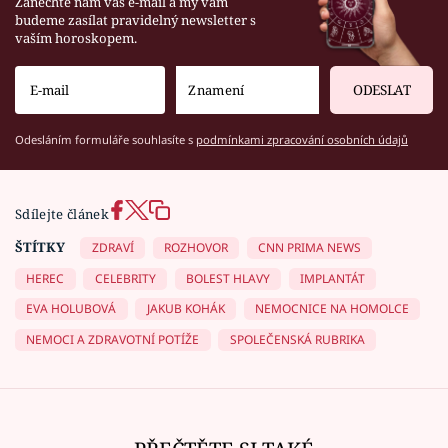
Zanechte nám váš e-mail a my vám
budeme zasílat pravidelný newsletter s
vaším horoskopem.
ODESLAT
Odesláním formuláře souhlasíte s
podmínkami zpracování osobních údajů
Sdílejte článek
ŠTÍTKY
ZDRAVÍ
ROZHOVOR
CNN PRIMA NEWS
HEREC
CELEBRITY
BOLEST HLAVY
IMPLANTÁT
EVA HOLUBOVÁ
JAKUB KOHÁK
NEMOCNICE NA HOMOLCE
NEMOCI A ZDRAVOTNÍ POTÍŽE
SPOLEČENSKÁ RUBRIKA