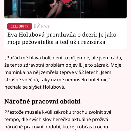
CELEBRITY
Eva Holubová promluvila o dceři: Je jako
moje pečovatelka a teď už i režisérka
„Pořád mě hlava bolí, není to příjemné, ale jsem ráda,
že tento zdravotní problém objevili, je to zázrak. Moje
maminka na něj zemřela teprve v 52 letech. Jsem
strašně vděčná, taky už mě nemuselo bolet nic,“
nechala se slyšet Holubová.
Náročné pracovní období
Přestože musela kvůli zákroku trochu zvolnit své
tempo, dle svých slov herečka aktuálně prožívá
náročné pracovní období, které ji občas trochu