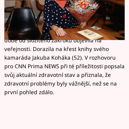
Horoskopy
Legendární herečka Eva Holubová (65)
Sledujte prima+
začátkem října podstoupila operaci kvůli
Filmový festival Karlovy Vary
nebezpečné výduti v hlavě. Nyní se po delší
době od složitého zákroku objevila na
Pořady
veřejnosti. Dorazila na křest knihy svého
kamaráda Jakuba Koháka (52). V rozhovoru
Mámy sobě
pro CNN Prima NEWS při té příležitosti popsala
svůj aktuální zdravotní stav a přiznala, že
Přihlášení
zdravotní problémy byly vážnější, než se na
první pohled zdálo.
Sledujte nás