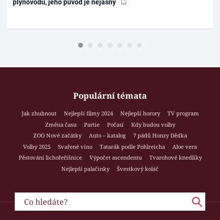
plynovodu, jeho původ je nejasný
Populární témata
Jak zhubnout
Nejlepší filmy 2024
Nejlepší horory
TV program
Změna času
Partie
Počasí
Kdy budou volby
ZOO Nové začátky
Auto – katalog
7 pádů Honzy Dědka
Volby 2025
Svařené víno
Tatarák podle Pohlreicha
Aloe vera
Pěstování lichořeřišnice
Výpočet ascendentu
Tvarohové knedlíky
Nejlepší palačinky
Švestkový koláč