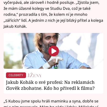
vyčerpává, ale zároveň i hodně posiluje. „Zjistila jsem,
že mám úžasné kolegy ve Studiu Dva, což je také
rodina,“ prozradila s tím, že kolem ní je mnoho
„zářících“ lidí. A jedním z nich je její blízký přítel a kolega
Jakub Kohák.
CELEBRITY
Jakub Kohák o své profesi: Na reklamách
člověk zbohatne. Kdo ho přivedl k filmu?
„S Kubou jsme spolu hráli maminku a syna, dobře se
mi s ním pracovalo. Mám ho ráda i lidsky. Málokdo ví,