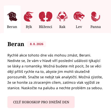
Beran
Býk
Blíženci
Rak
Lev
Panna
V
Beran
8. 8. 2026
Rychlé akce tohoto dne vás mohou zmást, Berani.
Nedivte se, že vám v hlavě víří poslední události týkající
se lásky a romantiky. Možná budete mít pocit, že se věci
dějí příliš rychle na to, abyste jim mohli skutečně
porozumět. Snažte se nebýt tak analytičtí. Možná zjistíte,
že se honíte za ztraceným cílem, zatímco vlak vyjíždí ze
stanice. Naskočte na palubu a nechte problém za sebou.
CELÝ HOROSKOP PRO DNEŠNÍ DEN