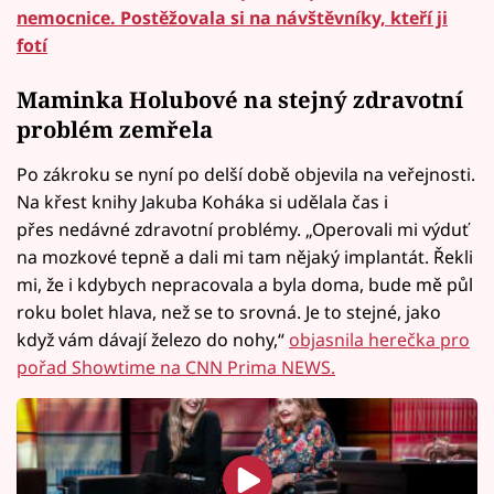
nemocnice. Postěžovala si na návštěvníky, kteří ji
fotí
Maminka Holubové na stejný zdravotní
problém zemřela
Po zákroku se nyní po delší době objevila na veřejnosti.
Na křest knihy Jakuba Koháka si udělala čas i
přes nedávné zdravotní problémy. „Operovali mi výduť
na mozkové tepně a dali mi tam nějaký implantát. Řekli
mi, že i kdybych nepracovala a byla doma, bude mě půl
roku bolet hlava, než se to srovná. Je to stejné, jako
když vám dávají železo do nohy,“
objasnila herečka pro
pořad Showtime na CNN Prima NEWS.