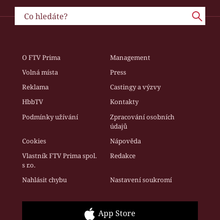
O FTV Prima
Management
Volná místa
Press
Reklama
Castingy a výzvy
HbbTV
Kontakty
Podmínky užívání
Zpracování osobních
údajů
Cookies
Nápověda
Vlastník FTV Prima spol.
Redakce
s r.o.
Nahlásit chybu
Nastavení soukromí
App Store