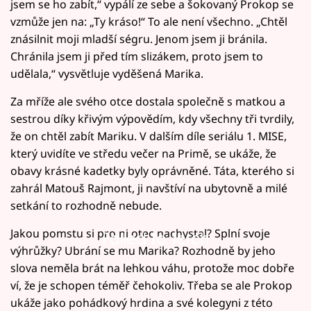
jsem se ho zabít,“ vypálí ze sebe a šokovaný Prokop se
vzmůže jen na: „Ty kráso!“ To ale není všechno. „Chtěl
znásilnit moji mladší ségru. Jenom jsem ji bránila.
Chránila jsem ji před tím slizákem, proto jsem to
udělala,“ vysvětluje vyděšená Marika.
Za mříže ale svého otce dostala společně s matkou a
sestrou díky křivým výpovědím, kdy všechny tři tvrdily,
že on chtěl zabít Mariku. V dalším díle seriálu 1. MISE,
který uvidíte ve středu večer na Primě, se ukáže, že
obavy krásné kadetky byly oprávněné. Táta, kterého si
zahrál Matouš Rajmont, ji navštíví na ubytovně a milé
setkání to rozhodně nebude.
Jakou pomstu si pro ni otec nachystal? Splní svoje
Failed to fetch
výhrůžky? Ubrání se mu Marika? Rozhodně by jeho
slova neměla brát na lehkou váhu, protože moc dobře
ví, že je schopen téměř čehokoliv. Třeba se ale Prokop
ukáže jako pohádkový hrdina a své kolegyni z této