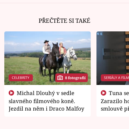
PŘEČTĚTE SI TAKÉ
CELEBRITY
SERIÁLY A FIL
8 fotografií
Michal Dlouhý v sedle
Tuna se chtěl vrátit domů.
slavného filmového koně.
Zarazilo ho
Jezdil na něm i Draco Malfoy
smlouvě př
zemřít