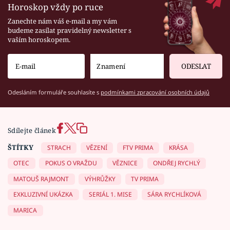
Horoskop vždy po ruce
Zanechte nám váš e-mail a my vám
budeme zasílat pravidelný newsletter s
vaším horoskopem.
ODESLAT
Odesláním formuláře souhlasíte s
podmínkami zpracování osobních údajů
Sdílejte článek
ŠTÍTKY
STRACH
VĚZENÍ
FTV PRIMA
KRÁSA
OTEC
POKUS O VRAŽDU
VĚZNICE
ONDŘEJ RYCHLÝ
MATOUŠ RAJMONT
VÝHRŮŽKY
TV PRIMA
EXKLUZIVNÍ UKÁZKA
SERIÁL 1. MISE
SÁRA RYCHLÍKOVÁ
MARICA