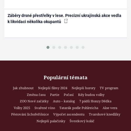
Záběry drsné přestřelky v lese. Precizní ukrajinská akce vedla
k likvidaci několika okupantů
Populární témata
Jak zhubnout
Nejlepší filmy 2024
Nejlepší horory
TV program
Změna času
Partie
Počasí
Kdy budou volby
ZOO Nové začátky
Auto – katalog
7 pádů Honzy Dědka
Volby 2025
Svařené víno
Tatarák podle Pohlreicha
Aloe vera
Pěstování lichořeřišnice
Výpočet ascendentu
Tvarohové knedlíky
Nejlepší palačinky
Švestkový koláč