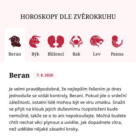
HOROSKOPY DLE ZVĚROKRUHU
Beran
Býk
Blíženci
Rak
Lev
Panna
V
Beran
7. 8. 2026
Je velmi pravděpodobné, že nejlepším řešením je dnes
jednoduše se vzdát kontroly, Berani. Pokud jde o srdeční
záležitosti, ostatní lidé mohou být ve víru zmatku. Snažit
se přijít na kloub jejich duševnímu rozpoložení bude
nemožné, takže se o to ani nepokoušejte. Možná budete
chtít nechat věci plynout a uvidíte, jak dopadnete zítra,
než uděláte nějaké zásadní kroky.