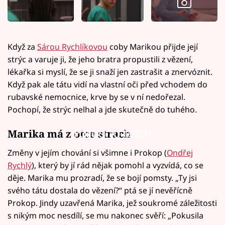
Když za
Sárou Rychlíkovou
coby Marikou přijde její
strýc a varuje ji, že jeho bratra propustili z vězení,
lékařka si myslí, že se ji snaží jen zastrašit a znervóznit.
Když pak ale tátu vidí na vlastní oči před vchodem do
rubavské nemocnice, krve by se v ní nedořezal.
Pochopí, že strýc nelhal a jde skutečně do tuhého.
Failed to fetch
Marika má z otce strach
Změny v jejím chování si všimne i Prokop (
Ondřej
Rychlý
), který by jí rád nějak pomohl a vyzvídá, co se
děje. Marika mu prozradí, že se bojí pomsty. „Ty jsi
svého tátu dostala do vězení?“ ptá se jí nevěřícně
Prokop. Jindy uzavřená Marika, jež soukromé záležitosti
s nikým moc nesdílí, se mu nakonec svěří: „Pokusila