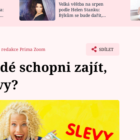
Velká věštba na srpen
NOVINKY
ZAHRADA
a:
podle Helen Stanku:
y
Býkům se bude dařit,
VIDEORECEPTY
DESIGN
Vodnáře čeká jízda
redakce Prima Zoom
SDÍLET
dé schopni zajít,
vy?