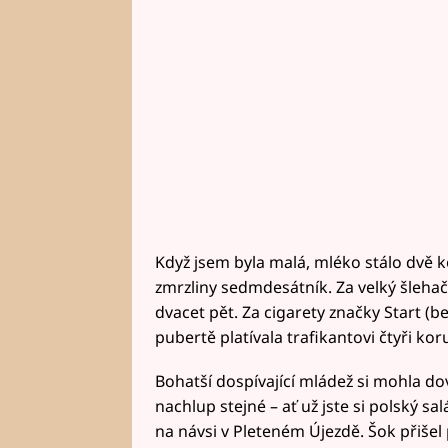
Když jsem byla malá, mléko stálo dvě k
zmrzliny sedmdesátník. Za velký šleha
dvacet pět. Za cigarety značky Start (bez 
pubertě platívala trafikantovi čtyři ko
Bohatší dospívající mládež si mohla dov
nachlup stejné – ať už jste si polský s
na návsi v Pleteném Újezdě. Šok přišel