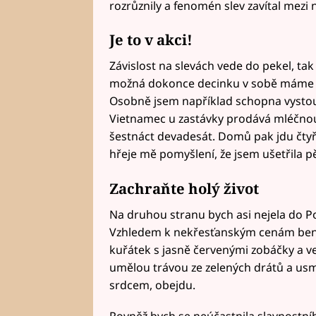
rozrůznily a fenomén slev zavítal mezi 
Je to v akci!
Závislost na slevách vede do pekel, tak 
možná dokonce decinku v sobě máme vš
Osobně jsem například schopna vystoupi
Vietnamec u zastávky prodává mléčnou
šestnáct devadesát. Domů pak jdu čtyři
hřeje mě pomyšlení, že jsem ušetřila p
Zachraňte holý život
Na druhou stranu bych asi nejela do Pol
Vzhledem k nekřesťanským cenám benzín
kuřátek s jasně červenými zobáčky a ve
umělou trávou ze zelených drátů a usmí
srdcem, obejdu.
Rovněž bych se neúčastnila slavnostníh