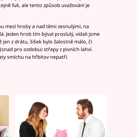
stejně fuk, ale tento způsob uvažování je
ou mezi hroby a nad těmi zesnulými, na
dá. Jeden hrob tím býval proslulý, vídali jsme
en z drátu, šišek bylo žalostně málo, či
snad pro ozdobu) střepy z pivních lahví.
vaty smíchu na hřbitov nepatří.