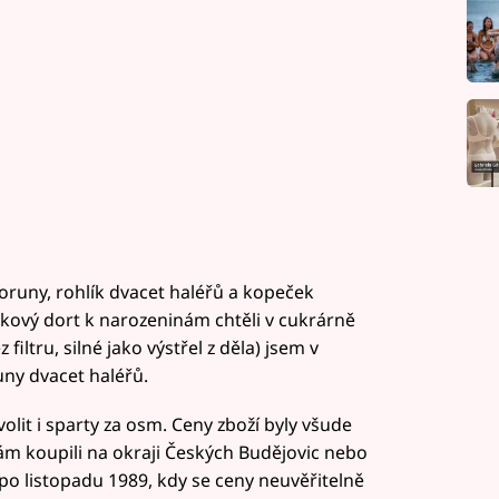
oruny, rohlík dvacet haléřů a kopeček
čkový dort k narozeninám chtěli v cukrárně
filtru, silné jako výstřel z děla) jsem v
runy dvacet haléřů.
olit i sparty za osm. Ceny zboží byly všude
alám koupili na okraji Českých Budějovic nebo
 po listopadu 1989, kdy se ceny neuvěřitelně