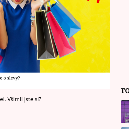
e o slevy?
TO
. Všimli jste si?