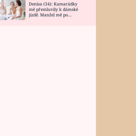
Denisa (34): Kamarádky
mě přemluvily k dámské
jízdě. Manžel mě po
návratu zaskočil