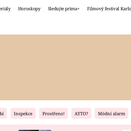
eriály
Horoskopy
Sledujte prima+
Filmový festival Karl
Celebrity
Recept
MÓDA A KRÁSA
HLAVNÍ JÍ
VZTAHY A SEX
SLADKÉ
PRIMA MAMINKA
ZDRAVÉ
bí
Inspekce
Prostřeno!
AYTO?
Módní alarm
Fresh
Living
RECEPTY
BYDLENÍ