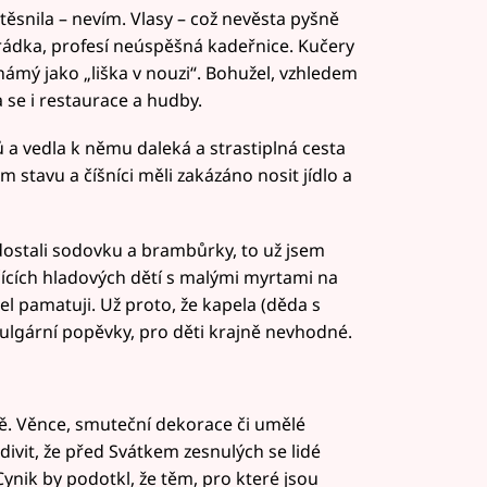
ytěsnila – nevím. Vlasy – což nevěsta pyšně
arádka, profesí neúspěšná kadeřnice. Kučery
námý jako „liška v nouzi“. Bohužel, vzhledem
 se i restaurace a hudby.
 a vedla k němu daleká a strastiplná cesta
m stavu a číšníci měli zakázáno nosit jídlo a
dostali sodovku a brambůrky, to už jsem
ačících hladových dětí s malými myrtami na
el pamatuji. Už proto, že kapela (děda s
gární popěvky, pro děti krajně nevhodné.
ě. Věnce, smuteční dekorace či umělé
divit, že před Svátkem zesnulých se lidé
 Cynik by podotkl, že těm, pro které jsou