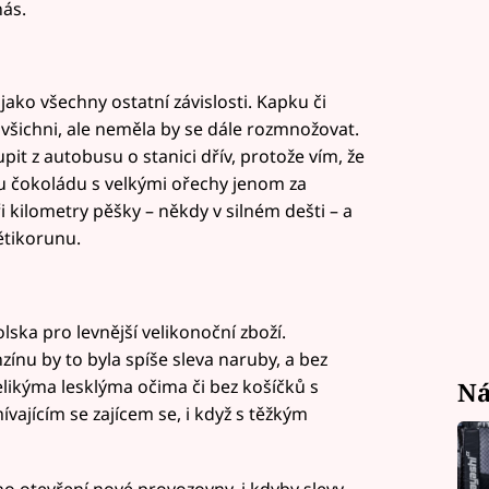
nás.
jako všechny ostatní závislosti. Kapku či
ichni, ale neměla by se dále rozmnožovat.
t z autobusu o stanici dřív, protože vím, že
 čokoládu s velkými ořechy jenom za
 kilometry pěšky – někdy v silném dešti – a
ětikorunu.
ska pro levnější velikonoční zboží.
u by to byla spíše sleva naruby, a bez
likýma lesklýma očima či bez košíčků s
Ná
vajícím se zajícem se, i když s těžkým
o otevření nové provozovny, i kdyby slevy