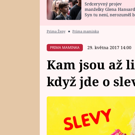
Srdceryvný projev
SNÁŘ
CELEBRITY
manželky Glena Hansard
Syn tu není, nerozuměl b
HOROSKOP NA
VAŘENÍ
tomu, vysvětlila
ROK 2023
Prima Ženy
■
Prima maminka
29. května 2017 14:00
PRIMA MAMINKA
Kam jsou až li
když jde o sle