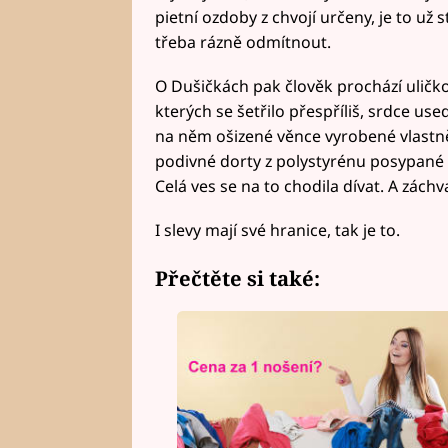
pietní ozdoby z chvojí určeny, je to už 
třeba rázně odmítnout.
O Dušičkách pak člověk prochází uličk
kterých se šetřilo přespříliš, srdce use
na něm ošizené věnce vyrobené vlastně j
podivné dorty z polystyrénu posypané (
Celá ves se na to chodila dívat. A zách
I slevy mají své hranice, tak je to.
Přečtěte si také: