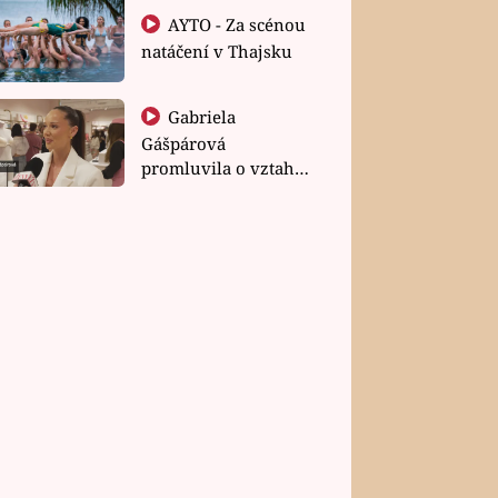
AYTO - Za scénou
natáčení v Thajsku
Gabriela
Gášpárová
promluvila o vztahu
a zakládání rodiny