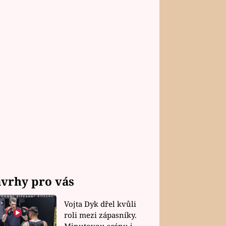
vrhy pro vás
Vojta Dyk dřel kvůli
roli mezi zápasníky.
Minutovou scénu jel