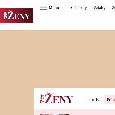
Menu
Celebrity
Vztahy
S
Seriály
Životní styl
ZOO
DIETY A HUBNUTÍ
PROSTŘENO!
CESTOVÁNÍ A
DOVOLENÁ
DUCH
ZDRAVÍ
Trendy:
Pola
Horoskopy
Video
ASTROČLÁNKY
SERIÁLY