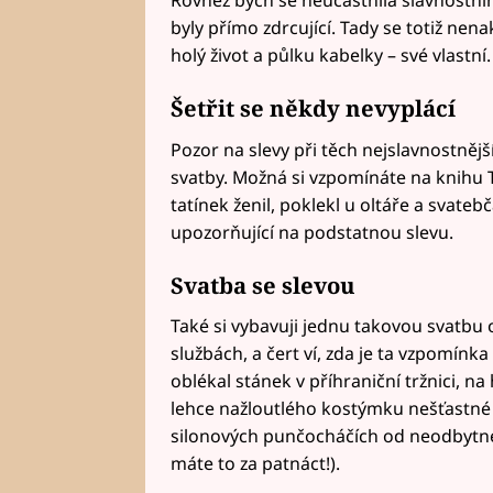
byly přímo zdrcující. Tady se totiž nenak
holý život a půlku kabelky – své vlastní.
Šetřit se někdy nevyplácí
Pozor na slevy při těch nejslavnostnějš
svatby. Možná si vzpomínáte na knihu 
tatínek ženil, poklekl u oltáře a svate
upozorňující na podstatnou slevu.
Svatba se slevou
Také si vybavuji jednu takovou svatbu 
službách, a čert ví, zda je ta vzpomín
oblékal stánek v příhraniční tržnici, na 
lehce nažloutlého kostýmku nešťastné 
silonových punčocháčích od neodbytn
máte to za patnáct!).