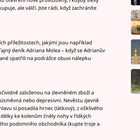
upuje, ale válčí. Jste rádi, když zachráníte
ích příležitostech, jakými jsou například
Tajný deník Adriana Molea – když se Adrianův
bčané spatřili na podrážce obuvi nálepku
očividně založenou na zlevněném zboží a
ka úsměvná nebo depresivní. Nevěstu zjevně
hlavu si posadila hrnec (látkový), z ošklivého
délky ke kolenům čněly nohy v řídkých
ého podomního obchodníka (kupte troje a