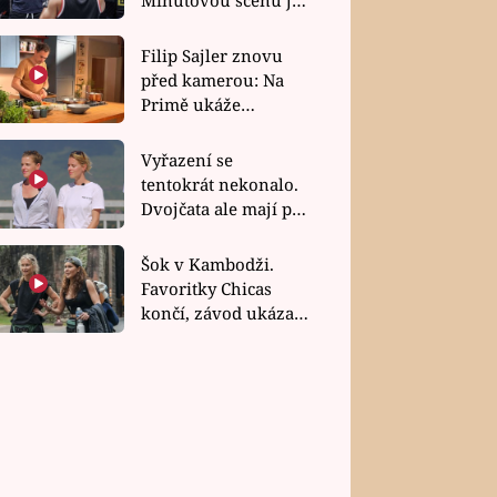
bez dubla
Filip Sajler znovu
před kamerou: Na
Primě ukáže
poctivou kuchyni i
rychlé recepty
Vyřazení se
tentokrát nekonalo.
Dvojčata ale mají po
uzavření třetí etapy
závodu nůž na krku
Šok v Kambodži.
Favoritky Chicas
končí, závod ukázal
svou nejtvrdší tvář