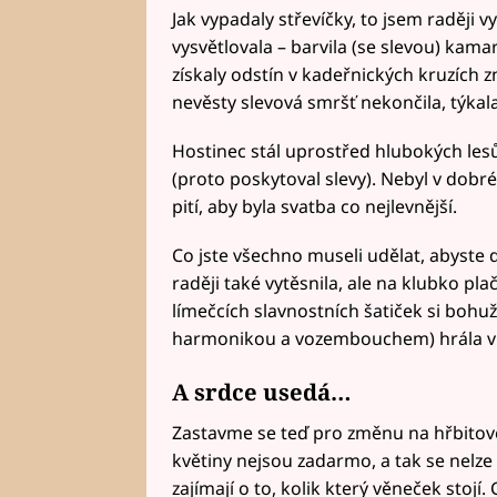
Jak vypadaly střevíčky, to jsem raději v
vysvětlovala – barvila (se slevou) kam
získaly odstín v kadeřnických kruzích z
nevěsty slevová smršť nekončila, týkala
Hostinec stál uprostřed hlubokých lesů
(proto poskytoval slevy). Nebyl v dobré
pití, aby byla svatba co nejlevnější.
Co jste všechno museli udělat, abyste 
raději také vytěsnila, ale na klubko pl
límečcích slavnostních šatiček si bohuž
harmonikou a vozembouchem) hrála vul
A srdce usedá…
Zastavme se teď pro změnu na hřbitov
květiny nejsou zadarmo, a tak se nelze 
zajímají o to, kolik který věneček stojí.