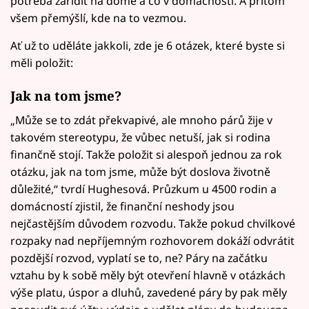
potřeba zařídit na domě a co v domácnosti. A přitom
všem přemýšlí, kde na to vezmou.
Ať už to uděláte jakkoli, zde je 6 otázek, které byste si
měli položit:
Jak na tom jsme?
„Může se to zdát překvapivé, ale mnoho párů žije v
takovém stereotypu, že vůbec netuší, jak si rodina
finančně stojí. Takže položit si alespoň jednou za rok
otázku, jak na tom jsme, může být doslova životně
důležité,“ tvrdí Hughesová. Průzkum u 4500 rodin a
domácností zjistil, že finanční neshody jsou
nejčastějším důvodem rozvodu. Takže pokud chvilkové
rozpaky nad nepříjemným rozhovorem dokáží odvrátit
pozdější rozvod, vyplatí se to, ne? Páry na začátku
vztahu by k sobě měly být otevření hlavně v otázkách
výše platu, úspor a dluhů, zavedené páry by pak měly