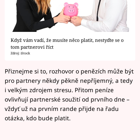
Horoskopy
Sledujte prima+
Filmový festival Karlovy Vary
Když vám vadí, že musíte něco platit, nestyďte se o
Pořady
tom partnerovi říct
Zdroj: iStock
Mámy sobě
Přiznejme si to, rozhovor o penězích může být
pro partnery někdy pěkně nepříjemný, a tedy
Přihlášení
i velkým zdrojem stresu. Přitom peníze
ovlivňují partnerské soužití od prvního dne –
Sledujte nás
vždyť už na prvním rande přijde na řadu
otázka, kdo bude platit.