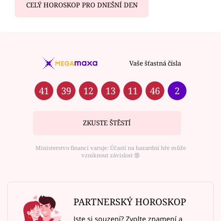
CELÝ HOROSKOP PRO DNEŠNÍ DEN
Vaše šťastná čísla
41
39
12
13
11
46
2
ZKUSTE ŠTĚSTÍ
Ministerstvo financí varuje: Účastí na hazardní hře může
vzniknout závislost ⑱
PARTNERSKÝ HOROSKOP
Jste si souzení? Zvolte znamení a