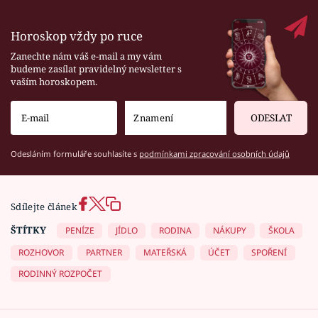
Horoskop vždy po ruce
Zanechte nám váš e-mail a my vám
budeme zasílat pravidelný newsletter s
vaším horoskopem.
ODESLAT
Odesláním formuláře souhlasíte s
podmínkami zpracování osobních údajů
Sdílejte článek
ŠTÍTKY
PENÍZE
JÍDLO
RODINA
NÁKUPY
ŠKOLA
ROZHOVOR
PARTNER
MATEŘSKÁ
ÚČET
SPOŘENÍ
RODINNÝ ROZPOČET