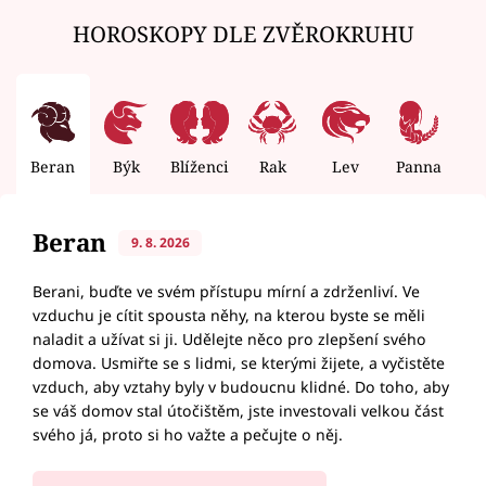
HOROSKOPY DLE ZVĚROKRUHU
Beran
Býk
Blíženci
Rak
Lev
Panna
V
Beran
9. 8. 2026
Berani, buďte ve svém přístupu mírní a zdrženliví. Ve
vzduchu je cítit spousta něhy, na kterou byste se měli
naladit a užívat si ji. Udělejte něco pro zlepšení svého
domova. Usmiřte se s lidmi, se kterými žijete, a vyčistěte
vzduch, aby vztahy byly v budoucnu klidné. Do toho, aby
se váš domov stal útočištěm, jste investovali velkou část
svého já, proto si ho važte a pečujte o něj.