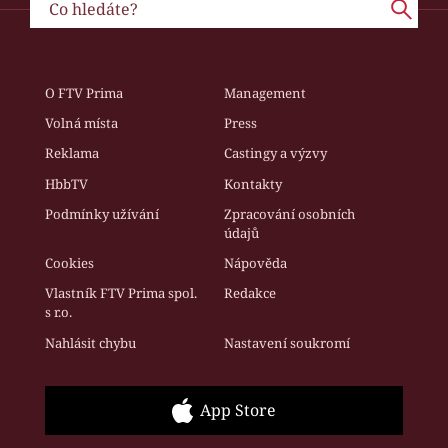
O FTV Prima
Management
Volná místa
Press
Reklama
Castingy a výzvy
HbbTV
Kontakty
Podmínky užívání
Zpracování osobních
údajů
Cookies
Nápověda
Vlastník FTV Prima spol.
Redakce
s r.o.
Nahlásit chybu
Nastavení soukromí
App Store