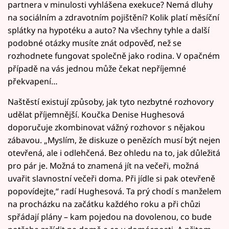
partnera v minulosti vyhlášena exekuce? Nemá dluhy
na sociálním a zdravotním pojištění? Kolik platí měsíční
splátky na hypotéku a auto? Na všechny tyhle a další
podobné otázky musíte znát odpověď, než se
rozhodnete fungovat společně jako rodina. V opačném
případě na vás jednou může čekat nepříjemné
překvapení…
Naštěstí existují způsoby, jak tyto nezbytné rozhovory
udělat příjemnější. Koučka Denise Hughesová
doporučuje zkombinovat vážný rozhovor s nějakou
zábavou. „Myslím, že diskuze o penězích musí být nejen
otevřená, ale i odlehčená. Bez ohledu na to, jak důležitá
pro pár je. Možná to znamená jít na večeři, možná
uvařit slavnostní večeři doma. Při jídle si pak otevřeně
popovídejte,“ radí Hughesová. Ta prý chodí s manželem
na procházku na začátku každého roku a při chůzi
spřádají plány – kam pojedou na dovolenou, co bude