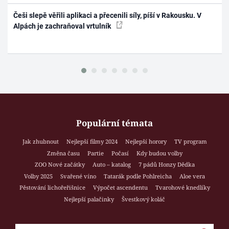
Češi slepě věřili aplikaci a přecenili síly, píší v Rakousku. V
Alpách je zachraňoval vrtulník
Populární témata
Jak zhubnout
Nejlepší filmy 2024
Nejlepší horory
TV program
Změna času
Partie
Počasí
Kdy budou volby
ZOO Nové začátky
Auto – katalog
7 pádů Honzy Dědka
Volby 2025
Svařené víno
Tatarák podle Pohlreicha
Aloe vera
Pěstování lichořeřišnice
Výpočet ascendentu
Tvarohové knedlíky
Nejlepší palačinky
Švestkový koláč