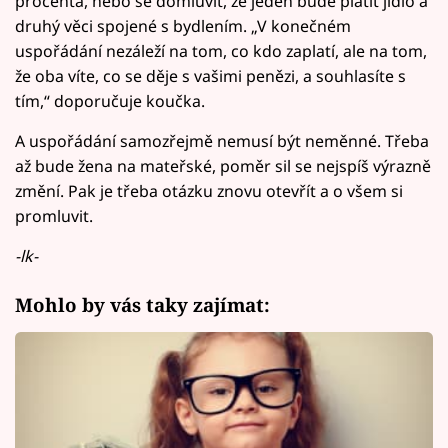
procenta, nebo se domluvit, že jeden bude platit jídlo a
druhý věci spojené s bydlením. „V konečném
uspořádání nezáleží na tom, co kdo zaplatí, ale na tom,
že oba víte, co se děje s vašimi penězi, a souhlasíte s
tím,“ doporučuje koučka.
A uspořádání samozřejmě nemusí být neměnné. Třeba
až bude žena na mateřské, poměr sil se nejspíš výrazně
změní. Pak je třeba otázku znovu otevřít a o všem si
promluvit.
-lk-
Mohlo by vás taky zajímat: