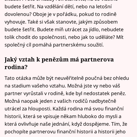
budete šetřit. Na vzdělání dětí, nebo na letošní
dovolenou? Oboje je v pořádku, pokud to rodině
vyhovuje. Také si však stanovte, jakým způsobem
budete šetřit. Budete míň utrácet za jídlo, nebudete
tolik chodit do společnosti, nebo jak to uděláte? Mít
společný cíl pomáhá partnerskému soužití.
Jaký vztah k penězům má partnerova
rodina?
Tato otázka může být neuvěřitelně poučná bez ohledu
na stadium vašeho vztahu. Možná jste vy nebo váš
partner vyrůstali v rodině, kde byl nedostatek peněz.
Možná naopak jeden z vašich rodičů nadbytečně
utrácel za hlouposti. Každá rodina má svou finanční
historii, která se vpisuje někam hluboko do mysli a
která ovlivňuje naše jednání, když dospějeme. Tím, že
pochopíte partnerovu finanční historii a historii jeho