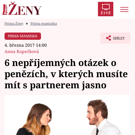
ŽIVĚ
Prima Ženy
■
Prima maminka
Trendy:
Polabí
Inspekce
Prostřeno!
AYTO?
PRIMA MAMINKA
SDÍLET
Módní alarm
Zrádci
Proměny
4. března 2017 14:00
Anna Kopečková
6 nepříjemných otázek o
penězích, v kterých musíte
Témata
mít s partnerem jasno
Celebrity
Vztahy
Seriály