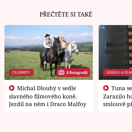
PŘEČTĚTE SI TAKÉ
CELEBRITY
SERIÁLY A FIL
8 fotografií
Michal Dlouhý v sedle
Tuna se chtěl vrátit domů.
slavného filmového koně.
Zarazilo ho
Jezdil na něm i Draco Malfoy
smlouvě př
zemřít