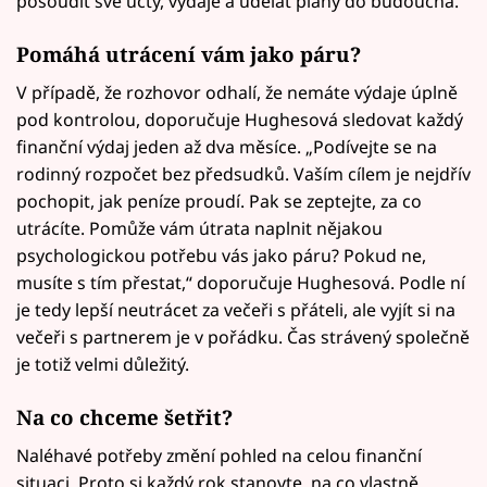
posoudit své účty, výdaje a udělat plány do budoucna.
Pomáhá utrácení vám jako páru?
V případě, že rozhovor odhalí, že nemáte výdaje úplně
pod kontrolou, doporučuje Hughesová sledovat každý
finanční výdaj jeden až dva měsíce. „Podívejte se na
rodinný rozpočet bez předsudků. Vaším cílem je nejdřív
pochopit, jak peníze proudí. Pak se zeptejte, za co
utrácíte. Pomůže vám útrata naplnit nějakou
psychologickou potřebu vás jako páru? Pokud ne,
musíte s tím přestat,“ doporučuje Hughesová. Podle ní
je tedy lepší neutrácet za večeři s přáteli, ale vyjít si na
večeři s partnerem je v pořádku. Čas strávený společně
je totiž velmi důležitý.
Na co chceme šetřit?
Naléhavé potřeby změní pohled na celou finanční
situaci. Proto si každý rok stanovte, na co vlastně