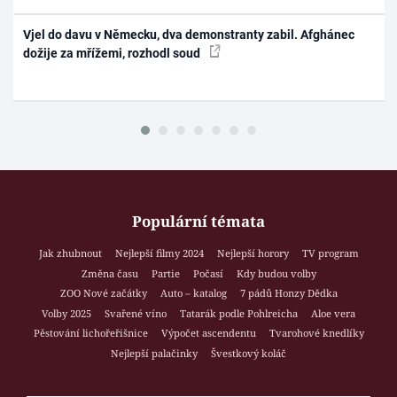
Vjel do davu v Německu, dva demonstranty zabil. Afghánec
dožije za mřížemi, rozhodl soud
Populární témata
Jak zhubnout
Nejlepší filmy 2024
Nejlepší horory
TV program
Změna času
Partie
Počasí
Kdy budou volby
ZOO Nové začátky
Auto – katalog
7 pádů Honzy Dědka
Volby 2025
Svařené víno
Tatarák podle Pohlreicha
Aloe vera
Pěstování lichořeřišnice
Výpočet ascendentu
Tvarohové knedlíky
Nejlepší palačinky
Švestkový koláč