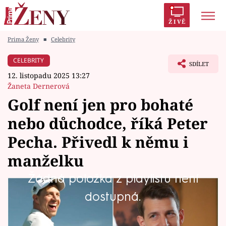
ŽIVĚ
Prima Ženy
■
Celebrity
Trendy:
Polabí
Inspekce
Prostřeno!
AYTO?
CELEBRITY
SDÍLET
Módní alarm
Zrádci
Proměny
12. listopadu 2025 13:27
Žaneta Dernerová
Golf není jen pro bohaté
nebo důchodce, říká Peter
Témata
Pecha. Přivedl k němu i
Celebrity
manželku
Žádná položka z playlistu není
Vztahy
Herec a zpěvák Peter Pecha se může pyšnit
dostupná.
Seriály
vyrýsovanou postavou, kterou obdivují nejen
fanynky oblíbeného seriálu, v němž se