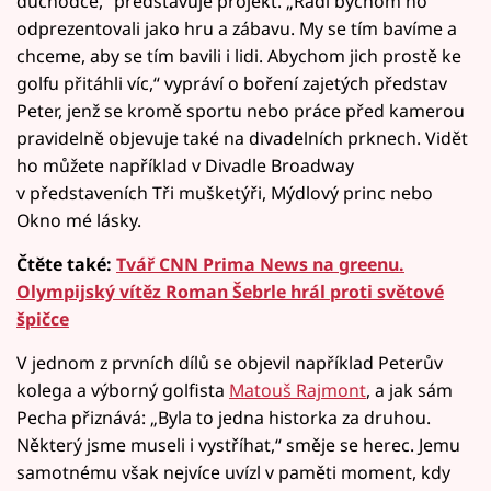
důchodce,“ představuje projekt. „Rádi bychom ho
odprezentovali jako hru a zábavu. My se tím bavíme a
chceme, aby se tím bavili i lidi. Abychom jich prostě ke
golfu přitáhli víc,“ vypráví o boření zajetých představ
Peter, jenž se kromě sportu nebo práce před kamerou
pravidelně objevuje také na divadelních prknech. Vidět
ho můžete například v Divadle Broadway
v představeních Tři mušketýři, Mýdlový princ nebo
Okno mé lásky.
Čtěte také:
Tvář CNN Prima News na greenu.
Olympijský vítěz Roman Šebrle hrál proti světové
špičce
V jednom z prvních dílů se objevil například Peterův
kolega a výborný golfista
Matouš Rajmont
, a jak sám
Pecha přiznává: „Byla to jedna historka za druhou.
Některý jsme museli i vystříhat,“ směje se herec. Jemu
samotnému však nejvíce uvízl v paměti moment, kdy