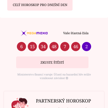
CELÝ HOROSKOP PRO DNEŠNÍ DEN
Vaše šťastná čísla
6
15
34
48
7
46
2
ZKUSTE ŠTĚSTÍ
Ministerstvo financí varuje: Účastí na hazardní hře může
vzniknout závislost ⑱
PARTNERSKÝ HOROSKOP