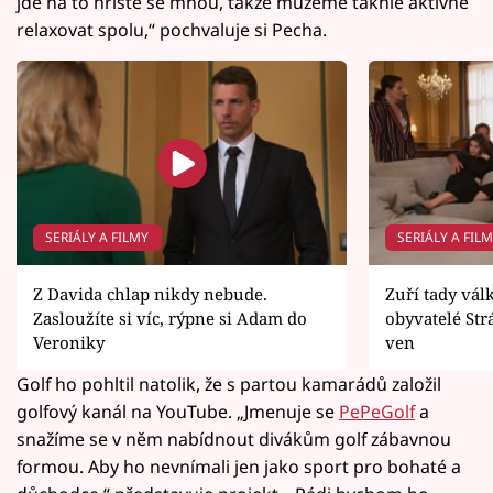
jde na to hřiště se mnou, takže můžeme takhle aktivně
relaxovat spolu,“ pochvaluje si Pecha.
SERIÁLY A FILMY
SERIÁLY A FIL
Z Davida chlap nikdy nebude.
Zuří tady vál
Zasloužíte si víc, rýpne si Adam do
obyvatelé Strá
Veroniky
ven
Golf ho pohltil natolik, že s partou kamarádů založil
golfový kanál na YouTube. „Jmenuje se
PePeGolf
a
snažíme se v něm nabídnout divákům golf zábavnou
formou. Aby ho nevnímali jen jako sport pro bohaté a