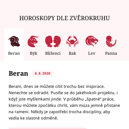
HOROSKOPY DLE ZVĚROKRUHU
Beran
Býk
Blíženci
Rak
Lev
Panna
V
Beran
6. 8. 2026
Berani, dnes se můžete cítit trochu bez inspirace.
Nenechte se odradit. Pusťte se do jakéhokoli projektu, i
když jste myšlenkami jinde. V průběhu „špatné“ práce,
kterou můžete zpočátku chrlit, vám múza jemně přistane
na rameni. Někdy je zapotřebí trocha disciplíny, aby
vedla ke slastné odměně.