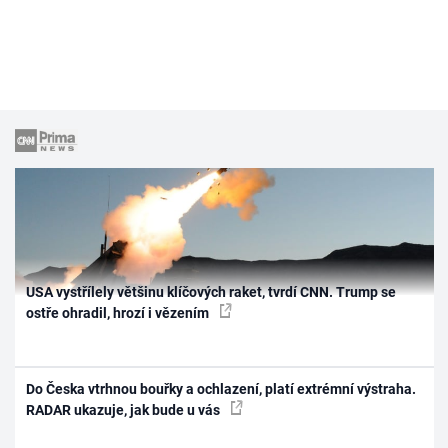
USA vystřílely většinu klíčových raket, tvrdí CNN. Trump se
ostře ohradil, hrozí i vězením
Do Česka vtrhnou bouřky a ochlazení, platí extrémní výstraha.
RADAR ukazuje, jak bude u vás