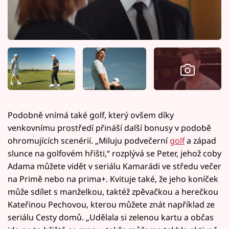
Podobně vnímá také golf, který ovšem díky
venkovnímu prostředí přináší další bonusy v podobě
ohromujících scenérií. „Miluju podvečerní
golf
a západ
slunce na golfovém hřišti,“ rozplývá se Peter, jehož coby
Adama můžete vidět v seriálu Kamarádi ve středu večer
na Primě nebo na prima+. Kvituje také, že jeho koníček
může sdílet s manželkou, taktéž zpěvačkou a herečkou
Kateřinou Pechovou, kterou můžete znát například ze
seriálu Cesty domů. „Udělala si zelenou kartu a občas