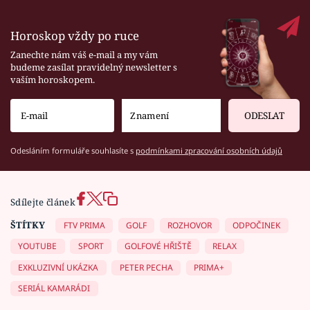
Horoskop vždy po ruce
Zanechte nám váš e-mail a my vám
budeme zasílat pravidelný newsletter s
vaším horoskopem.
ODESLAT
Odesláním formuláře souhlasíte s
podmínkami zpracování osobních údajů
Sdílejte článek
ŠTÍTKY
FTV PRIMA
GOLF
ROZHOVOR
ODPOČINEK
YOUTUBE
SPORT
GOLFOVÉ HŘIŠTĚ
RELAX
EXKLUZIVNÍ UKÁZKA
PETER PECHA
PRIMA+
SERIÁL KAMARÁDI