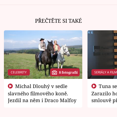
PŘEČTĚTE SI TAKÉ
CELEBRITY
SERIÁLY A FIL
8 fotografií
Michal Dlouhý v sedle
Tuna se chtěl vrátit domů.
slavného filmového koně.
Zarazilo ho
Jezdil na něm i Draco Malfoy
smlouvě př
zemřít