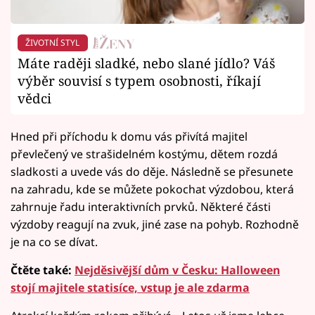
ŽIVOTNÍ STYL
Máte raději sladké, nebo slané jídlo? Váš
výběr souvisí s typem osobnosti, říkají
vědci
Hned při příchodu k domu vás přivítá majitel
převlečený ve strašidelném kostýmu, dětem rozdá
sladkosti a uvede vás do děje. Následně se přesunete
na zahradu, kde se můžete pokochat výzdobou, která
zahrnuje řadu interaktivních prvků. Některé části
výzdoby reagují na zvuk, jiné zase na pohyb. Rozhodně
je na co se dívat.
Čtěte také:
Nejděsivější dům v Česku: Halloween
stojí majitele statisíce, vstup je ale zdarma