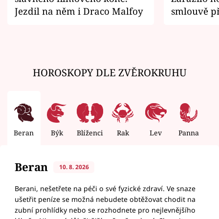
Jezdil na něm i Draco Malfoy
smlouvě př
zemřít
HOROSKOPY DLE ZVĚROKRUHU
Beran
Býk
Blíženci
Rak
Lev
Panna
V
Beran
10. 8. 2026
Berani, nešetřete na péči o své fyzické zdraví. Ve snaze
ušetřit peníze se možná nebudete obtěžovat chodit na
zubní prohlídky nebo se rozhodnete pro nejlevnějšího