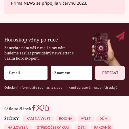
Prima NEWS se připojila v červnu 2023.
Horoskop vždy po ruce
Zanechte nám váš e-mail a my vám
budeme zasílat pravidelný newsletter s
vaším horoskopem.
ODESLAT
Odesláním formuláře souhlasíte s
podmínkami zpracování osobních údajů
Sdílejte článek
ŠTÍTKY
KAM NA VÝLET
RODINA
VÝLET
DŮM
HALLOWEEN
STŘEDOČESKÝ KRAJ
DĚTI
RAKOVNÍK