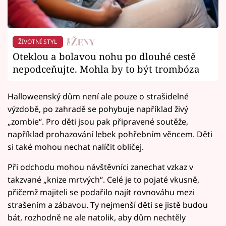
ŽIVOTNÍ STYL
Oteklou a bolavou nohu po dlouhé cestě
nepodceňujte. Mohla by to být trombóza
Halloweenský dům není ale pouze o strašidelné
výzdobě, po zahradě se pohybuje například živý
„zombie“. Pro děti jsou pak připravené soutěže,
například prohazování lebek pohřebním věncem. Děti
si také mohou nechat nalíčit obličej.
Při odchodu mohou návštěvníci zanechat vzkaz v
takzvané „knize mrtvých“. Celé je to pojaté vkusně,
přičemž majiteli se podařilo najít rovnováhu mezi
strašením a zábavou. Ty nejmenší děti se jistě budou
bát, rozhodně ne ale natolik, aby dům nechtěly