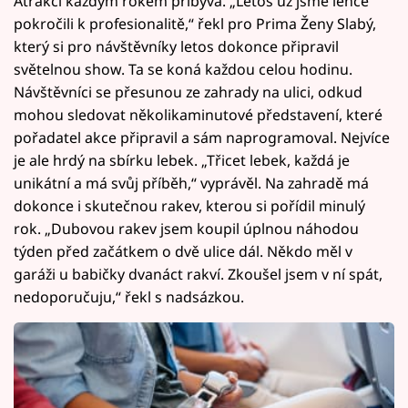
Atrakcí každým rokem přibývá. „Letos už jsme lehce
pokročili k profesionalitě,“ řekl pro Prima Ženy Slabý,
který si pro návštěvníky letos dokonce připravil
světelnou show. Ta se koná každou celou hodinu.
Návštěvníci se přesunou ze zahrady na ulici, odkud
mohou sledovat několikaminutové představení, které
pořadatel akce připravil a sám naprogramoval. Nejvíce
je ale hrdý na sbírku lebek. „Třicet lebek, každá je
unikátní a má svůj příběh,“ vyprávěl. Na zahradě má
dokonce i skutečnou rakev, kterou si pořídil minulý
rok. „Dubovou rakev jsem koupil úplnou náhodou
týden před začátkem o dvě ulice dál. Někdo měl v
garáži u babičky dvanáct rakví. Zkoušel jsem v ní spát,
nedoporučuju,“ řekl s nadsázkou.