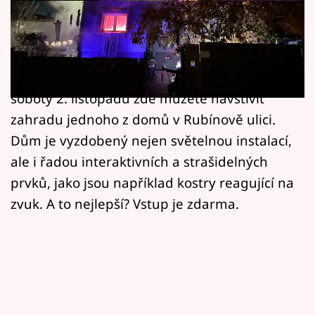
Horoskopy
Pokud hledáte způsob, jak si s vašimi
Sledujte prima+
ratolestmi zpestřit Halloween, vydejte se do
Filmový festival Karlovy Vary
města Rakovník ve Středočeském kraji. Až do
soboty 2. listopadu zde můžete navštívit
Pořady
zahradu jednoho z domů v Rubínově ulici.
Dům je vyzdobený nejen světelnou instalací,
Mámy sobě
ale i řadou interaktivních a strašidelných
prvků, jako jsou například kostry reagující na
Přihlášení
zvuk. A to nejlepší? Vstup je zdarma.
Sledujte nás