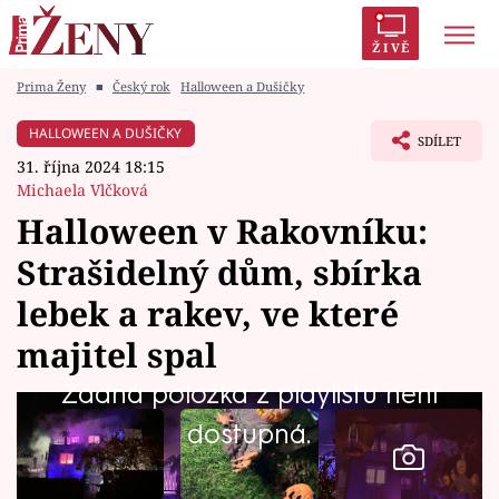
ŽIVĚ
Prima Ženy
■
Český rok
Halloween a Dušičky
Trendy:
Polabí
Inspekce
Prostřeno!
AYTO?
HALLOWEEN A DUŠIČKY
SDÍLET
Módní alarm
Zrádci
Proměny
31. října 2024 18:15
Michaela Vlčková
Halloween v Rakovníku:
Strašidelný dům, sbírka
Témata
lebek a rakev, ve které
Celebrity
majitel spal
Žádná položka z playlistu není
Vztahy
dostupná.
Seriály