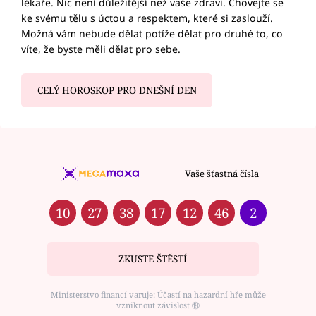
lékaře. Nic není důležitější než vaše zdraví. Chovejte se
ke svému tělu s úctou a respektem, které si zaslouží.
Možná vám nebude dělat potíže dělat pro druhé to, co
víte, že byste měli dělat pro sebe.
CELÝ HOROSKOP PRO DNEŠNÍ DEN
Vaše šťastná čísla
10
27
38
17
12
46
2
ZKUSTE ŠTĚSTÍ
Ministerstvo financí varuje: Účastí na hazardní hře může
vzniknout závislost ⑱