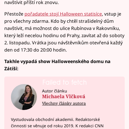
navštívit příští rok znovu.
Přestože
pořadatele stojí Halloween statisíce
, vstup je
pro všechny zdarma. Kdo by chtěl strašidelný dům
navštívit, má možnost do ulice Rubínova v Rakovníku,
který leží necelou hodinu od Prahy, zavítat až do soboty
2. listopadu. Vrátka jsou návštěvníkům otevřená každý
den od 17:30 do 20:00 hodin.
Takhle vypadá show Halloweenského domu na
Zátiší:
Failed to fetch
Autor článku
Michaela Vlčková
Všechny články autora
Vystudovala obchodní akademii. Redaktorské
činnosti se věnuje od roku 2019. K redakci CNN