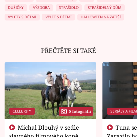
DUŠIČKY
VÝZDOBA
STRAŠIDLO
STRAŠIDELNÝ DŮM
VÝLETY S DĚTMI
VÝLET S DĚTMI
HALLOWEEN NA ZÁTIŠÍ
PŘEČTĚTE SI TAKÉ
CELEBRITY
SERIÁLY A FIL
8 fotografií
Michal Dlouhý v sedle
Tuna se chtěl vrátit domů.
slavného filmového koně.
Zarazilo ho