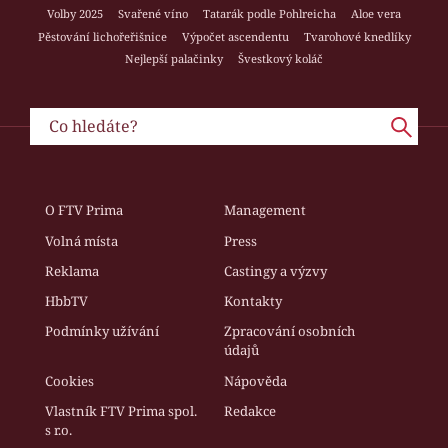
Volby 2025
Svařené víno
Tatarák podle Pohlreicha
Aloe vera
Pěstování lichořeřišnice
Výpočet ascendentu
Tvarohové knedlíky
Nejlepší palačinky
Švestkový koláč
O FTV Prima
Management
Volná místa
Press
Reklama
Castingy a výzvy
HbbTV
Kontakty
Podmínky užívání
Zpracování osobních
údajů
Cookies
Nápověda
Vlastník FTV Prima spol.
Redakce
s r.o.