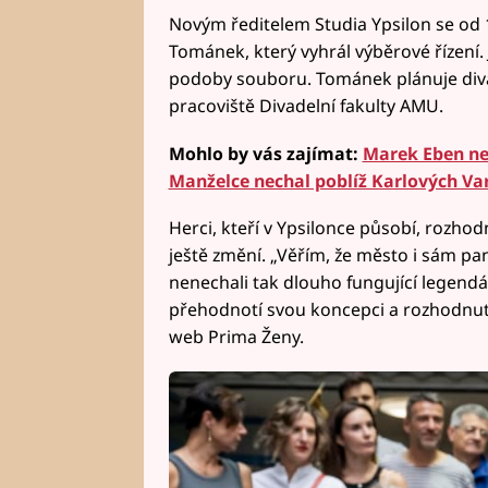
Novým ředitelem Studia Ypsilon se od
Tománek, který vyhrál výběrové řízení.
podoby souboru. Tománek plánuje div
pracoviště Divadelní fakulty AMU.
Mohlo by vás zajímat:
Marek Eben ne
Manželce nechal poblíž Karlových Va
Herci, kteří v Ypsilonce působí, rozhodn
ještě změní. „Věřím, že město i sám p
nenechali tak dlouho fungující legendá
přehodnotí svou koncepci a rozhodnutí
web Prima Ženy.