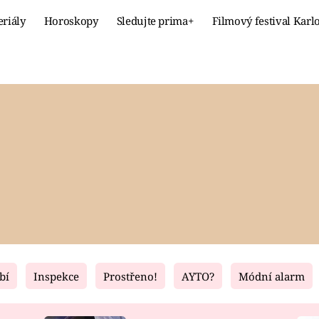
eriály
Horoskopy
Sledujte prima+
Filmový festival Karl
Celebrity
Recept
MÓDA A KRÁSA
HLAVNÍ JÍ
VZTAHY A SEX
SLADKÉ
PRIMA MAMINKA
ZDRAVÉ
bí
Inspekce
Prostřeno!
AYTO?
Módní alarm
Fresh
Living
RECEPTY
BYDLENÍ