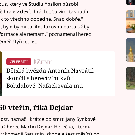
us, který ve Studiu Ypsilon působí
 hraje v devíti hrách. „Co vím, tak zatím
 jak to všechno dopadne. Snad dobře,“
, bylo by mi to líto. Takovou partu už by
informace ale nemám,“ poznamenal herec
éměř čtyřicet let.
CELEBRITY
Dětská hvězda Antonín Navrátil
skončil s herectvím kvůli
Bohdalové. Nafackovala mu
60 vteřin, říká Dejdar
ost, naznačil krátce po smrti Jany Synkové,
už herec Martin Dejdar. Herečka, kterou
y v komedii Saturnin, skonala šest měsíců po