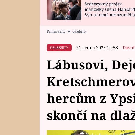
Srdceryvný projev
SNÁŘ
CELEBRITY
manželky Glena Hansard
Syn tu není, nerozuměl b
HOROSKOP NA
VAŘENÍ
tomu, vysvětlila
ROK 2023
Prima Ženy
■
Celebrity
21. ledna 2025 19:58
David
CELEBRITY
Lábusovi, Dej
Kretschmerov
hercům z Ypsi
skončí na dla