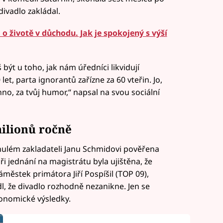
ivadlo zakládal.
 o životě v důchodu. Jak je spokojený s výší
být u toho, jak nám úředníci likvidují
let, parta ignorantů zařízne za 60 vteřin. Jo,
hno, za tvůj humor,“ napsal na svou sociální
milionů ročně
snulém zakladateli Janu Schmidovi pověřena
i jednání na magistrátu byla ujištěna, že
městek primátora Jiří Pospíšil (TOP 09),
dl, že divadlo rozhodně nezanikne. Jen se
onomické výsledky.