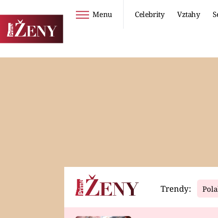
Menu
Celebrity
Vztahy
S
Seriály
Životní styl
ZOO
DIETY A HUBNUTÍ
PROSTŘENO!
CESTOVÁNÍ A
DOVOLENÁ
DUCH
ZDRAVÍ
Trendy:
Pola
Horoskopy
Video
ASTROČLÁNKY
SERIÁLY