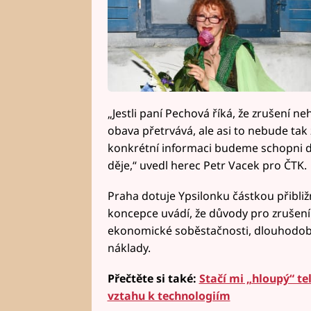
„Jestli paní Pechová říká, že zrušení ne
obava přetrvává, ale asi to nebude tak z
konkrétní informaci budeme schopni do
děje,“ uvedl herec Petr Vacek pro ČTK.
Praha dotuje Ypsilonku částkou přibli
koncepce uvádí, že důvody pro zrušení
ekonomické soběstačnosti, dlouhodobě
náklady.
Přečtěte si také:
Stačí mi „hloupý“ te
vztahu k technologiím