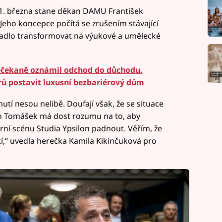
 1. března stane děkan DAMU František
 Jeho koncepce počítá se zrušením stávající
adlo transformovat na výukové a umělecké
čekaně oznámil odchod do důchodu.
rů postavit luxusní bezbariérový dům
utí nesou nelibě. Doufají však, že se situace
an Tomášek má dost rozumu na to, aby
rní scénu Studia Ypsilon padnout. Věřím, že
,“ uvedla herečka Kamila Kikinčuková pro