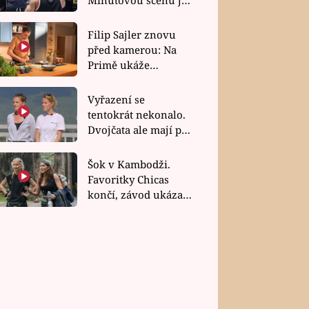
bez dubla
Filip Sajler znovu
před kamerou: Na
Primě ukáže
poctivou kuchyni i
rychlé recepty
Vyřazení se
tentokrát nekonalo.
Dvojčata ale mají po
uzavření třetí etapy
závodu nůž na krku
Šok v Kambodži.
Favoritky Chicas
končí, závod ukázal
svou nejtvrdší tvář