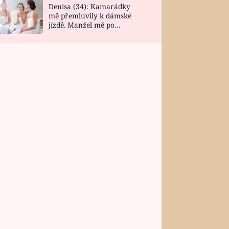
Denisa (34): Kamarádky
mě přemluvily k dámské
jízdě. Manžel mě po
návratu zaskočil