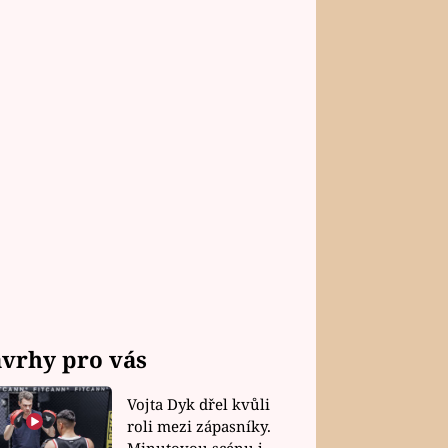
vrhy pro vás
Vojta Dyk dřel kvůli
roli mezi zápasníky.
Minutovou scénu jel