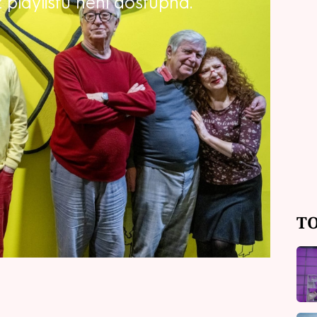
playlistu není dostupná.
evratné změny. Nový ředitel František
ormovat na výukové a umělecké
 se obávají, že přijdou o práci.
načují za konec slavného divadla.
TO