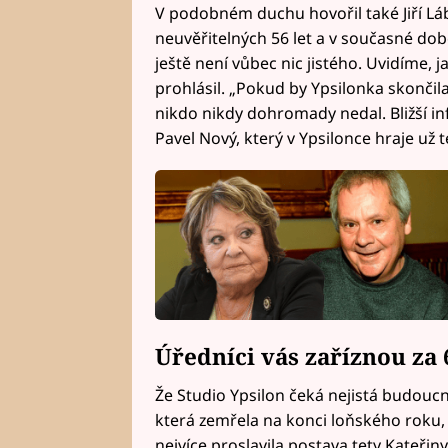
V podobném duchu hovořil také Jiří Láb
neuvěřitelných 56 let a v současné době
ještě není vůbec nic jistého. Uvidíme,
prohlásil. „Pokud by Ypsilonka skončila
nikdo nikdy dohromady nedal. Bližší 
Pavel Nový, který v Ypsilonce hraje už t
Úředníci vás zaříznou za 
Že Studio Ypsilon čeká nejistá budoucn
která zemřela na konci loňského roku, 
nejvíce proslavila postava tety Kateřin