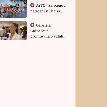
AYTO - Za scénou
natáčení v Thajsku
Gabriela
Gášpárová
promluvila o vztahu
a zakládání rodiny