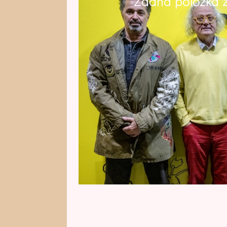
Žádná položka z 
Pražské Studio Ypsilon čekají př
Tomášek plánuje divadlo transf
pracoviště DAMU. Členové souboru
Koncept nastupujícího vedení oz