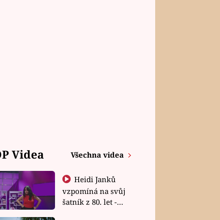
P Videa
Všechna videa
Heidi Janků
vzpomíná na svůj
šatník z 80. let -
Shopaholičky