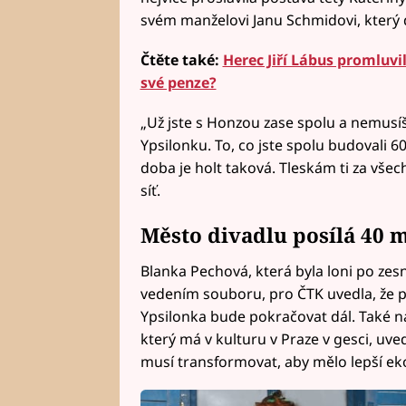
svém manželovi Janu Schmidovi, který d
Čtěte také:
Herec Jiří Lábus promluvil
své penze?
„Už jste s Honzou zase spolu a nemusíš 
Ypsilonku. To, co jste spolu budovali 60 
doba je holt taková. Tleskám ti za všec
síť.
Město divadlu posílá 40 
Blanka Pechová, která byla loni po ze
vedením souboru, pro ČTK uvedla, že př
Ypsilonka bude pokračovat dál. Také ná
který má v kulturu v Praze v gesci, uve
musí transformovat, aby mělo lepší ek