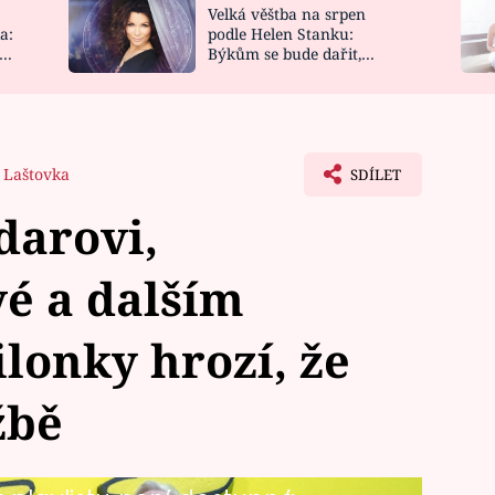
Velká věštba na srpen
NOVINKY
ZAHRADA
a:
podle Helen Stanku:
y
Býkům se bude dařit,
VIDEORECEPTY
DESIGN
Vodnáře čeká jízda
 Laštovka
SDÍLET
darovi,
é a dalším
lonky hrozí, že
žbě