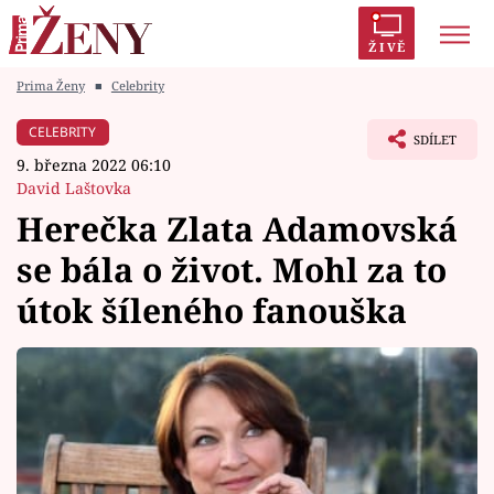
ŽIVĚ
Prima Ženy
■
Celebrity
Trendy:
Polabí
Inspekce
Prostřeno!
AYTO?
CELEBRITY
SDÍLET
Módní alarm
Zrádci
Proměny
9. března 2022 06:10
David Laštovka
Herečka Zlata Adamovská
se bála o život. Mohl za to
Témata
útok šíleného fanouška
Celebrity
Vztahy
Seriály