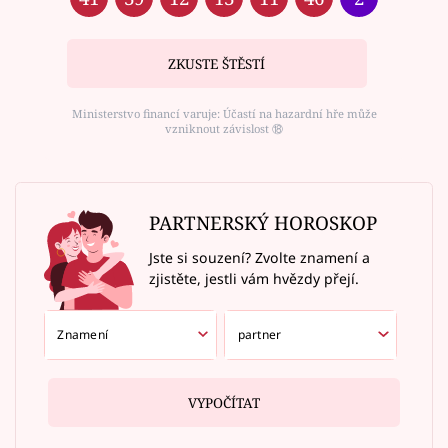
ZKUSTE ŠTĚSTÍ
Ministerstvo financí varuje: Účastí na hazardní hře může
vzniknout závislost ⑱
PARTNERSKÝ HOROSKOP
Jste si souzení? Zvolte znamení a
zjistěte, jestli vám hvězdy přejí.
VYPOČÍTAT