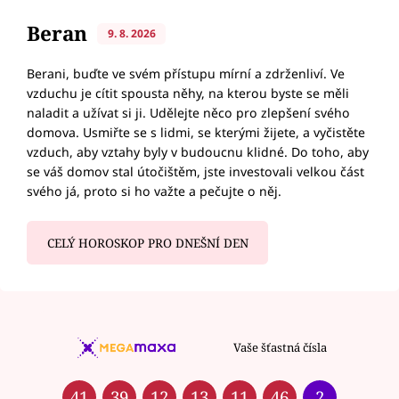
Beran
9. 8. 2026
Berani, buďte ve svém přístupu mírní a zdrženliví. Ve
vzduchu je cítit spousta něhy, na kterou byste se měli
naladit a užívat si ji. Udělejte něco pro zlepšení svého
domova. Usmiřte se s lidmi, se kterými žijete, a vyčistěte
vzduch, aby vztahy byly v budoucnu klidné. Do toho, aby
se váš domov stal útočištěm, jste investovali velkou část
svého já, proto si ho važte a pečujte o něj.
CELÝ HOROSKOP PRO DNEŠNÍ DEN
Vaše šťastná čísla
41
39
12
13
11
46
2