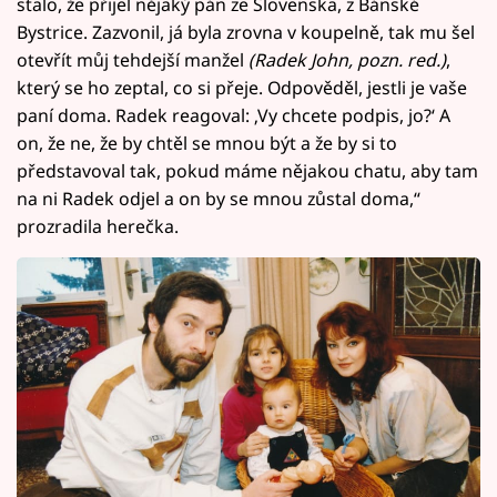
stalo, že přijel nějaký pán ze Slovenska, z Bánské
Bystrice. Zazvonil, já byla zrovna v koupelně, tak mu šel
otevřít můj tehdejší manžel
(Radek John, pozn. red.)
,
který se ho zeptal, co si přeje. Odpověděl, jestli je vaše
paní doma. Radek reagoval: ‚Vy chcete podpis, jo?‘ A
on, že ne, že by chtěl se mnou být a že by si to
představoval tak, pokud máme nějakou chatu, aby tam
na ni Radek odjel a on by se mnou zůstal doma,“
prozradila herečka.