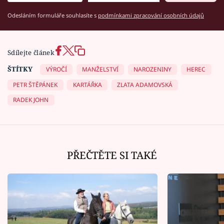
Odesláním formuláře souhlasíte s
podmínkami zpracování osobních údajů
Sdílejte článek
ŠTÍTKY
VÝROČÍ
MANŽELSTVÍ
NAROZENINY
HEREC
PETR ŠTĚPÁNEK
KARTÁŘKA
ZLATA ADAMOVSKÁ
RADEK JOHN
PŘEČTĚTE SI TAKÉ