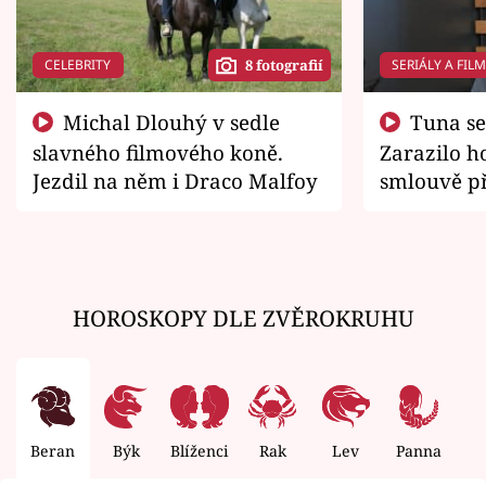
CELEBRITY
SERIÁLY A FIL
8 fotografií
Michal Dlouhý v sedle
Tuna se chtěl vrátit domů.
slavného filmového koně.
Zarazilo ho
Jezdil na něm i Draco Malfoy
smlouvě př
zemřít
HOROSKOPY DLE ZVĚROKRUHU
Beran
Býk
Blíženci
Rak
Lev
Panna
V