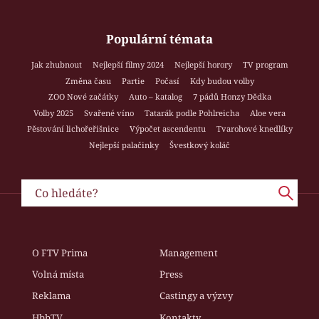
Populární témata
Jak zhubnout
Nejlepší filmy 2024
Nejlepší horory
TV program
Změna času
Partie
Počasí
Kdy budou volby
ZOO Nové začátky
Auto – katalog
7 pádů Honzy Dědka
Volby 2025
Svařené víno
Tatarák podle Pohlreicha
Aloe vera
Pěstování lichořeřišnice
Výpočet ascendentu
Tvarohové knedlíky
Nejlepší palačinky
Švestkový koláč
O FTV Prima
Management
Volná místa
Press
Reklama
Castingy a výzvy
HbbTV
Kontakty