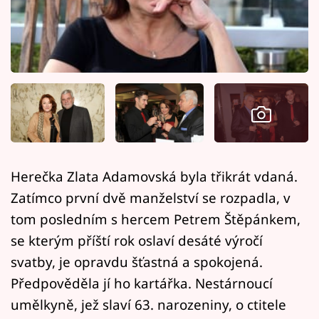
Horoskopy
Sledujte prima+
Filmový festival Karlovy Vary
Pořady
Mámy sobě
Herečka Zlata Adamovská byla třikrát vdaná.
Přihlášení
Zatímco první dvě manželství se rozpadla, v
tom posledním s hercem Petrem Štěpánkem,
se kterým příští rok oslaví desáté výročí
Sledujte nás
svatby, je opravdu šťastná a spokojená.
Předpověděla jí ho kartářka. Nestárnoucí
umělkyně, jež slaví 63. narozeniny, o ctitele