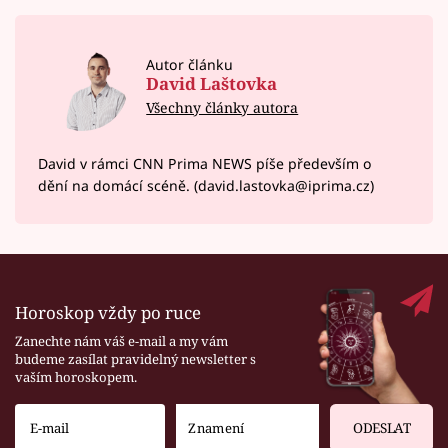
Autor článku
David Laštovka
Všechny články autora
David v rámci CNN Prima NEWS píše především o
dění na domácí scéně. (david.lastovka@iprima.cz)
Horoskop vždy po ruce
Zanechte nám váš e-mail a my vám
budeme zasílat pravidelný newsletter s
vaším horoskopem.
ODESLAT