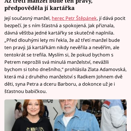
Až třetí manžel bude ten pravý,
předpověděla jí kartářka
Její současný manžel,
herec Petr Štěpánek
, jí dává pocit
bezpečí. Je s ním šťastná a spokojená. Jak přiznala,
dávná věštba jedné kartářky se skutečně naplnila.
„Před dlouhými lety mi řekla, že až třetí manžel bude
ten pravý. Já kartářkám nikdy nevěřila a nevěřím, ale
tentokrát se trefila. Myslím si, že pokud bychom s
Petrem neprožili svá minulá manželství, nevážili
bychom si toho dnešního,“ prohlásila Zlata Adamovská,
která má z druhého manželství s Radkem Johnem dvě
děti, syna Petra a dceru Barboru, a dokonce už je i
šťastnou babičkou.