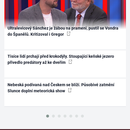
Ultralevicový Sánchez je žábou na prameni, pustil se Vondra
do Španělů. Kritizoval i Gregor
Tisíce lidí prchají před krokodýly. Stoupající keňské jezero
přivedlo predátory až ke dveřím
Nebeská podívaná nad Českem se blíží. Působivé zatmění
Slunce doplní meteorická show