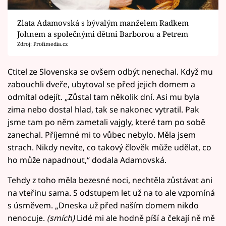
Zlata Adamovská s bývalým manželem Radkem
Johnem a společnými dětmi Barborou a Petrem
Zdroj: Profimedia.cz
Ctitel ze Slovenska se ovšem odbýt nenechal. Když mu
zabouchli dveře, ubytoval se před jejich domem a
odmítal odejít. „Zůstal tam několik dní. Asi mu byla
zima nebo dostal hlad, tak se nakonec vytratil. Pak
jsme tam po něm zametali vajgly, které tam po sobě
zanechal. Příjemné mi to vůbec nebylo. Měla jsem
strach. Nikdy nevíte, co takový člověk může udělat, co
ho může napadnout,“ dodala Adamovská.
Tehdy z toho měla bezesné noci, nechtěla zůstávat ani
na vteřinu sama. S odstupem let už na to ale vzpomíná
s úsměvem. „Dneska už před naším domem nikdo
nenocuje.
(smích)
Lidé mi ale hodně píší a čekají ně mě